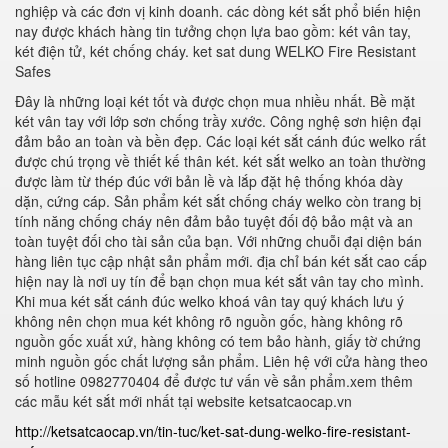
nghiệp và các đơn vị kinh doanh. các dòng két sắt phổ biến hiện
nay được khách hàng tin tưởng chọn lựa bao gồm: két vân tay,
két điện tử, két chống cháy. ket sat dung WELKO Fire Resistant
Safes
Đây là những loại két tốt và được chọn mua nhiều nhất. Bề mặt
két vân tay với lớp sơn chống trầy xước. Công nghệ sơn hiện đại
đảm bảo an toàn và bền đẹp. Các loại két sắt cánh đúc welko rất
được chú trọng về thiết kế thân két. két sắt welko an toàn thường
được làm từ thép đúc với bản lề và lắp đặt hệ thống khóa dày
dặn, cứng cáp. Sản phẩm két sắt chống cháy welko còn trang bị
tính năng chống cháy nên đảm bảo tuyệt đối độ bảo mật và an
toàn tuyệt đối cho tài sản của bạn. Với những chuỗi đại diện bán
hàng liên tục cập nhật sản phẩm mới. địa chỉ bán két sắt cao cấp
hiện nay là nơi uy tín để bạn chọn mua két sắt vân tay cho mình.
Khi mua két sắt cánh đúc welko khoá vân tay quý khách lưu ý
không nên chọn mua két không rõ nguồn gốc, hàng không rõ
nguồn gốc xuất xứ, hàng không có tem bảo hành, giấy tờ chứng
minh nguồn gốc chất lượng sản phẩm. Liên hệ với cửa hàng theo
số hotline 0982770404 để được tư vấn về sản phẩm.xem thêm
các mẫu két sắt mới nhất tại website ketsatcaocap.vn
http://ketsatcaocap.vn/tin-tuc/ket-sat-dung-welko-fire-resistant-