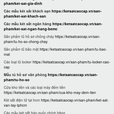
pham/ket-sat-gia-dinh
Các mẫu két sắt khách sạn
https://ketsatcaocap.vn/san-
pham/ket-sat-khach-san
Các mẫu két sắt ngân hàng
https://ketsatcaocap.vn/san-
pham/ket-sat-ngan-hang-bemc
Sản phẩm tủ hồ sơ chống cháy
https://ketsatcaocap.vn/san-
pham/tu-ho-so-chong-chay
Sản phẩm tủ bảo mật
https://ketsatcaocap.vn/san-pham/tu-bao-
mat
Các loại tủ locker
https://ketsatcaocap.vn/san-pham/tu-locker-cao-
cap
Mẫu tủ hồ sơ văn phòng
https://ketsatcaocap.vn/san-
pham/tu-ho-so
Cửa kho tiền và các loại máy đếm tiền
https://ketsatcaocap.vn/san-pham/cua-kho-may-dem-tien
Két sắt điện tử tại hcm
https://ketsatcaocap.vn/san-pham/ket-sat-
van-tay-tphcm
Các mẫu két sắt hàn quốc chính hãng