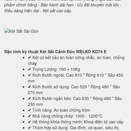
phẩm chính hãng - Bảo hành dài hạn - Ưu đãi khuyến mãi lớn -
Kiểu dáng hiện đại - Két sắt cao cấp.
Đặc tính kỹ thuật
Két Sắt Cánh Đúc WELKO KD74 E
✔
Két có kết cấu an toàn vững chắc, an toàn, chống
chá
y
✔
Trọng Lượng: 160 ± 10Kg
✔
Kích thước ngoài: Cao 910 * Rộng 610 * Sâu 450
mm
✔
Kích thước sử dụng: Cao 520 * Rộng 480 * Sâu
270 mm
✔
Kích thước ngăn kéo: Cao 230 * Rộng 480 * Sâu
230 mm
✔
Tính năng: An toàn chống trộm
✔
Khả năng chống cháy: 1000 - 1200°C
✔
Hệ thống khóa thông minh: Khoá điện tử cao cấp
✔
Thích hợp sử dụng: Gia đình, cơ quan, siêu thị,