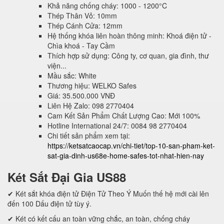
Khả năng chống cháy: 1000 - 1200°C
Thép Thân Vỏ: 10mm
Thép Cánh Cửa: 12mm
Hệ thống khóa liên hoàn thông minh: Khoá điện tử -
Chìa khoá - Tay Cầm
Thích hợp sử dụng: Công ty, cơ quan, gia đình, thư
viện...
Mầu sắc: White
Thương hiệu: WELKO Safes
Giá: 35.500.000 VNĐ
Liên Hệ Zalo: 098 2770404
Cam Kết Sản Phẩm Chất Lượng Cao: Mới 100%
Hotline International 24/7: 0084 98 2770404
Chi tiết sản phẩm xem tại:
https://ketsatcaocap.vn/chi-tiet/top-10-san-pham-ket-
sat-gia-dinh-us68e-home-safes-tot-nhat-hien-nay
Két Sắt Đại Gia US88
✔ Két sắt khóa điện tử Điện Tử Theo Ý Muốn thế hệ mới cài lên
đến 100 Dấu điện tử tùy ý.
✔ Két có kết cấu an toàn vững chắc, an toàn, chống cháy