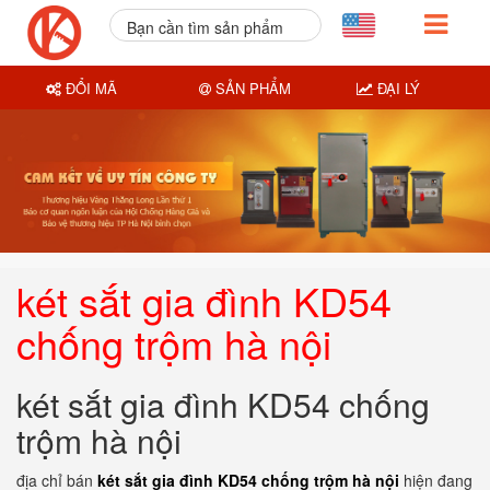
Bạn cần tìm sản phẩm
nào?
ĐỔI MÃ
SẢN PHẨM
ĐẠI LÝ
két sắt gia đình KD54
chống trộm hà nội
két sắt gia đình KD54 chống
trộm hà nội
địa chỉ bán
két sắt gia đình KD54 chống trộm hà nội
hiện đang