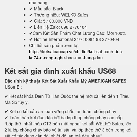
nhà hàng...
✔
Mầu sắc: Black
✔
Thương hiệu: WELKO Safes
✔
Giá: 5,100,000 VNĐ
✔
Liên Hệ Zalo: 098 2770404
✔
Cam Kết Sản Phẩm Chất Lượng Cao: Mới 100%
✔
Hotline International 24/7: 0084 98 2770404
Chi tiết sản phẩm xem tại:
https://ketsatcaocap.vn/chi-tiet/ket-sat-canh-duc-
kd74-e-cong-nghe-bao-mat-hang-dau
Két sắt gia đình xuất khẩu US68
Đặc tính kỹ thuật Két Sắt Xuất Khẩu Mỹ AMERICAN SAFES
US68 E
:
✔ Két sắt khóa Điện Tử Hàn Quốc thế hệ mới cài lên đến 1 Triệu
Mã Số tùy ý.
✔
Két có kết cấu an toàn vững chắc, an toàn, chống cháy
✔ Toàn thân két đúc đặc bởi ba lớp thép chống cháy cao cấp
“Lớp thứ nhất thép CT3 bên mặt ngoài két sắt WELKO Safes, lớp
2 là lớp chống cháy bảo vệ tài sản và lớp thép thứ 3 bên trong két
sắt có tác dụng cân đối nhiệt độ lan toả đều nhau”.