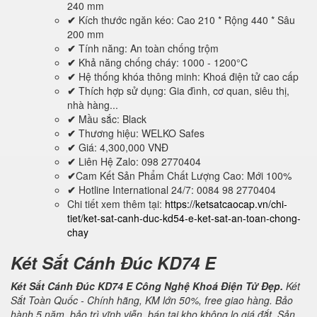
240 mm
✔
Kích thước ngăn kéo: Cao 210 * Rộng 440 * Sâu
200 mm
✔
Tính năng: An toàn chống trộm
✔
Khả năng chống cháy: 1000 - 1200°C
✔
Hệ thống khóa thông minh: Khoá điện tử cao cấp
✔
Thích hợp sử dụng: Gia đình, cơ quan, siêu thị,
nhà hàng...
✔
Mầu sắc: Black
✔
Thương hiệu: WELKO Safes
✔
Giá: 4,300,000 VNĐ
✔
Liên Hệ Zalo: 098 2770404
✔
Cam Kết Sản Phẩm Chất Lượng Cao: Mới 100%
✔
Hotline International 24/7: 0084 98 2770404
Chi tiết xem thêm tại:
https://ketsatcaocap.vn/chi-
tiet/ket-sat-canh-duc-kd54-e-ket-sat-an-toan-chong-
chay
Két Sắt Cánh Đúc KD74 E
Két Sắt Cánh Đúc KD74 E Công Nghệ Khoá Điện Tử Đẹp.
Két
Sắt Toàn Quốc - Chính hãng, KM lớn 50%, free giao hàng. Bảo
hành 5 năm, bảo trì vĩnh viễn, bán tại kho không lo giá đắt. Sản