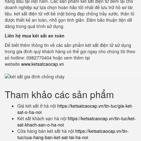
hàng đầu tại việt nam. Các sản phẩm két sắt điện tử đem lại cho
doanh nghiệp sự lựa chọn hoàn hảo tốt nhất để lưu trữ hồ sơ tài
liệu. két sắt điện tử với bề mặt bóng đẹp chống trầy xước. thân tủ
được thiết kế an toàn, nhỏ gọn tinh giản. Đảm bảo thuận tiện dễ
dàng trong quá trình sử dụng.
Liên hệ mua két sắt an toàn
Để biết thêm thông tin về các sản phẩm két sắt điện tử sử dụng
trong gia đình quý khách hàng có thể gọi ngay cho chúng tôi theo
số hotline: 0982770404 hoặc xem thêm tại
website
www.ketsatcaocap.vn
Tham khảo các sản phẩm
Giá két sắt ở hà nội
https://ketsatcaocap.vn/tin-tuc/gia-ket-
sat-o-ha-noi
Két sắt khách sạn hà nội
https://ketsatcaocap.vn/tin-tuc/ket-
sat-khach-san-o-ha-noi
Cửa hàng bán két sắt hà nội
https://ketsatcaocap.vn/tin-
tuc/cua-hang-ban-ket-sat-tai-ha-noi