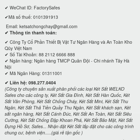
✔ WeChat ID: FactorySafes
✔Mã số thuế: 0101391913
Email:
ketsatchongchay@gmail.com
✔ Thông tin thanh toán:
✔
Công Ty Cổ Phần Thiết Bị Vật Tư Ngân Hàng và An Toàn Kho
Qũy Việt Nam
✔ Số Tài Khoản: 88 2112 6666 888
✔ Ngân hàng: Ngân hàng TMCP Quân Đội - Chi nhánh Tây Hà
Nội
✔ Mã Ngân Hàng: 01311001
✔ Liên hệ: 098.277.0404
(Công ty chuyên sản xuất phân phối các loại Két Sắt WELKO
Safes cho các công ty, Két Sắt Gia Đình, Két Sắt Hàn Quốc, Két
Sắt Văn Phòng, Két Sắt Chống Cháy, Két Sắt Mini, Két Sắt Thu
Ngân, Két Sắt Thả Tiền Quầy Thu Ngân, Két Sắt khách sạn, Két
sắt ngân hàng, Két Sắt Cánh Đúc, Két Sắt An Toàn, Két Sắt Siêu
Cường, Két Sắt Chống Đập Khoan Phá, Két Sắt Bảo Mật, Két Sắt
Đựng Hồ Sơ, Safes... Nhận đặt Két Sắt lắp đặt cho các công trình
chung cư, bệnh viện.....(giá rẻ tận gốc )