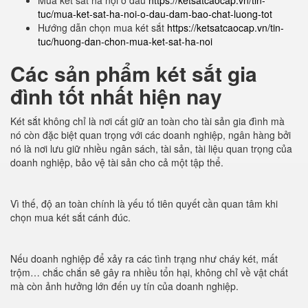
Mua két sắt hà nội ở đâu
https://ketsatcaocap.vn/tin-
tuc/mua-ket-sat-ha-noi-o-dau-dam-bao-chat-luong-tot
Hướng dẫn chọn mua két sắt
https://ketsatcaocap.vn/tin-
tuc/huong-dan-chon-mua-ket-sat-ha-noi
Các sản phẩm két sắt gia
đình tốt nhất hiện nay
Két sắt không chỉ là nơi cất giữ an toàn cho tài sản gia đình mà
nó còn đặc biệt quan trọng với các doanh nghiệp, ngân hàng bởi
nó là nơi lưu giữ nhiều ngân sách, tài sản, tài liệu quan trọng của
doanh nghiệp, bảo vệ tài sản cho cả một tập thể.
Vì thế, độ an toàn chính là yếu tố tiên quyết cần quan tâm khi
chọn mua két sắt cánh đúc.
Nếu doanh nghiệp để xảy ra các tình trạng như cháy két, mất
trộm… chắc chắn sẽ gây ra nhiều tổn hại, không chỉ về vật chất
mà còn ảnh hưởng lớn đến uy tín của doanh nghiệp.