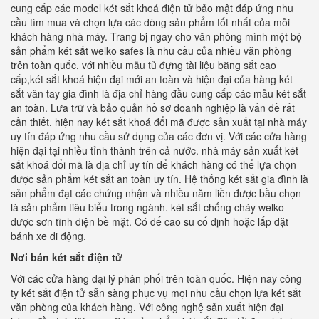
cung cấp các model két sắt khoá điện tử bảo mật đáp ứng nhu
cầu tìm mua và chọn lựa các dòng sản phẩm tốt nhất của mỗi
khách hàng nhà máy. Trang bị ngay cho văn phòng mình một bộ
sản phẩm két sắt welko safes là nhu cầu của nhiều văn phòng
trên toàn quốc, với nhiều mẫu tủ đựng tài liệu bằng sắt cao
cấp,két sắt khoá hiện đại mới an toàn và hiện đại của hàng két
sắt vân tay gia đình là địa chỉ hàng đầu cung cấp các mẫu két sắt
an toàn. Lưa trữ và bảo quản hồ sơ doanh nghiệp là vấn đề rất
cần thiết. hiện nay két sắt khoá đổi mã được sản xuất tại nhà máy
uy tín đáp ứng nhu cầu sử dụng của các đơn vị. Với các cửa hàng
hiện đại tại nhiều tỉnh thành trên cả nước. nhà máy sản xuất két
sắt khoá đổi mã là địa chỉ uy tín để khách hàng có thể lựa chọn
được sản phẩm két sắt an toàn uy tín. Hệ thống két sắt gia đình là
sản phẩm đạt các chứng nhận và nhiều năm liền được bầu chọn
là sản phẩm tiêu biểu trong ngành. két sắt chống cháy welko
được sơn tĩnh điện bề mặt. Có đế cao su cố định hoặc lắp đặt
bánh xe di động.
Nơi bán két sắt điện tử
Với các cửa hàng đại lý phân phối trên toàn quốc. Hiện nay công
ty két sắt điện tử sẵn sàng phục vụ mọi nhu cầu chọn lựa két sắt
văn phòng của khách hàng. Với công nghệ sản xuất hiện đại