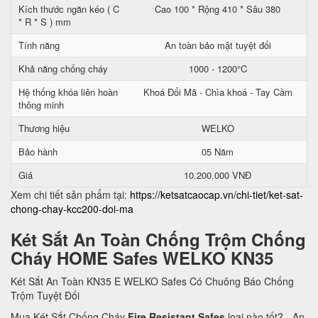
Kích thước ngăn kéo ( C
Cao 100 * Rộng 410 * Sâu 380
* R * S ) mm
Tính năng
An toàn bảo mật tuyệt đối
Khả năng chống cháy
1000 - 1200°C
Hệ thống khóa liên hoàn
Khoá Đổi Mã - Chìa khoá - Tay Cầm
thông minh
Thương hiệu
WELKO
Bảo hành
05 Năm
Giá
10.200.000 VNĐ
Xem chi tiết sản phẩm tại:
https://ketsatcaocap.vn/chi-tiet/ket-sat-
chong-chay-kcc200-doi-ma
Két Sắt An Toàn Chống Trộm Chống
Cháy HOME Safes WELKO KN35
Két Sắt An Toàn KN35 E WELKO Safes Có Chuông Báo Chống
Trộm Tuyệt Đối
Mua Két Sắt Chống Cháy
Fire Resistant Safes
loại nào tốt? - An