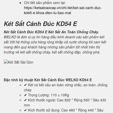
Chi tiết sản phẩm xem tại:
https://ketsatcaocap.vn/chi-tiet/ket-sat-canh-duc-
kd45-e-khoa-dien-tu-bao-mat
Két Sắt Cánh Đúc KD54 E
Két Sắt Cánh Đúc KD54 E Két Sắt An Toàn Chống Cháy.
WELKO là đơn vị uy tín hàng đầu kinh doanh các sản phẩm két
sắt.Với hệ thống cửa hàng rộng khắp cả nước chúng tôi cam kết
mang đến quý khách hàng những sản phẩm tốt nhất trên thị
trường về két sắt chống cháy, két sắt chống đập, chống phá.
Đặc tính kỹ thuật
Két Sắt Cánh Đúc WELKO KD54 E
✔
Két có kết cấu an toàn vững chắc, an toàn, chống
cháy
✔
Trọng Lượng: 110 ± 10Kg
✔
Kích thước ngoài: Cao 820 * Rộng 560 * Sâu 430
mm
✔
Kích thước sử dụng: Cao 480 * Rộng 440 * Sâu