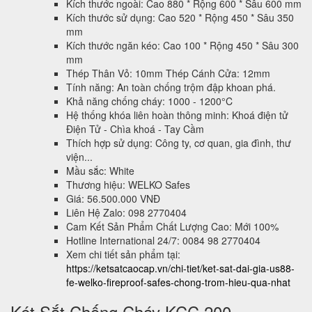
Kích thước ngoài: Cao 880 * Rộng 600 * Sâu 600 mm
Kích thước sử dụng: Cao 520 * Rộng 450 * Sâu 350
mm
Kích thước ngăn kéo: Cao 100 * Rộng 450 * Sâu 300
mm
Thép Thân Vỏ: 10mm Thép Cánh Cửa: 12mm
Tính năng: An toàn chống trộm đập khoan phá.
Khả năng chống cháy: 1000 - 1200°C
Hệ thống khóa liên hoàn thông minh: Khoá điện tử
Điện Tử - Chìa khoá - Tay Cầm
Thích hợp sử dụng: Công ty, cơ quan, gia đình, thư
viện...
Mầu sắc: White
Thương hiệu: WELKO Safes
Giá: 56.500.000 VNĐ
Liên Hệ Zalo: 098 2770404
Cam Kết Sản Phẩm Chất Lượng Cao: Mới 100%
Hotline International 24/7: 0084 98 2770404
Xem chi tiết sản phẩm tại:
https://ketsatcaocap.vn/chi-tiet/ket-sat-dai-gia-us88-
fe-welko-fireproof-safes-chong-trom-hieu-qua-nhat
Két Sắt Chống Cháy KCC 200