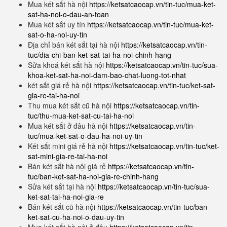
Mua két sắt hà nội
https://ketsatcaocap.vn/tin-tuc/mua-ket-
sat-ha-noi-o-dau-an-toan
Mua két sắt uy tín
https://ketsatcaocap.vn/tin-tuc/mua-ket-
sat-o-ha-noi-uy-tin
Địa chỉ bán két sắt tại hà nội
https://ketsatcaocap.vn/tin-
tuc/dia-chi-ban-ket-sat-tai-ha-noi-chinh-hang
Sửa khoá két sắt hà nội
https://ketsatcaocap.vn/tin-tuc/sua-
khoa-ket-sat-ha-noi-dam-bao-chat-luong-tot-nhat
két sắt giá rẻ hà nội
https://ketsatcaocap.vn/tin-tuc/ket-sat-
gia-re-tai-ha-noi
Thu mua két sắt cũ hà nội
https://ketsatcaocap.vn/tin-
tuc/thu-mua-ket-sat-cu-tai-ha-noi
Mua két sắt ở đâu hà nội
https://ketsatcaocap.vn/tin-
tuc/mua-ket-sat-o-dau-ha-noi-uy-tin
Két sắt mini giá rẻ hà nội
https://ketsatcaocap.vn/tin-tuc/ket-
sat-mini-gia-re-tai-ha-noi
Bán két sắt hà nội giá rẻ
https://ketsatcaocap.vn/tin-
tuc/ban-ket-sat-ha-noi-gia-re-chinh-hang
Sửa két sắt tại hà nội
https://ketsatcaocap.vn/tin-tuc/sua-
ket-sat-tai-ha-noi-gia-re
Bán két sắt cũ hà nội
https://ketsatcaocap.vn/tin-tuc/ban-
ket-sat-cu-ha-noi-o-dau-uy-tin