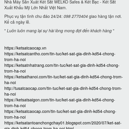
Nhà Máy Sản Xuất Két Sắt WELKO Safes & Két Bạc - Két Sắt
Xuất Khẩu Mỹ Lớn Nhất Việt Nam.
Phục vụ tận tình chu đáo 24/24:
098 2770404
giao hàng tận nơi.
Kể cả ngày lễ.
"
Luôn luôn mang lại sự hài lòng mong đợi đến khách hàng
"
https://ketsatcaocap.vn
https://ketsatcantho.com/tin-tuc/ket-sat-gia-dinh-kd54-chong-
trom-ha-noi
https://ketsatnhatrang.com/tin-tuc/ket-sat-gia-dinh-kd54-chong-
trom-ha-noi
https://ketsathanoi.com/tin-tuc/ket-sat-gia-dinh-kd54-chong-trom-
ha-noi
http://tusatcaocap.com/tin-tuc/ket-sat-gia-dinh-kd54-chong-trom-
ha-noi
https://ketsatsaigon.com/tin-tuc/ket-sat-gia-dinh-kd54-chong-
trom-ha-noi
https://ketsatcaocap.com/tin-tuc/ket-sat-gia-dinh-kd54-chong-
trom-ha-noi
https://ketsatantoanchongchay01.blogspot.com/2020/07/ket-sat-
gia-dinh-kd54-chong-trom-ha-noi.html