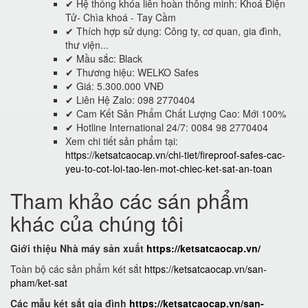
✔ Hệ thống khóa liên hoàn thông minh: Khoá Điện
Tử- Chìa khoá - Tay Cầm
✔ Thích hợp sử dụng: Công ty, cơ quan, gia đình,
thư viện...
✔ Mầu sắc: Black
✔ Thương hiệu: WELKO Safes
✔ Giá: 5.300.000 VNĐ
✔ Liên Hệ Zalo: 098 2770404
✔ Cam Kết Sản Phẩm Chất Lượng Cao: Mới 100%
✔ Hotline International 24/7: 0084 98 2770404
Xem chi tiết sản phẩm tại:
https://ketsatcaocap.vn/chi-tiet/fireproof-safes-cac-
yeu-to-cot-loi-tao-len-mot-chiec-ket-sat-an-toan
Tham khảo các sán phẩm
khác của chúng tôi
Giới thiệu Nhà máy sản xuất
https://ketsatcaocap.vn/
Toàn bộ các sản phẩm két sắt
https://ketsatcaocap.vn/san-
pham/ket-sat
Các mẫu két sắt gia đình
https://ketsatcaocap.vn/san-