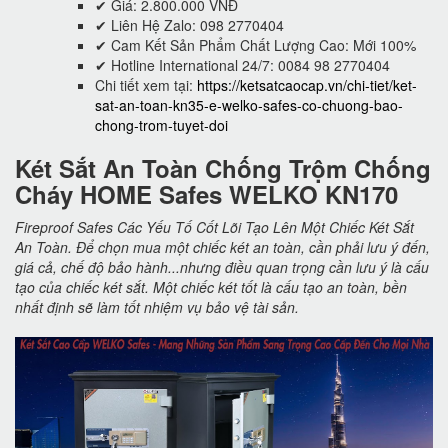
✔ Giá: 2.800.000 VNĐ
✔ Liên Hệ Zalo: 098 2770404
✔ Cam Kết Sản Phẩm Chất Lượng Cao: Mới 100%
✔ Hotline International 24/7: 0084 98 2770404
Chi tiết xem tại:
https://ketsatcaocap.vn/chi-tiet/ket-
sat-an-toan-kn35-e-welko-safes-co-chuong-bao-
chong-trom-tuyet-doi
Két Sắt An Toàn Chống Trộm Chống
Cháy HOME Safes WELKO KN170
Fireproof Safes Các Yếu Tố Cốt Lõi Tạo Lên Một Chiếc Két Sắt
An Toàn. Để chọn mua một chiếc két an toàn, cần phải lưu ý đến,
giá cả, chế độ bảo hành...nhưng điều quan trọng cần lưu ý là cấu
tạo của chiếc két sắt. Một chiếc két tốt là cấu tạo an toàn, bền
nhất định sẽ làm tốt nhiệm vụ bảo vệ tài sản.