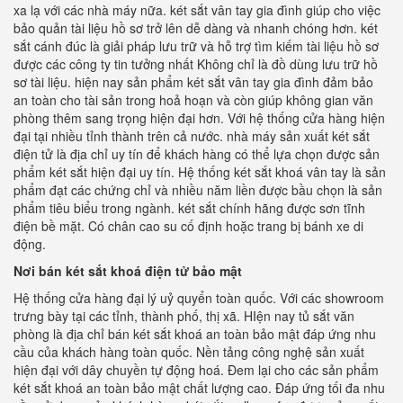
xa lạ với các nhà máy nữa. két sắt vân tay gia đình giúp cho việc
bảo quản tài liệu hồ sơ trở lên dễ dàng và nhanh chóng hơn. két
sắt cánh đúc là giải pháp lưu trữ và hỗ trợ tìm kiếm tài liệu hồ sơ
được các công ty tin tưởng nhất Không chỉ là đồ dùng lưu trữ hồ
sơ tài liệu. hiện nay sản phẩm két sắt vân tay gia đình đảm bảo
an toàn cho tài sản trong hoả hoạn và còn giúp không gian văn
phòng thêm sang trọng hiện đại hơn. Với hệ thống cửa hàng hiện
đại tại nhiều tỉnh thành trên cả nước. nhà máy sản xuất két sắt
điện tử là địa chỉ uy tín để khách hàng có thể lựa chọn được sản
phẩm két sắt hiện đại uy tín. Hệ thống két sắt khoá vân tay là sản
phẩm đạt các chứng chỉ và nhiều năm liền được bầu chọn là sản
phẩm tiêu biểu trong ngành. két sắt chính hãng được sơn tĩnh
điện bề mặt. Có chân cao su cố định hoặc trang bị bánh xe di
động.
Nơi bán két sắt khoá điện tử bảo mật
Hệ thống cửa hàng đại lý uỷ quyển toàn quốc. Với các showroom
trưng bày tại các tỉnh, thành phố, thị xã. HIện nay tủ sắt văn
phòng là địa chỉ bán két sắt khoá an toàn bảo mật đáp ứng nhu
cầu của khách hàng toàn quốc. Nền tảng công nghệ sản xuất
hiện đại với dây chuyền tự động hoá. Đem lại cho các sản phẩm
két sắt khoá an toàn bảo mật chất lượng cao. Đáp ứng tối đa nhu