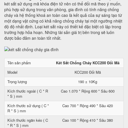
két sắt sử dụng mã khóa điện tử nên có thể đổi mã theo ý muốn,
phù hợp sử dụng trong văn phòng, gia đình có tính năng chống
cháy và hệ thống khoá an toàn cao là kết quả của sự sáng tạo từ
một dạng vật cứng có khả năng chống cháy tại một ngưỡng nhiệt
độ độ nhất định. Loại két sắt này có thiết kế đặc biệt cô lập trong
trường hợp hỏa hoạn. Những tài sản giá trị bên trong sẽ luôn
được bảo đảm an toàn tốt nhất.
Tên sản phẩm
Két Sắt Chống Cháy KCC200 Đổi Mã
Model
KCC200 Đổi Mã
Trọng lượng
190 ± 10Kg
Kích thước ngoài ( C * R
Cao 1.070 * Rộng 600 * Sâu 600
* S ) mm
Kích thước sử dụng ( C *
Cao 700 * Rộng 490 * Sâu 420
R * S ) mm
Kích thước ngăn kéo ( C
Cao 100 * Rộng 410 * Sâu 380
* R * S ) mm