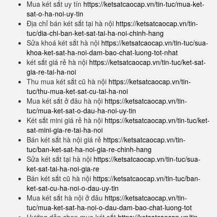
Mua két sắt uy tín
https://ketsatcaocap.vn/tin-tuc/mua-ket-
sat-o-ha-noi-uy-tin
Địa chỉ bán két sắt tại hà nội
https://ketsatcaocap.vn/tin-
tuc/dia-chi-ban-ket-sat-tai-ha-noi-chinh-hang
Sửa khoá két sắt hà nội
https://ketsatcaocap.vn/tin-tuc/sua-
khoa-ket-sat-ha-noi-dam-bao-chat-luong-tot-nhat
két sắt giá rẻ hà nội
https://ketsatcaocap.vn/tin-tuc/ket-sat-
gia-re-tai-ha-noi
Thu mua két sắt cũ hà nội
https://ketsatcaocap.vn/tin-
tuc/thu-mua-ket-sat-cu-tai-ha-noi
Mua két sắt ở đâu hà nội
https://ketsatcaocap.vn/tin-
tuc/mua-ket-sat-o-dau-ha-noi-uy-tin
Két sắt mini giá rẻ hà nội
https://ketsatcaocap.vn/tin-tuc/ket-
sat-mini-gia-re-tai-ha-noi
Bán két sắt hà nội giá rẻ
https://ketsatcaocap.vn/tin-
tuc/ban-ket-sat-ha-noi-gia-re-chinh-hang
Sửa két sắt tại hà nội
https://ketsatcaocap.vn/tin-tuc/sua-
ket-sat-tai-ha-noi-gia-re
Bán két sắt cũ hà nội
https://ketsatcaocap.vn/tin-tuc/ban-
ket-sat-cu-ha-noi-o-dau-uy-tin
Mua két sắt hà nội ở đâu
https://ketsatcaocap.vn/tin-
tuc/mua-ket-sat-ha-noi-o-dau-dam-bao-chat-luong-tot