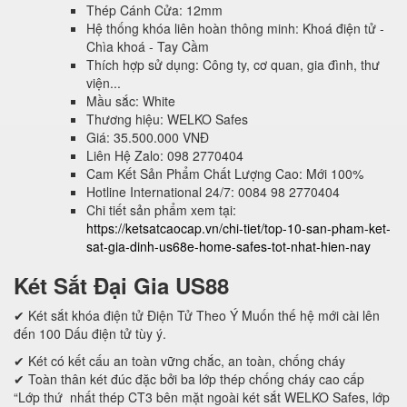
Thép Cánh Cửa: 12mm
Hệ thống khóa liên hoàn thông minh: Khoá điện tử -
Chìa khoá - Tay Cầm
Thích hợp sử dụng: Công ty, cơ quan, gia đình, thư
viện...
Mầu sắc: White
Thương hiệu: WELKO Safes
Giá: 35.500.000 VNĐ
Liên Hệ Zalo: 098 2770404
Cam Kết Sản Phẩm Chất Lượng Cao: Mới 100%
Hotline International 24/7: 0084 98 2770404
Chi tiết sản phẩm xem tại:
https://ketsatcaocap.vn/chi-tiet/top-10-san-pham-ket-
sat-gia-dinh-us68e-home-safes-tot-nhat-hien-nay
Két Sắt Đại Gia US88
✔ Két sắt khóa điện tử Điện Tử Theo Ý Muốn thế hệ mới cài lên
đến 100 Dấu điện tử tùy ý.
✔ Két có kết cấu an toàn vững chắc, an toàn, chống cháy
✔ Toàn thân két đúc đặc bởi ba lớp thép chống cháy cao cấp
“Lớp thứ nhất thép CT3 bên mặt ngoài két sắt WELKO Safes, lớp