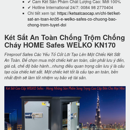
✔ Cam Kết Sản Phẩm Chất Lượng Cao: Mới 100%
✔ Hotline International 24/7: 0084 98 2770404
Chi tiết xem tại:
https://ketsatcaocap.vn/chi-tiet/ket-
sat-an-toan-kn35-e-welko-safes-co-chuong-bao-
chong-trom-tuyet-doi
Két Sắt An Toàn Chống Trộm Chống
Cháy HOME Safes WELKO KN170
Fireproof Safes Các Yếu Tố Cốt Lõi Tạo Lên Một Chiếc Két Sắt
An Toàn. Để chọn mua một chiếc két an toàn, cần phải lưu ý đến,
giá cả, chế độ bảo hành...nhưng điều quan trọng cần lưu ý là cấu
tạo của chiếc két sắt. Một chiếc két tốt là cấu tạo an toàn, bền
nhất định sẽ làm tốt nhiệm vụ bảo vệ tài sản.