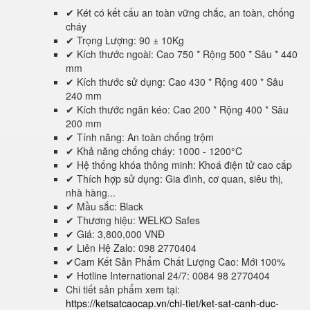
✔ Két có kết cấu an toàn vững chắc, an toàn, chống
cháy
✔ Trọng Lượng: 90 ± 10Kg
✔ Kích thước ngoài: Cao 750 * Rộng 500 * Sâu * 440
mm
✔ Kích thước sử dụng: Cao 430 * Rộng 400 * Sâu
240 mm
✔ Kích thước ngăn kéo: Cao 200 * Rộng 400 * Sâu
200 mm
✔ Tính năng: An toàn chống trộm
✔ Khả năng chống cháy: 1000 - 1200°C
✔ Hệ thống khóa thông minh: Khoá điện tử cao cấp
✔ Thích hợp sử dụng: Gia đình, cơ quan, siêu thị,
nhà hàng...
✔ Mầu sắc: Black
✔ Thương hiệu: WELKO Safes
✔ Giá: 3,800,000 VNĐ
✔ Liên Hệ Zalo: 098 2770404
✔Cam Kết Sản Phẩm Chất Lượng Cao: Mới 100%
✔ Hotline International 24/7: 0084 98 2770404
Chi tiết sản phẩm xem tại:
https://ketsatcaocap.vn/chi-tiet/ket-sat-canh-duc-