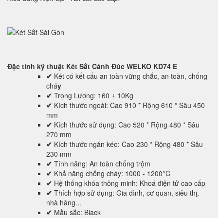
Đặc tính kỹ thuật
Két Sắt Cánh Đúc WELKO KD74 E
✔
Két có kết cấu an toàn vững chắc, an toàn, chống
chá
y
✔
Trọng Lượng: 160 ± 10Kg
✔
Kích thước ngoài: Cao 910 * Rộng 610 * Sâu 450
mm
✔
Kích thước sử dụng: Cao 520 * Rộng 480 * Sâu
270 mm
✔
Kích thước ngăn kéo: Cao 230 * Rộng 480 * Sâu
230 mm
✔
Tính năng: An toàn chống trộm
✔
Khả năng chống cháy: 1000 - 1200°C
✔
Hệ thống khóa thông minh: Khoá điện tử cao cấp
✔
Thích hợp sử dụng: Gia đình, cơ quan, siêu thị,
nhà hàng...
✔
Mầu sắc: Black