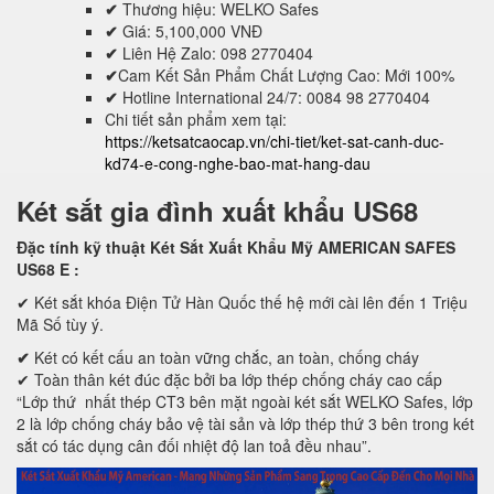
✔
Thương hiệu: WELKO Safes
✔
Giá: 5,100,000 VNĐ
✔
Liên Hệ Zalo: 098 2770404
✔
Cam Kết Sản Phẩm Chất Lượng Cao: Mới 100%
✔
Hotline International 24/7: 0084 98 2770404
Chi tiết sản phẩm xem tại:
https://ketsatcaocap.vn/chi-tiet/ket-sat-canh-duc-
kd74-e-cong-nghe-bao-mat-hang-dau
Két sắt gia đình xuất khẩu US68
Đặc tính kỹ thuật Két Sắt Xuất Khẩu Mỹ AMERICAN SAFES
US68 E
:
✔ Két sắt khóa Điện Tử Hàn Quốc thế hệ mới cài lên đến 1 Triệu
Mã Số tùy ý.
✔
Két có kết cấu an toàn vững chắc, an toàn, chống cháy
✔ Toàn thân két đúc đặc bởi ba lớp thép chống cháy cao cấp
“Lớp thứ nhất thép CT3 bên mặt ngoài két sắt WELKO Safes, lớp
2 là lớp chống cháy bảo vệ tài sản và lớp thép thứ 3 bên trong két
sắt có tác dụng cân đối nhiệt độ lan toả đều nhau”.