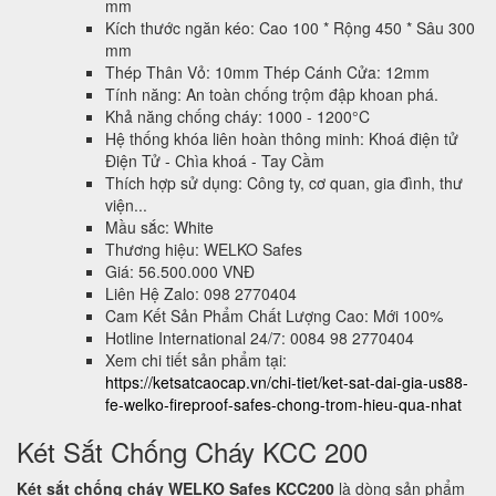
mm
Kích thước ngăn kéo: Cao 100 * Rộng 450 * Sâu 300
mm
Thép Thân Vỏ: 10mm Thép Cánh Cửa: 12mm
Tính năng: An toàn chống trộm đập khoan phá.
Khả năng chống cháy: 1000 - 1200°C
Hệ thống khóa liên hoàn thông minh: Khoá điện tử
Điện Tử - Chìa khoá - Tay Cầm
Thích hợp sử dụng: Công ty, cơ quan, gia đình, thư
viện...
Mầu sắc: White
Thương hiệu: WELKO Safes
Giá: 56.500.000 VNĐ
Liên Hệ Zalo: 098 2770404
Cam Kết Sản Phẩm Chất Lượng Cao: Mới 100%
Hotline International 24/7: 0084 98 2770404
Xem chi tiết sản phẩm tại:
https://ketsatcaocap.vn/chi-tiet/ket-sat-dai-gia-us88-
fe-welko-fireproof-safes-chong-trom-hieu-qua-nhat
Két Sắt Chống Cháy KCC 200
Két sắt chống cháy WELKO Safes KCC200
là dòng sản phẩm