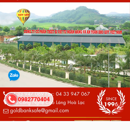
0982770404
back
to