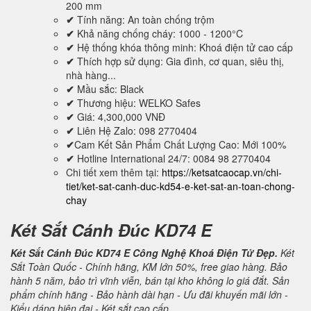
200 mm
✔
Tính năng: An toàn chống trộm
✔
Khả năng chống cháy: 1000 - 1200°C
✔
Hệ thống khóa thông minh: Khoá điện tử cao cấp
✔
Thích hợp sử dụng: Gia đình, cơ quan, siêu thị,
nhà hàng...
✔
Mầu sắc: Black
✔
Thương hiệu: WELKO Safes
✔
Giá: 4,300,000 VNĐ
✔
Liên Hệ Zalo: 098 2770404
✔
Cam Kết Sản Phẩm Chất Lượng Cao: Mới 100%
✔
Hotline International 24/7: 0084 98 2770404
Chi tiết xem thêm tại:
https://ketsatcaocap.vn/chi-
tiet/ket-sat-canh-duc-kd54-e-ket-sat-an-toan-chong-
chay
Két Sắt Cánh Đúc KD74 E
Két Sắt Cánh Đúc KD74 E Công Nghệ Khoá Điện Tử Đẹp.
Két
Sắt Toàn Quốc - Chính hãng, KM lớn 50%, free giao hàng. Bảo
hành 5 năm, bảo trì vĩnh viễn, bán tại kho không lo giá đắt. Sản
phẩm chính hãng - Bảo hành dài hạn - Ưu đãi khuyến mãi lớn -
Kiểu dáng hiện đại - Két sắt cao cấp.