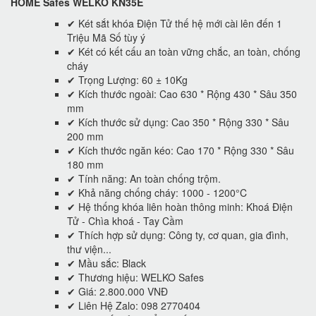
HOME Safes WELKO KN35E
✔ Két sắt khóa Điện Tử thế hệ mới cài lên đến 1
Triệu Mã Số tùy ý
✔ Két có kết cấu an toàn vững chắc, an toàn, chống
cháy
✔ Trọng Lượng: 60 ± 10Kg
✔ Kích thước ngoài: Cao 630 * Rộng 430 * Sâu 350
mm
✔ Kích thước sử dụng: Cao 350 * Rộng 330 * Sâu
200 mm
✔ Kích thước ngăn kéo: Cao 170 * Rộng 330 * Sâu
180 mm
✔ Tính năng: An toàn chống trộm.
✔ Khả năng chống cháy: 1000 - 1200°C
✔ Hệ thống khóa liên hoàn thông minh: Khoá Điện
Tử - Chìa khoá - Tay Cầm
✔ Thích hợp sử dụng: Công ty, cơ quan, gia đình,
thư viện...
✔ Mầu sắc: Black
✔ Thương hiệu: WELKO Safes
✔ Giá: 2.800.000 VNĐ
✔ Liên Hệ Zalo: 098 2770404