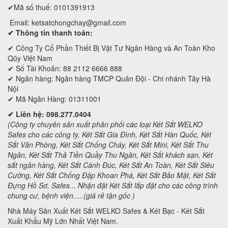
✔Mã số thuế: 0101391913
Email:
ketsatchongchay@gmail.com
✔ Thông tin thanh toán:
✔
Công Ty Cổ Phần Thiết Bị Vật Tư Ngân Hàng và An Toàn Kho
Qũy Việt Nam
✔ Số Tài Khoản: 88 2112 6666 888
✔ Ngân hàng: Ngân hàng TMCP Quân Đội - Chi nhánh Tây Hà
Nội
✔ Mã Ngân Hàng: 01311001
✔ Liên hệ: 098.277.0404
(Công ty chuyên sản xuất phân phối các loại Két Sắt WELKO
Safes cho các công ty, Két Sắt Gia Đình, Két Sắt Hàn Quốc, Két
Sắt Văn Phòng, Két Sắt Chống Cháy, Két Sắt Mini, Két Sắt Thu
Ngân, Két Sắt Thả Tiền Quầy Thu Ngân, Két Sắt khách sạn, Két
sắt ngân hàng, Két Sắt Cánh Đúc, Két Sắt An Toàn, Két Sắt Siêu
Cường, Két Sắt Chống Đập Khoan Phá, Két Sắt Bảo Mật, Két Sắt
Đựng Hồ Sơ, Safes... Nhận đặt Két Sắt lắp đặt cho các công trình
chung cư, bệnh viện.....(giá rẻ tận gốc )
Nhà Máy Sản Xuất Két Sắt WELKO Safes & Két Bạc - Két Sắt
Xuất Khẩu Mỹ Lớn Nhất Việt Nam.