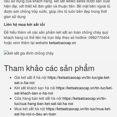
cầu sử dụng của khách hàng. két sắt welko safes được sản xuất
hiện đại, với thiết kế đơn giản và thuận tiên. Bề mặt bên ngoài tủ
được sơn chống trầy xước. giúp cho tủ luôn bền đẹp trong thời
gian sử dụng
Liên hệ mua két sắt tốt
Để hiểu thêm về các sản phẩm két sắt an toàn chống cháy quý
khách hàng có thể liên hệ trực tiếp theo số hotline: 0982770404
hoặc xem thêm tại website
ketsatcaocap.vn
Tham khảo các sản phẩm
Giá két sắt ở hà nội
https://ketsatcaocap.vn/tin-tuc/gia-ket-
sat-o-ha-noi
Két sắt khách sạn hà nội
https://ketsatcaocap.vn/tin-tuc/ket-
sat-khach-san-o-ha-noi
Cửa hàng bán két sắt hà nội
https://ketsatcaocap.vn/tin-
tuc/cua-hang-ban-ket-sat-tai-ha-noi
Mua két sắt hà nội
https://ketsatcaocap.vn/tin-tuc/mua-ket-
sat-ha-noi-o-dau-an-toan