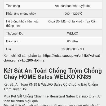
Tính năng
An toàn bảo mật tuyệt đối
Khả năng chống cháy
1000 - 1200°C
Hệ thống khóa liên hoàn
Khoá Đổi Mã - Chìa khoá - Tay Cầm
thông minh
Thương hiệu
WELKO
Bảo hành
05 Năm
Giá
10.200.000 VNĐ
Xem chi tiết sản phẩm tại:
https://ketsatcaocap.vn/chi-tiet/ket-sat-
chong-chay-kcc200-doi-ma
Két Sắt An Toàn Chống Trộm Chống
Cháy HOME Safes WELKO KN35
Két Sắt An Toàn KN35 E WELKO Safes Có Chuông Báo Chống
Trộm Tuyệt Đối
Mua Két Sắt Chống Cháy
Fire Resistant Safes
loại nào tốt? - An
toàn tài chính hiệu quả
Đây có lẽ là câu hỏi mà nhiều người có nhu cầu sắm một cái két