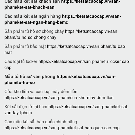
Các mẫu két sắt khách sạn
https://ketsatcaocap.vn/san-
pham/ket-sat-khach-san
Các mẫu két sắt ngân hàng
https://ketsatcaocap.vn/san-
pham/ket-sat-ngan-hang-bemc
Sản phẩm tủ hồ sơ chống cháy
https://ketsatcaocap.vn/san-
pham/tu-ho-so-chong-chay
Sản phẩm tủ bảo mật
https://ketsatcaocap.vn/san-pham/tu-bao-
mat
Các loại tủ locker
https://ketsatcaocap.vn/san-pham/tu-locker-cao-
cap
Mẫu tủ hồ sơ văn phòng
https://ketsatcaocap.vn/san-
pham/tu-ho-so
Cửa kho tiền và các loại máy đếm tiền
https://ketsatcaocap.vn/san-pham/cua-kho-may-dem-tien
Két sắt điện tử tại hcm
https://ketsatcaocap.vn/san-pham/ket-sat-
van-tay-tphcm
Các mẫu két sắt hàn quốc chính hãng
https://ketsatcaocap.vn/san-pham/ket-sat-han-quoc-cao-cap