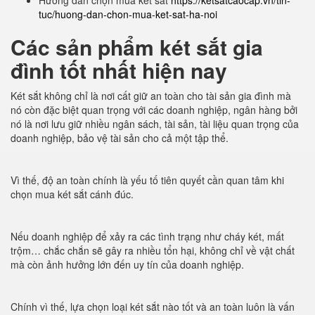
Hướng dẫn chọn mua két sắt
https://ketsatcaocap.vn/tin-
tuc/huong-dan-chon-mua-ket-sat-ha-noi
Các sản phẩm két sắt gia
đình tốt nhất hiện nay
Két sắt không chỉ là nơi cất giữ an toàn cho tài sản gia đình mà
nó còn đặc biệt quan trọng với các doanh nghiệp, ngân hàng bởi
nó là nơi lưu giữ nhiều ngân sách, tài sản, tài liệu quan trọng của
doanh nghiệp, bảo vệ tài sản cho cả một tập thể.
Vì thế, độ an toàn chính là yếu tố tiên quyết cần quan tâm khi
chọn mua két sắt cánh đúc.
Nếu doanh nghiệp để xảy ra các tình trạng như cháy két, mất
trộm… chắc chắn sẽ gây ra nhiều tổn hại, không chỉ về vật chất
mà còn ảnh hưởng lớn đến uy tín của doanh nghiệp.
Chính vì thế, lựa chọn loại két sắt nào tốt và an toàn luôn là vấn