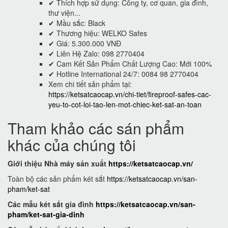
✔ Thích hợp sử dụng: Công ty, cơ quan, gia đình,
thư viện...
✔ Mầu sắc: Black
✔ Thương hiệu: WELKO Safes
✔ Giá: 5.300.000 VNĐ
✔ Liên Hệ Zalo: 098 2770404
✔ Cam Kết Sản Phẩm Chất Lượng Cao: Mới 100%
✔ Hotline International 24/7: 0084 98 2770404
Xem chi tiết sản phẩm tại:
https://ketsatcaocap.vn/chi-tiet/fireproof-safes-cac-
yeu-to-cot-loi-tao-len-mot-chiec-ket-sat-an-toan
Tham khảo các sán phẩm
khác của chúng tôi
Giới thiệu Nhà máy sản xuất
https://ketsatcaocap.vn/
Toàn bộ các sản phẩm két sắt
https://ketsatcaocap.vn/san-
pham/ket-sat
Các mẫu két sắt gia đình
https://ketsatcaocap.vn/san-
pham/ket-sat-gia-dinh