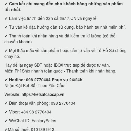
✔
Cam kết
chỉ mang đến cho khách hàng những sản phẩm
tốt nhất.
✔ Làm việc từ 7h đến 22h cả thứ 7,CN và ngày lễ
✔ Tư vấn kê đặt, hướng dẫn sử dụng, bảo hành tại nhà miễn phí.
✔ Thanh toán khi nhận hàng và đã kiểm tra kĩ lưỡng (có thể
chuyển khoản)
✔ Mọi thắc mắc về sản phẩm hoặc cần tư vấn về Tủ Hồ Sơ chống
cháy nổ.
Hãy để lại ngay SĐT hoặc IBOX trực tiếp để được tư vấn.
Miễn Phí Ship nhanh toàn quốc - Thanh toán khi nhận hàng.
✔ Hotline: 098 2770404 Phục vụ 24/24h
Nhận Đặt Két Sắt Theo Yêu Cầu.
Website:
https://ketsatcaocap.vn
✔ Điện thoại văn phòng: 098 2770404
✔ Viber: +84 98 2770404
✔ WeChat ID: FactorySafes
✔Mã số thuế: 0101391913