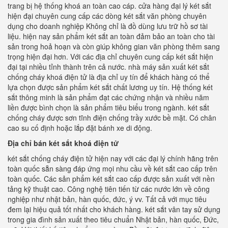
trang bị hệ thống khoá an toàn cao cáp. cửa hàng đại lý két sắt
hiện đại chuyên cung cấp các dòng két sắt văn phòng chuyên
dụng cho doanh nghiệp Không chỉ là đồ dùng lưu trữ hồ sơ tài
liệu. hiện nay sản phẩm két sắt an toàn đảm bảo an toàn cho tài
sản trong hoả hoạn và còn giúp không gian văn phòng thêm sang
trọng hiện đại hơn. Với các địa chỉ chuyên cung cấp két sắt hiện
đại tại nhiều tỉnh thành trên cả nước. nhà máy sản xuất két sắt
chống cháy khoá điện tử là địa chỉ uy tín để khách hàng có thể
lựa chọn được sản phẩm két sắt chất lương uy tín. Hệ thống két
sắt thông minh là sản phẩm đạt các chứng nhận và nhiều năm
liền được bình chọn là sản phẩm tiêu biểu trong ngành. két sắt
chống cháy được sơn tĩnh điện chống trầy xước bề mặt. Có chân
cao su cố định hoặc lắp đặt bánh xe di động.
Địa chỉ bán két sắt khoá điện tử
két sắt chống cháy điện tử hiện nay với các đại lý chính hãng trên
toàn quốc sẵn sàng đáp ứng mọi nhu cầu về két sắt cao cấp trên
toàn quốc. Các sản phẩm két sắt cao cấp được sản xuất với nền
tảng kỹ thuật cao. Công nghệ tiên tiến từ các nước lớn về công
nghiệp như nhật bản, hàn quốc, đức, ý vv. Tất cả với mục tiêu
đem lại hiệu quả tốt nhất cho khách hàng. két sắt vân tay sử dụng
trong gia đình sản xuất theo tiêu chuẩn Nhật bản, hàn quốc, Đức,