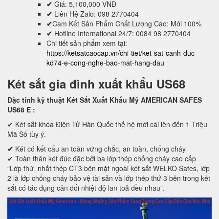
✔
Giá: 5,100,000 VNĐ
✔
Liên Hệ Zalo: 098 2770404
✔
Cam Kết Sản Phẩm Chất Lượng Cao: Mới 100%
✔
Hotline International 24/7: 0084 98 2770404
Chi tiết sản phẩm xem tại:
https://ketsatcaocap.vn/chi-tiet/ket-sat-canh-duc-
kd74-e-cong-nghe-bao-mat-hang-dau
Két sắt gia đình xuất khẩu US68
Đặc tính kỹ thuật Két Sắt Xuất Khẩu Mỹ AMERICAN SAFES
US68 E
:
✔ Két sắt khóa Điện Tử Hàn Quốc thế hệ mới cài lên đến 1 Triệu
Mã Số tùy ý.
✔
Két có kết cấu an toàn vững chắc, an toàn, chống cháy
✔ Toàn thân két đúc đặc bởi ba lớp thép chống cháy cao cấp
“Lớp thứ nhất thép CT3 bên mặt ngoài két sắt WELKO Safes, lớp
2 là lớp chống cháy bảo vệ tài sản và lớp thép thứ 3 bên trong két
sắt có tác dụng cân đối nhiệt độ lan toả đều nhau”.