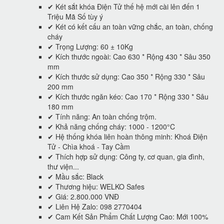
✔ Két sắt khóa Điện Tử thế hệ mới cài lên đến 1
Triệu Mã Số tùy ý
✔ Két có kết cấu an toàn vững chắc, an toàn, chống
cháy
✔ Trọng Lượng: 60 ± 10Kg
✔ Kích thước ngoài: Cao 630 * Rộng 430 * Sâu 350
mm
✔ Kích thước sử dụng: Cao 350 * Rộng 330 * Sâu
200 mm
✔ Kích thước ngăn kéo: Cao 170 * Rộng 330 * Sâu
180 mm
✔ Tính năng: An toàn chống trộm.
✔ Khả năng chống cháy: 1000 - 1200°C
✔ Hệ thống khóa liên hoàn thông minh: Khoá Điện
Tử - Chìa khoá - Tay Cầm
✔ Thích hợp sử dụng: Công ty, cơ quan, gia đình,
thư viện...
✔ Mầu sắc: Black
✔ Thương hiệu: WELKO Safes
✔ Giá: 2.800.000 VNĐ
✔ Liên Hệ Zalo: 098 2770404
✔ Cam Kết Sản Phẩm Chất Lượng Cao: Mới 100%