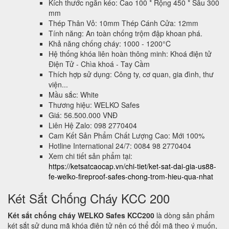
Kích thước ngăn kéo: Cao 100 * Rộng 450 * Sâu 300
mm
Thép Thân Vỏ: 10mm Thép Cánh Cửa: 12mm
Tính năng: An toàn chống trộm đập khoan phá.
Khả năng chống cháy: 1000 - 1200°C
Hệ thống khóa liên hoàn thông minh: Khoá điện tử
Điện Tử - Chìa khoá - Tay Cầm
Thích hợp sử dụng: Công ty, cơ quan, gia đình, thư
viện...
Mầu sắc: White
Thương hiệu: WELKO Safes
Giá: 56.500.000 VNĐ
Liên Hệ Zalo: 098 2770404
Cam Kết Sản Phẩm Chất Lượng Cao: Mới 100%
Hotline International 24/7: 0084 98 2770404
Xem chi tiết sản phẩm tại:
https://ketsatcaocap.vn/chi-tiet/ket-sat-dai-gia-us88-
fe-welko-fireproof-safes-chong-trom-hieu-qua-nhat
Két Sắt Chống Cháy KCC 200
Két sắt chống cháy WELKO Safes KCC200
là dòng sản phẩm
két sắt sử dụng mã khóa điện tử nên có thể đổi mã theo ý muốn,