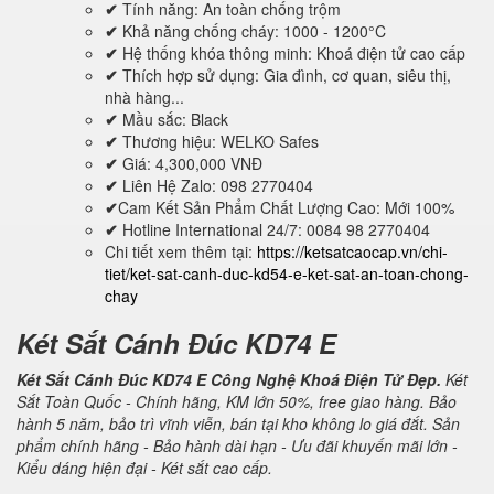
✔
Tính năng: An toàn chống trộm
✔
Khả năng chống cháy: 1000 - 1200°C
✔
Hệ thống khóa thông minh: Khoá điện tử cao cấp
✔
Thích hợp sử dụng: Gia đình, cơ quan, siêu thị,
nhà hàng...
✔
Mầu sắc: Black
✔
Thương hiệu: WELKO Safes
✔
Giá: 4,300,000 VNĐ
✔
Liên Hệ Zalo: 098 2770404
✔
Cam Kết Sản Phẩm Chất Lượng Cao: Mới 100%
✔
Hotline International 24/7: 0084 98 2770404
Chi tiết xem thêm tại:
https://ketsatcaocap.vn/chi-
tiet/ket-sat-canh-duc-kd54-e-ket-sat-an-toan-chong-
chay
Két Sắt Cánh Đúc KD74 E
Két Sắt Cánh Đúc KD74 E Công Nghệ Khoá Điện Tử Đẹp.
Két
Sắt Toàn Quốc - Chính hãng, KM lớn 50%, free giao hàng. Bảo
hành 5 năm, bảo trì vĩnh viễn, bán tại kho không lo giá đắt. Sản
phẩm chính hãng - Bảo hành dài hạn - Ưu đãi khuyến mãi lớn -
Kiểu dáng hiện đại - Két sắt cao cấp.