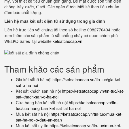
mỹ. Với thiết kế tiêu chuẩn gọn gàng. Bề mặt được sơn tĩnh điện
chống trầy xước, rỉ sét. Các ngăn được thiết kế theo tiêu chuẩn
đảm bảo chất lượng.
Liên hệ mua két sắt điện tử sử dụng trong gia đình
Liên hệ trực tiếp với chúng tôi theo số hotline 0982770404 hoặc
xem thêm các sản phẩm tủ sắt chống cháy cơ quan chính phủ
WELKO Safes tại website
ketsatcaocap.vn
Tham khảo các sản phẩm
Giá két sắt ở hà nội
https://ketsatcaocap.vn/tin-tuc/gia-ket-
sat-o-ha-noi
Két sắt khách sạn hà nội
https://ketsatcaocap.vn/tin-tuc/ket-
sat-khach-san-o-ha-noi
Cửa hàng bán két sắt hà nội
https://ketsatcaocap.vn/tin-
tuc/cua-hang-ban-ket-sat-tai-ha-noi
Mua két sắt hà nội
https://ketsatcaocap.vn/tin-tuc/mua-ket-
sat-ha-noi-o-dau-an-toan
Mua két sắt uy tín
https://ketsatcaocap.vn/tin-tuc/mua-ket-