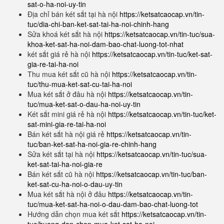
sat-o-ha-noi-uy-tin
Địa chỉ bán két sắt tại hà nội
https://ketsatcaocap.vn/tin-
tuc/dia-chi-ban-ket-sat-tai-ha-noi-chinh-hang
Sửa khoá két sắt hà nội
https://ketsatcaocap.vn/tin-tuc/sua-
khoa-ket-sat-ha-noi-dam-bao-chat-luong-tot-nhat
két sắt giá rẻ hà nội
https://ketsatcaocap.vn/tin-tuc/ket-sat-
gia-re-tai-ha-noi
Thu mua két sắt cũ hà nội
https://ketsatcaocap.vn/tin-
tuc/thu-mua-ket-sat-cu-tai-ha-noi
Mua két sắt ở đâu hà nội
https://ketsatcaocap.vn/tin-
tuc/mua-ket-sat-o-dau-ha-noi-uy-tin
Két sắt mini giá rẻ hà nội
https://ketsatcaocap.vn/tin-tuc/ket-
sat-mini-gia-re-tai-ha-noi
Bán két sắt hà nội giá rẻ
https://ketsatcaocap.vn/tin-
tuc/ban-ket-sat-ha-noi-gia-re-chinh-hang
Sửa két sắt tại hà nội
https://ketsatcaocap.vn/tin-tuc/sua-
ket-sat-tai-ha-noi-gia-re
Bán két sắt cũ hà nội
https://ketsatcaocap.vn/tin-tuc/ban-
ket-sat-cu-ha-noi-o-dau-uy-tin
Mua két sắt hà nội ở đâu
https://ketsatcaocap.vn/tin-
tuc/mua-ket-sat-ha-noi-o-dau-dam-bao-chat-luong-tot
Hướng dẫn chọn mua két sắt
https://ketsatcaocap.vn/tin-