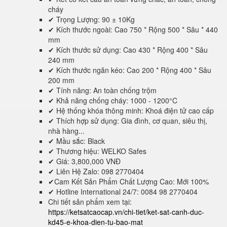
cháy
✔ Trọng Lượng: 90 ± 10Kg
✔ Kích thước ngoài: Cao 750 * Rộng 500 * Sâu * 440
mm
✔ Kích thước sử dụng: Cao 430 * Rộng 400 * Sâu
240 mm
✔ Kích thước ngăn kéo: Cao 200 * Rộng 400 * Sâu
200 mm
✔ Tính năng: An toàn chống trộm
✔ Khả năng chống cháy: 1000 - 1200°C
✔ Hệ thống khóa thông minh: Khoá điện tử cao cấp
✔ Thích hợp sử dụng: Gia đình, cơ quan, siêu thị,
nhà hàng...
✔ Mầu sắc: Black
✔ Thương hiệu: WELKO Safes
✔ Giá: 3,800,000 VNĐ
✔ Liên Hệ Zalo: 098 2770404
✔Cam Kết Sản Phẩm Chất Lượng Cao: Mới 100%
✔ Hotline International 24/7: 0084 98 2770404
Chi tiết sản phẩm xem tại:
https://ketsatcaocap.vn/chi-tiet/ket-sat-canh-duc-
kd45-e-khoa-dien-tu-bao-mat