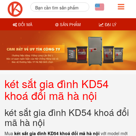
Bạn cần tìm sản phẩm
nào?
ĐỔI MÃ
SẢN PHẨM
ĐẠI LÝ
két sắt gia đình KD54
khoá đổi mã hà nội
két sắt gia đình KD54 khoá đổi
mã hà nội
Mua
két sắt gia đình KD54 khoá đổi mã hà nội
với model mới