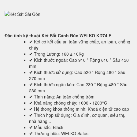
Đặc tính kỹ thuật
Két Sắt Cánh Đúc WELKO KD74 E
✔
Két có kết cấu an toàn vững chắc, an toàn, chống
chá
y
✔
Trọng Lượng: 160 ± 10Kg
✔
Kích thước ngoài: Cao 910 * Rộng 610 * Sâu 450
mm
✔
Kích thước sử dụng: Cao 520 * Rộng 480 * Sâu
270 mm
✔
Kích thước ngăn kéo: Cao 230 * Rộng 480 * Sâu
230 mm
✔
Tính năng: An toàn chống trộm
✔
Khả năng chống cháy: 1000 - 1200°C
✔
Hệ thống khóa thông minh: Khoá điện tử cao cấp
✔
Thích hợp sử dụng: Gia đình, cơ quan, siêu thị,
nhà hàng...
✔
Mầu sắc: Black
✔
Thương hiệu: WELKO Safes