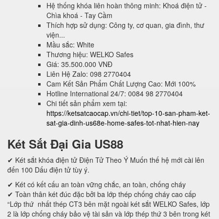
Hệ thống khóa liên hoàn thông minh: Khoá điện tử -
Chìa khoá - Tay Cầm
Thích hợp sử dụng: Công ty, cơ quan, gia đình, thư
viện...
Mầu sắc: White
Thương hiệu: WELKO Safes
Giá: 35.500.000 VNĐ
Liên Hệ Zalo: 098 2770404
Cam Kết Sản Phẩm Chất Lượng Cao: Mới 100%
Hotline International 24/7: 0084 98 2770404
Chi tiết sản phẩm xem tại:
https://ketsatcaocap.vn/chi-tiet/top-10-san-pham-ket-
sat-gia-dinh-us68e-home-safes-tot-nhat-hien-nay
Két Sắt Đại Gia US88
✔ Két sắt khóa điện tử Điện Tử Theo Ý Muốn thế hệ mới cài lên
đến 100 Dấu điện tử tùy ý.
✔ Két có kết cấu an toàn vững chắc, an toàn, chống cháy
✔ Toàn thân két đúc đặc bởi ba lớp thép chống cháy cao cấp
“Lớp thứ nhất thép CT3 bên mặt ngoài két sắt WELKO Safes, lớp
2 là lớp chống cháy bảo vệ tài sản và lớp thép thứ 3 bên trong két