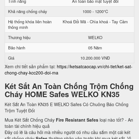
Tính năng
An toàn bảo mật tuyệt đối
Khả năng chống cháy
1000 - 1200°C
Hệ thống khóa liên hoàn
Khoá Đổi Mã - Chìa khoá - Tay Cầm
thông minh
Thương hiệu
WELKO
Bảo hành
05 Năm
Giá
10.200.000 VNĐ
Xem chi tiết sản phẩm tại:
https://ketsatcaocap.vn/chi-tiet/ket-sat-
chong-chay-kcc200-doi-ma
Két Sắt An Toàn Chống Trộm Chống
Cháy HOME Safes WELKO KN35
Két Sắt An Toàn KN35 E WELKO Safes Có Chuông Báo Chống
Trộm Tuyệt Đối
Mua Két Sắt Chống Cháy
Fire Resistant Safes
loại nào tốt? - An
toàn tài chính hiệu quả
Đây có lẽ là câu hỏi mà nhiều người có nhu cầu sắm một cái két
sắt chống cháy
Safes
thường phân vân trước khi mua két sắt. Vì