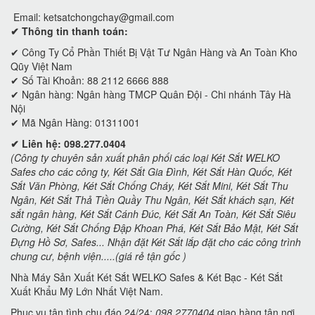
Email:
ketsatchongchay@gmail.com
✔ Thông tin thanh toán:
✔
Công Ty Cổ Phần Thiết Bị Vật Tư Ngân Hàng và An Toàn Kho
Qũy Việt Nam
✔ Số Tài Khoản: 88 2112 6666 888
✔ Ngân hàng: Ngân hàng TMCP Quân Đội - Chi nhánh Tây Hà
Nội
✔ Mã Ngân Hàng: 01311001
✔ Liên hệ: 098.277.0404
(Công ty chuyên sản xuất phân phối các loại Két Sắt WELKO
Safes cho các công ty, Két Sắt Gia Đình, Két Sắt Hàn Quốc, Két
Sắt Văn Phòng, Két Sắt Chống Cháy, Két Sắt Mini, Két Sắt Thu
Ngân, Két Sắt Thả Tiền Quầy Thu Ngân, Két Sắt khách sạn, Két
sắt ngân hàng, Két Sắt Cánh Đúc, Két Sắt An Toàn, Két Sắt Siêu
Cường, Két Sắt Chống Đập Khoan Phá, Két Sắt Bảo Mật, Két Sắt
Đựng Hồ Sơ, Safes... Nhận đặt Két Sắt lắp đặt cho các công trình
chung cư, bệnh viện.....(giá rẻ tận gốc )
Nhà Máy Sản Xuất Két Sắt WELKO Safes & Két Bạc - Két Sắt
Xuất Khẩu Mỹ Lớn Nhất Việt Nam.
Phục vụ tận tình chu đáo 24/24:
098 2770404
giao hàng tận nơi.