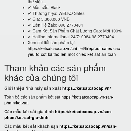
thư viện...
✔ Mầu sắc: Black
✔ Thương hiệu: WELKO Safes
✔ Giá: 5.300.000 VNĐ
✔ Liên Hệ Zalo: 098 2770404
✔ Cam Kết Sản Phẩm Chất Lượng Cao: Mới 100%
✔ Hotline International 24/7: 0084 98 2770404
Xem chi tiết sản phẩm tại:
https://ketsatcaocap.vn/chi-tiet/fireproof-safes-cac-
yeu-to-cot-loi-tao-len-mot-chiec-ket-sat-an-toan
Tham khảo các sán phẩm
khác của chúng tôi
Giới thiệu Nhà máy sản xuất
https://ketsatcaocap.vn/
Toàn bộ các sản phẩm két sắt
https://ketsatcaocap.vn/san-
pham/ket-sat
Các mẫu két sắt gia đình
https://ketsatcaocap.vn/san-
pham/ket-sat-gia-dinh
Các mẫu két sắt khách sạn
https://ketsatcaocap.vn/san-