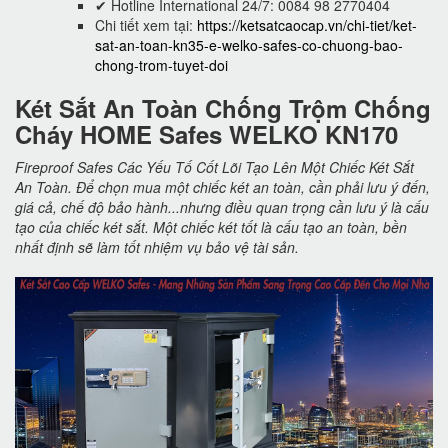
✔ Hotline International 24/7: 0084 98 2770404
Chi tiết xem tại:
https://ketsatcaocap.vn/chi-tiet/ket-
sat-an-toan-kn35-e-welko-safes-co-chuong-bao-
chong-trom-tuyet-doi
Két Sắt An Toàn Chống Trộm Chống
Cháy HOME Safes WELKO KN170
Fireproof Safes Các Yếu Tố Cốt Lõi Tạo Lên Một Chiếc Két Sắt
An Toàn. Để chọn mua một chiếc két an toàn, cần phải lưu ý đến,
giá cả, chế độ bảo hành...nhưng điều quan trọng cần lưu ý là cấu
tạo của chiếc két sắt. Một chiếc két tốt là cấu tạo an toàn, bền
nhất định sẽ làm tốt nhiệm vụ bảo vệ tài sản.