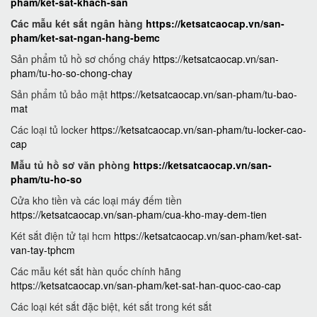
pham/ket-sat-khach-san
Các mẫu két sắt ngân hàng
https://ketsatcaocap.vn/san-
pham/ket-sat-ngan-hang-bemc
Sản phẩm tủ hồ sơ chống cháy
https://ketsatcaocap.vn/san-
pham/tu-ho-so-chong-chay
Sản phẩm tủ bảo mật
https://ketsatcaocap.vn/san-pham/tu-bao-
mat
Các loại tủ locker
https://ketsatcaocap.vn/san-pham/tu-locker-cao-
cap
Mẫu tủ hồ sơ văn phòng
https://ketsatcaocap.vn/san-
pham/tu-ho-so
Cửa kho tiền và các loại máy đếm tiền
https://ketsatcaocap.vn/san-pham/cua-kho-may-dem-tien
Két sắt điện tử tại hcm
https://ketsatcaocap.vn/san-pham/ket-sat-
van-tay-tphcm
Các mẫu két sắt hàn quốc chính hãng
https://ketsatcaocap.vn/san-pham/ket-sat-han-quoc-cao-cap
Các loại két sắt đặc biệt, két sắt trong két sắt