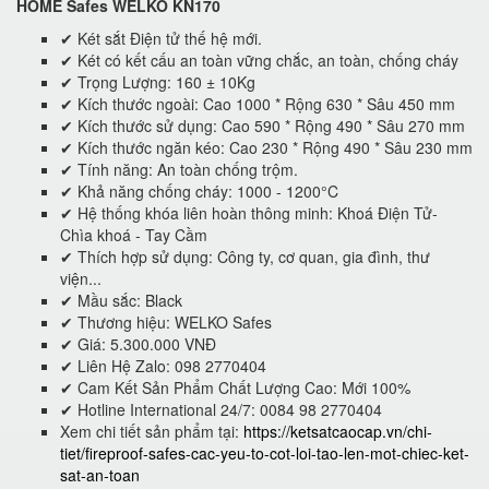
HOME Safes WELKO KN170
✔ Két sắt Điện tử thế hệ mới.
✔ Két có kết cấu an toàn vững chắc, an toàn, chống cháy
✔ Trọng Lượng: 160 ± 10Kg
✔ Kích thước ngoài: Cao 1000 * Rộng 630 * Sâu 450 mm
✔ Kích thước sử dụng: Cao 590 * Rộng 490 * Sâu 270 mm
✔ Kích thước ngăn kéo: Cao 230 * Rộng 490 * Sâu 230 mm
✔ Tính năng: An toàn chống trộm.
✔ Khả năng chống cháy: 1000 - 1200°C
✔ Hệ thống khóa liên hoàn thông minh: Khoá Điện Tử-
Chìa khoá - Tay Cầm
✔ Thích hợp sử dụng: Công ty, cơ quan, gia đình, thư
viện...
✔ Mầu sắc: Black
✔ Thương hiệu: WELKO Safes
✔ Giá: 5.300.000 VNĐ
✔ Liên Hệ Zalo: 098 2770404
✔ Cam Kết Sản Phẩm Chất Lượng Cao: Mới 100%
✔ Hotline International 24/7: 0084 98 2770404
Xem chi tiết sản phẩm tại:
https://ketsatcaocap.vn/chi-
tiet/fireproof-safes-cac-yeu-to-cot-loi-tao-len-mot-chiec-ket-
sat-an-toan