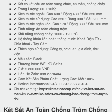
✔ Két có kết cấu an toàn vững chắc, an toàn, chống cháy
✔ Trọng Lượng: 60 ± 10Kg
✔ Kích thước ngoài: Cao 630 * Rộng 430 * Sâu 350 mm
✔ Kích thước sử dụng: Cao 350 * Rộng 330 * Sâu 200 mm
✔ Kích thước ngăn kéo: Cao 170 * Rộng 330 * Sâu 180 mm
✔ Tính năng: An toàn chống trộm.
✔ Khả năng chống cháy: 1000 - 1200°C
✔ Hệ thống khóa liên hoàn thông minh: Khoá Điện Tử -
Chìa khoá - Tay Cầm
✔ Thích hợp sử dụng: Công ty, cơ quan, gia đình, thư
viện...
✔ Mầu sắc: Black
✔ Thương hiệu: WELKO Safes
✔ Giá: 2.800.000 VNĐ
✔ Liên Hệ Zalo: 098 2770404
✔ Cam Kết Sản Phẩm Chất Lượng Cao: Mới 100%
✔ Hotline International 24/7: 0084 98 2770404
Chi tiết xem tại:
https://ketsatcaocap.vn/chi-tiet/ket-sat-an-
toan-kn35-e-welko-safes-co-chuong-bao-chong-trom-tuyet-
doi
Két Sắt An Toàn Chống Trộm Chống