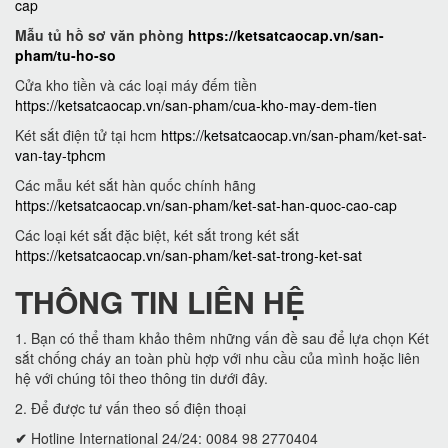
cap
Mẫu tủ hồ sơ văn phòng
https://ketsatcaocap.vn/san-
pham/tu-ho-so
Cửa kho tiền và các loại máy đếm tiền
https://ketsatcaocap.vn/san-pham/cua-kho-may-dem-tien
Két sắt điện tử tại hcm
https://ketsatcaocap.vn/san-pham/ket-sat-
van-tay-tphcm
Các mẫu két sắt hàn quốc chính hãng
https://ketsatcaocap.vn/san-pham/ket-sat-han-quoc-cao-cap
Các loại két sắt đặc biệt, két sắt trong két sắt
https://ketsatcaocap.vn/san-pham/ket-sat-trong-ket-sat
THÔNG TIN LIÊN HỆ
1. Bạn có thể tham khảo thêm những vấn đề sau để lựa chọn Két
sắt chống cháy an toàn phù hợp với nhu cầu của mình hoặc liên
hệ với chúng tôi theo thông tin dưới đây.
2. Để được tư vấn theo số điện thoại
✔
Hotline International 24/24: 0084 98 2770404