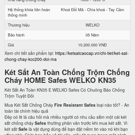
Hệ thống khóa liên hoàn
Khoá Đổi Mã - Chìa khoá - Tay Cầm
thông minh
Thương hiệu
WELKO
Bảo hành
05 Năm
Giá
10.200.000 VNĐ
Xem chi tiết sản phẩm tại:
https://ketsatcaocap.vn/chi-tiet/ket-sat-
chong-chay-kcc200-doi-ma
Két Sắt An Toàn Chống Trộm Chống
Cháy HOME Safes WELKO KN35
Két Sắt An Toàn KN35 E WELKO Safes Có Chuông Báo Chống
Trộm Tuyệt Đối
Mua Két Sắt Chống Cháy
Fire Resistant Safes
loại nào tốt? - An
toàn tài chính hiệu quả
Đây có lẽ là câu hỏi mà nhiều người có nhu cầu sắm một cái két
sắt chống cháy
Safes
thường phân vân trước khi mua két sắt. Vì
két sắt
Safe
là vật dụng dùng để bạn đặt niềm tin vào nó khi bạn
vắng nhà. Giứp bạn bảo vệ tài sản, giấy tờ quan trọng một cách