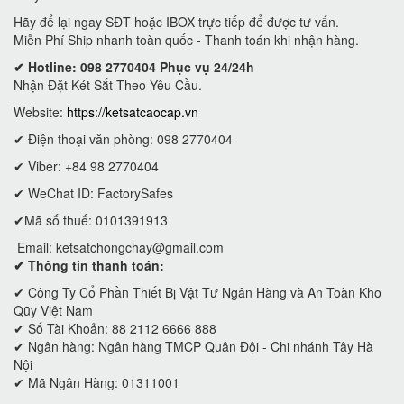
Hãy để lại ngay SĐT hoặc IBOX trực tiếp để được tư vấn.
Miễn Phí Ship nhanh toàn quốc - Thanh toán khi nhận hàng.
✔ Hotline: 098 2770404 Phục vụ 24/24h
Nhận Đặt Két Sắt Theo Yêu Cầu.
Website:
https://ketsatcaocap.vn
✔ Điện thoại văn phòng: 098 2770404
✔ Viber: +84 98 2770404
✔ WeChat ID: FactorySafes
✔Mã số thuế: 0101391913
Email:
ketsatchongchay@gmail.com
✔ Thông tin thanh toán:
✔
Công Ty Cổ Phần Thiết Bị Vật Tư Ngân Hàng và An Toàn Kho
Qũy Việt Nam
✔ Số Tài Khoản: 88 2112 6666 888
✔ Ngân hàng: Ngân hàng TMCP Quân Đội - Chi nhánh Tây Hà
Nội
✔ Mã Ngân Hàng: 01311001