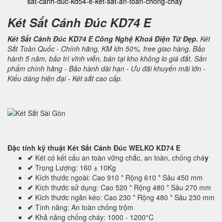
sat-canh-duc-kd54-e-ket-sat-an-toan-chong-chay
Két Sắt Cánh Đúc KD74 E
Két Sắt Cánh Đúc KD74 E Công Nghệ Khoá Điện Tử Đẹp.
Két
Sắt Toàn Quốc - Chính hãng, KM lớn 50%, free giao hàng. Bảo
hành 5 năm, bảo trì vĩnh viễn, bán tại kho không lo giá đắt. Sản
phẩm chính hãng - Bảo hành dài hạn - Ưu đãi khuyến mãi lớn -
Kiểu dáng hiện đại - Két sắt cao cấp.
Đặc tính kỹ thuật
Két Sắt Cánh Đúc WELKO KD74 E
✔
Két có kết cấu an toàn vững chắc, an toàn, chống chá
y
✔
Trọng Lượng: 160 ± 10Kg
✔
Kích thước ngoài: Cao 910 * Rộng 610 * Sâu 450 mm
✔
Kích thước sử dụng: Cao 520 * Rộng 480 * Sâu 270 mm
✔
Kích thước ngăn kéo: Cao 230 * Rộng 480 * Sâu 230 mm
✔
Tính năng: An toàn chống trộm
✔
Khả năng chống cháy: 1000 - 1200°C