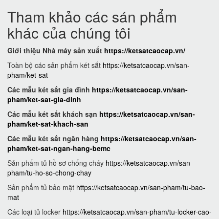
Tham khảo các sán phẩm
khác của chúng tôi
Giới thiệu Nhà máy sản xuất
https://ketsatcaocap.vn/
Toàn bộ các sản phẩm két sắt
https://ketsatcaocap.vn/san-
pham/ket-sat
Các mẫu két sắt gia đình
https://ketsatcaocap.vn/san-
pham/ket-sat-gia-dinh
Các mẫu két sắt khách sạn
https://ketsatcaocap.vn/san-
pham/ket-sat-khach-san
Các mẫu két sắt ngân hàng
https://ketsatcaocap.vn/san-
pham/ket-sat-ngan-hang-bemc
Sản phẩm tủ hồ sơ chống cháy
https://ketsatcaocap.vn/san-
pham/tu-ho-so-chong-chay
Sản phẩm tủ bảo mật
https://ketsatcaocap.vn/san-pham/tu-bao-
mat
Các loại tủ locker
https://ketsatcaocap.vn/san-pham/tu-locker-cao-