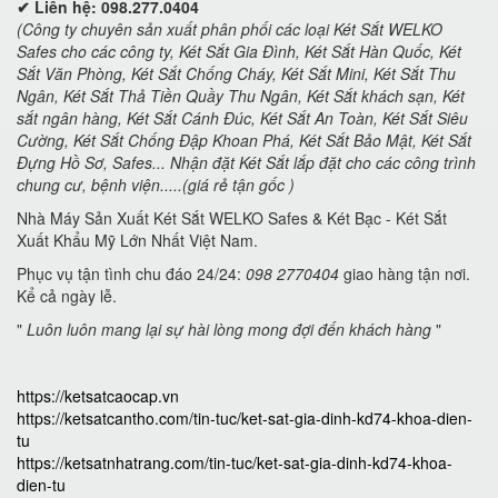
✔ Liên hệ: 098.277.0404
(Công ty chuyên sản xuất phân phối các loại Két Sắt WELKO
Safes cho các công ty, Két Sắt Gia Đình, Két Sắt Hàn Quốc, Két
Sắt Văn Phòng, Két Sắt Chống Cháy, Két Sắt Mini, Két Sắt Thu
Ngân, Két Sắt Thả Tiền Quầy Thu Ngân, Két Sắt khách sạn, Két
sắt ngân hàng, Két Sắt Cánh Đúc, Két Sắt An Toàn, Két Sắt Siêu
Cường, Két Sắt Chống Đập Khoan Phá, Két Sắt Bảo Mật, Két Sắt
Đựng Hồ Sơ, Safes... Nhận đặt Két Sắt lắp đặt cho các công trình
chung cư, bệnh viện.....(giá rẻ tận gốc )
Nhà Máy Sản Xuất Két Sắt WELKO Safes & Két Bạc - Két Sắt
Xuất Khẩu Mỹ Lớn Nhất Việt Nam.
Phục vụ tận tình chu đáo 24/24:
098 2770404
giao hàng tận nơi.
Kể cả ngày lễ.
"
Luôn luôn mang lại sự hài lòng mong đợi đến khách hàng
"
https://ketsatcaocap.vn
https://ketsatcantho.com/tin-tuc/ket-sat-gia-dinh-kd74-khoa-dien-
tu
https://ketsatnhatrang.com/tin-tuc/ket-sat-gia-dinh-kd74-khoa-
dien-tu