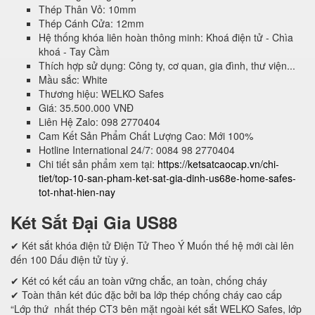
Thép Thân Vỏ: 10mm
Thép Cánh Cửa: 12mm
Hệ thống khóa liên hoàn thông minh: Khoá điện tử - Chìa
khoá - Tay Cầm
Thích hợp sử dụng: Công ty, cơ quan, gia đình, thư viện...
Mầu sắc: White
Thương hiệu: WELKO Safes
Giá: 35.500.000 VNĐ
Liên Hệ Zalo: 098 2770404
Cam Kết Sản Phẩm Chất Lượng Cao: Mới 100%
Hotline International 24/7: 0084 98 2770404
Chi tiết sản phẩm xem tại:
https://ketsatcaocap.vn/chi-
tiet/top-10-san-pham-ket-sat-gia-dinh-us68e-home-safes-
tot-nhat-hien-nay
Két Sắt Đại Gia US88
✔ Két sắt khóa điện tử Điện Tử Theo Ý Muốn thế hệ mới cài lên
đến 100 Dấu điện tử tùy ý.
✔ Két có kết cấu an toàn vững chắc, an toàn, chống cháy
✔ Toàn thân két đúc đặc bởi ba lớp thép chống cháy cao cấp
“Lớp thứ nhất thép CT3 bên mặt ngoài két sắt WELKO Safes, lớp