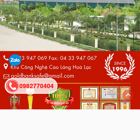
0982770404
back
to
top