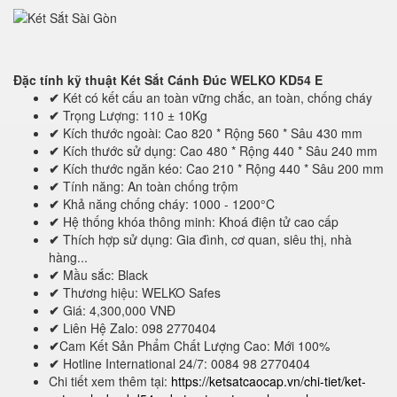
Đặc tính kỹ thuật
Két Sắt Cánh Đúc WELKO KD54 E
✔
Két có kết cấu an toàn vững chắc, an toàn, chống cháy
✔
Trọng Lượng: 110 ± 10Kg
✔
Kích thước ngoài: Cao 820 * Rộng 560 * Sâu 430 mm
✔
Kích thước sử dụng: Cao 480 * Rộng 440 * Sâu 240 mm
✔
Kích thước ngăn kéo: Cao 210 * Rộng 440 * Sâu 200 mm
✔
Tính năng: An toàn chống trộm
✔
Khả năng chống cháy: 1000 - 1200°C
✔
Hệ thống khóa thông minh: Khoá điện tử cao cấp
✔
Thích hợp sử dụng: Gia đình, cơ quan, siêu thị, nhà
hàng...
✔
Mầu sắc: Black
✔
Thương hiệu: WELKO Safes
✔
Giá: 4,300,000 VNĐ
✔
Liên Hệ Zalo: 098 2770404
✔
Cam Kết Sản Phẩm Chất Lượng Cao: Mới 100%
✔
Hotline International 24/7: 0084 98 2770404
Chi tiết xem thêm tại:
https://ketsatcaocap.vn/chi-tiet/ket-