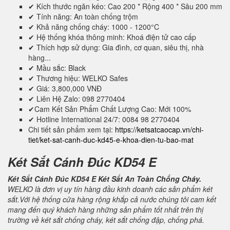
✔ Kích thước ngăn kéo: Cao 200 * Rộng 400 * Sâu 200 mm
✔ Tính năng: An toàn chống trộm
✔ Khả năng chống cháy: 1000 - 1200°C
✔ Hệ thống khóa thông minh: Khoá điện tử cao cấp
✔ Thích hợp sử dụng: Gia đình, cơ quan, siêu thị, nhà
hàng...
✔ Mầu sắc: Black
✔ Thương hiệu: WELKO Safes
✔ Giá: 3,800,000 VNĐ
✔ Liên Hệ Zalo: 098 2770404
✔Cam Kết Sản Phẩm Chất Lượng Cao: Mới 100%
✔ Hotline International 24/7: 0084 98 2770404
Chi tiết sản phẩm xem tại:
https://ketsatcaocap.vn/chi-
tiet/ket-sat-canh-duc-kd45-e-khoa-dien-tu-bao-mat
Két Sắt Cánh Đúc KD54 E
Két Sắt Cánh Đúc KD54 E Két Sắt An Toàn Chống Cháy.
WELKO là đơn vị uy tín hàng đầu kinh doanh các sản phẩm két
sắt.Với hệ thống cửa hàng rộng khắp cả nước chúng tôi cam kết
mang đến quý khách hàng những sản phẩm tốt nhất trên thị
trường về két sắt chống cháy, két sắt chống đập, chống phá.