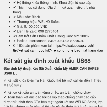
✔
Hệ thống khóa thông minh: Khoá điện tử cao cấp
✔
Thích hợp sử dụng: Gia đình, cơ quan, siêu thị, nhà
hàng...
✔
Mầu sắc: Black
✔
Thương hiệu: WELKO Safes
✔
Giá: 5,100,000 VNĐ
✔
Liên Hệ Zalo: 098 2770404
✔
Cam Kết Sản Phẩm Chất Lượng Cao: Mới 100%
✔
Hotline International 24/7: 0084 98 2770404
Chi tiết sản phẩm xem tại:
https://ketsatcaocap.vn/chi-
tiet/ket-sat-canh-duc-kd74-e-cong-nghe-bao-mat-hang-dau
Két sắt gia đình xuất khẩu US68
Đặc tính kỹ thuật Két Sắt Xuất Khẩu Mỹ AMERICAN SAFES
US68 E
:
✔ Két sắt khóa Điện Tử Hàn Quốc thế hệ mới cài lên đến 1 Triệu
Mã Số tùy ý.
✔
Két có kết cấu an toàn vững chắc, an toàn, chống cháy
✔ Toàn thân két đúc đặc bởi ba lớp thép chống cháy cao cấp
“Lớp thứ nhất thép CT3 bên mặt ngoài két sắt WELKO Safes, lớp
2 là lớp chống cháy bảo vệ tài sản và lớp thép thứ 3 bên trong két