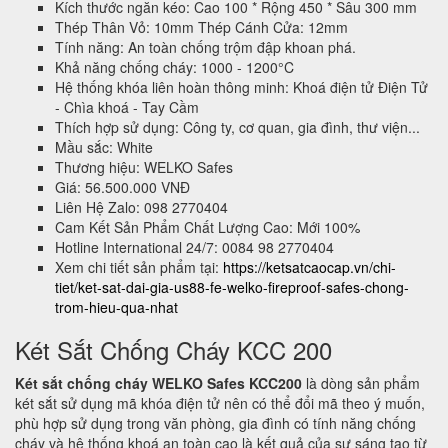
Kích thước ngăn kéo: Cao 100 * Rộng 450 * Sâu 300 mm
Thép Thân Vỏ: 10mm Thép Cánh Cửa: 12mm
Tính năng: An toàn chống trộm đập khoan phá.
Khả năng chống cháy: 1000 - 1200°C
Hệ thống khóa liên hoàn thông minh: Khoá điện tử Điện Tử
- Chìa khoá - Tay Cầm
Thích hợp sử dụng: Công ty, cơ quan, gia đình, thư viện...
Mầu sắc: White
Thương hiệu: WELKO Safes
Giá: 56.500.000 VNĐ
Liên Hệ Zalo: 098 2770404
Cam Kết Sản Phẩm Chất Lượng Cao: Mới 100%
Hotline International 24/7: 0084 98 2770404
Xem chi tiết sản phẩm tại:
https://ketsatcaocap.vn/chi-
tiet/ket-sat-dai-gia-us88-fe-welko-fireproof-safes-chong-
trom-hieu-qua-nhat
Két Sắt Chống Cháy KCC 200
Két sắt chống cháy WELKO Safes KCC200
là dòng sản phẩm
két sắt sử dụng mã khóa điện tử nên có thể đổi mã theo ý muốn,
phù hợp sử dụng trong văn phòng, gia đình có tính năng chống
cháy và hệ thống khoá an toàn cao là kết quả của sự sáng tạo từ