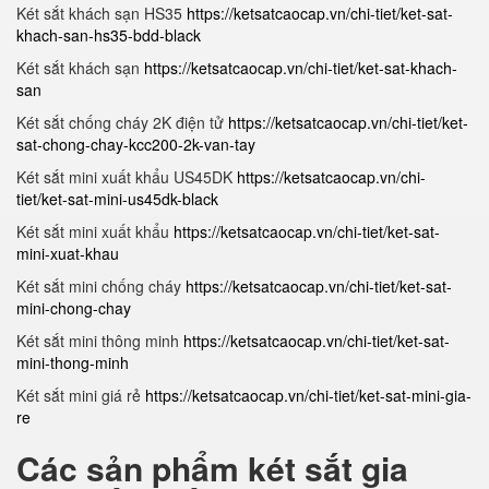
Két sắt khách sạn HS35
https://ketsatcaocap.vn/chi-tiet/ket-sat-
khach-san-hs35-bdd-black
Két sắt khách sạn
https://ketsatcaocap.vn/chi-tiet/ket-sat-khach-
san
Két sắt chống cháy 2K điện tử
https://ketsatcaocap.vn/chi-tiet/ket-
sat-chong-chay-kcc200-2k-van-tay
Két sắt mini xuất khẩu US45DK
https://ketsatcaocap.vn/chi-
tiet/ket-sat-mini-us45dk-black
Két sắt mini xuất khẩu
https://ketsatcaocap.vn/chi-tiet/ket-sat-
mini-xuat-khau
Két sắt mini chống cháy
https://ketsatcaocap.vn/chi-tiet/ket-sat-
mini-chong-chay
Két sắt mini thông minh
https://ketsatcaocap.vn/chi-tiet/ket-sat-
mini-thong-minh
Két sắt mini giá rẻ
https://ketsatcaocap.vn/chi-tiet/ket-sat-mini-gia-
re
Các sản phẩm két sắt gia