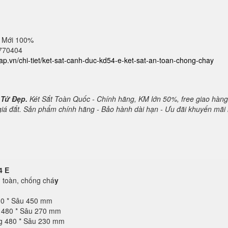
 Mới 100%
2770404
cap.vn/chi-tiet/ket-sat-canh-duc-kd54-e-ket-sat-an-toan-chong-chay
 Tử Đẹp.
Két Sắt Toàn Quốc - Chính hãng, KM lớn 50%, free giao hàng
 giá đắt. Sản phẩm chính hãng - Bảo hành dài hạn - Ưu đãi khuyến mãi 
4 E
toàn, chống chá
y
10 * Sâu 450 mm
g 480 * Sâu 270 mm
ng 480 * Sâu 230 mm