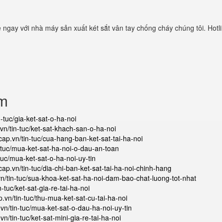
 ngay với nhà máy sản xuất két sắt vân tay chống cháy chúng tôi. Hotl
ẩm
n-tuc/gia-ket-sat-o-ha-noi
.vn/tin-tuc/ket-sat-khach-san-o-ha-noi
cap.vn/tin-tuc/cua-hang-ban-ket-sat-tai-ha-noi
n-tuc/mua-ket-sat-ha-noi-o-dau-an-toan
-tuc/mua-ket-sat-o-ha-noi-uy-tin
cap.vn/tin-tuc/dia-chi-ban-ket-sat-tai-ha-noi-chinh-hang
vn/tin-tuc/sua-khoa-ket-sat-ha-noi-dam-bao-chat-luong-tot-nhat
n-tuc/ket-sat-gia-re-tai-ha-noi
p.vn/tin-tuc/thu-mua-ket-sat-cu-tai-ha-noi
.vn/tin-tuc/mua-ket-sat-o-dau-ha-noi-uy-tin
vn/tin-tuc/ket-sat-mini-gia-re-tai-ha-noi