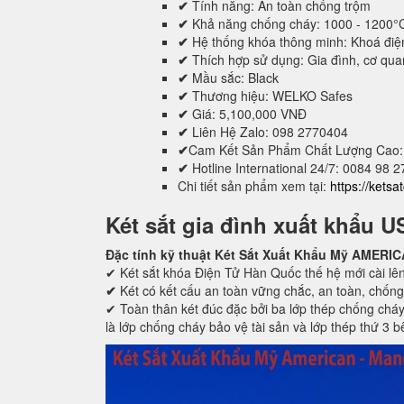
✔
Tính năng: An toàn chống trộm
✔
Khả năng chống cháy: 1000 - 1200°
✔
Hệ thống khóa thông minh: Khoá điệ
✔
Thích hợp sử dụng: Gia đình, cơ quan,
✔
Mầu sắc: Black
✔
Thương hiệu: WELKO Safes
✔
Giá: 5,100,000 VNĐ
✔
Liên Hệ Zalo: 098 2770404
✔
Cam Kết Sản Phẩm Chất Lượng Cao:
✔
Hotline International 24/7: 0084 98 
Chi tiết sản phẩm xem tại:
https://kets
Két sắt gia đình xuất khẩu U
Đặc tính kỹ thuật Két Sắt Xuất Khẩu Mỹ AMER
✔ Két sắt khóa Điện Tử Hàn Quốc thế hệ mới cài lên
✔
Két có kết cấu an toàn vững chắc, an toàn, chống
✔ Toàn thân két đúc đặc bởi ba lớp thép chống cháy
là lớp chống cháy bảo vệ tài sản và lớp thép thứ