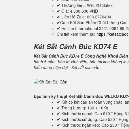
✔
Thương hiệu: WELKO Safes
✔
Giá: 4,300,000 VNĐ
✔
Liên Hệ Zalo: 098 2770404
✔
Cam Kết Sản Phẩm Chất Lượng Cao:
✔
Hotline International 24/7: 0084 98 
Chi tiết xem thêm tại:
https://ketsatcao
Két Sắt Cánh Đúc KD74 E
Két Sắt Cánh Đúc KD74 E Công Nghệ Khoá Điện
hành 5 năm, bảo trì vĩnh viễn, bán tại kho không lo
Kiểu dáng hiện đại - Két sắt cao cấp.
Đặc tính kỹ thuật
Két Sắt Cánh Đúc WELKO KD7
✔
Két có kết cấu an toàn vững chắc, an 
✔
Trọng Lượng: 160 ± 10Kg
✔
Kích thước ngoài: Cao 910 * Rộng 6
✔
Kích thước sử dụng: Cao 520 * Rộn
✔
Kích thước ngăn kéo: Cao 230 * Rộ