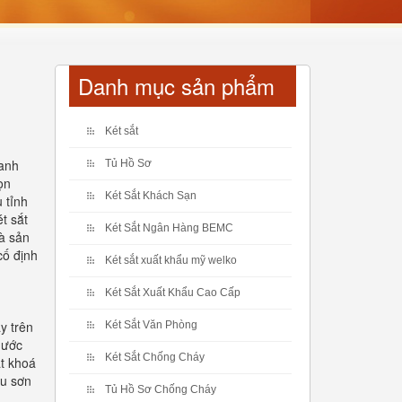
Danh mục sản phẩm
Két sắt
oanh
Tủ Hồ Sơ
ọn
Két Sắt Khách Sạn
 tỉnh
t sắt
Két Sắt Ngân Hàng BEMC
à sản
cố định
Két sắt xuất khẩu mỹ welko
Két Sắt Xuất Khẩu Cao Cấp
y trên
Két Sắt Văn Phòng
nước
Két Sắt Chống Cháy
ắt khoá
ệu sơn
Tủ Hồ Sơ Chống Cháy