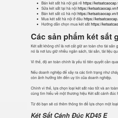
Bán két sắt hà nội giá rẻ
https://ketsatcaocap.
Sửa két sắt tại hà nội
https://ketsatcaocap.vn/t
Bán két sắt cũ hà nội
https://ketsatcaocap.vn/
Mua két sắt hà nội ở đâu
https://ketsatcaocap
Hướng dẫn chọn mua két sắt
https://ketsatc
Các sản phẩm két sắt gi
Két sắt không chỉ là nơi cất giữ an toàn cho tài sả
nó là nơi lưu giữ nhiều ngân sách, tài sản, tài liệu 
Vì thế, độ an toàn chính là yếu tố tiên quyết cần q
Nếu doanh nghiệp để xảy ra các tình trạng như cháy
còn ảnh hưởng lớn đến uy tín của doanh nghiệp.
Chính vì thế, lựa chọn loại két sắt nào tốt và an t
cùng tìm hiểu về một thương hiệu Két sắt cánh đúc
Từ đó bạn sẽ có thêm thông tin để lựa chọn một loại
Két Sắt Cánh Đúc KD45 E