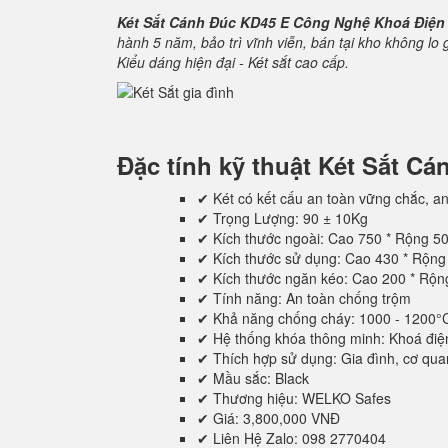
Két Sắt Cánh Đúc KD45 E Công Nghệ Khoá Điện
hành 5 năm, bảo trì vĩnh viễn, bán tại kho không lo
Kiểu dáng hiện đại - Két sắt cao cấp.
Đặc tính kỹ thuật
Két Sắt C
✔ Két có kết cấu an toàn vững chắc, an
✔ Trọng Lượng: 90 ± 10Kg
✔ Kích thước ngoài: Cao 750 * Rộng 5
✔ Kích thước sử dụng: Cao 430 * Rộn
✔ Kích thước ngăn kéo: Cao 200 * Rộ
✔ Tính năng: An toàn chống trộm
✔ Khả năng chống cháy: 1000 - 1200°
✔ Hệ thống khóa thông minh: Khoá điệ
✔ Thích hợp sử dụng: Gia đình, cơ quan,
✔ Mầu sắc: Black
✔ Thương hiệu: WELKO Safes
✔ Giá: 3,800,000 VNĐ
✔ Liên Hệ Zalo: 098 2770404