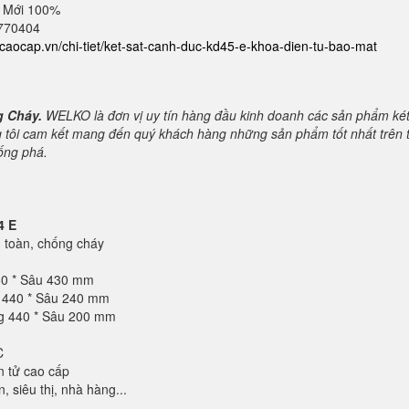
 Mới 100%
2770404
atcaocap.vn/chi-tiet/ket-sat-canh-duc-kd45-e-khoa-dien-tu-bao-mat
g Cháy.
WELKO là đơn vị uy tín hàng đầu kinh doanh các sản phẩm ké
 tôi cam kết mang đến quý khách hàng những sản phẩm tốt nhất trên t
hống phá.
4 E
toàn, chống cháy
60 * Sâu 430 mm
g 440 * Sâu 240 mm
ng 440 * Sâu 200 mm
C
n tử cao cấp
 siêu thị, nhà hàng...