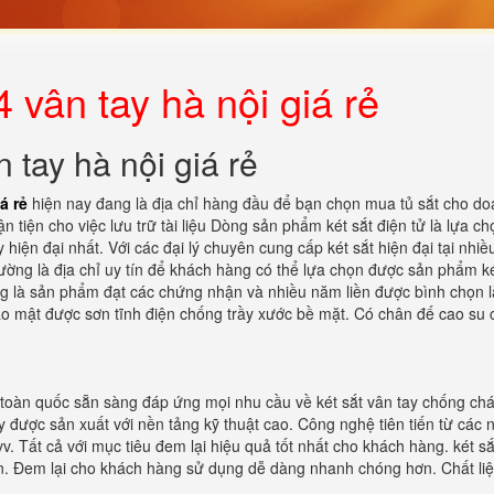
 vân tay hà nội giá rẻ
 tay hà nội giá rẻ
á rẻ
hiện nay đang là địa chỉ hàng đầu để bạn chọn mua tủ sắt cho d
 tiện cho việc lưu trữ tài liệu Dòng sản phẩm két sắt điện tử là lựa ch
hiện đại nhất. Với các đại lý chuyên cung cấp két sắt hiện đại tại nhiều
ường là địa chỉ uy tín để khách hàng có thể lựa chọn được sản phẩm ké
ng là sản phẩm đạt các chứng nhận và nhiều năm liền được bình chọn l
ảo mật được sơn tĩnh điện chống trầy xước bề mặt. Có chân đế cao su 
n toàn quốc sẵn sàng đáp ứng mọi nhu cầu về két sắt vân tay chống chá
 được sản xuất với nền tảng kỹ thuật cao. Công nghệ tiên tiến từ các 
v. Tất cả với mục tiêu đem lại hiệu quả tốt nhất cho khách hàng. két s
ện. Đem lại cho khách hàng sử dụng dễ dàng nhanh chóng hơn. Chất li