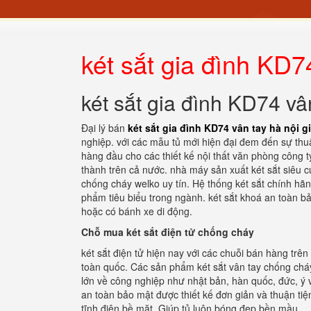
két sắt gia đình KD74
két sắt gia đình KD74 vân
Đại lý bán
két sắt gia đình KD74 vân tay hà nội gi
nghiệp. với các mẫu tủ mới hiện đại đem đến sự thuận
hàng đầu cho các thiết kế nội thất văn phòng công ty 
thành trên cả nước. nhà máy sản xuất két sắt siêu c
chống cháy welko uy tín. Hệ thống két sắt chính hã
phẩm tiêu biểu trong ngành. két sắt khoá an toàn b
hoặc có bánh xe di động.
Chỗ mua két sắt điện tử chống cháy
két sắt điện tử hiện nay với các chuỗi bán hàng trê
toàn quốc. Các sản phẩm két sắt vân tay chống cháy
lớn về công nghiệp như nhật bản, hàn quốc, đức, ý v
an toàn bảo mật được thiết kế đơn giản và thuận ti
tĩnh điện bề mặt. Giúp tủ luôn bóng đẹp bền mầu.