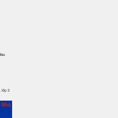
dau
lớp 2