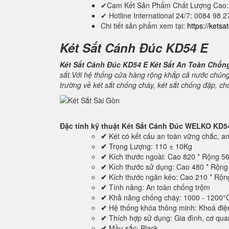
✔Cam Kết Sản Phẩm Chất Lượng Cao:
✔ Hotline International 24/7: 0084 98 
Chi tiết sản phẩm xem tại:
https://kets
Két Sắt Cánh Đúc KD54 E
Két Sắt Cánh Đúc KD54 E Két Sắt An Toàn Chốn
sắt.Với hệ thống cửa hàng rộng khắp cả nước chúng
trường về két sắt chống cháy, két sắt chống đập, c
Đặc tính kỹ thuật
Két Sắt Cánh Đúc WELKO KD5
✔
Két có kết cấu an toàn vững chắc, an 
✔
Trọng Lượng: 110 ± 10Kg
✔
Kích thước ngoài: Cao 820 * Rộng 5
✔
Kích thước sử dụng: Cao 480 * Rộn
✔
Kích thước ngăn kéo: Cao 210 * Rộ
✔
Tính năng: An toàn chống trộm
✔
Khả năng chống cháy: 1000 - 1200°
✔
Hệ thống khóa thông minh: Khoá điệ
✔
Thích hợp sử dụng: Gia đình, cơ quan,
✔
Mầu sắc: Black