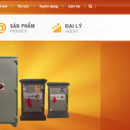
 két
Tin tức
Tuyển dụng
Liên hệ