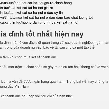
vn/tin-tuc/ban-ket-sat-ha-noi-gia-re-chinh-hang
in-tuc/sua-ket-sat-tai-ha-noi-gia-re
tin-tuc/ban-ket-sat-cu-ha-noi-o-dau-uy-tin
.vn/tin-tuc/mua-ket-sat-ha-noi-o-dau-dam-bao-chat-luong-tot
aocap.vn/tin-tuc/huong-dan-chon-mua-ket-sat-ha-noi
a đình tốt nhất hiện nay
n gia đình mà nó còn đặc biệt quan trọng với các doanh nghiệp, ngân hà
quan trọng của doanh nghiệp, bảo vệ tài sản cho cả một tập thể.
uan tâm khi chọn mua két sắt cánh đúc.
 két, mất trộm… chắc chắn sẽ gây ra nhiều tổn hại, không chỉ về vật 
oàn luôn là vấn đề được ngân hàng quan tâm. Trong bài viết này chúng ta
 hàng đầu Việt Nam
 két cánh đúc phù hợp với tiêu chí của bạn nhé.