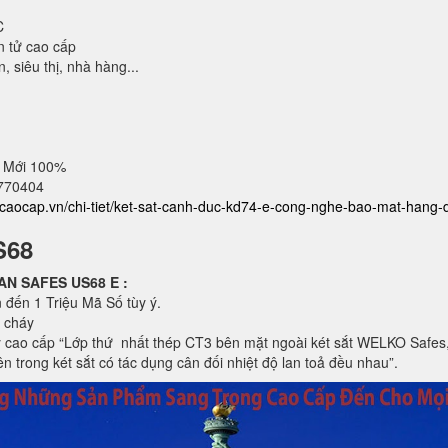
C
n tử cao cấp
 siêu thị, nhà hàng...
 Mới 100%
2770404
atcaocap.vn/chi-tiet/ket-sat-canh-duc-kd74-e-cong-nghe-bao-mat-hang-
S68
ICAN SAFES US68 E
:
 đến 1 Triệu Mã Số tùy ý.
 cháy
 cao cấp “Lớp thứ nhất thép CT3 bên mặt ngoài két sắt WELKO Safes, 
 3 bên trong két sắt có tác dụng cân đối nhiệt độ lan toả đều nhau”.