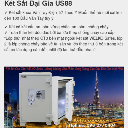
Két Sắt Đại Gia US88
✔ Két sắt khóa Vân Tay Điện Tử Theo Ý Muốn thế hệ mới cài lên
đến 100 Dấu Vân Tay tùy ý.
✔ Két có kết cấu an toàn vững chắc, an toàn, chống cháy
✔ Toàn thân két đúc đặc bởi ba lớp thép chống cháy cao cấp
“Lớp thứ nhất thép CT3 bên mặt ngoài két sắt WELKO Safes, lớp
2 là lớp chống cháy bảo vệ tài sản và lớp thép thứ 3 bên trong két
sắt có tác dụng cân đối nhiệt độ lan toả đều nhau”.