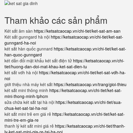
Tham khảo các sản phẩm
Két sắt âm sàn
https://ketsatcaocap.vn/chi-tiet/ket-sat-am-san
Két sắt gunngard hà nội
https://ketsatcaocap.vn/chi-tiet/ket-sat-
gunngard-ha-noi
két sắt hàn quốc gunnard
https://ketsatcaocap.vn/chi-tiet/ket-sat-
han-quoc-gunngard
két dẫn đổi mật khẩu két sắt điện tử
https://ketsatcaocap.vn/chi-
tiet/huong-dan-doi-mat-khau-ket-sat-dien-tu
két sắt vdh hà nội
https://ketsatcaocap.vn/chi-tiet/ket-sat-vdh-ha-
noi
giới thiệu nhà máy két sắt
https://ketsatcaocap.vn/trang/gioi-thieu
két sắt mini thông minh
https://ketsatcaocap.vn/chi-tiet/ket-sat-
mini-thong-minh-tphcm
sửa chữa két sắt tại hà nội
https://ketsatcaocap.vn/chi-tiet/sua-
chua-ket-sat-tai-ha-noi
két sắt mini trẻ em giá rẻ
https://ketsatcaocap.vn/chi-tiet/ket-sat-
mini-tre-em-gia-re
thanh lý két sắt mini giá rẻ
https://ketsatcaocap.vn/chi-tiet/thanh-
ly-ket-sat-mini-gia-re-tai-ha-noi