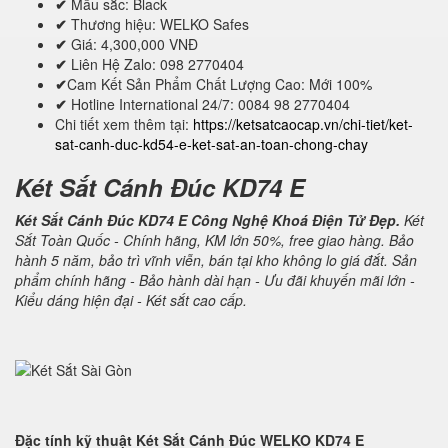
✔
Mầu sắc: Black
✔
Thương hiệu: WELKO Safes
✔
Giá: 4,300,000 VNĐ
✔
Liên Hệ Zalo: 098 2770404
✔
Cam Kết Sản Phẩm Chất Lượng Cao: Mới 100%
✔
Hotline International 24/7: 0084 98 2770404
Chi tiết xem thêm tại:
https://ketsatcaocap.vn/chi-tiet/ket-
sat-canh-duc-kd54-e-ket-sat-an-toan-chong-chay
Két Sắt Cánh Đúc KD74 E
Két Sắt Cánh Đúc KD74 E Công Nghệ Khoá Điện Tử Đẹp.
Két
Sắt Toàn Quốc - Chính hãng, KM lớn 50%, free giao hàng. Bảo
hành 5 năm, bảo trì vĩnh viễn, bán tại kho không lo giá đắt. Sản
phẩm chính hãng - Bảo hành dài hạn - Ưu đãi khuyến mãi lớn -
Kiểu dáng hiện đại - Két sắt cao cấp.
Đặc tính kỹ thuật
Két Sắt Cánh Đúc WELKO KD74 E