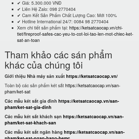
✔ Giá: 5.300.000 VNĐ
✔ Liên Hệ Zalo: 098 2770404
✔ Cam Kết Sản Phẩm Chất Lượng Cao: Mới 100%
✔ Hotline International 24/7: 0084 98 2770404
Xem chi tiết sản phẩm tại:
https://ketsatcaocap.vn/chi-
tiet/fireproof-safes-cac-yeu-to-cot-loi-tao-len-mot-chiec-ket-
sat-an-toan
Tham khảo các sán phẩm
khác của chúng tôi
Giới thiệu Nhà máy sản xuất
https://ketsatcaocap.vn/
Toàn bộ các sản phẩm két sắt
https://ketsatcaocap.vn/san-
pham/ket-sat
Các mẫu két sắt gia đình
https://ketsatcaocap.vn/san-
pham/ket-sat-gia-dinh
Các mẫu két sắt khách sạn
https://ketsatcaocap.vn/san-
pham/ket-sat-khach-san
Các mẫu két sắt ngân hàng
https://ketsatcaocap.vn/san-
pham/ket-sat-ngan-hang-bemc