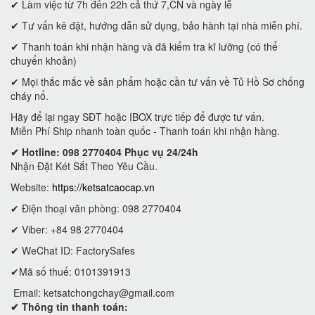
✔ Làm việc từ 7h đến 22h cả thứ 7,CN và ngày lễ
✔ Tư vấn kê đặt, hướng dẫn sử dụng, bảo hành tại nhà miễn phí.
✔ Thanh toán khi nhận hàng và đã kiểm tra kĩ lưỡng (có thể
chuyển khoản)
✔ Mọi thắc mắc về sản phẩm hoặc cần tư vấn về Tủ Hồ Sơ chống
cháy nổ.
Hãy để lại ngay SĐT hoặc IBOX trực tiếp để được tư vấn.
Miễn Phí Ship nhanh toàn quốc - Thanh toán khi nhận hàng.
✔ Hotline: 098 2770404 Phục vụ 24/24h
Nhận Đặt Két Sắt Theo Yêu Cầu.
Website:
https://ketsatcaocap.vn
✔ Điện thoại văn phòng: 098 2770404
✔ Viber: +84 98 2770404
✔ WeChat ID: FactorySafes
✔Mã số thuế: 0101391913
Email:
ketsatchongchay@gmail.com
✔ Thông tin thanh toán: