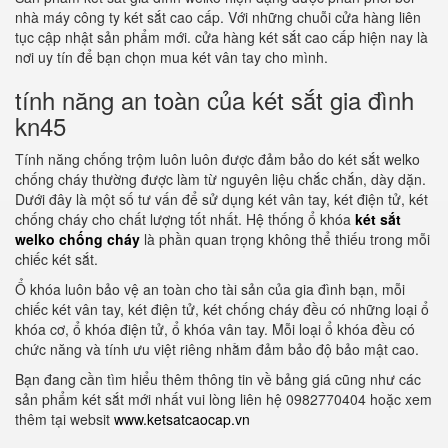
nhà máy công ty két sắt cao cấp. Với những chuỗi cửa hàng liên
tục cập nhật sản phẩm mới. cửa hàng két sắt cao cấp hiện nay là
nơi uy tín để bạn chọn mua két vân tay cho mình.
tính năng an toàn của két sắt gia đình
kn45
Tính năng chống trộm luôn luôn được đảm bảo do két sắt welko
chống cháy thường được làm từ nguyên liệu chắc chắn, dày dặn.
Dưới đây là một số tư vấn để sử dụng két vân tay, két điện tử, két
chống cháy cho chất lượng tốt nhất. Hệ thống ổ khóa
két sắt
welko chống cháy
là phần quan trọng không thể thiếu trong mỗi
chiếc két sắt.
Ổ khóa luôn bảo vệ an toàn cho tài sản của gia đình bạn, mỗi
chiếc két vân tay, két điện tử, két chống cháy đều có những loại ổ
khóa cơ, ổ khóa điện tử, ổ khóa vân tay. Mỗi loại ổ khóa đều có
chức năng và tính ưu việt riêng nhằm đảm bảo độ bảo mật cao.
Bạn đang cần tìm hiểu thêm thông tin về bảng giá cũng như các
sản phẩm két sắt mới nhất vui lòng liên hệ 0982770404 hoặc xem
thêm tại websit
www.ketsatcaocap.vn