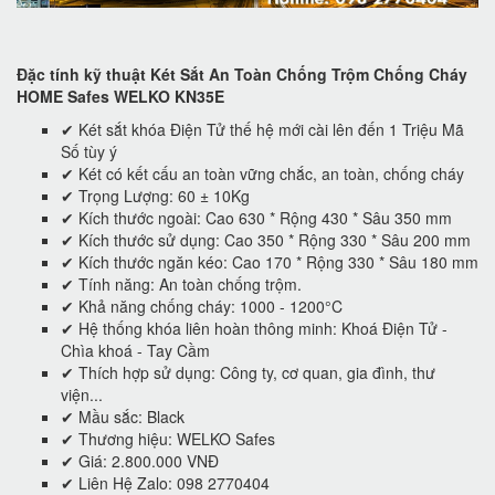
Đặc tính kỹ thuật Két Sắt An Toàn Chống Trộm Chống Cháy
HOME Safes WELKO KN35E
✔ Két sắt khóa Điện Tử thế hệ mới cài lên đến 1 Triệu Mã
Số tùy ý
✔ Két có kết cấu an toàn vững chắc, an toàn, chống cháy
✔ Trọng Lượng: 60 ± 10Kg
✔ Kích thước ngoài: Cao 630 * Rộng 430 * Sâu 350 mm
✔ Kích thước sử dụng: Cao 350 * Rộng 330 * Sâu 200 mm
✔ Kích thước ngăn kéo: Cao 170 * Rộng 330 * Sâu 180 mm
✔ Tính năng: An toàn chống trộm.
✔ Khả năng chống cháy: 1000 - 1200°C
✔ Hệ thống khóa liên hoàn thông minh: Khoá Điện Tử -
Chìa khoá - Tay Cầm
✔ Thích hợp sử dụng: Công ty, cơ quan, gia đình, thư
viện...
✔ Mầu sắc: Black
✔ Thương hiệu: WELKO Safes
✔ Giá: 2.800.000 VNĐ
✔ Liên Hệ Zalo: 098 2770404