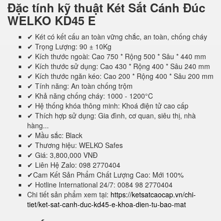
Đặc tính kỹ thuật
Két Sắt Cánh Đúc
WELKO KD45 E
✔ Két có kết cấu an toàn vững chắc, an toàn, chống cháy
✔ Trọng Lượng: 90 ± 10Kg
✔ Kích thước ngoài: Cao 750 * Rộng 500 * Sâu * 440 mm
✔ Kích thước sử dụng: Cao 430 * Rộng 400 * Sâu 240 mm
✔ Kích thước ngăn kéo: Cao 200 * Rộng 400 * Sâu 200 mm
✔ Tính năng: An toàn chống trộm
✔ Khả năng chống cháy: 1000 - 1200°C
✔ Hệ thống khóa thông minh: Khoá điện tử cao cấp
✔ Thích hợp sử dụng: Gia đình, cơ quan, siêu thị, nhà
hàng...
✔ Mầu sắc: Black
✔ Thương hiệu: WELKO Safes
✔ Giá: 3,800,000 VNĐ
✔ Liên Hệ Zalo: 098 2770404
✔Cam Kết Sản Phẩm Chất Lượng Cao: Mới 100%
✔ Hotline International 24/7: 0084 98 2770404
Chi tiết sản phẩm xem tại:
https://ketsatcaocap.vn/chi-
tiet/ket-sat-canh-duc-kd45-e-khoa-dien-tu-bao-mat