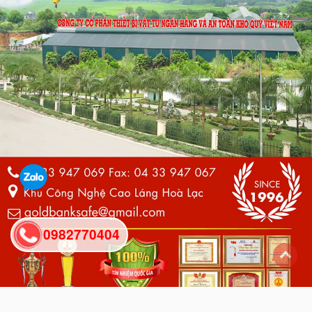
0982770404
back
to