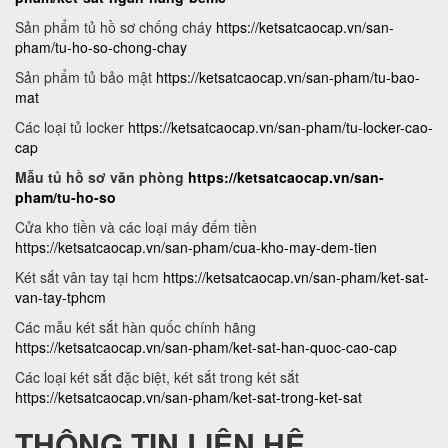
Sản phẩm tủ hồ sơ chống cháy
https://ketsatcaocap.vn/san-
pham/tu-ho-so-chong-chay
Sản phẩm tủ bảo mật
https://ketsatcaocap.vn/san-pham/tu-bao-
mat
Các loại tủ locker
https://ketsatcaocap.vn/san-pham/tu-locker-cao-
cap
Mẫu tủ hồ sơ văn phòng
https://ketsatcaocap.vn/san-
pham/tu-ho-so
Cửa kho tiền và các loại máy đếm tiền
https://ketsatcaocap.vn/san-pham/cua-kho-may-dem-tien
Két sắt vân tay tại hcm
https://ketsatcaocap.vn/san-pham/ket-sat-
van-tay-tphcm
Các mẫu két sắt hàn quốc chính hãng
https://ketsatcaocap.vn/san-pham/ket-sat-han-quoc-cao-cap
Các loại két sắt đặc biệt, két sắt trong két sắt
https://ketsatcaocap.vn/san-pham/ket-sat-trong-ket-sat
THÔNG TIN LIÊN HỆ