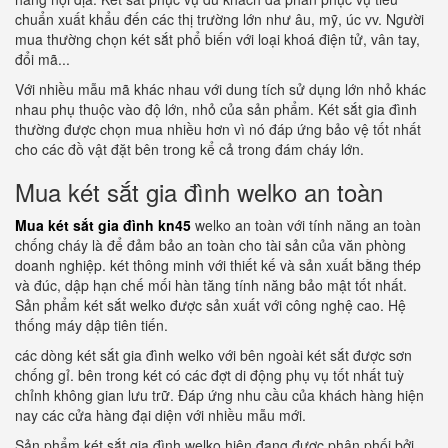
chuẩn xuất khẩu đến các thị trường lớn như âu, mỹ, úc vv. Người
mua thường chọn két sắt phổ biến với loại khoá điện tử, vân tay,
đổi mã...
Với nhiều mẫu mã khác nhau với dung tích sử dụng lớn nhỏ khác
nhau phụ thuộc vào độ lớn, nhỏ của sản phẩm. Két sắt gia đình
thường được chọn mua nhiều hơn vì nó đáp ứng bảo vệ tốt nhất
cho các đồ vật đặt bên trong kể cả trong đám cháy lớn.
Mua két sắt gia đình welko an toàn
Mua két sắt gia đình kn45
welko an toàn với tính năng an toàn
chống cháy là để đảm bảo an toàn cho tài sản của văn phòng
doanh nghiệp. két thông minh với thiết kế và sản xuất bằng thép
và đúc, dập hạn chế mối hàn tăng tính năng bảo mật tốt nhất.
Sản phẩm két sắt welko được sản xuất với công nghệ cao. Hệ
thống máy dập tiên tiến.
các dòng két sắt gia đình welko với bên ngoài két sắt được sơn
chống gỉ. bên trong két có các đợt di động phụ vụ tốt nhất tuỳ
chỉnh không gian lưu trữ. Đáp ứng nhu cầu của khách hàng hiện
nay các cửa hàng đại diện với nhiều mẫu mới.
Sản phẩm két sắt gia đình welko hiện đạng được phân phối bởi