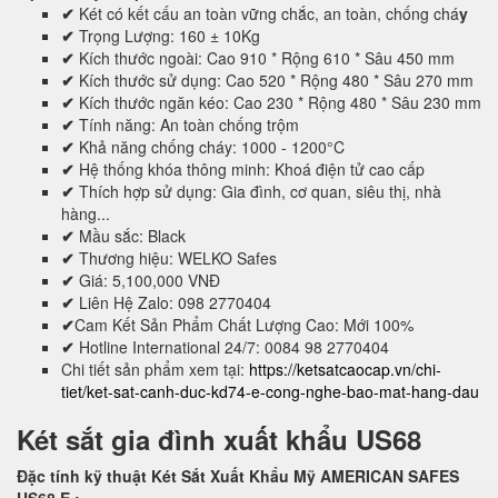
✔
Két có kết cấu an toàn vững chắc, an toàn, chống chá
y
✔
Trọng Lượng: 160 ± 10Kg
✔
Kích thước ngoài: Cao 910 * Rộng 610 * Sâu 450 mm
✔
Kích thước sử dụng: Cao 520 * Rộng 480 * Sâu 270 mm
✔
Kích thước ngăn kéo: Cao 230 * Rộng 480 * Sâu 230 mm
✔
Tính năng: An toàn chống trộm
✔
Khả năng chống cháy: 1000 - 1200°C
✔
Hệ thống khóa thông minh: Khoá điện tử cao cấp
✔
Thích hợp sử dụng: Gia đình, cơ quan, siêu thị, nhà
hàng...
✔
Mầu sắc: Black
✔
Thương hiệu: WELKO Safes
✔
Giá: 5,100,000 VNĐ
✔
Liên Hệ Zalo: 098 2770404
✔
Cam Kết Sản Phẩm Chất Lượng Cao: Mới 100%
✔
Hotline International 24/7: 0084 98 2770404
Chi tiết sản phẩm xem tại:
https://ketsatcaocap.vn/chi-
tiet/ket-sat-canh-duc-kd74-e-cong-nghe-bao-mat-hang-dau
Két sắt gia đình xuất khẩu US68
Đặc tính kỹ thuật Két Sắt Xuất Khẩu Mỹ AMERICAN SAFES