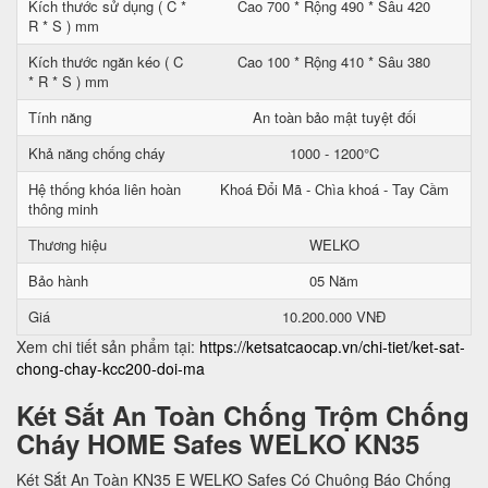
Kích thước sử dụng ( C *
Cao 700 * Rộng 490 * Sâu 420
R * S ) mm
Kích thước ngăn kéo ( C
Cao 100 * Rộng 410 * Sâu 380
* R * S ) mm
Tính năng
An toàn bảo mật tuyệt đối
Khả năng chống cháy
1000 - 1200°C
Hệ thống khóa liên hoàn
Khoá Đổi Mã - Chìa khoá - Tay Cầm
thông minh
Thương hiệu
WELKO
Bảo hành
05 Năm
Giá
10.200.000 VNĐ
Xem chi tiết sản phẩm tại:
https://ketsatcaocap.vn/chi-tiet/ket-sat-
chong-chay-kcc200-doi-ma
Két Sắt An Toàn Chống Trộm Chống
Cháy HOME Safes WELKO KN35
Két Sắt An Toàn KN35 E WELKO Safes Có Chuông Báo Chống