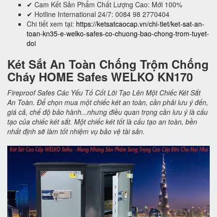
✔ Cam Kết Sản Phẩm Chất Lượng Cao: Mới 100%
✔ Hotline International 24/7: 0084 98 2770404
Chi tiết xem tại:
https://ketsatcaocap.vn/chi-tiet/ket-sat-an-
toan-kn35-e-welko-safes-co-chuong-bao-chong-trom-tuyet-
doi
Két Sắt An Toàn Chống Trộm Chống
Cháy HOME Safes WELKO KN170
Fireproof Safes Các Yếu Tố Cốt Lõi Tạo Lên Một Chiếc Két Sắt
An Toàn. Để chọn mua một chiếc két an toàn, cần phải lưu ý đến,
giá cả, chế độ bảo hành...nhưng điều quan trọng cần lưu ý là cấu
tạo của chiếc két sắt. Một chiếc két tốt là cấu tạo an toàn, bền
nhất định sẽ làm tốt nhiệm vụ bảo vệ tài sản.