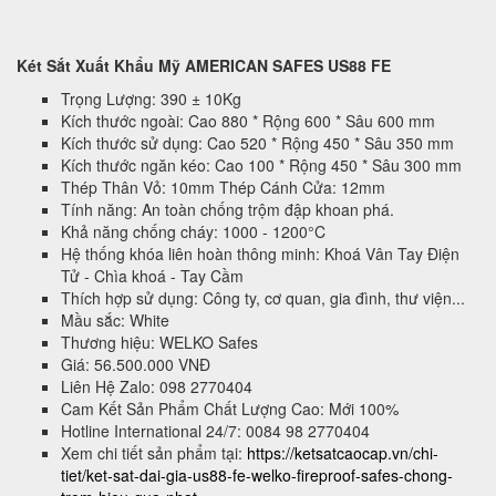
Két Sắt Xuất Khẩu Mỹ AMERICAN SAFES US88 FE
Trọng Lượng: 390 ± 10Kg
Kích thước ngoài: Cao 880 * Rộng 600 * Sâu 600 mm
Kích thước sử dụng: Cao 520 * Rộng 450 * Sâu 350 mm
Kích thước ngăn kéo: Cao 100 * Rộng 450 * Sâu 300 mm
Thép Thân Vỏ: 10mm Thép Cánh Cửa: 12mm
Tính năng: An toàn chống trộm đập khoan phá.
Khả năng chống cháy: 1000 - 1200°C
Hệ thống khóa liên hoàn thông minh: Khoá Vân Tay Điện
Tử - Chìa khoá - Tay Cầm
Thích hợp sử dụng: Công ty, cơ quan, gia đình, thư viện...
Mầu sắc: White
Thương hiệu: WELKO Safes
Giá: 56.500.000 VNĐ
Liên Hệ Zalo: 098 2770404
Cam Kết Sản Phẩm Chất Lượng Cao: Mới 100%
Hotline International 24/7: 0084 98 2770404
Xem chi tiết sản phẩm tại:
https://ketsatcaocap.vn/chi-
tiet/ket-sat-dai-gia-us88-fe-welko-fireproof-safes-chong-