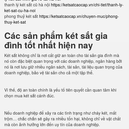
thanh lý két sắt cũ hà nội
https://ketsatcaocap.vn/chi-tiet/thanh-ly-
ket-sat-cu-ha-noi
phong thuỷ két sắt
https://ketsatcaocap.vn/chuyen-muc/phong-
thuy-ket-sat
Các sản phẩm két sắt gia
đình tốt nhất hiện nay
Két sắt không chỉ là nơi cất giữ an toàn cho tài sản gia đình mà
nó còn đặc biệt quan trọng với các doanh nghiệp, ngân hàng bởi
nó là nơi lưu giữ nhiều ngân sách, tài sản, tài liệu quan trọng của
doanh nghiệp, bảo vệ tài sản cho cả một tập thể.
Vì thế, độ an toàn chính là yếu tố tiên quyết cần quan tâm khi
chọn mua két sắt cánh đúc.
Nếu doanh nghiệp để xảy ra các tình trạng như cháy két, mất
trộm… chắc chắn sẽ gây ra nhiều tổn hại, không chỉ về vật chất
mà còn ảnh hưởng lớn đến uy tín của doanh nghiệp.