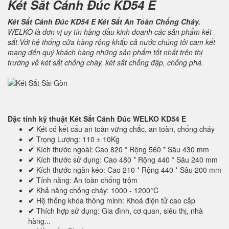
Két Sắt Cánh Đúc KD54 E
Két Sắt Cánh Đúc KD54 E Két Sắt An Toàn Chống Cháy.
WELKO là đơn vị uy tín hàng đầu kinh doanh các sản phẩm két
sắt.Với hệ thống cửa hàng rộng khắp cả nước chúng tôi cam kết
mang đến quý khách hàng những sản phẩm tốt nhất trên thị
trường về két sắt chống cháy, két sắt chống đập, chống phá.
Đặc tính kỹ thuật
Két Sắt Cánh Đúc WELKO KD54 E
✔
Két có kết cấu an toàn vững chắc, an toàn, chống cháy
✔
Trọng Lượng: 110 ± 10Kg
✔
Kích thước ngoài: Cao 820 * Rộng 560 * Sâu 430 mm
✔
Kích thước sử dụng: Cao 480 * Rộng 440 * Sâu 240 mm
✔
Kích thước ngăn kéo: Cao 210 * Rộng 440 * Sâu 200 mm
✔
Tính năng: An toàn chống trộm
✔
Khả năng chống cháy: 1000 - 1200°C
✔
Hệ thống khóa thông minh: Khoá điện tử cao cấp
✔
Thích hợp sử dụng: Gia đình, cơ quan, siêu thị, nhà
hàng...