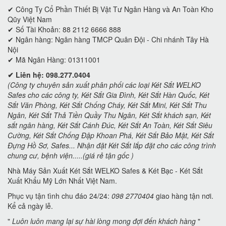
✔
Công Ty Cổ Phần Thiết Bị Vật Tư Ngân Hàng và An Toàn Kho
Qũy Việt Nam
✔ Số Tài Khoản: 88 2112 6666 888
✔ Ngân hàng: Ngân hàng TMCP Quân Đội - Chi nhánh Tây Hà
Nội
✔ Mã Ngân Hàng: 01311001
✔ Liên hệ: 098.277.0404
(Công ty chuyên sản xuất phân phối các loại Két Sắt WELKO
Safes cho các công ty, Két Sắt Gia Đình, Két Sắt Hàn Quốc, Két
Sắt Văn Phòng, Két Sắt Chống Cháy, Két Sắt Mini, Két Sắt Thu
Ngân, Két Sắt Thả Tiền Quầy Thu Ngân, Két Sắt khách sạn, Két
sắt ngân hàng, Két Sắt Cánh Đúc, Két Sắt An Toàn, Két Sắt Siêu
Cường, Két Sắt Chống Đập Khoan Phá, Két Sắt Bảo Mật, Két Sắt
Đựng Hồ Sơ, Safes... Nhận đặt Két Sắt lắp đặt cho các công trình
chung cư, bệnh viện.....(giá rẻ tận gốc )
Nhà Máy Sản Xuất Két Sắt WELKO Safes & Két Bạc - Két Sắt
Xuất Khẩu Mỹ Lớn Nhất Việt Nam.
Phục vụ tận tình chu đáo 24/24:
098 2770404
giao hàng tận nơi.
Kể cả ngày lễ.
"
Luôn luôn mang lại sự hài lòng mong đợi đến khách hàng
"