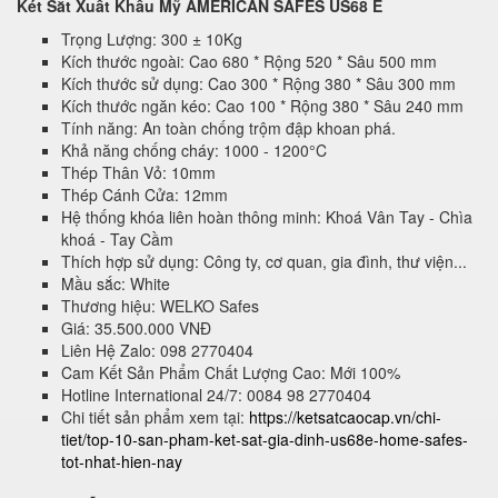
Két Sắt Xuất Khẩu Mỹ AMERICAN SAFES US68 E
Trọng Lượng: 300 ± 10Kg
Kích thước ngoài: Cao 680 * Rộng 520 * Sâu 500 mm
Kích thước sử dụng: Cao 300 * Rộng 380 * Sâu 300 mm
Kích thước ngăn kéo: Cao 100 * Rộng 380 * Sâu 240 mm
Tính năng: An toàn chống trộm đập khoan phá.
Khả năng chống cháy: 1000 - 1200°C
Thép Thân Vỏ: 10mm
Thép Cánh Cửa: 12mm
Hệ thống khóa liên hoàn thông minh: Khoá Vân Tay - Chìa
khoá - Tay Cầm
Thích hợp sử dụng: Công ty, cơ quan, gia đình, thư viện...
Mầu sắc: White
Thương hiệu: WELKO Safes
Giá: 35.500.000 VNĐ
Liên Hệ Zalo: 098 2770404
Cam Kết Sản Phẩm Chất Lượng Cao: Mới 100%
Hotline International 24/7: 0084 98 2770404
Chi tiết sản phẩm xem tại:
https://ketsatcaocap.vn/chi-
tiet/top-10-san-pham-ket-sat-gia-dinh-us68e-home-safes-
tot-nhat-hien-nay