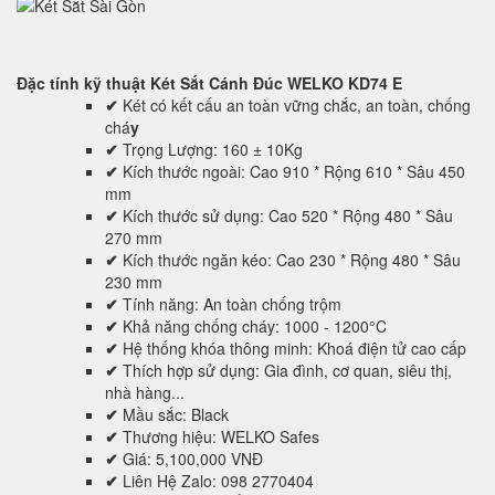
Đặc tính kỹ thuật
Két Sắt Cánh Đúc WELKO KD74 E
✔
Két có kết cấu an toàn vững chắc, an toàn, chống
chá
y
✔
Trọng Lượng: 160 ± 10Kg
✔
Kích thước ngoài: Cao 910 * Rộng 610 * Sâu 450
mm
✔
Kích thước sử dụng: Cao 520 * Rộng 480 * Sâu
270 mm
✔
Kích thước ngăn kéo: Cao 230 * Rộng 480 * Sâu
230 mm
✔
Tính năng: An toàn chống trộm
✔
Khả năng chống cháy: 1000 - 1200°C
✔
Hệ thống khóa thông minh: Khoá điện tử cao cấp
✔
Thích hợp sử dụng: Gia đình, cơ quan, siêu thị,
nhà hàng...
✔
Mầu sắc: Black
✔
Thương hiệu: WELKO Safes
✔
Giá: 5,100,000 VNĐ
✔
Liên Hệ Zalo: 098 2770404