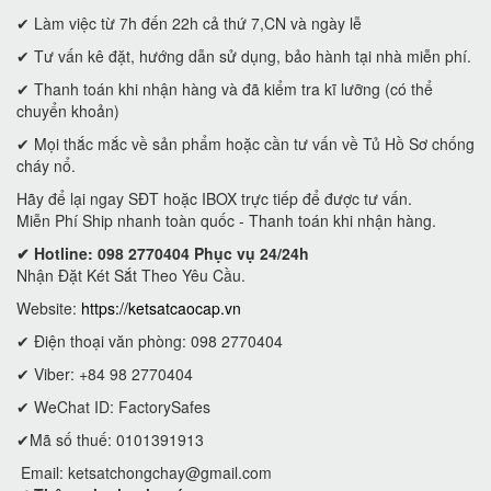
✔ Làm việc từ 7h đến 22h cả thứ 7,CN và ngày lễ
✔ Tư vấn kê đặt, hướng dẫn sử dụng, bảo hành tại nhà miễn phí.
✔ Thanh toán khi nhận hàng và đã kiểm tra kĩ lưỡng (có thể
chuyển khoản)
✔ Mọi thắc mắc về sản phẩm hoặc cần tư vấn về Tủ Hồ Sơ chống
cháy nổ.
Hãy để lại ngay SĐT hoặc IBOX trực tiếp để được tư vấn.
Miễn Phí Ship nhanh toàn quốc - Thanh toán khi nhận hàng.
✔ Hotline: 098 2770404 Phục vụ 24/24h
Nhận Đặt Két Sắt Theo Yêu Cầu.
Website:
https://ketsatcaocap.vn
✔ Điện thoại văn phòng: 098 2770404
✔ Viber: +84 98 2770404
✔ WeChat ID: FactorySafes
✔Mã số thuế: 0101391913
Email:
ketsatchongchay@gmail.com