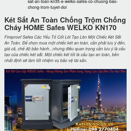
sat-an-toan-kn35-e-welko-safes-co-chuong-bao-
chong-trom-tuyet-doi
Két Sắt An Toàn Chống Trộm Chống
Cháy HOME Safes WELKO KN170
Fireproof Safes Các Yếu Tố Cốt Lõi Tạo Lên Một Chiếc Két Sắt
An Toàn. Để chọn mua một chiếc két an toàn, cần phải lưu ý đến,
giá cả, chế độ bảo hành...nhưng điều quan trọng cần lưu ý là cấu
tạo của chiếc két sắt. Một chiếc két tốt là cấu tạo an toàn, bền
nhất định sẽ làm tốt nhiệm vụ bảo vệ tài sản.