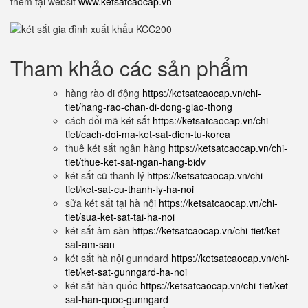
thêm tại websit
www.ketsatcaocap.vn
Tham khảo các sản phẩm
hàng rào di động
https://ketsatcaocap.vn/chi-
tiet/hang-rao-chan-di-dong-giao-thong
cách đổi mã két sắt
https://ketsatcaocap.vn/chi-
tiet/cach-doi-ma-ket-sat-dien-tu-korea
thuê két sắt ngân hàng
https://ketsatcaocap.vn/chi-
tiet/thue-ket-sat-ngan-hang-bidv
két sắt cũ thanh lý
https://ketsatcaocap.vn/chi-
tiet/ket-sat-cu-thanh-ly-ha-noi
sửa két sắt tại hà nội
https://ketsatcaocap.vn/chi-
tiet/sua-ket-sat-tai-ha-noi
két sắt âm sàn
https://ketsatcaocap.vn/chi-tiet/ket-
sat-am-san
két sắt hà nội gunndard
https://ketsatcaocap.vn/chi-
tiet/ket-sat-gunngard-ha-noi
két sắt hàn quốc
https://ketsatcaocap.vn/chi-tiet/ket-
sat-han-quoc-gunngard