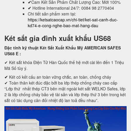
✔
Cam Kết Sản Phẩm Chất Lượng Cao: Mới 100%
✔
Hotline International 24/7: 0084 98 2770404
Chi tiết sản phẩm xem tại:
https://ketsatcaocap.vn/chi-tiet/ket-sat-canh-duc-
kd74-e-cong-nghe-bao-mat-hang-dau
Két sắt gia đình xuất khẩu US68
Đặc tính kỹ thuật Két Sắt Xuất Khẩu Mỹ AMERICAN SAFES
US68 E
:
✔ Két sắt khóa Điện Tử Hàn Quốc thế hệ mới cài lên đến 1 Triệu
Mã Số tùy ý.
✔
Két có kết cấu an toàn vững chắc, an toàn, chống cháy
✔ Toàn thân két đúc đặc bởi ba lớp thép chống cháy cao cấp
“Lớp thứ nhất thép CT3 bên mặt ngoài két sắt WELKO Safes, lớp
2 là lớp chống cháy bảo vệ tài sản và lớp thép thứ 3 bên trong két
sắt có tác dụng cân đối nhiệt độ lan toả đều nhau”.