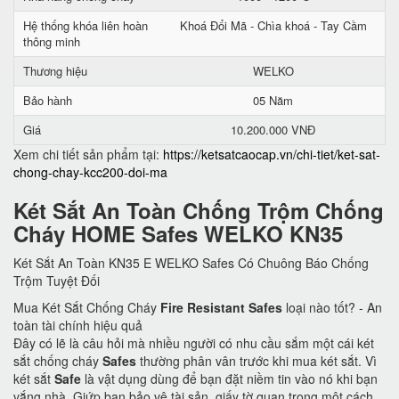
Hệ thống khóa liên hoàn
Khoá Đổi Mã - Chìa khoá - Tay Cầm
thông minh
Thương hiệu
WELKO
Bảo hành
05 Năm
Giá
10.200.000 VNĐ
Xem chi tiết sản phẩm tại:
https://ketsatcaocap.vn/chi-tiet/ket-sat-
chong-chay-kcc200-doi-ma
Két Sắt An Toàn Chống Trộm Chống
Cháy HOME Safes WELKO KN35
Két Sắt An Toàn KN35 E WELKO Safes Có Chuông Báo Chống
Trộm Tuyệt Đối
Mua Két Sắt Chống Cháy
Fire Resistant Safes
loại nào tốt? - An
toàn tài chính hiệu quả
Đây có lẽ là câu hỏi mà nhiều người có nhu cầu sắm một cái két
sắt chống cháy
Safes
thường phân vân trước khi mua két sắt. Vì
két sắt
Safe
là vật dụng dùng để bạn đặt niềm tin vào nó khi bạn
vắng nhà. Giứp bạn bảo vệ tài sản, giấy tờ quan trọng một cách