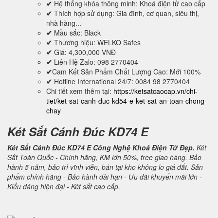
✔
Hệ thống khóa thông minh: Khoá điện tử cao cấp
✔
Thích hợp sử dụng: Gia đình, cơ quan, siêu thị,
nhà hàng...
✔
Mầu sắc: Black
✔
Thương hiệu: WELKO Safes
✔
Giá: 4,300,000 VNĐ
✔
Liên Hệ Zalo: 098 2770404
✔
Cam Kết Sản Phẩm Chất Lượng Cao: Mới 100%
✔
Hotline International 24/7: 0084 98 2770404
Chi tiết xem thêm tại:
https://ketsatcaocap.vn/chi-
tiet/ket-sat-canh-duc-kd54-e-ket-sat-an-toan-chong-
chay
Két Sắt Cánh Đúc KD74 E
Két Sắt Cánh Đúc KD74 E Công Nghệ Khoá Điện Tử Đẹp.
Két
Sắt Toàn Quốc - Chính hãng, KM lớn 50%, free giao hàng. Bảo
hành 5 năm, bảo trì vĩnh viễn, bán tại kho không lo giá đắt. Sản
phẩm chính hãng - Bảo hành dài hạn - Ưu đãi khuyến mãi lớn -
Kiểu dáng hiện đại - Két sắt cao cấp.