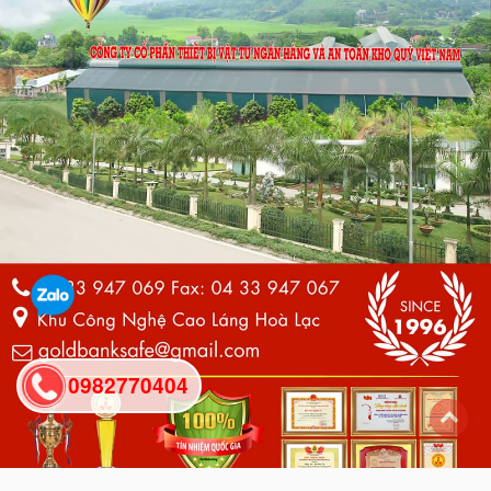
0982770404
back
to