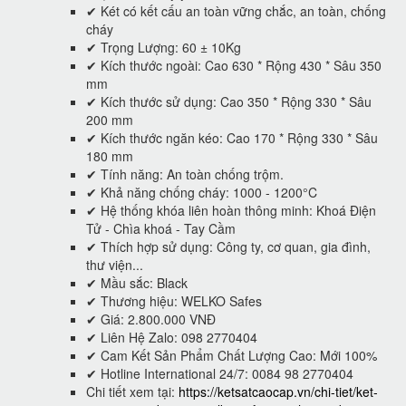
✔ Két có kết cấu an toàn vững chắc, an toàn, chống
cháy
✔ Trọng Lượng: 60 ± 10Kg
✔ Kích thước ngoài: Cao 630 * Rộng 430 * Sâu 350
mm
✔ Kích thước sử dụng: Cao 350 * Rộng 330 * Sâu
200 mm
✔ Kích thước ngăn kéo: Cao 170 * Rộng 330 * Sâu
180 mm
✔ Tính năng: An toàn chống trộm.
✔ Khả năng chống cháy: 1000 - 1200°C
✔ Hệ thống khóa liên hoàn thông minh: Khoá Điện
Tử - Chìa khoá - Tay Cầm
✔ Thích hợp sử dụng: Công ty, cơ quan, gia đình,
thư viện...
✔ Mầu sắc: Black
✔ Thương hiệu: WELKO Safes
✔ Giá: 2.800.000 VNĐ
✔ Liên Hệ Zalo: 098 2770404
✔ Cam Kết Sản Phẩm Chất Lượng Cao: Mới 100%
✔ Hotline International 24/7: 0084 98 2770404
Chi tiết xem tại:
https://ketsatcaocap.vn/chi-tiet/ket-