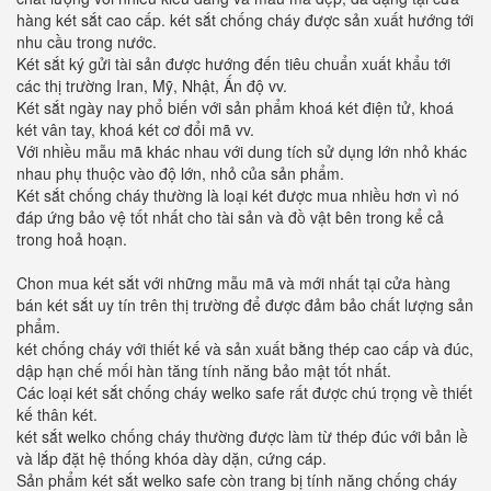
hàng két sắt cao cấp. két sắt chống cháy được sản xuất hướng tới
nhu cầu trong nước.
Két sắt ký gửi tài sản được hướng đến tiêu chuẩn xuất khẩu tới
các thị trường Iran, Mỹ, Nhật, Ấn độ vv.
Két sắt ngày nay phổ biến với sản phẩm khoá két điện tử, khoá
két vân tay, khoá két cơ đổi mã vv.
Với nhiều mẫu mã khác nhau với dung tích sử dụng lớn nhỏ khác
nhau phụ thuộc vào độ lớn, nhỏ của sản phẩm.
Két sắt chống cháy thường là loại két được mua nhiều hơn vì nó
đáp ứng bảo vệ tốt nhất cho tài sản và đồ vật bên trong kể cả
trong hoả hoạn.
Chon mua két sắt với những mẫu mã và mới nhất tại cửa hàng
bán két sắt uy tín trên thị trường để được đảm bảo chất lượng sản
phẩm.
két chống cháy với thiết kế và sản xuất bằng thép cao cấp và đúc,
dập hạn chế mối hàn tăng tính năng bảo mật tốt nhất.
Các loại két sắt chống cháy welko safe rất được chú trọng về thiết
kế thân két.
két sắt welko chống cháy thường được làm từ thép đúc với bản lề
và lắp đặt hệ thống khóa dày dặn, cứng cáp.
Sản phẩm két sắt welko safe còn trang bị tính năng chống cháy