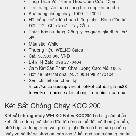
Thép Thân Vỏ: 10mm Thép Cánh Cửa: 12mm
Tính năng: An toàn chống trộm đập khoan phá.
Khả năng chống cháy: 1000 - 1200°C
Hệ thống khóa liên hoàn thông minh: Khoá điện tử
Điện Tử - Chìa khoá - Tay Cầm
Thích hợp sử dụng: Công ty, cơ quan, gia đình, thư
viện...
Mầu sắc: White
Thương hiệu: WELKO Safes
Giá: 56.500.000 VNĐ
Liên Hệ Zalo: 098 2770404
Cam Kết Sản Phẩm Chất Lượng Cao: Mới 100%
Hotline International 24/7: 0084 98 2770404
Xem chi tiết sản phẩm tại:
https://ketsatcaocap.vn/chi-tiet/ket-sat-dai-gia-us88-
fe-welko-fireproof-safes-chong-trom-hieu-qua-nhat
Két Sắt Chống Cháy KCC 200
Két sắt chống cháy WELKO Safes KCC200
là dòng sản phẩm
két sắt sử dụng mã khóa điện tử nên có thể đổi mã theo ý muốn,
phù hợp sử dụng trong văn phòng, gia đình có tính năng chống
cháy và hệ thống khoá an toàn cao là kết quả của sự sáng tạo từ