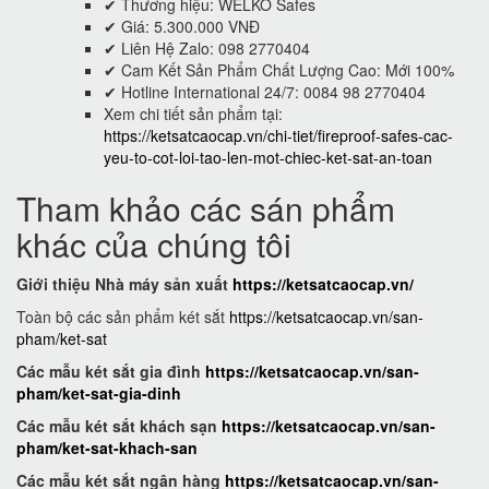
✔ Thương hiệu: WELKO Safes
✔ Giá: 5.300.000 VNĐ
✔ Liên Hệ Zalo: 098 2770404
✔ Cam Kết Sản Phẩm Chất Lượng Cao: Mới 100%
✔ Hotline International 24/7: 0084 98 2770404
Xem chi tiết sản phẩm tại:
https://ketsatcaocap.vn/chi-tiet/fireproof-safes-cac-
yeu-to-cot-loi-tao-len-mot-chiec-ket-sat-an-toan
Tham khảo các sán phẩm
khác của chúng tôi
Giới thiệu Nhà máy sản xuất
https://ketsatcaocap.vn/
Toàn bộ các sản phẩm két sắt
https://ketsatcaocap.vn/san-
pham/ket-sat
Các mẫu két sắt gia đình
https://ketsatcaocap.vn/san-
pham/ket-sat-gia-dinh
Các mẫu két sắt khách sạn
https://ketsatcaocap.vn/san-
pham/ket-sat-khach-san
Các mẫu két sắt ngân hàng
https://ketsatcaocap.vn/san-