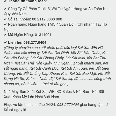
✔ Thông tin thanh toán:
✔
Công Ty Cổ Phần Thiết Bị Vật Tư Ngân Hàng và An Toàn Kho
Qũy Việt Nam
✔ Số Tài Khoản: 88 2112 6666 888
✔ Ngân hàng: Ngân hàng TMCP Quân Đội - Chi nhánh Tây Hà
Nội
✔ Mã Ngân Hàng: 01311001
✔ Liên hệ: 098.277.0404
(Công ty chuyên sản xuất phân phối các loại Két Sắt WELKO
Safes cho các công ty, Két Sắt Gia Đình, Két Sắt Hàn Quốc, Két
Sắt Văn Phòng, Két Sắt Chống Cháy, Két Sắt Mini, Két Sắt Thu
Ngân, Két Sắt Thả Tiền Quầy Thu Ngân, Két Sắt khách sạn, Két
sắt ngân hàng, Két Sắt Cánh Đúc, Két Sắt An Toàn, Két Sắt Siêu
Cường, Két Sắt Chống Đập Khoan Phá, Két Sắt Bảo Mật, Két Sắt
Đựng Hồ Sơ, Safes... Nhận đặt Két Sắt lắp đặt cho các công trình
chung cư, bệnh viện.....(giá rẻ tận gốc )
Nhà Máy Sản Xuất Két Sắt WELKO Safes & Két Bạc - Két Sắt
Xuất Khẩu Mỹ Lớn Nhất Việt Nam.
Phục vụ tận tình chu đáo 24/24:
098 2770404
giao hàng tận nơi.
Kể cả ngày lễ.