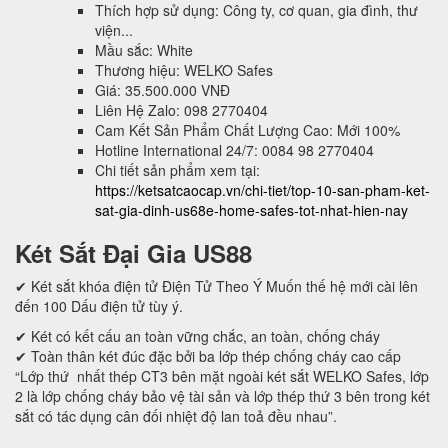
Thích hợp sử dụng: Công ty, cơ quan, gia đình, thư
viện...
Mầu sắc: White
Thương hiệu: WELKO Safes
Giá: 35.500.000 VNĐ
Liên Hệ Zalo: 098 2770404
Cam Kết Sản Phẩm Chất Lượng Cao: Mới 100%
Hotline International 24/7: 0084 98 2770404
Chi tiết sản phẩm xem tại:
https://ketsatcaocap.vn/chi-tiet/top-10-san-pham-ket-
sat-gia-dinh-us68e-home-safes-tot-nhat-hien-nay
Két Sắt Đại Gia US88
✔ Két sắt khóa điện tử Điện Tử Theo Ý Muốn thế hệ mới cài lên
đến 100 Dấu điện tử tùy ý.
✔ Két có kết cấu an toàn vững chắc, an toàn, chống cháy
✔ Toàn thân két đúc đặc bởi ba lớp thép chống cháy cao cấp
“Lớp thứ nhất thép CT3 bên mặt ngoài két sắt WELKO Safes, lớp
2 là lớp chống cháy bảo vệ tài sản và lớp thép thứ 3 bên trong két
sắt có tác dụng cân đối nhiệt độ lan toả đều nhau”.