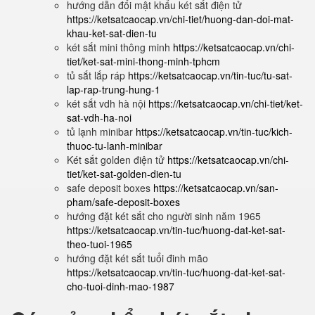
hướng dẫn đổi mật khẩu két sắt điện tử
https://ketsatcaocap.vn/chi-tiet/huong-dan-doi-mat-
khau-ket-sat-dien-tu
két sắt mini thông minh
https://ketsatcaocap.vn/chi-
tiet/ket-sat-mini-thong-minh-tphcm
tủ sắt lắp ráp
https://ketsatcaocap.vn/tin-tuc/tu-sat-
lap-rap-trung-hung-1
két sắt vdh hà nội
https://ketsatcaocap.vn/chi-tiet/ket-
sat-vdh-ha-noi
tủ lạnh minibar
https://ketsatcaocap.vn/tin-tuc/kich-
thuoc-tu-lanh-minibar
Két sắt golden điện tử
https://ketsatcaocap.vn/chi-
tiet/ket-sat-golden-dien-tu
safe deposit boxes
https://ketsatcaocap.vn/san-
pham/safe-deposit-boxes
hướng đặt két sắt cho người sinh năm 1965
https://ketsatcaocap.vn/tin-tuc/huong-dat-ket-sat-
theo-tuoi-1965
hướng đặt két sắt tuổi đinh mão
https://ketsatcaocap.vn/tin-tuc/huong-dat-ket-sat-
cho-tuoi-dinh-mao-1987