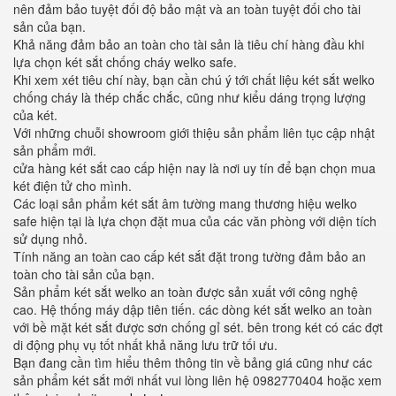
nên đảm bảo tuyệt đối độ bảo mật và an toàn tuyệt đối cho tài
sản của bạn.
Khả năng đảm bảo an toàn cho tài sản là tiêu chí hàng đầu khi
lựa chọn két sắt chống cháy welko safe.
Khi xem xét tiêu chí này, bạn cần chú ý tới chất liệu két sắt welko
chống cháy là thép chắc chắc, cũng như kiểu dáng trọng lượng
của két.
Với những chuỗi showroom giới thiệu sản phẩm liên tục cập nhật
sản phẩm mới.
cửa hàng két sắt cao cấp hiện nay là nơi uy tín để bạn chọn mua
két điện tử cho mình.
Các loại sản phẩm két sắt âm tường mang thương hiệu welko
safe hiện tại là lựa chọn đặt mua của các văn phòng với diện tích
sử dụng nhỏ.
Tính năng an toàn cao cấp két sắt đặt trong tường đảm bảo an
toàn cho tài sản của bạn.
Sản phẩm két sắt welko an toàn được sản xuất với công nghệ
cao. Hệ thống máy dập tiên tiến. các dòng két sắt welko an toàn
với bề mặt két sắt được sơn chống gỉ sét. bên trong két có các đợt
di động phụ vụ tốt nhất khả năng lưu trữ tối ưu.
Bạn đang cần tìm hiểu thêm thông tin về bảng giá cũng như các
sản phẩm két sắt mới nhất vui lòng liên hệ 0982770404 hoặc xem