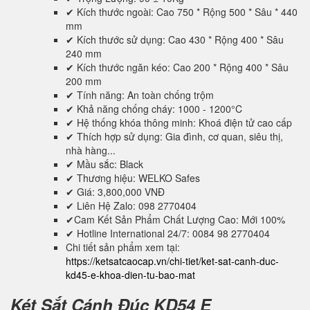
✔ Kích thước ngoài: Cao 750 * Rộng 500 * Sâu * 440
mm
✔ Kích thước sử dụng: Cao 430 * Rộng 400 * Sâu
240 mm
✔ Kích thước ngăn kéo: Cao 200 * Rộng 400 * Sâu
200 mm
✔ Tính năng: An toàn chống trộm
✔ Khả năng chống cháy: 1000 - 1200°C
✔ Hệ thống khóa thông minh: Khoá điện tử cao cấp
✔ Thích hợp sử dụng: Gia đình, cơ quan, siêu thị,
nhà hàng...
✔ Mầu sắc: Black
✔ Thương hiệu: WELKO Safes
✔ Giá: 3,800,000 VNĐ
✔ Liên Hệ Zalo: 098 2770404
✔Cam Kết Sản Phẩm Chất Lượng Cao: Mới 100%
✔ Hotline International 24/7: 0084 98 2770404
Chi tiết sản phẩm xem tại:
https://ketsatcaocap.vn/chi-tiet/ket-sat-canh-duc-
kd45-e-khoa-dien-tu-bao-mat
Két Sắt Cánh Đúc KD54 E