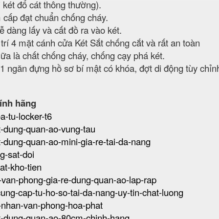
i két đổ cát thông thường).
 cấp đạt chuẩn chống cháy.
 dàng lấy và cất đồ ra vào két.
trí 4 mặt cánh cửa Két Sắt chống cắt và rất an toàn
giữa là chất chống cháy, chống cạy phá két.
01 ngăn đựng hồ sơ bí mật có khóa, đợt di động tùy chỉn
ính hãng
a-tu-locker-t6
sat-dung-quan-ao-vung-tau
sat-dung-quan-ao-mini-gia-re-tai-da-nang
ng-sat-doi
sat-kho-tien
at-van-phong-gia-re-dung-quan-ao-lap-rap
-cung-cap-tu-ho-so-tai-da-nang-uy-tin-chat-luong
ca-nhan-van-phong-hoa-phat
-sat-dung-quan-ao-80cm-chinh-hang