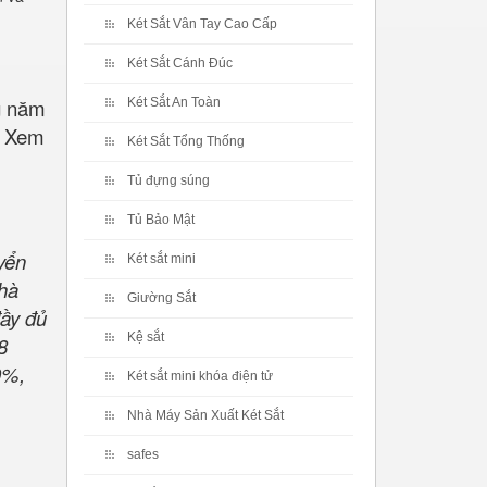
Két Sắt Vân Tay Cao Cấp
Két Sắt Cánh Đúc
ng năm
Két Sắt An Toàn
. Xem
Két Sắt Tổng Thống
Tủ đựng súng
Tủ Bảo Mật
yển
Két sắt mini
Nhà
Giường Sắt
ầy đủ
Kệ sắt
8
0%,
Két sắt mini khóa điện tử
Nhà Máy Sản Xuất Két Sắt
safes