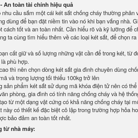
- An toàn tài chính hiệu quả
có nhu cầu sắm một cái két sắt chống cháy thường phân 
dụng dùng để bạn đặt niềm tin vào nó khi bạn vắng nhà. G
t cách tốt và an toàn nhất. Cần hiểu rõ và kỹ lưỡng để 
ng ta cùng tìm hiểu thêm về các loại két sắt, để chọn ra 
bạn cất giữ và số lượng những vật cần để trong két, từ đ
u là phù hợp.
rị cao thì nên chọn dòng két sắt gia đình chuyên dùng ch
mã và trọng lượng tối thiểu 100kg trở lên
 sản phẩm két sắt sử dụng mã khóa điện tử nên có thể 
ăn phòng, gia đình có tính năng chống cháy và hệ thốn
 tạo từ một dạng vật cứng có khả năng chống cháy tại m
t này có thiết kế đặc biệt cô lập trong trường hợp hỏa h
ược bảo đảm an toàn tốt nhất.
g từ nhà máy: