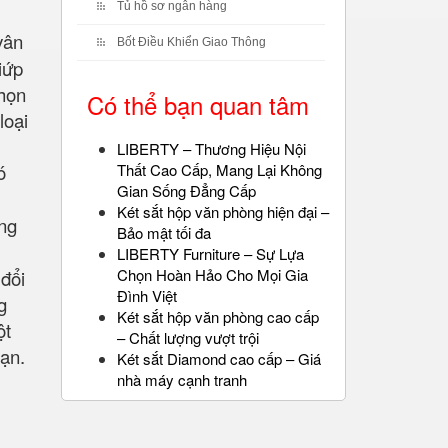
Tủ hồ sơ ngân hàng
vân
Bốt Điều Khiển Giao Thông
iứp
chọn
Có thể bạn quan tâm
loại
LIBERTY – Thương Hiệu Nội
ó
Thất Cao Cấp, Mang Lại Không
Gian Sống Đẳng Cấp
Két sắt hộp văn phòng hiện đại –
ống
Bảo mật tối đa
LIBERTY Furniture – Sự Lựa
Chọn Hoàn Hảo Cho Mọi Gia
đổi
Đình Việt
g
Két sắt hộp văn phòng cao cấp
ột
– Chất lượng vượt trội
oạn.
Két sắt Diamond cao cấp – Giá
nhà máy cạnh tranh