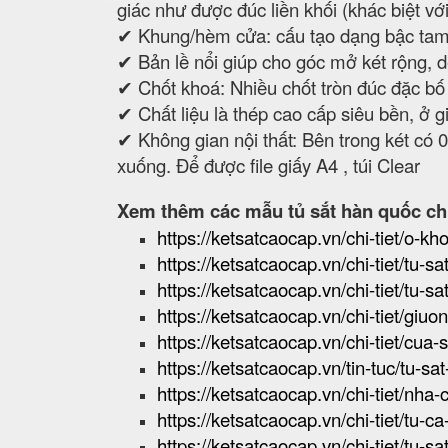
giác như được đúc liền khối (khác biệt vớ
✔ Khung/hèm cửa: cấu tạo dạng bậc tam
✔ Bản lề nổi giúp cho góc mở két rộng, dễ
✔ Chốt khoá: Nhiều chốt tròn đúc đặc bố 
✔ Chất liệu là thép cao cấp siêu bền, ở 
✔ Không gian nội thất: Bên trong két có 
xuống. Để được file giấy A4 , túi Clear
Xem thêm các mẫu tủ sắt hàn quốc ch
https://ketsatcaocap.vn/chi-tiet/o-kho
https://ketsatcaocap.vn/chi-tiet/tu-
https://ketsatcaocap.vn/chi-tiet/tu-
https://ketsatcaocap.vn/chi-tiet/giuo
https://ketsatcaocap.vn/chi-tiet/cua-
https://ketsatcaocap.vn/tin-tuc/tu-s
https://ketsatcaocap.vn/chi-tiet/nha
https://ketsatcaocap.vn/chi-tiet/tu-
https://ketsatcaocap.vn/chi-tiet/tu