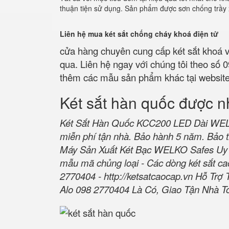
thuận tiện sử dụng. Sản phẩm được sơn chống trầy x
Liên hệ mua két sắt chống cháy khoá điện tử
cửa hàng chuyên cung cấp két sắt khoá v
qua. Liên hệ ngay với chúng tôi theo số
thêm các mẫu sản phẩm khác tại websit
Két sắt hàn quốc được n
Két Sắt Hàn Quốc KCC200 LED Dài WELKO
miễn phí tận nhà. Bảo hành 5 năm. Bảo t
Máy Sản Xuất Két Bạc WELKO Safes Uy 
mẫu mã chủng loại - Các dòng két sắt cao
2770404 -
http://ketsatcaocap.vn
Hỗ Trợ 
Alo 098 2770404 Là Có, Giao Tận Nhà T