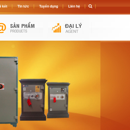
 két
Tin tức
Tuyển dụng
Liên hệ