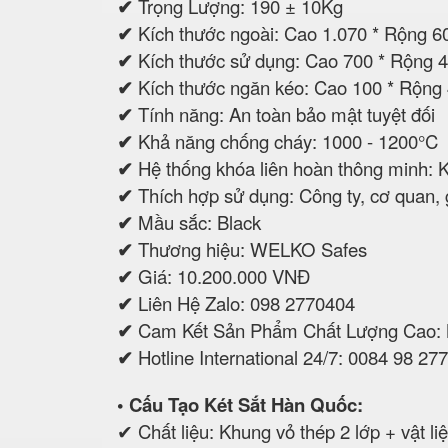
✔
Trọng Lượng: 190 ± 10Kg
✔
Kích thước ngoài: Cao 1.070 * Rộng 
✔
Kích thước sử dụng: Cao 700 * Rộng
✔
Kích thước ngăn kéo: Cao 100 * Rộng
✔
Tính năng: An toàn bảo mật tuyệt đối
✔
Khả năng chống cháy: 1000 - 1200°C
✔
Hệ thống khóa liên hoàn thông minh: 
✔
Thích hợp sử dụng: Công ty, cơ quan, gi
✔
Mầu sắc: Black
✔
Thương hiệu: WELKO Safes
✔
Giá: 10.200.000 VNĐ
✔
Liên Hệ Zalo: 098 2770404
✔
Cam Kết Sản Phẩm Chất Lượng Cao:
✔
Hotline International 24/7: 0084 98 27
• Cấu Tạo Két Sắt Hàn Quốc:
✔ Chất liệu: Khung vỏ thép 2 lớp + vật 