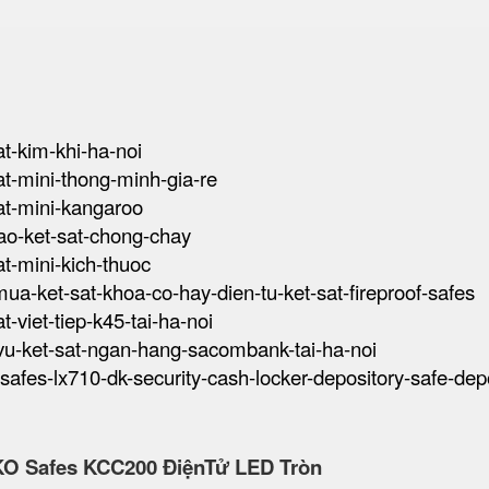
at-kim-khi-ha-noi
sat-mini-thong-minh-gia-re
sat-mini-kangaroo
-tao-ket-sat-chong-chay
sat-mini-kich-thuoc
-mua-ket-sat-khoa-co-hay-dien-tu-ket-sat-fireproof-safes
at-viet-tiep-k45-tai-ha-noi
h-vu-ket-sat-ngan-hang-sacombank-tai-ha-noi
k-safes-lx710-dk-security-cash-locker-depository-safe-dep
KO Safes KCC200 ĐiệnTử LED Tròn