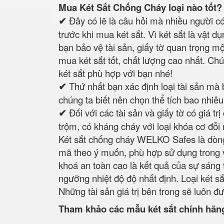
Mua Két Sắt Chống Cháy loại nào tốt? 
✔
Đây có lẽ là câu hỏi mà nhiều người 
trước khi mua két sắt. Vì két sắt là vật 
bạn bảo vệ tài sản, giấy tờ quan trọng mộ
mua két sắt tốt, chất lượng cao nhất. Chú
két sắt phù hợp với bạn nhé!
✔
Thứ nhất bạn xác định loại tài sản mà 
chúng ta biết nên chọn thể tích bao nhiê
✔
Đối với các tài sản và giấy tờ có giá t
trộm, có kháng cháy với loại khóa cơ đỗi 
Két sắt chống cháy WELKO Safes là dòng
mã theo ý muốn, phù hợp sử dụng trong v
khoá an toàn cao là kết quả của sự sáng
ngưỡng nhiệt độ độ nhất định. Loại két sắ
Những tài sản giá trị bên trong sẽ luôn đ
Tham khảo các mẫu két sắt chính hãn