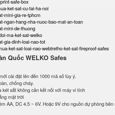
rprint-safe-box
mua-ket-sat-cu-tai-ha-noi
sat-mini-gia-re-tphcm
t-sat-ngan-hang-nha-nuoc-bao-mat-an-toan
sat-mini-de-thuong
-doi-ma-ket-sat-welko
at-gia-dinh-loai-nao-tot
mua-ket-sat-loai-nao-webtretho-ket-sat-fireproof-safes
t Hàn Quốc WELKO Safes
mới cài đặt lên đến 1000 mã số tùy ý.
àn, chống cháy.
 két sắt không cần kết nối với máy vi tính
ắng mặt trời
kiềm AA, DC 4.5 ~ 6V. Hoặc 9V cho nguồn dự phòng bên 