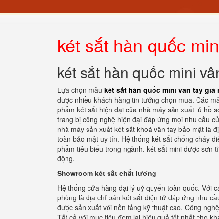
két sắt hàn quốc mini
két sắt hàn quốc mini vân
Lựa chọn mẫu
két sắt hàn quốc mini vân tay giá 
được nhiều khách hàng tin tưởng chọn mua. Các mẫu
phẩm két sắt hiện đại của nhà máy sản xuất tủ hồ sơ
trang bị công nghệ hiện đại đáp ứng mọi nhu cầu của
nhà máy sản xuất két sắt khoá vân tay bảo mật là đ
toàn bảo mật uy tín. Hệ thống két sắt chống cháy đ
phẩm tiêu biểu trong ngành. két sắt mini được sơn 
động.
Showroom két sắt chất lương
Hệ thống cửa hàng đại lý uỷ quyển toàn quốc. Với cá
phòng là địa chỉ bán két sắt điện tử đáp ứng nhu 
được sản xuất với nền tảng kỹ thuật cao. Công nghệ 
Tất cả với mục tiêu đem lại hiệu quả tốt nhất cho khá