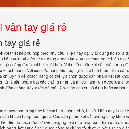
 vân tay giá rẻ
 tay giá rẻ
rẻ
với thiết kế phù hợp theo nhu cầu. Hiện nay đại lý tủ đựng hồ sơ là đị
 két sắt khoá điện tử đa dạng được sản xuất với công nghệ hiện đại.
 ngày càng được cải thiện tốt hơn. Với nhiều mẫu két sắt chất lương đ
 khách hàng. Với các cửa hàng hiện đại tại nhiều tỉnh thành trên cả n
ịa chỉ uy tín để khách hàng có thể lựa chọn được sản phẩm két sắt kho
iện tử là sản phẩm đạt các chứng nhận và nhiều năm liền được lựa chọ
tĩnh điện chống trầy xước bề mặt. Có chân cao su cố định hoặc có bánh
c showroom trưng bày tại các tỉnh, thành phố, thị xã. HIện nay tủ sắt 
cầu của khách hàng toàn quốc. Các sản phẩm két sắt chống cháy khoá v
tiên tiến từ các nước lớn về công nghiệp như nhật bản, hàn quốc, đức,
ch hàng. két sắt điện tử được công ty chúng tôi thiết kế với sự tinh giả