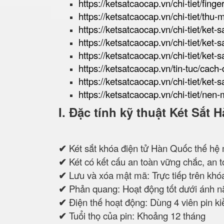
https://ketsatcaocap.vn/chi-tiet/finge
https://ketsatcaocap.vn/chi-tiet/thu-
https://ketsatcaocap.vn/chi-tiet/ket-
https://ketsatcaocap.vn/chi-tiet/ke
https://ketsatcaocap.vn/chi-tiet/ket-
https://ketsatcaocap.vn/tin-tuc/cach
https://ketsatcaocap.vn/chi-tiet/ket-s
https://ketsatcaocap.vn/chi-tiet/nen-
I. Đặc tính kỹ thuật Két Sắ
✔
Két sắt khóa điện tử Hàn Quốc thế hệ 
✔
Két có kết cấu an toàn vững chắc, an to
✔
Lưu và xóa mật mã: Trực tiếp trên khóa
✔
Phản quang: Hoạt động tốt dưới ánh n
✔
Điện thế hoạt động: Dùng 4 viên pin 
✔
Tuổi thọ của pin: Khoảng 12 tháng