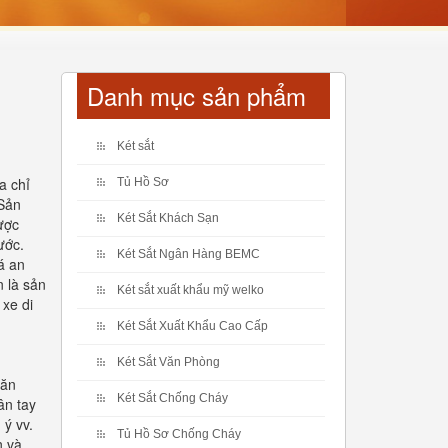
Danh mục sản phẩm
Két sắt
a chỉ
Tủ Hồ Sơ
 Sản
Két Sắt Khách Sạn
ược
ước.
Két Sắt Ngân Hàng BEMC
á an
n là sản
Két sắt xuất khẩu mỹ welko
 xe di
Két Sắt Xuất Khẩu Cao Cấp
Két Sắt Văn Phòng
văn
Két Sắt Chống Cháy
ân tay
 ý vv.
Tủ Hồ Sơ Chống Cháy
n và