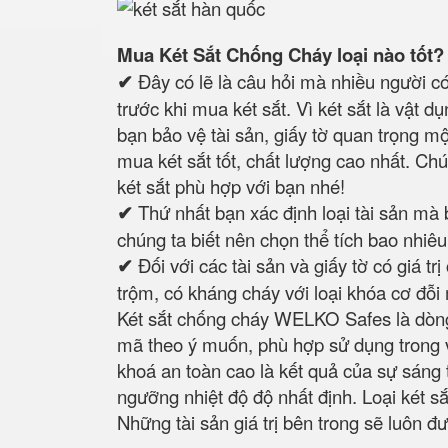
Mua Két Sắt Chống Cháy loại nào tốt? 
✔
Đây có lẽ là câu hỏi mà nhiều người 
trước khi mua két sắt. Vì két sắt là vật 
bạn bảo vệ tài sản, giấy tờ quan trọng mộ
mua két sắt tốt, chất lượng cao nhất. Chú
két sắt phù hợp với bạn nhé!
✔
Thứ nhất bạn xác định loại tài sản mà 
chúng ta biết nên chọn thể tích bao nhiê
✔
Đối với các tài sản và giấy tờ có giá t
trộm, có kháng cháy với loại khóa cơ đỗi 
Két sắt chống cháy WELKO Safes là dòng
mã theo ý muốn, phù hợp sử dụng trong v
khoá an toàn cao là kết quả của sự sáng
ngưỡng nhiệt độ độ nhất định. Loại két sắ
Những tài sản giá trị bên trong sẽ luôn đ