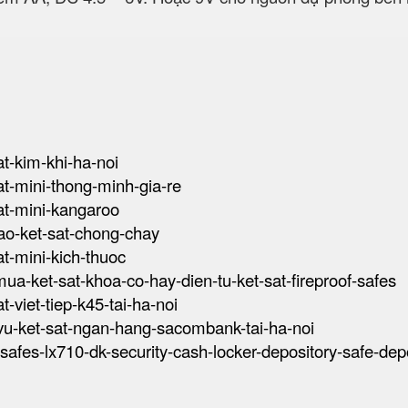
at-kim-khi-ha-noi
sat-mini-thong-minh-gia-re
sat-mini-kangaroo
-tao-ket-sat-chong-chay
sat-mini-kich-thuoc
-mua-ket-sat-khoa-co-hay-dien-tu-ket-sat-fireproof-safes
at-viet-tiep-k45-tai-ha-noi
h-vu-ket-sat-ngan-hang-sacombank-tai-ha-noi
k-safes-lx710-dk-security-cash-locker-depository-safe-dep