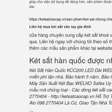
giúp cho việc sử dụng dễ dàng hơn. sản phẩm được 
dài.
https://ketsatcaocap.vn/san-pham/ket-sat-chong-ch
Liên hệ mua két sắt vân tay gia đình
cửa hàng chuyên cung cấp két sắt khoá v
qua. Liên hệ ngay với chúng tôi theo số
thêm các mẫu sản phẩm khác tại websit
Két sắt hàn quốc được n
Két Sắt Hàn Quốc KCC200 LED Dài WELKO
miễn phí tận nhà. Bảo hành 5 năm. Bảo t
Máy Sản Xuất Két Bạc WELKO Safes Uy 
mẫu mã chủng loại - Các dòng két sắt cao
2770404 -
http://ketsatcaocap.vn
Hỗ Trợ 
Alo 098 2770404 Là Có, Giao Tận Nhà T