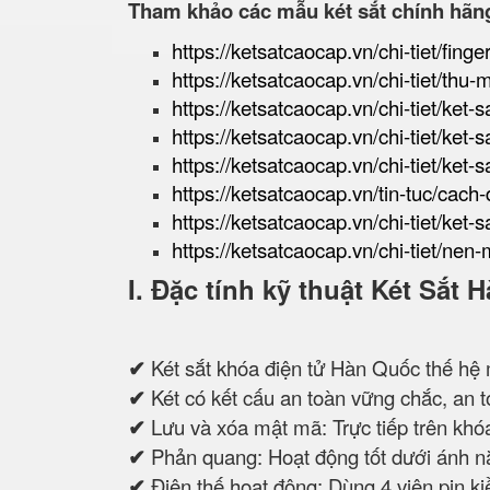
Tham khảo các mẫu két sắt chính hãn
https://ketsatcaocap.vn/chi-tiet/finge
https://ketsatcaocap.vn/chi-tiet/thu-
https://ketsatcaocap.vn/chi-tiet/ket-
https://ketsatcaocap.vn/chi-tiet/ke
https://ketsatcaocap.vn/chi-tiet/ket-
https://ketsatcaocap.vn/tin-tuc/cach
https://ketsatcaocap.vn/chi-tiet/ket-s
https://ketsatcaocap.vn/chi-tiet/nen-
I. Đặc tính kỹ thuật Két Sắ
✔
Két sắt khóa điện tử Hàn Quốc thế hệ 
✔
Két có kết cấu an toàn vững chắc, an to
✔
Lưu và xóa mật mã: Trực tiếp trên khóa
✔
Phản quang: Hoạt động tốt dưới ánh n
✔
Điện thế hoạt động: Dùng 4 viên pin 