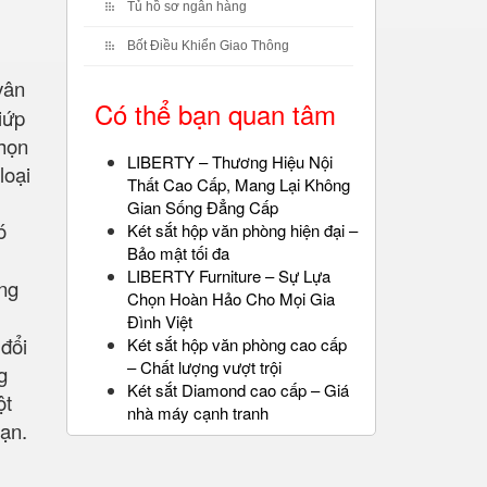
Tủ hồ sơ ngân hàng
Bốt Điều Khiển Giao Thông
vân
Có thể bạn quan tâm
iứp
chọn
LIBERTY – Thương Hiệu Nội
loại
Thất Cao Cấp, Mang Lại Không
Gian Sống Đẳng Cấp
ó
Két sắt hộp văn phòng hiện đại –
Bảo mật tối đa
LIBERTY Furniture – Sự Lựa
ống
Chọn Hoàn Hảo Cho Mọi Gia
Đình Việt
đổi
Két sắt hộp văn phòng cao cấp
– Chất lượng vượt trội
g
Két sắt Diamond cao cấp – Giá
ột
nhà máy cạnh tranh
oạn.