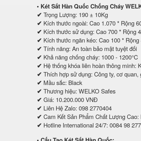
• Két Sắt Hàn Quốc Chống Cháy WEL
✔
Trọng Lượng: 190 ± 10Kg
✔
Kích thước ngoài: Cao 1.070 * Rộng 
✔
Kích thước sử dụng: Cao 700 * Rộng
✔
Kích thước ngăn kéo: Cao 100 * Rộng
✔
Tính năng: An toàn bảo mật tuyệt đối
✔
Khả năng chống cháy: 1000 - 1200°C
✔
Hệ thống khóa liên hoàn thông minh: 
✔
Thích hợp sử dụng: Công ty, cơ quan, gi
✔
Mầu sắc: Black
✔
Thương hiệu: WELKO Safes
✔
Giá: 10.200.000 VNĐ
✔
Liên Hệ Zalo: 098 2770404
✔
Cam Kết Sản Phẩm Chất Lượng Cao:
✔
Hotline International 24/7: 0084 98 27
• Cấu Tạo Két Sắt Hàn Quốc: