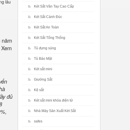
ng lâu
Két Sắt Vân Tay Cao Cấp
Két Sắt Cánh Đúc
Két Sắt An Toàn
Két Sắt Tổng Thống
ng năm
. Xem
Tủ đựng súng
Tủ Bảo Mật
Két sắt mini
yển
Giường Sắt
Nhà
Kệ sắt
ầy đủ
Két sắt mini khóa điện tử
8
0%,
Nhà Máy Sản Xuất Két Sắt
safes