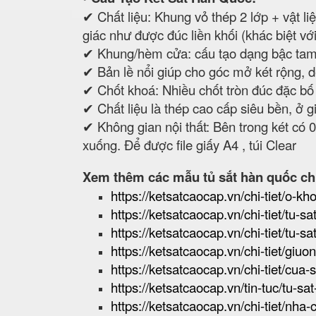
✔ Chất liệu: Khung vỏ thép 2 lớp + vật 
giác như được đúc liền khối (khác biệt vớ
✔ Khung/hèm cửa: cấu tạo dạng bậc tam
✔ Bản lề nổi giúp cho góc mở két rộng, dễ
✔ Chốt khoá: Nhiều chốt tròn đúc đặc bố 
✔ Chất liệu là thép cao cấp siêu bền, ở 
✔ Không gian nội thất: Bên trong két có 
xuống. Để được file giấy A4 , túi Clear
Xem thêm các mẫu tủ sắt hàn quốc ch
https://ketsatcaocap.vn/chi-tiet/o-kho
https://ketsatcaocap.vn/chi-tiet/tu-
https://ketsatcaocap.vn/chi-tiet/tu-
https://ketsatcaocap.vn/chi-tiet/giuo
https://ketsatcaocap.vn/chi-tiet/cua-
https://ketsatcaocap.vn/tin-tuc/tu-s
https://ketsatcaocap.vn/chi-tiet/nha