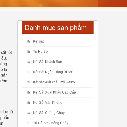
Danh mục sản phẩm
Két sắt
sắt tốt
Tủ Hồ Sơ
iệu.
Két Sắt Khách Sạn
hòng
p là
Két Sắt Ngân Hàng BEMC
à sản
được
Két sắt xuất khẩu mỹ welko
Két Sắt Xuất Khẩu Cao Cấp
Két Sắt Văn Phòng
n lựa tủ
Két Sắt Chống Cháy
n phẩm
ọn,
Tủ Hồ Sơ Chống Cháy