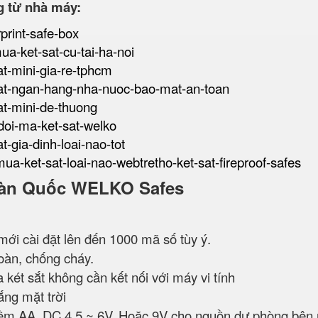
g từ nhà máy:
rprint-safe-box
mua-ket-sat-cu-tai-ha-noi
sat-mini-gia-re-tphcm
t-sat-ngan-hang-nha-nuoc-bao-mat-an-toan
sat-mini-de-thuong
-doi-ma-ket-sat-welko
at-gia-dinh-loai-nao-tot
mua-ket-sat-loai-nao-webtretho-ket-sat-fireproof-safes
t Hàn Quốc WELKO Safes
mới cài đặt lên đến 1000 mã số tùy ý.
àn, chống cháy.
 két sắt không cần kết nối với máy vi tính
ắng mặt trời
kiềm AA, DC 4.5 ~ 6V. Hoặc 9V cho nguồn dự phòng bên 