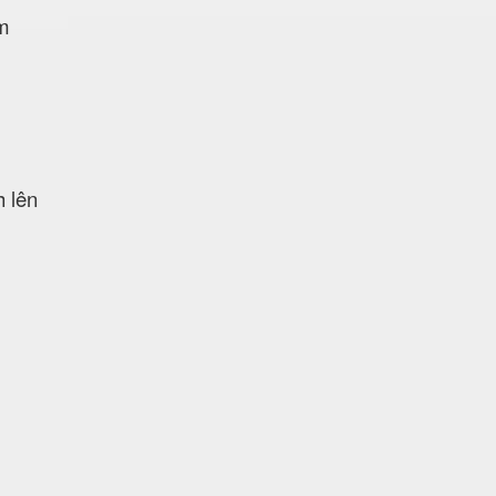
ảm
h lên