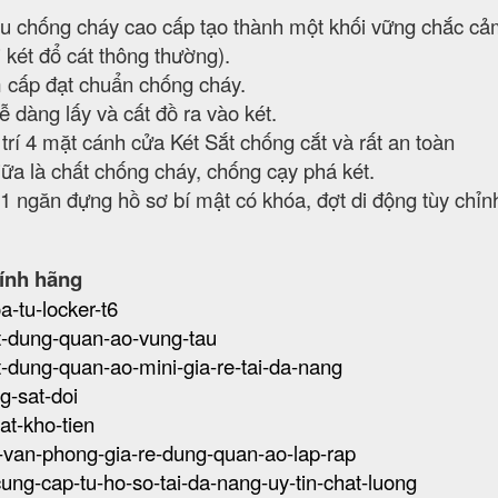
liệu chống cháy cao cấp tạo thành một khối vững chắc c
i két đổ cát thông thường).
 cấp đạt chuẩn chống cháy.
 dàng lấy và cất đồ ra vào két.
trí 4 mặt cánh cửa Két Sắt chống cắt và rất an toàn
giữa là chất chống cháy, chống cạy phá két.
01 ngăn đựng hồ sơ bí mật có khóa, đợt di động tùy chỉn
ính hãng
a-tu-locker-t6
sat-dung-quan-ao-vung-tau
sat-dung-quan-ao-mini-gia-re-tai-da-nang
ng-sat-doi
sat-kho-tien
at-van-phong-gia-re-dung-quan-ao-lap-rap
-cung-cap-tu-ho-so-tai-da-nang-uy-tin-chat-luong