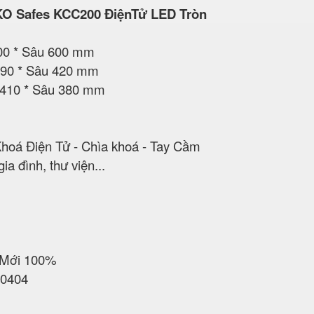
KO Safes KCC200 ĐiệnTử LED Tròn
600 * Sâu 600 mm
 490 * Sâu 420 mm
 410 * Sâu 380 mm
Khoá Điện Tử - Chìa khoá - Tay Cầm
a đình, thư viện...
 Mới 100%
70404