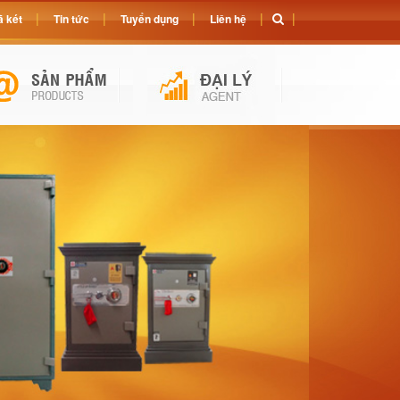
 két
Tin tức
Tuyển dụng
Liên hệ