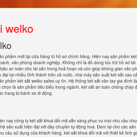
i welko
lko
n phẩm mới tại cửa hàng tủ hồ sơ chính hãng. Hiện nay sản phẩm két 
doanh, văn phòng doanh nghiệp. Không chỉ là đồ dùng lưu trữ hồ sơ tài l
bảo an toàn cho tài sản trong hoả hoạn và còn giúp không gian văn p
 đại tại nhiều tỉnh thành trên cả nước. nhà máy sản xuất két sắt cao cấ
n phẩm két sắt welko safes uy tín. Hệ thống két sắt vân tay gia đình l
 chọn là sản phẩm tiêu biểu trong ngành. két sắt an toàn chống cháy 
c trang bị bánh xe di động.
Hiện nay công ty két sắt khoá đổi mã sẵn sàng phục vụ mọi nhu cầu chọ
ệ sản xuất hiện đại với dây chuyền tự động hoá. Đem lại cho các sả
hu cầu sử dụng của khách hàng. két sắt khoá đổi mã với thiết kế tinh g