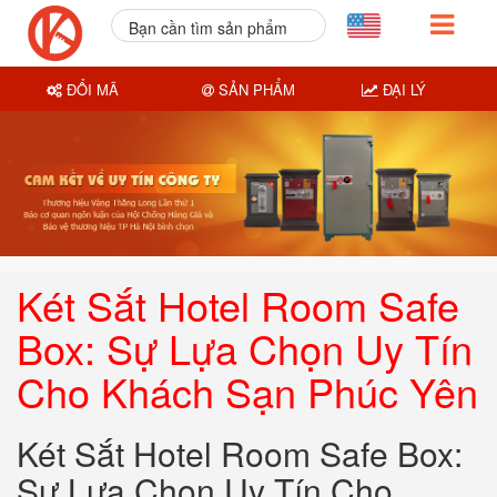
Bạn cần tìm sản phẩm
nào?
ĐỔI MÃ
SẢN PHẨM
ĐẠI LÝ
Két Sắt Hotel Room Safe
Box: Sự Lựa Chọn Uy Tín
Cho Khách Sạn Phúc Yên
Két Sắt Hotel Room Safe Box:
Sự Lựa Chọn Uy Tín Cho