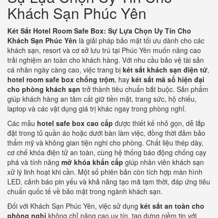
Khách Sạn Phúc Yên
Két Sắt Hotel Room Safe Box: Sự Lựa Chọn Uy Tín Cho
Khách Sạn Phúc Yên
là giải pháp bảo mật tối ưu dành cho các
khách sạn, resort và cơ sở lưu trú tại Phúc Yên muốn nâng cao
trải nghiệm an toàn cho khách hàng. Với nhu cầu bảo vệ tài sản
cá nhân ngày càng cao, việc trang bị
két sắt khách sạn điện tử
,
hotel room safe box chống trộm
, hay
két sắt mã số hiện đại
cho phòng khách sạn
trở thành tiêu chuẩn bắt buộc. Sản phẩm
giúp khách hàng an tâm cất giữ tiền mặt, trang sức, hộ chiếu,
laptop và các vật dụng giá trị khác ngay trong phòng nghỉ.
Các mẫu
hotel safe box cao cấp
được thiết kế nhỏ gọn, dễ lắp
đặt trong tủ quần áo hoặc dưới bàn làm việc, đồng thời đảm bảo
thẩm mỹ và không gian tiện nghi cho phòng. Chất liệu thép dày,
cơ chế khóa điện tử an toàn, cùng hệ thống báo động chống cạy
phá và tính năng
mở khóa khẩn cấp
giúp nhân viên khách sạn
xử lý linh hoạt khi cần. Một số phiên bản còn tích hợp màn hình
LED, cảnh báo pin yếu và khả năng tạo mã tạm thời, đáp ứng tiêu
chuẩn quốc tế về bảo mật trong ngành khách sạn.
Đối với Khách Sạn Phúc Yên, việc sử dụng
két sắt an toàn cho
phòng nghỉ
không chỉ nâng cao uy tín, tạo dựng niềm tin với