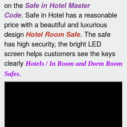
on the
Safe in Hotel Master
.
Safe in Hotel has a reasonable
Code
price with a beautiful and luxurious
design
.
The safe
Hotel Room Safe
has high security, the bright LED
screen helps customers see the keys
clearly
Hotels / In Room and Dorm Room
.
Safes