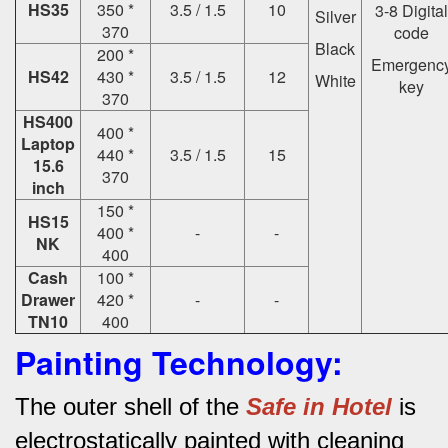
HS35
350 *
3.5 / 1.5
10
3-8 Digital
Silver
370
code
Black
200 *
Emergenc
HS42
430 *
3.5 / 1.5
12
White
key
370
HS400
400 *
Laptop
440 *
3.5 / 1.5
15
15.6
370
inch
150 *
HS15
400 *
-
-
NK
400
Cash
100 *
Drawer
420 *
-
-
TN10
400
Painting Technology:
The outer shell of the
Safe in Hotel
is
electrostatically painted with cleaning