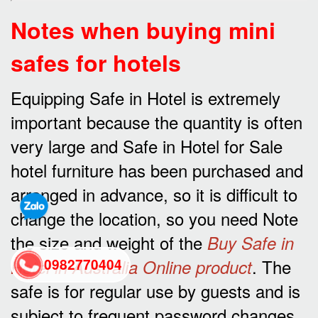
Notes when buying mini
safes for hotels
Equipping Safe in Hotel is extremely
important because the quantity is often
very large and Safe in Hotel for Sale
hotel furniture has been purchased and
arranged in advance, so it is difficult to
change the location, so you need Note
the size and weight of the
Buy Safe in
. The
Hotel in Australia Online product
0982770404
safe is for regular use by guests and is
back
subject to frequent password changes.