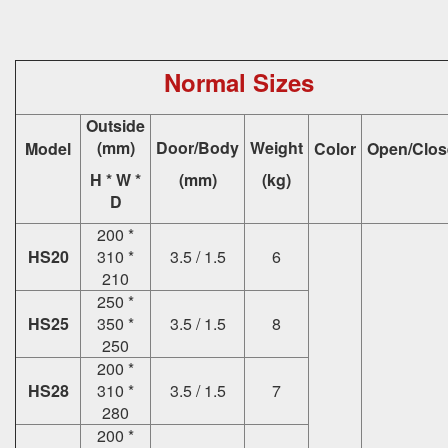
Normal Sizes
Outside
(mm)
Door/Body
Weight
Model
Color
Open/Clos
H * W *
(mm)
(kg)
D
200 *
HS20
310 *
3.5 / 1.5
6
210
250 *
HS25
350 *
3.5 / 1.5
8
250
200 *
HS28
310 *
3.5 / 1.5
7
280
200 *