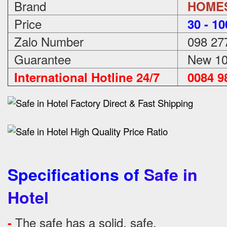
Brand
HOME
Price
3
0 - 1
Zalo Number
098 27
Guarantee
New 100
International Hotline 24/7
0084 98
Specifications of
Safe in
Hotel
The safe has a solid, safe.
-