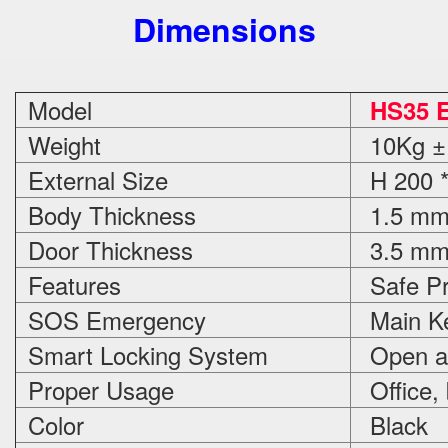
Dimensions
Model
HS35 E
Weight
10Kg ±
External Size
H 200 *
Body Thickness
1.5 m
Door Thickness
3.5 m
Features
Safe Pr
SOS Emergency
Main Ke
Smart Locking System
Open an
Proper Usage
Office,
Color
Black