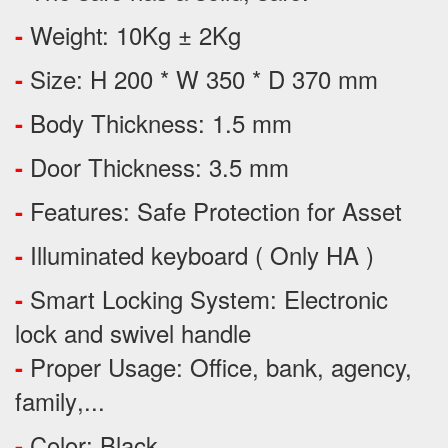
Weight: 10Kg ± 2Kg
-
Size: H 200 * W 350 * D 370 mm
-
Body Thickness: 1.5 mm
-
Door Thickness: 3.5 mm
-
Features:
Safe Protection
for
Asset
-
Illuminated keyboard ( Only HA )
-
Smart Locking System: Electronic
-
lock and swivel handle
Proper Usage:
Office, bank, agency,
-
family
,...
Color: Black
-