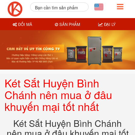
Bạn cần tìm sản phẩm
nào?
ĐỔI MÃ
SẢN PHẨM
ĐẠI LÝ
Két Sắt Huyện Bình
Chánh nên mua ở đâu
khuyến mại tốt nhất
Két Sắt Huyện Bình Chánh
nên mua ở đâu khuyến mại tốt