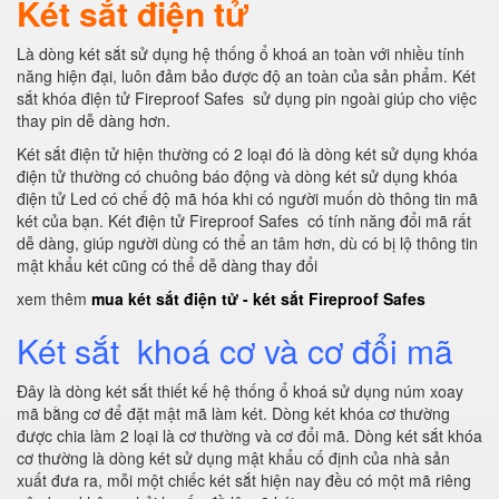
Két sắt điện tử
Là dòng két sắt sử dụng hệ thống ổ khoá an toàn với nhiều tính
năng hiện đại, luôn đảm bảo được độ an toàn của sản phẩm. Két
sắt khóa điện tử Fireproof Safes sử dụng pin ngoài giúp cho việc
thay pin dễ dàng hơn.
Két sắt điện tử hiện thường có 2 loại đó là dòng két sử dụng khóa
điện tử thường có chuông báo động và dòng két sử dụng khóa
điện tử Led có chế độ mã hóa khi có người muốn dò thông tin mã
két của bạn. Két điện tử Fireproof Safes có tính năng đổi mã rất
dễ dàng, giúp người dùng có thể an tâm hơn, dù có bị lộ thông tin
mật khẩu két cũng có thể dễ dàng thay đổi
xem thêm
mua két sắt điện tử - két sắt Fireproof Safes
Két sắt khoá cơ và cơ đổi mã
Đây là dòng két sắt thiết kế hệ thống ổ khoá sử dụng núm xoay
mã bằng cơ để đặt mật mã làm két. Dòng két khóa cơ thường
được chia làm 2 loại là cơ thường và cơ đổi mã. Dòng két sắt khóa
cơ thường là dòng két sử dụng mật khẩu cố định của nhà sản
xuất đưa ra, mỗi một chiếc két sắt hiện nay đều có một mã riêng