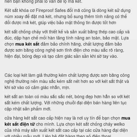
nên bạn không phải lo vấn đề lộ mã két.
Két sắt khóa cơ Fireproof Safes đổi mã cũng là dòng két sử dụng
núm xoay để đặt mã két, nhưng bổ sung thêm tính năng có thể
đổi được mã két, giúp việc bảo mật thông tin được tốt hơn
két sắt chống cháy với thiết kế và sản xuất bằng thép cao cấp và
đúc, dập hạn chế mối hàn tăng tính năng an toàn, bảo mật. Lựa
chọn
mua két sắt
đảm bảo chính hãng, chất lượng đảm bảo
được sơn bằng công nghệ sơn tĩnh điện cho màu sắc rõ ràng,
hiện đại, bóng đẹp và tạo cảm giác sần sần khi sờ tay vào.
Các loại két làm giả thường kém chất lượng được sơn bằng công
nghệ thường nên màu sắc kém sắt nét hơn so với két sắt thật và
khi sờ vào có cảm giác nhẵn, mịn.
két sắt an toàn có màu sắc sắc nét, bóng đẹp hơn hẳn so với két
sắt kém chất lượng. Với những chuỗi đại diện bán hàng liên tục
cập nhật sản phẩm mới.
cửa hàng két sắt cao cấp hiện nay là nơi uy tín để bạn chọn
mua
két sắt điện tử
cho mình. Lựa chọn két sắt chống cháy welko
của nhà máy sản xuất két sắt cao cấp tại các cửa hàng đại diện
với nhiều mẫu mới. Liên hệ đặt hàng theo số điện thoại