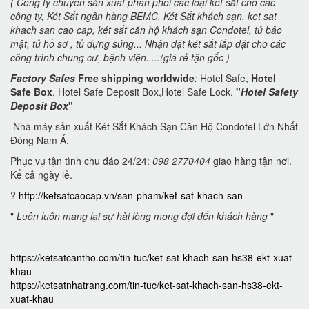
( Công ty chuyên sản xuất phân phối các loại két sắt cho các
công ty, Két Sắt ngân hàng BEMC, Két Sắt khách sạn,
ket sat
khach san cao cap, két sắt căn hộ khách sạn Condotel,
tủ bảo
mật, tủ hồ sơ , tủ đựng súng... Nhận đặt két sắt lắp đặt cho các
công trình chung cư, bệnh viện.....(giá rẻ tận gốc )
Factory Safes
Free shipping worldwide
:
Hotel Safe,
Hotel
Safe Box
, Hotel Safe Deposit Box,Hotel Safe Lock,
"
Hotel Safety
Deposit Box
"
Nhà máy sản xuất Két Sắt Khách Sạn Căn Hộ Condotel Lớn Nhất
Đông Nam Á.
Phục vụ tận tình chu đáo 24/24:
098 2770404
giao hàng tận nơi.
Kể cả ngày lễ.
?
http://ketsatcaocap.vn/san-pham/ket-sat-khach-san
"
Luôn luôn mang lại sự hài lòng mong đợi đến khách hàng
"
https://ketsatcantho.com/tin-tuc/ket-sat-khach-san-hs38-ekt-xuat-
khau
https://ketsatnhatrang.com/tin-tuc/ket-sat-khach-san-hs38-ekt-
xuat-khau