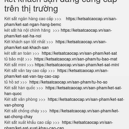
trên thị trường
Két sắt ngân hàng cao cấp >>>
https://ketsatcaocap.vn/san-
pham/ket-sat-ngan-hang-bemc
két sắt hà nội chính hãng >>>
https://ketsatcaocap.vn/san-
pham/ket-sat-ha-noi
Két khách sạn tốt nhất >>>
https://ketsatcaocap.vn/san-
pham/ket-sat-khach-san
két sắt an toàn >>>
https://ketsatcaocap.vn/san-pham/ket-sat
tủ bảo mật >>>
https://ketsatcaocap.vn/san-pham/tu-bao-mat
Két sắt mini >>>
https://ketsatcaocap.vn/san-pham/ket-sat-mini
Két sắt vân tay cao cấp >>>
https://ketsatcaocap.vn/san-
pham/ket-sat-van-tay-cao-cap
tủ hồ sơ >>>
https://ketsatcaocap.vn/san-pham/tu-ho-so
Két sắt hàn quốc >>>
https://ketsatcaocap.vn/san-pham/ket-sat-
han-quoc
Két sắt văn phòng >>>
https://ketsatcaocap.vn/san-pham/ket-sat-
van-phong
Két sắt chống cháy >>>
https://ketsatcaocap.vn/san-pham/ket-
sat-chong-chay
Két sắt xuất khẩu cao cấp >>>
https://ketsatcaocap.vn/san-
pham/ket-sat-xuat-khau-cao-cap