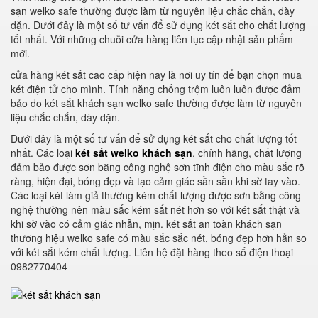
sạn welko safe thường được làm từ nguyên liệu chắc chắn, dày
dặn. Dưới đây là một số tư vấn để sử dụng két sắt cho chất lượng
tốt nhất. Với những chuỗi cửa hàng liên tục cập nhật sản phẩm
mới.
cửa hàng két sắt cao cấp hiện nay là nơi uy tín để bạn chọn mua
két điện tử cho mình. Tính năng chống trộm luôn luôn được đảm
bảo do két sắt khách sạn welko safe thường được làm từ nguyên
liệu chắc chắn, dày dặn.
Dưới đây là một số tư vấn để sử dụng két sắt cho chất lượng tốt
nhất. Các loại
két sắt welko khách sạn
, chính hãng, chất lượng
đảm bảo được sơn bằng công nghệ sơn tĩnh điện cho màu sắc rõ
ràng, hiện đại, bóng đẹp và tạo cảm giác sần sần khi sờ tay vào.
Các loại két làm giả thường kém chất lượng được sơn bằng công
nghệ thường nên màu sắc kém sắt nét hơn so với két sắt thật và
khi sờ vào có cảm giác nhẵn, mịn. két sắt an toàn khách sạn
thương hiệu welko safe có màu sắc sắc nét, bóng đẹp hơn hẳn so
với két sắt kém chất lượng. Liên hệ đặt hàng theo số điện thoại
0982770404