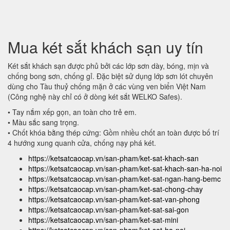
Mua két sắt khách sạn uy tín
Két sắt khách sạn được phủ bởi các lớp sơn dày, bóng, mịn và
chống bong sơn, chống gỉ. Đặc biệt sử dụng lớp sơn lót chuyên
dùng cho Tàu thuỷ chống mặn ở các vùng ven biển Việt Nam
(Công nghệ này chỉ có ở dòng két sắt WELKO Safes).
• Tay nắm xếp gọn, an toàn cho trẻ em.
• Màu sắc sang trọng.
• Chốt khóa bằng thép cứng: Gồm nhiều chốt an toàn được bố trí
4 hướng xung quanh cửa, chống nạy phá két.
https://ketsatcaocap.vn/san-pham/ket-sat-khach-san
https://ketsatcaocap.vn/san-pham/ket-sat-khach-san-ha-noi
https://ketsatcaocap.vn/san-pham/ket-sat-ngan-hang-bemc
https://ketsatcaocap.vn/san-pham/ket-sat-chong-chay
https://ketsatcaocap.vn/san-pham/ket-sat-van-phong
https://ketsatcaocap.vn/san-pham/ket-sat-sai-gon
https://ketsatcaocap.vn/san-pham/ket-sat-mini