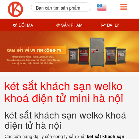
Bạn cần tìm sản phẩm
nào?
ĐỔI MÃ
SẢN PHẨM
ĐẠI LÝ
két sắt khách sạn welko
khoá điện tử mini hà nội
két sắt khách sạn welko khoá
điện tử hà nội
Các cửa hàng đại lý của công ty sản xuất
két sắt khách sạn