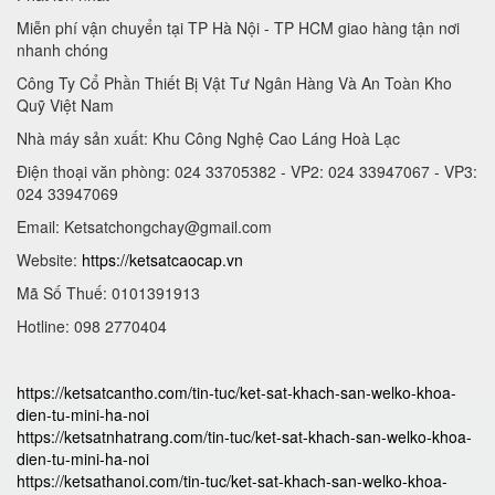
Miễn phí vận chuyển tại TP Hà Nội - TP HCM giao hàng tận nơi
nhanh chóng
Công Ty Cổ Phần Thiết Bị Vật Tư Ngân Hàng Và An Toàn Kho
Quỹ Việt Nam
Nhà máy sản xuất: Khu Công Nghệ Cao Láng Hoà Lạc
Điện thoại văn phòng: 024 33705382 - VP2: 024 33947067 - VP3:
024 33947069
Email:
Ketsatchongchay@gmail.com
Website:
https://ketsatcaocap.vn
Mã Số Thuế: 0101391913
Hotline: 098 2770404
https://ketsatcantho.com/tin-tuc/ket-sat-khach-san-welko-khoa-
dien-tu-mini-ha-noi
https://ketsatnhatrang.com/tin-tuc/ket-sat-khach-san-welko-khoa-
dien-tu-mini-ha-noi
https://ketsathanoi.com/tin-tuc/ket-sat-khach-san-welko-khoa-