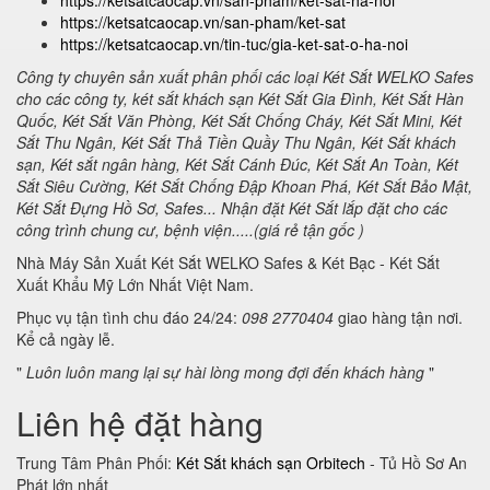
https://ketsatcaocap.vn/san-pham/ket-sat-ha-noi
https://ketsatcaocap.vn/san-pham/ket-sat
https://ketsatcaocap.vn/tin-tuc/gia-ket-sat-o-ha-noi
Công ty chuyên sản xuất phân phối các loại Két Sắt WELKO Safes
cho các công ty, két sắt khách sạn Két Sắt Gia Đình, Két Sắt Hàn
Quốc, Két Sắt Văn Phòng, Két Sắt Chống Cháy, Két Sắt Mini, Két
Sắt Thu Ngân, Két Sắt Thả Tiền Quầy Thu Ngân, Két Sắt khách
sạn, Két sắt ngân hàng, Két Sắt Cánh Đúc, Két Sắt An Toàn, Két
Sắt Siêu Cường, Két Sắt Chống Đập Khoan Phá, Két Sắt Bảo Mật,
Két Sắt Đựng Hồ Sơ, Safes... Nhận đặt Két Sắt lắp đặt cho các
công trình chung cư, bệnh viện.....(giá rẻ tận gốc )
Nhà Máy Sản Xuất Két Sắt WELKO Safes & Két Bạc - Két Sắt
Xuất Khẩu Mỹ Lớn Nhất Việt Nam.
Phục vụ tận tình chu đáo 24/24:
098 2770404
giao hàng tận nơi.
Kể cả ngày lễ.
"
Luôn luôn mang lại sự hài lòng mong đợi đến khách hàng
"
Liên hệ đặt hàng
Trung Tâm Phân Phối:
Két Sắt khách sạn Orbitech
- Tủ Hồ Sơ An
Phát lớn nhất