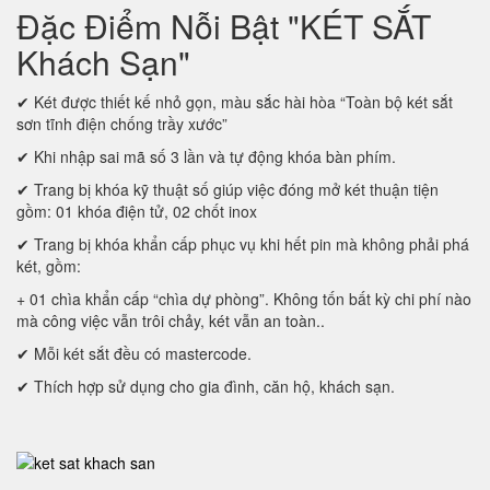
Đặc Điểm Nỗi Bật "KÉT SẮT
Khách Sạn"
✔ Két được thiết kế nhỏ gọn, màu sắc hài hòa “Toàn bộ két sắt
sơn tĩnh điện chống trầy xước”
✔ Khi nhập sai mã số 3 lần và tự động khóa bàn phím.
✔ Trang bị khóa kỹ thuật số giúp việc đóng mở két thuận tiện
gồm: 01 khóa điện tử, 02 chốt inox
✔ Trang bị khóa khẩn cấp phục vụ khi hết pin mà không phải phá
két, gồm:
+ 01 chìa khẩn cấp “chìa dự phòng”. Không tốn bất kỳ chi phí nào
mà công việc vẫn trôi chảy, két vẫn an toàn..
✔ Mỗi két sắt đều có mastercode.
✔ Thích hợp sử dụng cho gia đình, căn hộ, khách sạn.