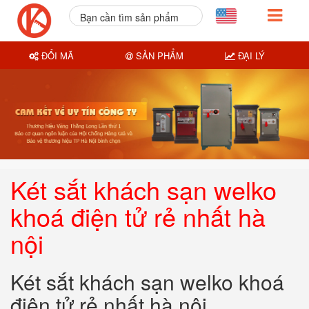
Bạn cần tìm sản phẩm
nào?
ĐỔI MÃ
SẢN PHẨM
ĐẠI LÝ
Két sắt khách sạn welko
khoá điện tử rẻ nhất hà
nội
Két sắt khách sạn welko khoá
điện tử rẻ nhất hà nội