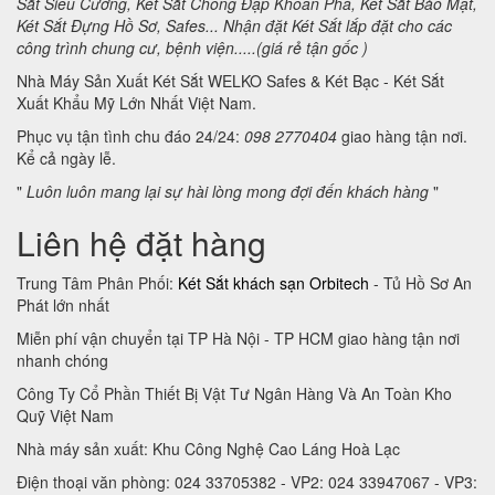
Sắt Siêu Cường, Két Sắt Chống Đập Khoan Phá, Két Sắt Bảo Mật,
Két Sắt Đựng Hồ Sơ, Safes... Nhận đặt Két Sắt lắp đặt cho các
công trình chung cư, bệnh viện.....(giá rẻ tận gốc )
Nhà Máy Sản Xuất Két Sắt WELKO Safes & Két Bạc - Két Sắt
Xuất Khẩu Mỹ Lớn Nhất Việt Nam.
Phục vụ tận tình chu đáo 24/24:
098 2770404
giao hàng tận nơi.
Kể cả ngày lễ.
"
Luôn luôn mang lại sự hài lòng mong đợi đến khách hàng
"
Liên hệ đặt hàng
Trung Tâm Phân Phối:
Két Sắt khách sạn Orbitech
- Tủ Hồ Sơ An
Phát lớn nhất
Miễn phí vận chuyển tại TP Hà Nội - TP HCM giao hàng tận nơi
nhanh chóng
Công Ty Cổ Phần Thiết Bị Vật Tư Ngân Hàng Và An Toàn Kho
Quỹ Việt Nam
Nhà máy sản xuất: Khu Công Nghệ Cao Láng Hoà Lạc
Điện thoại văn phòng: 024 33705382 - VP2: 024 33947067 - VP3: