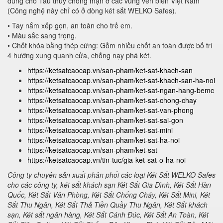
dùng cho Tàu thuỷ chống mặn ở các vùng ven biển Việt Nam
(Công nghệ này chỉ có ở dòng két sắt WELKO Safes).
• Tay nắm xếp gọn, an toàn cho trẻ em.
• Màu sắc sang trọng.
• Chốt khóa bằng thép cứng: Gồm nhiều chốt an toàn được bố trí
4 hướng xung quanh cửa, chống nạy phá két.
https://ketsatcaocap.vn/san-pham/ket-sat-khach-san
https://ketsatcaocap.vn/san-pham/ket-sat-khach-san-ha-noi
https://ketsatcaocap.vn/san-pham/ket-sat-ngan-hang-bemc
https://ketsatcaocap.vn/san-pham/ket-sat-chong-chay
https://ketsatcaocap.vn/san-pham/ket-sat-van-phong
https://ketsatcaocap.vn/san-pham/ket-sat-sai-gon
https://ketsatcaocap.vn/san-pham/ket-sat-mini
https://ketsatcaocap.vn/san-pham/ket-sat-ha-noi
https://ketsatcaocap.vn/san-pham/ket-sat
https://ketsatcaocap.vn/tin-tuc/gia-ket-sat-o-ha-noi
Công ty chuyên sản xuất phân phối các loại Két Sắt WELKO Safes
cho các công ty, két sắt khách sạn Két Sắt Gia Đình, Két Sắt Hàn
Quốc, Két Sắt Văn Phòng, Két Sắt Chống Cháy, Két Sắt Mini, Két
Sắt Thu Ngân, Két Sắt Thả Tiền Quầy Thu Ngân, Két Sắt khách
sạn, Két sắt ngân hàng, Két Sắt Cánh Đúc, Két Sắt An Toàn, Két