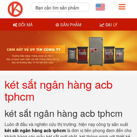
Bạn cần tìm sản phẩm
nào?
ĐỔI MÃ
SẢN PHẨM
ĐẠI LÝ
két sắt ngân hàng acb
tphcm
két sắt ngân hàng acb tphcm
Luôn đi đầu và nghiên cứu thị trường. hiện nay công ty sản xuất
két sắt ngân hàng acb tphcm
là đơn vị tiên phong đem đến cho
khách hàng các mẫu két sắt mới nhất. két thông minh với thiết kế