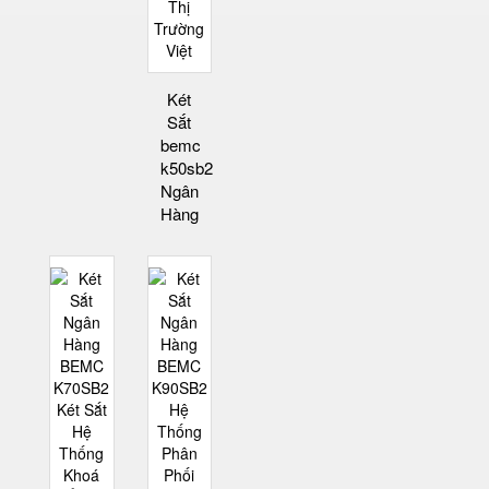
Két
Sắt
bemc
k50sb2
Ngân
Hàng