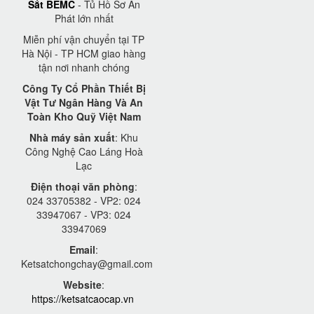
Sắt BEMC
- Tủ Hồ Sơ An
Phát lớn nhất
Miễn phí vận chuyển tại TP
Hà Nội - TP HCM giao hàng
tận nơi nhanh chóng
Công Ty Cổ Phần Thiết Bị
Vật Tư Ngân Hàng Và An
Toàn Kho Quỹ Việt Nam
Nhà máy sản xuất
: Khu
Công Nghệ Cao Láng Hoà
Lạc
Điện thoại văn phòng
:
024 33705382 - VP2: 024
33947067 - VP3: 024
33947069
Email
:
Ketsatchongchay@gmail.com
Website
:
https://ketsatcaocap.vn