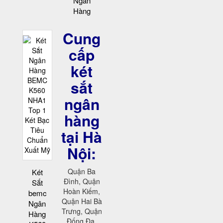
Ngân
Hàng
Cung
cấp
két
sắt
ngân
hàng
tại Hà
Nội:
Quận Ba
Két
Đình, Quận
Sắt
Hoàn Kiếm,
bemc
Quận Hai Bà
Ngân
Trưng, Quận
Hàng
Đống Đa,