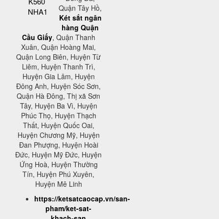
K560
Quận Tây Hồ,
NHA1
Két sắt ngân
hàng Quận
Cầu Giấy
, Quận Thanh
Xuân, Quận Hoàng Mai,
Quận Long Biên, Huyện Từ
Liêm, Huyện Thanh Trì,
Huyện Gia Lâm, Huyện
Đông Anh, Huyện Sóc Sơn,
Quận Hà Đông, Thị xã Sơn
Tây, Huyện Ba Vì, Huyện
Phúc Thọ, Huyện Thạch
Thất, Huyện Quốc Oai,
Huyện Chương Mỹ, Huyện
Đan Phượng, Huyện Hoài
Đức, Huyện Mỹ Đức, Huyện
Ứng Hoà, Huyện Thường
Tín, Huyện Phú Xuyên,
Huyện Mê Linh
https://ketsatcaocap.vn/san-
pham/ket-sat-
khach-san