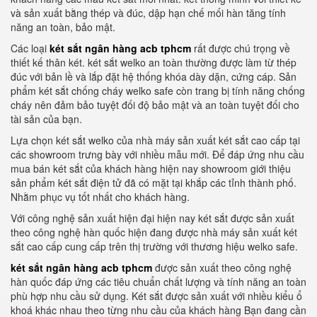
và sản xuất bằng thép và đúc, dập hạn chế mối hàn tăng tính
năng an toàn, bảo mật.
Các loại
két sắt ngân hàng acb tphcm
rất được chú trọng về
thiết kế thân két. két sắt welko an toàn thường được làm từ thép
đúc với bản lề và lắp đặt hệ thống khóa dày dặn, cứng cáp. Sản
phẩm két sắt chống cháy welko safe còn trang bị tính năng chống
cháy nên đảm bảo tuyệt đối độ bảo mật và an toàn tuyệt đối cho
tài sản của bạn.
Lựa chọn két sắt welko của nhà máy sản xuất két sắt cao cấp tại
các showroom trưng bày với nhiều mẫu mới. Để đáp ứng nhu cầu
mua bán két sắt của khách hàng hiện nay showroom giới thiệu
sản phẩm két sắt điện tử đã có mặt tại khắp các tỉnh thành phố.
Nhằm phục vụ tốt nhất cho khách hàng.
Với công nghệ sản xuất hiện đại hiện nay két sắt được sản xuất
theo công nghệ hàn quốc hiện đang được nhà máy sản xuất két
sắt cao cấp cung cấp trên thị trường với thương hiệu welko safe.
két sắt ngân hàng acb tphcm
được sản xuất theo công nghệ
hàn quốc đáp ứng các tiêu chuẩn chất lượng và tính năng an toàn
phù hợp nhu cầu sử dụng. Két sắt được sản xuất với nhiều kiểu ổ
khoá khác nhau theo từng nhu cầu của khách hàng Bạn đang cần