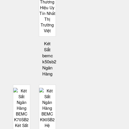
Két
Sắt
bemc
k50sb2
Ngân
Hàng