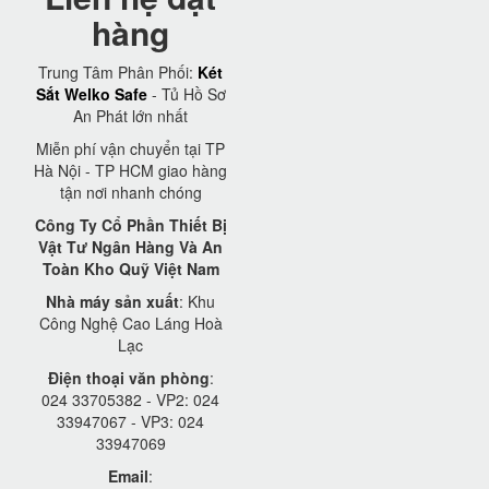
hàng
Trung Tâm Phân Phối:
Két
Sắt Welko Safe
- Tủ Hồ Sơ
An Phát lớn nhất
Miễn phí vận chuyển tại TP
Hà Nội - TP HCM giao hàng
tận nơi nhanh chóng
Công Ty Cổ Phần Thiết Bị
Vật Tư Ngân Hàng Và An
Toàn Kho Quỹ Việt Nam
Nhà máy sản xuất
: Khu
Công Nghệ Cao Láng Hoà
Lạc
Điện thoại văn phòng
:
024 33705382 - VP2: 024
33947067 - VP3: 024
33947069
Email
: