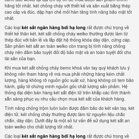
hãng tốt nhất. két chống cháy với thiết kế và sản xuất bằng thép
cao cấp và đúc, dập hạn chế mối hàn tăng tính năng bảo mật tốt
nhất.
Các loại
két sắt ngân hàng bdi hạ long
rất được chú trọng về
thiết kế thân két. két sắt chống cháy welko thường được làm từ
thép đúc với bản lề và lắp đặt hệ thống khóa dày dặn, cứng cáp.
Sản phẩm két sắt an toàn welko còn trang bị tính năng chống
cháy nên đảm bảo tuyệt đối độ bảo mật và an toàn tuyệt đối cho
tài sản của bạn.
Khi mua két sắt chống cháy bemc khoá vân tay quý khách lưu ý
không nên tham hàng rẻ mà mua phải những hàng kém chất
lượng, hàng không rõ nguồn gốc xuất xứ, hàng không có tem bảo
hành, giấy tờ chứng minh nguồn gốc chất lượng sản phẩm. Hệ
thống đại diện bán hàng két sắt điện tử trên khắp các tỉnh thành
sẵn sàng phục vụ nhu cầu chọn mua két sắt của khách hàng.
Tính năng chống trộm luôn luôn được đảm bảo do két vân tay, két
điện tử, két chống cháy thường được làm từ nguyên liệu chắc
chắn, dày dặn. Dưới đây là một số tư vấn để sử dụng két sắt an
toàn welko cho chất lượng tốt nhất.
Các loại
két sắt ngân hàng bdi hạ long
rất được chú trọng về