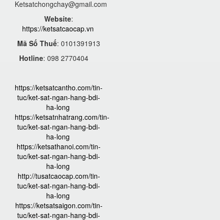
Ketsatchongchay@gmail.com
Website
:
https://ketsatcaocap.vn
Mã Số Thuế
: 0101391913
Hotline
: 098 2770404
https://ketsatcantho.com/tin-
tuc/ket-sat-ngan-hang-bdi-
ha-long
https://ketsatnhatrang.com/tin-
tuc/ket-sat-ngan-hang-bdi-
ha-long
https://ketsathanoi.com/tin-
tuc/ket-sat-ngan-hang-bdi-
ha-long
http://tusatcaocap.com/tin-
tuc/ket-sat-ngan-hang-bdi-
ha-long
https://ketsatsaigon.com/tin-
tuc/ket-sat-ngan-hang-bdi-