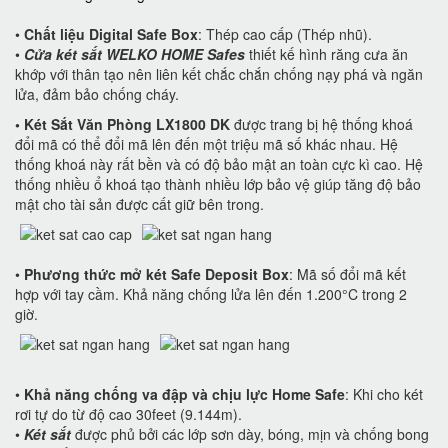
•
Chất liệu Digital Safe Box
: Thép cao cấp (Thép nhũ).
•
Cửa két sắt WELKO HOME Safes
thiết kế hình răng cưa ăn
khớp với thân tạo nên liên kết chắc chắn chống nạy phá và ngăn
lửa, đảm bảo chống cháy.
•
Két Sắt Văn Phòng LX1800 DK
được trang bị hệ thống khoá
đổi mã có thể đổi mã lên đến một triệu mã số khác nhau. Hệ
thống khoá này rất bền và có độ bảo mật an toàn cực kì cao. Hệ
thống nhiều ổ khoá tạo thành nhiều lớp bảo vệ giúp tăng độ bảo
mật cho tài sản được cất giữ bên trong.
•
Phương thức mở két Safe Deposit Box
: Mã số đổi mã kết
hợp với tay cầm. Khả năng chống lửa lên đến 1.200°C trong 2
giờ.
•
Khả năng chống va đập và chịu lực Home Safe
: Khi cho két
rơi tự do từ độ cao 30feet (9.144m).
•
Két sắt
được phủ bởi các lớp sơn dày, bóng, mịn và chống bong