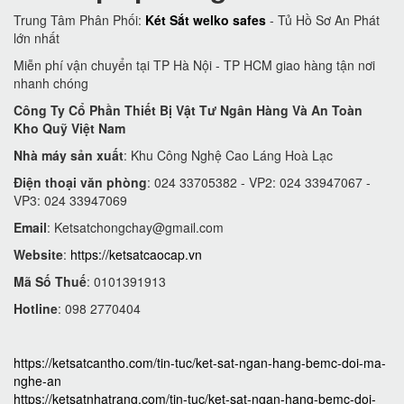
Trung Tâm Phân Phối:
Két Sắt welko safes
- Tủ Hồ Sơ An Phát
lớn nhất
Miễn phí vận chuyển tại TP Hà Nội - TP HCM giao hàng tận nơi
nhanh chóng
Công Ty Cổ Phần Thiết Bị Vật Tư Ngân Hàng Và An Toàn
Kho Quỹ Việt Nam
Nhà máy sản xuất
: Khu Công Nghệ Cao Láng Hoà Lạc
Điện thoại văn phòng
: 024 33705382 - VP2: 024 33947067 -
VP3: 024 33947069
Email
:
Ketsatchongchay@gmail.com
Website
:
https://ketsatcaocap.vn
Mã Số Thuế
: 0101391913
Hotline
: 098 2770404
https://ketsatcantho.com/tin-tuc/ket-sat-ngan-hang-bemc-doi-ma-
nghe-an
https://ketsatnhatrang.com/tin-tuc/ket-sat-ngan-hang-bemc-doi-