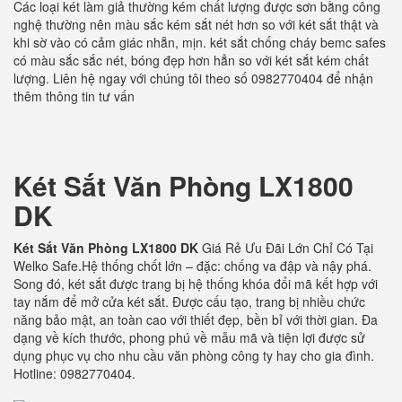
Các loại két làm giả thường kém chất lượng được sơn bằng công
nghệ thường nên màu sắc kém sắt nét hơn so với két sắt thật và
khi sờ vào có cảm giác nhẵn, mịn. két sắt chống cháy bemc safes
có màu sắc sắc nét, bóng đẹp hơn hẳn so với két sắt kém chất
lượng. Liên hệ ngay với chúng tôi theo số 0982770404 để nhận
thêm thông tin tư vấn
Két Sắt Văn Phòng LX1800
DK
Két Sắt Văn Phòng LX1800 DK
Giá Rẻ Ưu Đãi Lớn Chỉ Có Tại
Welko Safe.Hệ thống chốt lớn – đặc: chống va đập và nậy phá.
Song đó, két sắt được trang bị hệ thống khóa đổi mã kết hợp với
tay nắm để mở cửa két sắt. Được cấu tạo, trang bị nhiều chức
năng bảo mật, an toàn cao với thiết đẹp, bền bỉ với thời gian. Đa
dạng về kích thước, phong phú về mẫu mã và tiện lợi được sử
dụng phục vụ cho nhu cầu văn phòng công ty hay cho gia đình.
Hotline: 0982770404.