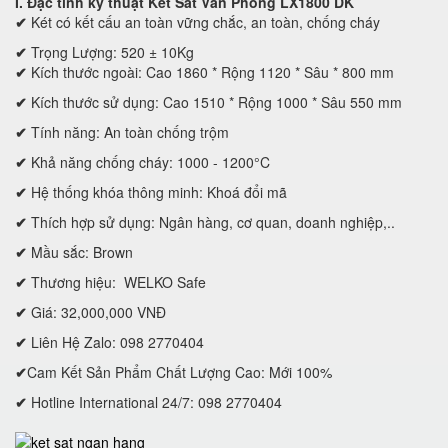
I. Đặc tính kỹ thuật
Két Sắt Văn Phòng LX1800 DK
✔
Két có kết cấu an toàn vững chắc, an toàn, chống cháy
✔
Trọng Lượng: 520 ± 10Kg
✔
Kích thước ngoài: Cao 1860 * Rộng 1120 * Sâu * 800 mm
✔
Kích thước sử dụng: Cao 1510 * Rộng 1000 * Sâu 550 mm
✔
Tính năng: An toàn chống trộm
✔
Khả năng chống cháy: 1000 - 1200°C
✔
Hệ thống khóa thông minh: Khoá đổi mã
✔
Thích hợp sử dụng: Ngân hàng, cơ quan, doanh nghiệp,..
✔
Mầu sắc: Brown
✔
Thương hiệu: WELKO Safe
✔
Giá: 32,000,000 VNĐ
✔
Liên Hệ Zalo: 098 2770404
✔
Cam Kết Sản Phẩm Chất Lượng Cao: Mới 100%
✔
Hotline International 24/7: 098 2770404