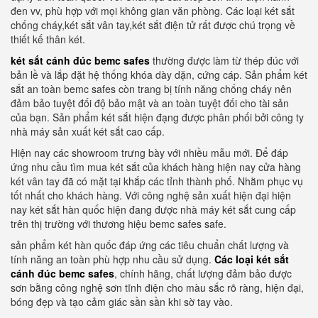
đen vv, phù hợp với mọi không gian văn phòng. Các loại két sắt
chống cháy,két sắt vân tay,két sắt điện tử rất được chú trọng về
thiết kế thân két.
két sắt cánh đúc bemc safes
thường được làm từ thép đúc với
bản lề và lắp đặt hệ thống khóa dày dặn, cứng cáp. Sản phẩm két
sắt an toàn bemc safes còn trang bị tính năng chống cháy nên
đảm bảo tuyệt đối độ bảo mật và an toàn tuyệt đối cho tài sản
của bạn. Sản phẩm két sắt hiện đạng được phân phối bởi công ty
nhà máy sản xuất két sắt cao cấp.
Hiện nay các showroom trưng bày với nhiều mẫu mới. Để đáp
ứng nhu cầu tìm mua két sắt của khách hàng hiện nay cửa hàng
két vân tay đã có mặt tại khắp các tỉnh thành phố. Nhằm phục vụ
tốt nhất cho khách hàng. Với công nghệ sản xuất hiện đại hiện
nay két sắt hàn quốc hiện đang được nhà máy két sắt cung cấp
trên thị trường với thương hiệu bemc safes safe.
sản phẩm két hàn quốc đáp ứng các tiêu chuẩn chất lượng và
tính năng an toàn phù hợp nhu cầu sử dụng.
Các loại két sắt
cánh đúc bemc safes
, chính hãng, chất lượng đảm bảo được
sơn bằng công nghệ sơn tĩnh điện cho màu sắc rõ ràng, hiện đại,
bóng đẹp và tạo cảm giác sần sần khi sờ tay vào.