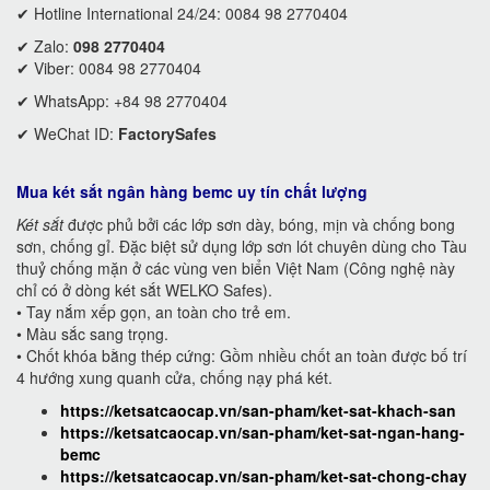
✔ Hotline International 24/24: 0084 98 2770404
✔ Zalo:
098 2770404
✔ Viber: 0084 98 2770404
✔ WhatsApp: +84 98 2770404
✔ WeChat ID:
FactorySafes
Mua két sắt ngân hàng bemc uy tín chất lượng
Két sắt
được phủ bởi các lớp sơn dày, bóng, mịn và chống bong
sơn, chống gỉ. Đặc biệt sử dụng lớp sơn lót chuyên dùng cho Tàu
thuỷ chống mặn ở các vùng ven biển Việt Nam (Công nghệ này
chỉ có ở dòng két sắt WELKO Safes).
• Tay nắm xếp gọn, an toàn cho trẻ em.
• Màu sắc sang trọng.
• Chốt khóa bằng thép cứng: Gồm nhiều chốt an toàn được bố trí
4 hướng xung quanh cửa, chống nạy phá két.
https://ketsatcaocap.vn/san-pham/ket-sat-khach-san
https://ketsatcaocap.vn/san-pham/ket-sat-ngan-hang-
bemc
https://ketsatcaocap.vn/san-pham/ket-sat-chong-chay