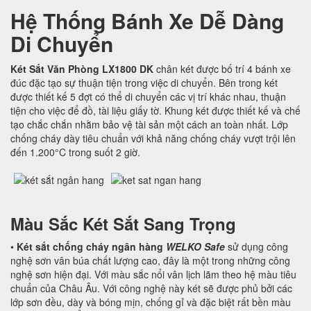
Hệ Thống Bánh Xe Dễ Dàng
Di Chuyển
Két Sắt Văn Phòng LX1800 DK
chân két được bố trí 4 bánh xe
đúc đặc tạo sự thuận tiện trong việc di chuyển. Bên trong két
được thiết kế 5 đợt có thể di chuyển các vị trí khác nhau, thuận
tiện cho việc để đồ, tài liệu giấy tờ. Khung két được thiết kế và chế
tạo chắc chắn nhằm bảo vệ tài sản một cách an toàn nhất. Lớp
chống cháy dày tiêu chuẩn với khả năng chống cháy vượt trội lên
đến 1.200°C trong suốt 2 giờ.
Màu Sắc Két Sắt Sang Trọng
•
Két sắt chống cháy ngân hàng
WELKO Safe
sử dụng công
nghệ sơn vân búa chất lượng cao, đây là một trong những công
nghệ sơn hiện đại. Với màu sắc nổi vân lịch lãm theo hệ màu tiêu
chuẩn của Châu Âu. Với công nghệ này két sẽ được phủ bởi các
lớp sơn đều, dày và bóng mịn, chống gỉ và đặc biệt rất bền màu