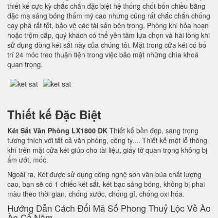
thiết kế cực kỳ chắc chắn đặc biệt hệ thống chốt bốn chiều bằng
đặc mạ sáng bóng thẩm mỹ cao nhưng cũng rất chắc chắn chống
cạy phá rất tốt, bảo vệ các tài sản bên trong. Phòng khi hỏa hoạn
hoặc trộm cắp, quý khách có thể yên tâm lựa chọn và hài lòng khi
sử dụng dòng két sắt này của chúng tôi. Mặt trong cửa két có bố
trí 24 móc treo thuận tiện trong việc bảo mật những chìa khoá
quan trọng.
Thiết kế Đặc Biệt
Két Sắt Văn Phòng LX1800 DK
Thiết kế bền đẹp, sang trọng
tương thích với tất cả văn phòng, công ty.... Thiết kế một lỗ thông
khí trên mặt cửa két giúp cho tài liệu, giấy tờ quan trọng không bị
ẩm ướt, mốc.
Ngoài ra, Két được sử dụng công nghệ sơn vân búa chất lượng
cao, bạn sẽ có 1 chiếc két sắt, két bạc sáng bóng, không bị phai
màu theo thời gian, chống xước, chống gỉ, chống oxi hóa.
Hướng Dẫn Cách Đổi Mã Số Phong Thuỷ Lộc Về Ào
Ào Cả Năm