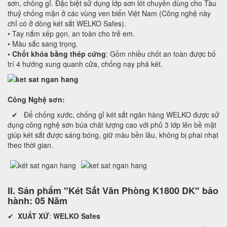
sơn, chống gỉ. Đặc biệt sử dụng lớp sơn lót chuyên dùng cho Tàu
thuỷ chống mặn ở các vùng ven biển Việt Nam (Công nghệ này
chỉ có ở dòng két sắt WELKO Safes).
• Tay nắm xếp gọn, an toàn cho trẻ em.
• Màu sắc sang trọng.
•
Chốt khóa bằng thép cứng
: Gồm nhiều chốt an toàn được bố
trí 4 hướng xung quanh cửa, chống nạy phá két.
Công Nghệ sơn:
✔ Để chống xước, chống gỉ két sắt ngân hàng WELKO được sử
dụng công nghệ sơn búa chât lượng cao với phủ 3 lớp lên bề mặt
giúp két sắt được sáng bóng, giữ màu bền lâu, không bị phai nhạt
theo thời gian.
II. Sản phẩm "Két Sắt Văn Phòng K1800 DK" bảo
hành: 05 Năm
✔
XUẤT XỨ
:
WELKO Safes