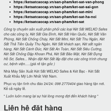
https://ketsatcaocap.vn/san-pham/ket-sat-van-phong
https://ketsatcaocap.vn/san-pham/ket-sat-sai-gon
https://ketsatcaocap.vn/san-pham/ket-sat-mini
https://ketsatcaocap.vn/san-pham/ket-sat-ha-noi
https://ketsatcaocap.vn/san-pham/ket-sat
Công ty chuyên sản xuất phân phối các loại Két Sắt WELKO Safes
cho các công ty, Két Sắt Gia Đình, Két Sắt Hàn Quốc, Két Sắt Văn
Phòng, Két Sắt Chống Cháy, Két Sắt Mini, Két Sắt Thu Ngân, Két
Sắt Thả Tiền Quầy Thu Ngân, Két Sắt khách sạn, Két sắt ngân
hàng, Két Sắt Cánh Đúc, Két Sắt An Toàn, Két Sắt Siêu Cường,
Két Sắt Chống Đập Khoan Phá, Két Sắt Bảo Mật, Két Sắt Đựng
Hồ Sơ, Safes... Nhận đặt Két Sắt lắp đặt cho các công trình chung
cư, bệnh viện.....(giá rẻ tận gốc )
Nhà Máy Sản Xuất Két Sắt WELKO Safes & Két Bạc - Két Sắt
Xuất Khẩu Mỹ Lớn Nhất Việt Nam.
Phục vụ tận tình chu đáo 24/24:
098 2770404
giao hàng tận nơi.
Kể cả ngày lễ.
"
Luôn luôn mang lại sự hài lòng mong đợi đến khách hàng
"
Liên hệ đặt hàng