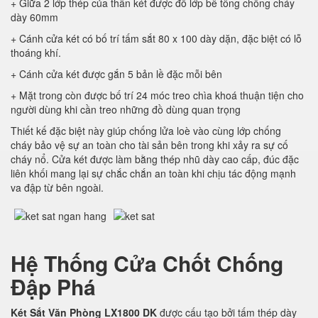
+ Giữa 2 lớp thép của thân két được đổ lớp bê tông chống cháy
dày 60mm
+ Cánh cửa két có bố trí tấm sắt 80 x 100 dày dặn, đặc biệt có lỗ
thoáng khí.
+ Cánh cửa két được gắn 5 bản lề đặc mỗi bên
+ Mặt trong còn được bố trí 24 móc treo chìa khoá thuận tiện cho
người dùng khi cần treo những đồ dùng quan trọng
Thiết kế đặc biệt này giúp chống lửa loè vào cùng lớp chống
cháy bảo vệ sự an toàn cho tài sản bên trong khi xảy ra sự cố
cháy nổ. Cửa két được làm bằng thép nhũ dày cao cấp, đúc đặc
liên khối mang lại sự chắc chắn an toàn khi chịu tác động mạnh
va đập từ bên ngoài.
Hệ Thống Cửa Chốt Chống
Đập Phá
Két Sắt Văn Phòng LX1800 DK
được cấu tạo bởi tấm thép dày