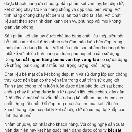
được khách hàng ưa chuộng. Sản phẩm két vân tay, két điện tử,
két chống cháy Có khả năng chống va đập cao, bền vững. Với
tính năng chống cháy tốt đem lại an toàn cho tài sản. Với Chất
liệu sắt thép sơn tĩnh điện xanh đen vv, phù hợp với mọi không
gian văn phòng.
Sản phẩm két vân tay được chế tạo bằng chất liệu thép siêu bền
bề mặt của két sắt được phun sơn đảm bảo luôn bền đẹp trong
thời gian sử dụng lâu dài. Với nhiều mẫu sản phẩm đa dạng được
thiết kế với nhiều tính năng an toàn phù hợp nhu cầu sử dụng.
Dòng
két sắt ngân hàng bemc vân tay vũng tàu
có sự đa dạng
về chủng loại cũng như mẫu mã, trọng lượng, khối lượng.
Chất liệu bề mặt của két bóng đẹp, mịn và sử dụng lớp sơn chống
trầy xước nên bạn có thể yên tâm trong quá trình sử dụng két.
Tính năng chống trộm luôn luôn được đảm bảo do két sắt bemc
chống cháy thường được làm từ nguyên liệu chắc chắn, dày dặn.
Dưới đây là một số tư vấn để sử dụng két sắt an toàn bemc cho
chất lượng tốt nhất. Để đáp ứng nhu cầu tìm mua két sắt của
khách hàng hiện nay đại lý két sắt điện tử đã có mặt tại khắp các
tỉnh thành phố.
Nhằm phục vụ tốt nhất cho khách hàng. Với công nghệ sản xuất
hiện đại hiện nay két hàn quốc hiện đang được công ty
két sắt