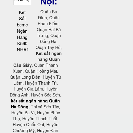
Nội:
Quận Ba
Két
Đình, Quận
Sắt
Hoàn Kiếm,
bemc
Quận Hai Bà
Ngân
Trưng, Quận
Hàng
Đống Đa,
K560
Quận Tây Hồ,
NHA1
Két sắt ngân
hàng Quận
Cầu Giấy
, Quận Thanh
Xuân, Quận Hoàng Mai,
Quận Long Biên, Huyện Từ
Liêm, Huyện Thanh Trì,
Huyện Gia Lâm, Huyện
Đông Anh, Huyện Sóc Sơn,
két sắt ngân hàng Quận
Hà Đông
, Thị xã Sơn Tây,
Huyện Ba Vì, Huyện Phúc
Thọ, Huyện Thạch Thất,
Huyện Quốc Oai, Huyện
Chương Mỹ, Huyện Đan