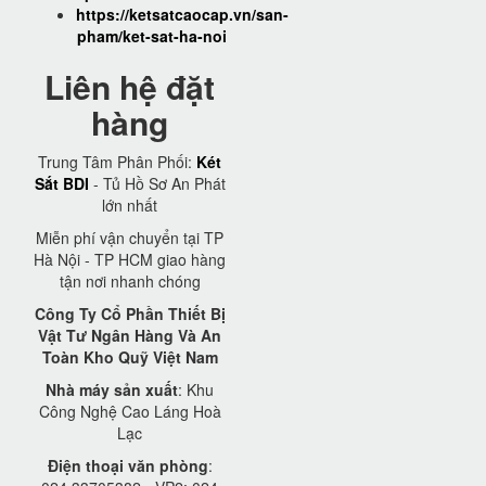
https://ketsatcaocap.vn/san-
pham/ket-sat-ha-noi
Liên hệ đặt
hàng
Trung Tâm Phân Phối:
Két
Sắt BDI
- Tủ Hồ Sơ An Phát
lớn nhất
Miễn phí vận chuyển tại TP
Hà Nội - TP HCM giao hàng
tận nơi nhanh chóng
Công Ty Cổ Phần Thiết Bị
Vật Tư Ngân Hàng Và An
Toàn Kho Quỹ Việt Nam
Nhà máy sản xuất
: Khu
Công Nghệ Cao Láng Hoà
Lạc
Điện thoại văn phòng
: