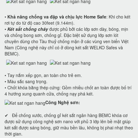
•
Khả năng chống va đập và chịu lực Home Safe
: Khi cho két
rơi tự do từ độ cao 30feet (9.144m).
•
Két sắt chống cháy
được phủ bởi các lớp sơn dày, bóng, mịn
và chống bong sơn, chống gỉ. Đặc biệt sử dụng lớp sơn lót
chuyên dùng cho Tàu thuỷ chống mặn ở các vùng ven biển Việt
Nam (Công nghệ này chỉ có ở dòng két sắt WELKO Safes và
BEMC).
• Tay nắm xếp gọn, an toàn cho trẻ em.
• Màu sắc sang trọng.
• Chốt khóa bằng thép cứng: Gồm nhiều chốt an toàn được bố trí
4 hướng xung quanh cửa, chống nạy phá két.
Công Nghệ sơn:
✔ Để chống xước, chống gỉ két sắt ngân hàng BEMC khóa cơ
được sử dụng công nghệ sơn nano với phủ 3 lớp lên bề mặt giúp
két sắt được sáng bóng, giữ màu bền lâu, không bị phai nhạt theo
thời gian.