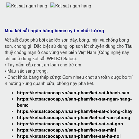
Mua két sắt ngân hàng bemc uy tín chất lượng
Két sắt
được phủ bởi các lớp sơn dày, bóng, mịn và chống bong
sơn, chống gỉ. Đặc biệt sử dụng lớp sơn lót chuyên dùng cho Tàu
thuỷ chống mặn ở các vùng ven biển Việt Nam (Công nghệ này
chỉ có ở dòng két sắt WELKO Safes).
• Tay nắm xếp gọn, an toàn cho trẻ em.
• Màu sắc sang trọng.
• Chốt khóa bằng thép cứng: Gồm nhiều chốt an toàn được bố trí
4 hướng xung quanh cửa, chống nạy phá két.
https://ketsatcaocap.vn/san-pham/ket-sat-khach-san
https://ketsatcaocap.vn/san-pham/ket-sat-ngan-hang-
bemc
https://ketsatcaocap.vn/san-pham/ket-sat-chong-chay
https://ketsatcaocap.vn/san-pham/ket-sat-van-phong
https://ketsatcaocap.vn/san-pham/ket-sat-sai-gon
https://ketsatcaocap.vn/san-pham/ket-sat-mini
https://ketsatcaocap.vn/san-pham/ket-sat-ha-noi