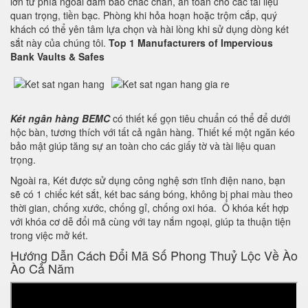
lớn từ phía ngoài đảm bảo chắc chắn, an toàn cho các tài liệu
quan trọng, tiền bạc. Phòng khi hỏa hoạn hoặc trộm cắp, quý
khách có thể yên tâm lựa chọn và hài lòng khi sử dụng dòng két
sắt này của chúng tôi.
Top 1 Manufacturers of Impervious
Bank Vaults & Safes
Két ngân hàng BEMC
có thiết kế gọn tiêu chuẩn có thể để dưới
hộc bàn, tương thích với tất cả ngân hàng. Thiết kế một ngăn kéo
bảo mật giúp tăng sự an toàn cho các giấy tờ và tài liệu quan
trọng.
Ngoài ra, Két được sử dụng công nghệ sơn tĩnh điện nano, bạn
sẽ có 1 chiếc két sắt, két bac sáng bóng, không bị phai màu theo
thời gian, chống xước, chống gỉ, chống oxi hóa. Ổ khóa kết hợp
với khóa cơ dễ đổi mã cùng với tay nắm ngoại, giúp ta thuận tiện
trong việc mở két.
Hướng Dẫn Cách Đổi Mã Số Phong Thuỷ Lộc Về Ào
Ào Cả Năm