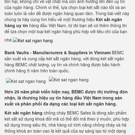
tổn hại, không chỉ về vật chất mà còn ảnh hưởng lớn đến uy tín
của ngân hàng. Chính vì thế, lựa chọn loại két sắt nào tốt và an
toàn luôn là vấn đề được ngân hàng quan tâm. Trong bài viết này
chúng ta hãy cùng tìm hiểu về một thương hiệu
Két sắt ngân
hàng
uy tín
hàng đầu Việt Nam, từ đó bạn sẽ có thêm thông tin
để lựa chọn một loại két ngân hàng phù hợp với tiêu chí của bạn
nhé.
Bank Vaults - Manufacturers & Suppliers in Vietnam
BEMC
sản xuất và cung cấp két sắt ngân hàng, với dòng két sắt ngân
hàng BEMC chất lượng, uy tín và chính hãng được bảo hành
chính hãng 5 năm trên toàn quốc
.
Hơn 20 năm phát triển hiện nay, BEMC được thị trường đón
nhận, là thương hiệu uy tín hàng đầu Việt Nam trong sản
xuất và phân phối đa dạng các loại két sắt ngân hàng.
Két sắt ngân hàng
chống cháy BEMC Safes là dòng sản phẩm
két sắt sử dụng khoá đổi mã có thể đổi mã theo ý muốn, phù hợp
sử dụng trong siêu thị, nhà hàng có tính năng chống cháy và hệ
thống khoá an toàn cao là kết quả của sự sáng tạo từ một dạng