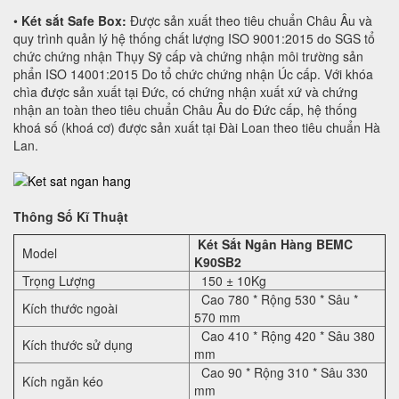
•
Két sắt Safe Box:
Được sản xuất theo tiêu chuẩn Châu Âu và
quy trình quản lý hệ thống chất lượng ISO 9001:2015 do SGS tổ
chức chứng nhận Thụy Sỹ cấp và chứng nhận môi trường sản
phẩn ISO 14001:2015 Do tổ chức chứng nhận Úc cấp. Với khóa
chìa được sản xuất tại Đức, có chứng nhận xuất xứ và chứng
nhận an toàn theo tiêu chuẩn Châu Âu do Đức cấp, hệ thống
khoá số (khoá cơ) được sản xuất tại Đài Loan theo tiêu chuẩn Hà
Lan.
Thông Số Kĩ Thuật
Két Sắt Ngân Hàng BEMC
Model
K90SB2
Trọng Lượng
150 ± 10Kg
Cao 780 * Rộng 530 * Sâu *
Kích thước ngoài
570 mm
Cao 410 * Rộng 420 * Sâu 380
Kích thước sử dụng
mm
Cao 90 * Rộng 310 * Sâu 330
Kích ngăn kéo
mm