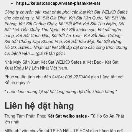
https://ketsatcaocap.vn/san-pham/ket-sat
Công ty chuyên sản xuất phân phối các loại Két Sắt WELKO Safes
cho các công ty, Két Sắt Gia Đình, Két Sắt Hàn Quốc, Két Sắt Văn
Phòng, Két Sắt Chống Cháy, Két Sắt Mini, Két Sắt Thu Ngân, Két
Sắt Thả Tiền Quầy Thu Ngân, Két Sắt khách sạn, Két sắt ngân
hàng, Két Sắt Cánh Đúc, Két Sắt An Toàn, Két Sắt Siêu Cường,
Két Sắt Chống Đập Khoan Phá, Két Sắt Bảo Mật, Két Sắt Đựng
Hồ Sơ, Safes... Nhận đặt Két Sắt lắp đặt cho các công trình chung
cư, bệnh viện.....(giá rẻ tận gốc )
Nhà Máy Sản Xuất Két Sắt WELKO Safes & Két Bạc - Két Sắt
Xuất Khẩu Mỹ Lớn Nhất Việt Nam.
Phục vụ tận tình chu đáo 24/24:
098 2770404
giao hàng tận nơi.
Kể cả ngày lễ.
"
Luôn luôn mang lại sự hài lòng mong đợi đến khách hàng
"
Liên hệ đặt hàng
Trung Tâm Phân Phối:
Két Sắt welko safes
- Tủ Hồ Sơ An Phát
lớn nhất
Miễn phí vận chuyển tại TP Hà Nội - TP HCM giao hàng tận nơi