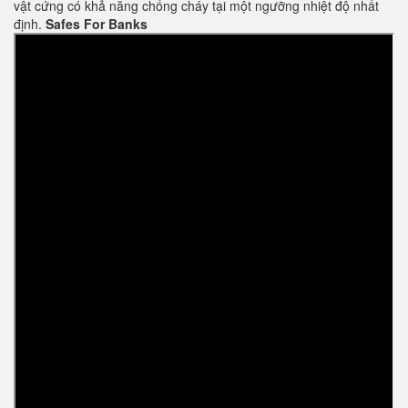
vật cứng có khả năng chống cháy tại một ngưỡng nhiệt độ nhất
định.
Safes For Banks