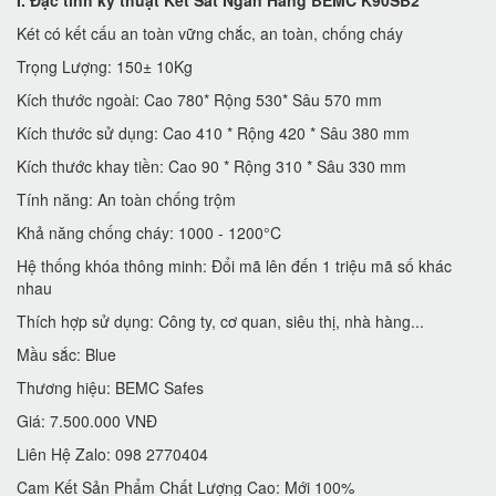
I. Đặc tính kỹ thuật
Két Sắt Ngân Hàng BEMC K90SB2
Két có kết cấu an toàn vững chắc, an toàn, chống cháy
Trọng Lượng: 150± 10Kg
Kích thước ngoài: Cao 780* Rộng 530* Sâu 570 mm
Kích thước sử dụng: Cao 410 * Rộng 420 * Sâu 380 mm
Kích thước khay tiền: Cao 90 * Rộng 310 * Sâu 330 mm
Tính năng: An toàn chống trộm
Khả năng chống cháy: 1000 - 1200°C
Hệ thống khóa thông minh: Đổi mã lên đến 1 triệu mã số khác
nhau
Thích hợp sử dụng: Công ty, cơ quan, siêu thị, nhà hàng...
Mầu sắc: Blue
Thương hiệu: BEMC Safes
Giá: 7.500.000 VNĐ
Liên Hệ Zalo: 098 2770404
Cam Kết Sản Phẩm Chất Lượng Cao: Mới 100%