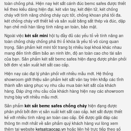
toàn chống phá. Hiện nay két sắt cánh đúc bemc safes được thiết
kế theo kiểu dáng hiện đại. két vân tay, két điện tử, két chống
cháy với tính năng chống cháy cực tốt, chống khoan phá tối đa.
két chống cháy với thiết kế và sản xuất bằng sắt thép và đúc, dập
hạn chế mối hàn tăng tính năng an toàn, bảo mật.
Ngoài việc
két sắt mini
hội tụ đầy đủ các yếu tố về tính năng an
toàn chống cháy chống phá thì ổ khóa là yếu tố vô cùng quan
trọng. Sản phẩm két mini tốt trang bị nhiều loại khoá khác nhau
mang đến tính đảm bảo an ninh lớn, độ an toàn cao cho tài sản
của bạn. Sản phẩm két sắt bemc safes hiện đạng được phân phối
bởi đơn vị sản xuất két sắt cao cấp.
Hiện nay các đại lý phân phối với nhiều mẫu mới. Hệ thống
showroom giới thiệu sản phẩm két sắt vân tay trên khắp các tỉnh
thành sẵn sàng phục vụ nhu cầu mua bán két sắt của khách
hàng. Đáp ứng nhu cầu của khách hàng hiện nay các showroom
trưng bày với nhiều mẫu mới.
Sản phẩm
két sắt bemc safes chống cháy
hiện đạng được
phân phối bởi đơn vị sản xuất két sắt cao cấp. két sắt được thiết
kế với nhiều tính năng an toàn cao cấp. Để được giải đáp các
thông tin mới nhất về sản phẩm quý khách hàng vui lòng xem
thêm tại website
ketsatcaocap.vn
hoặc liên hệ trực tiếp theo số