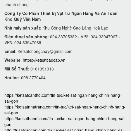
nhanh chóng
Công Ty Cổ Phần Thiết Bị Vật Tư Ngân Hàng Và An Toàn
Kho Quỹ Việt Nam
Nhà máy sản xuất
: Khu Công Nghệ Cao Láng Hoà Lạc
Điện thoại văn phòng
: 024 33705382 - VP2: 024 33947067 -
VP3: 024 33947069
Email
:
Ketsatchongchay@gmail.com
Website
:
https://ketsatcaocap.vn
Mã Số Thuế
: 0101391913
Hotline
: 098 2770404
https://ketsatcantho.com/tin-tuc/ket-sat-ngan-hang-chinh-hang-
sai-gon
https://ketsatnhatrang.com/tin-tuc/ket-sat-ngan-hang-chinh-hang-
sai-gon
https://ketsathanoi.com/tin-tuc/ket-sat-ngan-hang-chinh-hang-sai-
gon
http://tusatcaocap.com/tin-tuc/ket-sat-ngan-hang-chinh-hang-sai-