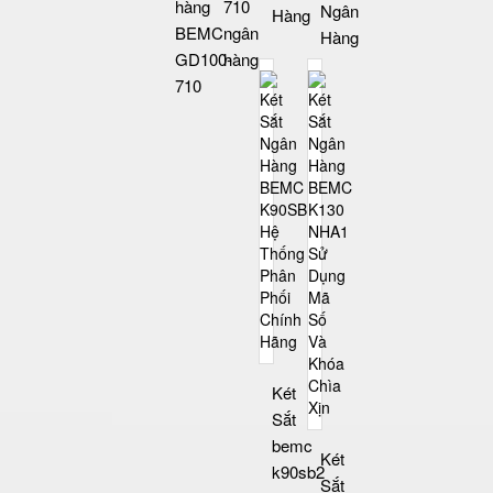
hàng
710
Ngân
Hàng
BEMC
ngân
Hàng
GD100-
hàng
710
Két
Sắt
bemc
Két
k90sb2
Sắt