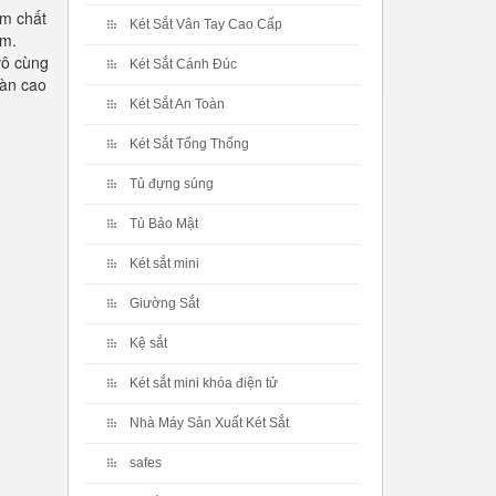
m chất
Két Sắt Vân Tay Cao Cấp
ẩm.
vô cùng
Két Sắt Cánh Đúc
oàn cao
Két Sắt An Toàn
Két Sắt Tổng Thống
Tủ đựng súng
Tủ Bảo Mật
Két sắt mini
Giường Sắt
Kệ sắt
Két sắt mini khóa điện tử
Nhà Máy Sản Xuất Két Sắt
safes