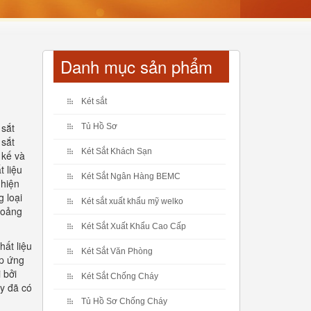
Danh mục sản phẩm
Két sắt
 sắt
Tủ Hồ Sơ
 sắt
Két Sắt Khách Sạn
 kế và
 liệu
Két Sắt Ngân Hàng BEMC
 hiện
 loại
Két sắt xuất khẩu mỹ welko
khoảng
Két Sắt Xuất Khẩu Cao Cấp
ất liệu
Két Sắt Văn Phòng
áp ứng
 bởi
Két Sắt Chống Cháy
y đã có
Tủ Hồ Sơ Chống Cháy