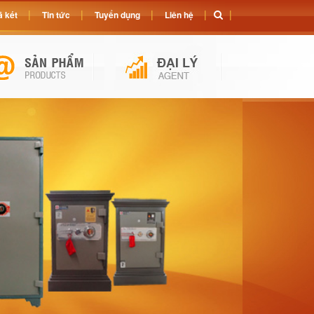
 két
Tin tức
Tuyển dụng
Liên hệ