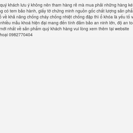
quý khách lưu ý không nên tham hàng rẻ mà mua phải những hàng ké
ng có tem bảo hành, giấy tờ chứng minh nguồn gốc chất lượng sản ph
tố về khả năng chống cháy chống nhiệt chống đập thì ổ khóa là yếu tố 
a nhiều mẫu khoá hiện đại mang đến tính đảm bảo an ninh lớn, độ an t
n mới nhất về sản phẩm quý khách hàng vui lòng xem thêm tại website
 thoại 0982770404