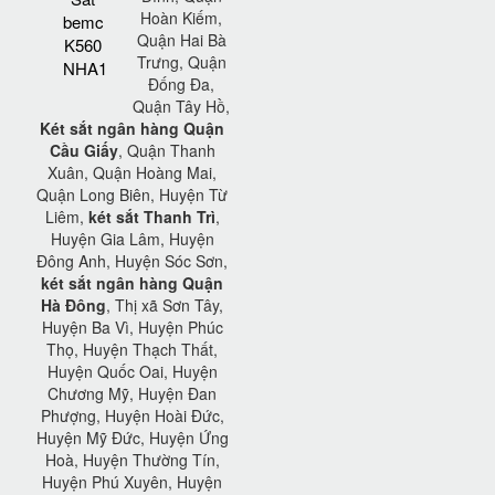
Hoàn Kiếm,
bemc
Quận Hai Bà
K560
Trưng, Quận
NHA1
Đống Đa,
Quận Tây Hồ,
Két sắt ngân hàng Quận
Cầu Giấy
, Quận Thanh
Xuân, Quận Hoàng Mai,
Quận Long Biên, Huyện Từ
Liêm,
két sắt Thanh Trì
,
Huyện Gia Lâm, Huyện
Đông Anh, Huyện Sóc Sơn,
két sắt ngân hàng Quận
Hà Đông
, Thị xã Sơn Tây,
Huyện Ba Vì, Huyện Phúc
Thọ, Huyện Thạch Thất,
Huyện Quốc Oai, Huyện
Chương Mỹ, Huyện Đan
Phượng, Huyện Hoài Đức,
Huyện Mỹ Đức, Huyện Ứng
Hoà, Huyện Thường Tín,
Huyện Phú Xuyên, Huyện