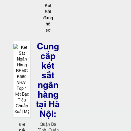
Két
Sắt
đựng
hồ
sơ
Cung
cấp
két
sắt
ngân
hàng
tại Hà
Nội:
Quận Ba
Két
Đình, Quận
Sắt