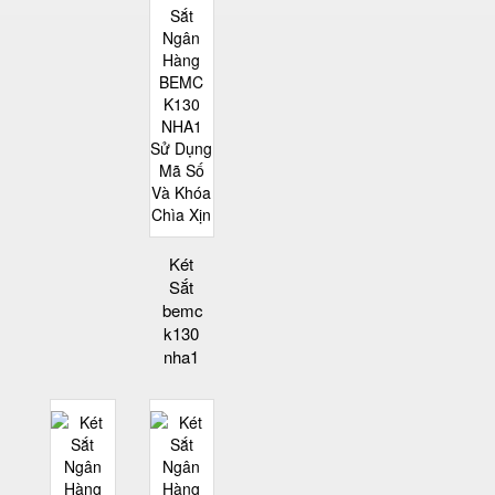
Két
Sắt
bemc
k130
nha1