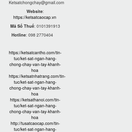
Ketsatchongchay@gmail.com
Website
:
https://ketsatcaocap.vn
Mã Số Thuế
: 0101391913
Hotline
: 098 2770404
https://ketsatcantho.com/tin-
tuc/ket-sat-ngan-hang-
chong-chay-van-tay-khanh-
hoa
https://ketsatnhatrang.com/tin-
tuc/ket-sat-ngan-hang-
chong-chay-van-tay-khanh-
hoa
https://ketsathanoi.com/tin-
tuc/ket-sat-ngan-hang-
chong-chay-van-tay-khanh-
hoa
http://tusatcaocap.com/tin-
tuc/ket-sat-ngan-hang-