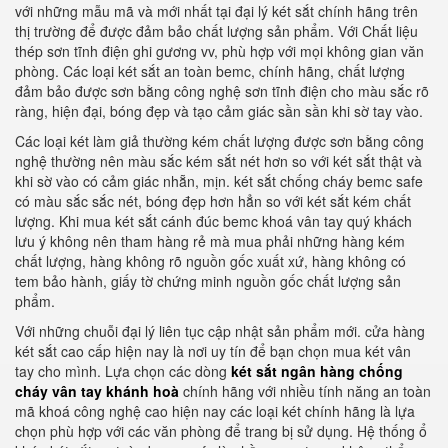
với những mẫu mã và mới nhất tại đại lý két sắt chính hãng trên
thị trường để được đảm bảo chất lượng sản phẩm. Với Chất liệu
thép sơn tĩnh điện ghi gương vv, phù hợp với mọi không gian văn
phòng. Các loại két sắt an toàn bemc, chính hãng, chất lượng
đảm bảo được sơn bằng công nghệ sơn tĩnh điện cho màu sắc rõ
ràng, hiện đại, bóng đẹp và tạo cảm giác sần sần khi sờ tay vào.
Các loại két làm giả thường kém chất lượng được sơn bằng công
nghệ thường nên màu sắc kém sắt nét hơn so với két sắt thật và
khi sờ vào có cảm giác nhẵn, mịn. két sắt chống cháy bemc safe
có màu sắc sắc nét, bóng đẹp hơn hẳn so với két sắt kém chất
lượng. Khi mua két sắt cánh đúc bemc khoá vân tay quý khách
lưu ý không nên tham hàng rẻ mà mua phải những hàng kém
chất lượng, hàng không rõ nguồn gốc xuất xứ, hàng không có
tem bảo hành, giấy tờ chứng minh nguồn gốc chất lượng sản
phẩm.
Với những chuỗi đại lý liên tục cập nhật sản phẩm mới. cửa hàng
két sắt cao cấp hiện nay là nơi uy tín để bạn chọn mua két vân
tay cho mình. Lựa chọn các dòng
két sắt ngân hàng chống
cháy vân tay khánh hoà
chính hãng với nhiều tính năng an toàn
mã khoá công nghệ cao hiện nay các loại két chính hãng là lựa
chọn phù hợp với các văn phòng để trang bị sử dụng. Hệ thống ổ