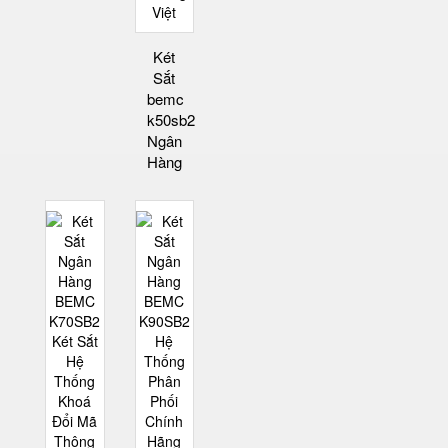
Két
Sắt
bemc
k50sb2
Ngân
Hàng