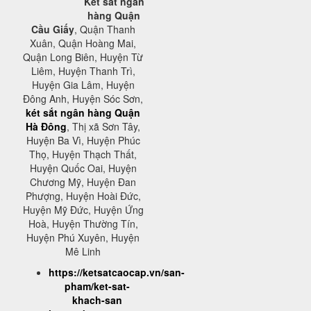
Két sắt ngân
hàng Quận
Cầu Giấy
, Quận Thanh
Xuân, Quận Hoàng Mai,
Quận Long Biên, Huyện Từ
Liêm, Huyện Thanh Trì,
Huyện Gia Lâm, Huyện
Đông Anh, Huyện Sóc Sơn,
két sắt ngân hàng Quận
Hà Đông
, Thị xã Sơn Tây,
Huyện Ba Vì, Huyện Phúc
Thọ, Huyện Thạch Thất,
Huyện Quốc Oai, Huyện
Chương Mỹ, Huyện Đan
Phượng, Huyện Hoài Đức,
Huyện Mỹ Đức, Huyện Ứng
Hoà, Huyện Thường Tín,
Huyện Phú Xuyên, Huyện
Mê Linh
https://ketsatcaocap.vn/san-
pham/ket-sat-
khach-san