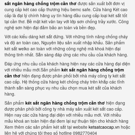
sắt ngân hàng chống trộm cần thơ
được sản xuất bởi đơn vị
cung cấp két cao cấp thương hiệu bemc safe. Cửa hàng Két cao
cấp là đại lý chính hãng uy tín hàng đầu cung cấp loại két sắt tốt
tại cần thơ. Bề mặt két vân tay với lớp sơn chống trầy xước. Công
nghệ sơn hiện đại đảm bảo an toàn và bền đẹp.
Với các kiểu dáng két sắt đứng. Với những tính năng chống cháy
và độ an toàn cao, Nguyên liệu sản xuất nhập khẩu. Sản phẩm
két sắt welko an toàn với những công nghệ mã khoá hiện đại
thông tinh nhất. Sẵn sàng đáp ứng các nhu cầu của khách hàng.
Đáp ứng nhu cầu của khách hàng hiện nay các cửa hàng đại diện
với nhiều mẫu mới.Sản phẩm
két sắt ngân hàng chống trộm
cần thơ
hiện đạng được phân phối bởi nhà máy công ty két sắt
cao cấp. Hệ thống cửa hàng két chống cháy trên khắp các tỉnh
thành sẵn sàng phục vụ nhu cầu chọn mua két sắt của khách
hàng.
Sản phẩm
két sắt ngân hàng chống trộm cần thơ
hiện đạng
được phân phối bởi công ty nhà máy sản xuất két sắt cao cấp.
Hiện nay các cửa hàng đại diện với nhiều mẫu mới. Với nhiều
mẫu khoá an toàn hiện đại đem lại sự thuận tiện cho khách hàng
Xem thêm các sản phẩm két sắt tại website
ketsatcaocap.vn
hoặc
liên hệ với chúng tôi theo số hotline 0982770404