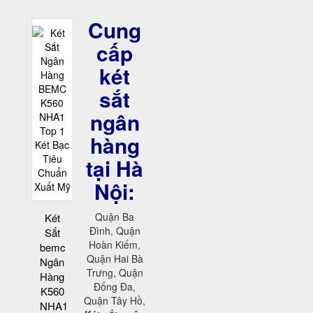
Cung
cấp
két
sắt
ngân
hàng
tại Hà
Nội:
Quận Ba
Két
Đình, Quận
Sắt
Hoàn Kiếm,
bemc
Quận Hai Bà
Ngân
Trưng, Quận
Hàng
Đống Đa,
K560
Quận Tây Hồ,
NHA1