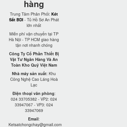
hàng
Trung Tâm Phân Phối:
Két
Sắt BDI
- Tủ Hồ Sơ An Phát
lớn nhất
Miễn phí vận chuyển tại TP
Hà Nội - TP HCM giao hàng
tận nơi nhanh chóng
Công Ty Cổ Phần Thiết Bị
Vật Tư Ngân Hàng Và An
Toàn Kho Quỹ Việt Nam
Nhà máy sản xuất
: Khu
Công Nghệ Cao Láng Hoà
Lạc
Điện thoại văn phòng
:
024 33705382 - VP2: 024
33947067 - VP3: 024
33947069
Email
:
Ketsatchongchay@gmail.com