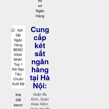
hồ
sơ
Ngân
Hàng
Cung
cấp
két
sắt
ngân
hàng
tại Hà
Nội:
Quận Ba
Két
Đình, Quận
Sắt
Hoàn Kiếm,
bemc
Quận Hai Bà