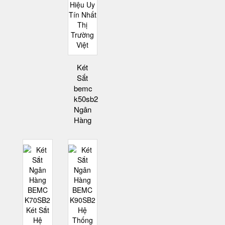
Két
Sắt
bemc
k50sb2
Ngân
Hàng