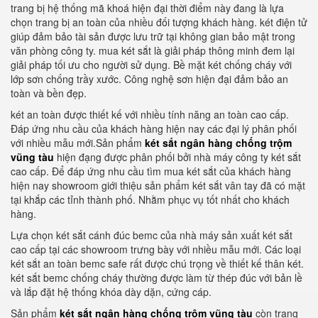
trang bị hệ thống mã khoá hiện đại thời điểm này đang là lựa
chọn trang bị an toàn của nhiều đối tượng khách hàng. két điện tử
giúp đảm bảo tài sản được lưu trữ tại không gian bảo mật trong
văn phòng công ty. mua két sắt là giải pháp thông minh đem lại
giải pháp tối ưu cho người sử dụng. Bề mặt két chống cháy với
lớp sơn chống trầy xước. Công nghệ sơn hiện đại đảm bảo an
toàn và bền đẹp.
két an toàn được thiết kế với nhiều tính năng an toàn cao cấp.
Đáp ứng nhu cầu của khách hàng hiện nay các đại lý phân phối
với nhiều mẫu mới.Sản phẩm
két sắt ngân hàng chống trộm
vũng tàu
hiện đạng được phân phối bởi nhà máy công ty két sắt
cao cấp. Để đáp ứng nhu cầu tìm mua két sắt của khách hàng
hiện nay showroom giới thiệu sản phẩm két sắt vân tay đã có mặt
tại khắp các tỉnh thành phố. Nhằm phục vụ tốt nhất cho khách
hàng.
Lựa chọn két sắt cánh đúc bemc của nhà máy sản xuất két sắt
cao cấp tại các showroom trưng bày với nhiều mẫu mới. Các loại
két sắt an toàn bemc safe rất được chú trọng về thiết kế thân két.
két sắt bemc chống cháy thường được làm từ thép đúc với bản lề
và lắp đặt hệ thống khóa dày dặn, cứng cáp.
Sản phẩm
két sắt ngân hàng chống trộm vũng tàu
còn trang