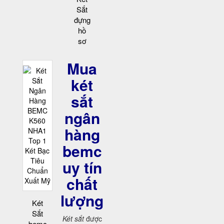
Sắt
đựng
hồ
sơ
Mua
két
sắt
ngân
hàng
bemc
uy tín
chất
lượng
Két
Sắt
Két sắt
được
bemc