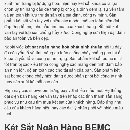
xuất trên trang bị tự động hoá. hiện nay két sắt khoá cơ là lựa
chọn uy tín hàng đầu để trang bị cho gia đình đem lại sự yên tâm
và an toàn khi lưu trữ tài sản của gia đình, công ty mình. Sản
phẩm két sắt vân tay với nhiều các model mới an toàn hiện đại
đáp ứng tốt mọi nhu cầu tìm mua của khách hàng. Bề mặt két
vân tay với lớp sơn chống trầy xước. Công nghệ sơn hiện đại đảm
bảo an toàn và bền đẹp.
Ngoài việc
két sắt ngân hàng hoà phát ninh thuận
hội tụ đầy
đủ các yếu tố về tính năng an toàn chống cháy chống phá thì ổ
khóa là yếu tố vô cùng quan trọng. Sản phẩm két sắt bemc mini
tốt tran bị các kiểu khoá công nghệ cao mang đến tính đảm bảo
an ninh lớn, độ an toàn cao cho tài sản của bạn. Sản phẩm két
sắt bemc chống cháy hiện đạng được phân phối bởi công ty nhà
máy sản xuất két sắt cao cấp.
Hiện nay các showroom trưng bày với nhiều mẫu mới. Hệ thống
đại diện bán hàng két vân tay trên khắp các tỉnh thành sẵn sàng
phục vụ nhu cầu tìm mua két sắt của khách hàng. Đáp ứng nhu
cầu của khách hàng hiện nay các đại lý phân phối với nhiều mẫu
mới
Két Sắt Ngân Hàng BEMC