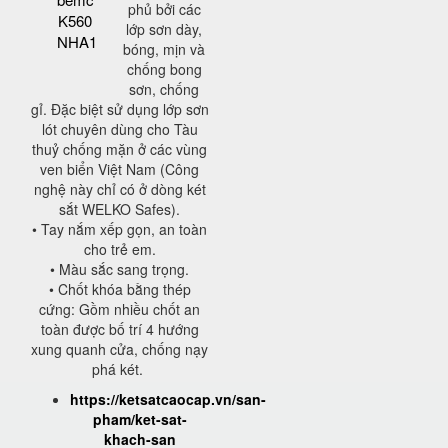
phủ bởi các
K560
lớp sơn dày,
NHA1
bóng, mịn và
chống bong
sơn, chống
gỉ. Đặc biệt sử dụng lớp sơn
lót chuyên dùng cho Tàu
thuỷ chống mặn ở các vùng
ven biển Việt Nam (Công
nghệ này chỉ có ở dòng két
sắt WELKO Safes).
• Tay nắm xếp gọn, an toàn
cho trẻ em.
• Màu sắc sang trọng.
• Chốt khóa bằng thép
cứng: Gồm nhiều chốt an
toàn được bố trí 4 hướng
xung quanh cửa, chống nạy
phá két.
https://ketsatcaocap.vn/san-
pham/ket-sat-
khach-san