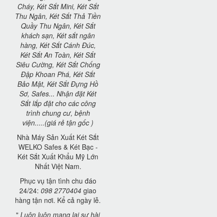
Cháy, Két Sắt Mini, Két Sắt
Thu Ngân, Két Sắt Thả Tiền
Quầy Thu Ngân, Két Sắt
khách sạn, Két sắt ngân
hàng, Két Sắt Cánh Đúc,
Két Sắt An Toàn, Két Sắt
Siêu Cường, Két Sắt Chống
Đập Khoan Phá, Két Sắt
Bảo Mật, Két Sắt Đựng Hồ
Sơ, Safes... Nhận đặt Két
Sắt lắp đặt cho các công
trình chung cư, bệnh
viện.....(giá rẻ tận gốc )
Nhà Máy Sản Xuất Két Sắt
WELKO Safes & Két Bạc -
Két Sắt Xuất Khẩu Mỹ Lớn
Nhất Việt Nam.
Phục vụ tận tình chu đáo
24/24:
098 2770404
giao
hàng tận nơi. Kể cả ngày lễ.
"
Luôn luôn mang lại sự hài