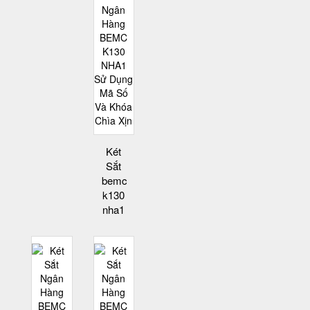
Két
Sắt
bemc
k130
nha1