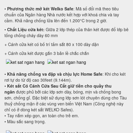
•
Phương thức mở két Welko Safe
: Mã số đổi mã theo tiêu
chuẩn của Ngân hàng Nhà nước kết hợp với khoá chia và tay
cầm. Khả năng chống lửa lên đến 1.200°C trong 2 giờ.
•
Chất Liệu cửa két:
Giữa 2 lớp thép của thân két được đổ lớp bê
tống chống cháy dày 60 mm
+ Cánh cửa két có bố trí tấm sắt 80 x 100 dày dặn
+ Cánh cửa két được gắn 3 bản lề chắc chắn
•
Khả năng chống va đập và chịu lực Home Safe
: Khi cho két
rơi tự do từ độ cao 30feet (9.144m).
•
Két sắt
Có Cánh Cửa Sau
Cất giữ tiền cho quầy thu
ngân
được phủ bởi các lớp sơn dày, bóng, mịn và chống bong
sơn, chống gỉ. Đặc biệt sử dụng lớp sơn lót chuyên dùng cho Tàu
thuỷ chống mặn ở các vùng ven biển Việt Nam (Công nghệ này
chỉ có ở dòng két sắt WELKO Safes).
• Tay nắm xếp gọn, an toàn cho trẻ em.
• Màu sắc sang trọng.