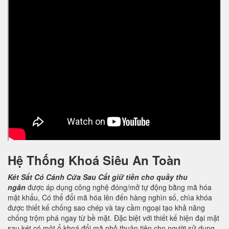
Hệ Thống Khoá Siêu An Toàn
Két Sắt Có Cánh Cửa Sau
Cất giữ tiền cho quầy thu
ngân
được áp dụng công nghệ đóng/mở tự động bằng mã hóa
mật khẩu, Có thể đổi mã hóa lên đến hàng nghìn số, chìa khóa
được thiết kế chống sao chép và tay cầm ngoại tạo khả năng
chống trộm phá ngay từ bề mặt. Đặc biệt với thiết kế hiện đại mặt
sau két có một ổ khoá đổi mã nhỏ thuận tiện cho người sử dụng