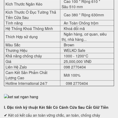
Cao
1
00
* Rộng
61
0 *
Kích Thước Ngăn Kéo
Sâu
51
0 mm
Kích Thước Ô Đục Tường Thả
Cao
380
* Rộng
630mm
Tiền Cửa Sau
Tính năng
An Toàn Chống trộm
Hệ Thống Khoá Thông Minh
Khoá đổi mã
Ngân hàng, cơ quan, siêu
Thích Hợp sử dụng
thị, nhà hàng...
Màu Sắc
Brown
Thương Hiệu
WELKO Safe
Khả năng chống cháy
1000 - 1200°C
Giá
25,000,000 VNĐ
Liên Hệ Zalo
098 2770404
Cam Kết Sản Phẩm Chất
Mới 100%
Lượng Cao
Hotline International 24/7
098 2770404
I. Đặc tính kỹ thuật
Két Sắt Có Cánh Cửa Sau Cất Giữ Tiền
✔
Két có kết cấu an toàn vững chắc, an toàn, chống cháy