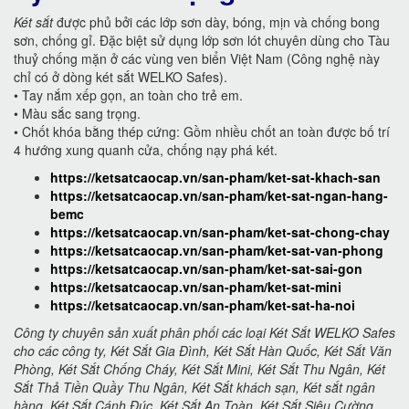
Két sắt
được phủ bởi các lớp sơn dày, bóng, mịn và chống bong
sơn, chống gỉ. Đặc biệt sử dụng lớp sơn lót chuyên dùng cho Tàu
thuỷ chống mặn ở các vùng ven biển Việt Nam (Công nghệ này
chỉ có ở dòng két sắt WELKO Safes).
• Tay nắm xếp gọn, an toàn cho trẻ em.
• Màu sắc sang trọng.
• Chốt khóa bằng thép cứng: Gồm nhiều chốt an toàn được bố trí
4 hướng xung quanh cửa, chống nạy phá két.
https://ketsatcaocap.vn/san-pham/ket-sat-khach-san
https://ketsatcaocap.vn/san-pham/ket-sat-ngan-hang-
bemc
https://ketsatcaocap.vn/san-pham/ket-sat-chong-chay
https://ketsatcaocap.vn/san-pham/ket-sat-van-phong
https://ketsatcaocap.vn/san-pham/ket-sat-sai-gon
https://ketsatcaocap.vn/san-pham/ket-sat-mini
https://ketsatcaocap.vn/san-pham/ket-sat-ha-noi
Công ty chuyên sản xuất phân phối các loại Két Sắt WELKO Safes
cho các công ty, Két Sắt Gia Đình, Két Sắt Hàn Quốc, Két Sắt Văn
Phòng, Két Sắt Chống Cháy, Két Sắt Mini, Két Sắt Thu Ngân, Két
Sắt Thả Tiền Quầy Thu Ngân, Két Sắt khách sạn, Két sắt ngân
hàng, Két Sắt Cánh Đúc, Két Sắt An Toàn, Két Sắt Siêu Cường,