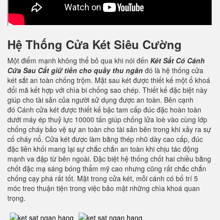
Hệ Thống Cửa Két Siêu Cường
Một điểm mạnh không thể bỏ qua khi nói đến
Két Sắt Có Cánh
Cửa Sau Cất giữ tiền cho quầy thu ngân
đó là hệ thống cửa
két sắt an toàn chống trộm. Mặt sau két được thiết kế một ổ khoá
đổi mã kết hợp với chìa bi chống sao chép. Thiết kế đặc biệt này
giúp cho tài sản của người sử dụng được an toàn. Bên cạnh
đó Cánh cửa két được thiết kế bậc tam cấp đúc đặc hoàn toàn
dưới máy ép thuỷ lực 10000 tấn giúp chống lửa loè vào cùng lớp
chống cháy bảo vệ sự an toàn cho tài sản bên trong khi xảy ra sự
cố cháy nổ. Cửa két được làm bằng thép nhũ dày cao cấp, đúc
đặc liên khối mang lại sự chắc chắn an toàn khi chịu tác động
mạnh va đập từ bên ngoài. Đặc biệt hệ thống chốt hai chiều bằng
chốt đặc mạ sáng bóng thẩm mỹ cao nhưng cũng rất chắc chắn
chống cạy phá rất tốt. Mặt trong cửa két, mỗi cánh có bố trí 5
móc treo thuận tiện trong việc bảo mật những chìa khoá quan
trọng.