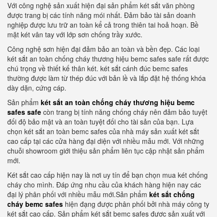
Với công nghệ sản xuất hiện đại sản phẩm két sắt văn phòng
được trang bị các tính năng mói nhất. Đảm bảo tài sản doanh
nghiệp được lưu trữ an toàn kể cả trong thiên tai hoả hoạn. Bề
mặt két vân tay với lớp sơn chống trầy xước.
Công nghệ sơn hiện đại đảm bảo an toàn và bền đẹp. Các loại
két sắt an toàn chống cháy thương hiệu bemc safes safe rất được
chú trọng về thiết kế thân két. két sắt cánh đúc bemc safes
thường được làm từ thép đúc với bản lề và lắp đặt hệ thống khóa
dày dặn, cứng cáp.
Sản phẩm
két sắt an toàn chống cháy thương hiệu bemc
safes safe
còn trang bị tính năng chống cháy nên đảm bảo tuyệt
đối độ bảo mật và an toàn tuyệt đối cho tài sản của bạn. Lựa
chọn két sắt an toàn bemc safes của nhà máy sản xuất két sắt
cao cấp tại các cửa hàng đại diện với nhiều mẫu mới. Với những
chuỗi showroom giới thiệu sản phẩm liên tục cập nhật sản phẩm
mới.
Két sắt cao cấp hiện nay là nơi uy tín để bạn chọn mua két chống
cháy cho mình. Đáp ứng nhu cầu của khách hàng hiện nay các
đại lý phân phối với nhiều mẫu mới.Sản phẩm
két sắt chống
cháy bemc safes
hiện đạng được phân phối bởi nhà máy công ty
két sắt cao cấp. Sản phẩm két sắt bemc safes được sản xuất với