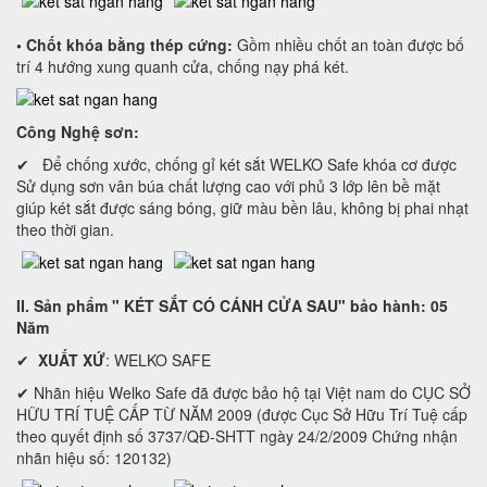
• Chốt khóa bằng thép cứng:
Gồm nhiều chốt an toàn được bố
trí 4 hướng xung quanh cửa, chống nạy phá két.
Công Nghệ sơn:
✔ Để chống xước, chống gỉ két sắt WELKO Safe khóa cơ được
Sử dụng sơn vân búa chất lượng cao với phủ 3 lớp lên bề mặt
giúp két sắt được sáng bóng, giữ màu bền lâu, không bị phai nhạt
theo thời gian.
II. Sản phẩm "
KÉT SẮT CÓ CÁNH CỬA SAU
" bảo hành: 05
Năm
✔
XUẤT XỨ
: WELKO SAFE
✔ Nhãn hiệu Welko Safe đã được bảo hộ tại Việt nam do CỤC SỞ
HỮU TRÍ TUỆ CẤP TỪ NĂM 2009 (được Cục Sở Hữu Trí Tuệ cấp
theo quyết định số 3737/QĐ-SHTT ngày 24/2/2009 Chứng nhận
nhãn hiệu số: 120132)