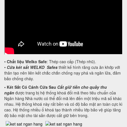
•
Chất liệu Welko Safe
: Thép cao cấp (Thép nhũ).
•
Cửa két sắt WELKO Safes
thiết kế hình răng cưa ăn khớp với
thân tạo nên liên kết chắc chắn chống nạy phá và ngăn lửa, đảm
bảo chống cháy.
•
Két Sắt Có Cánh Cửa Sau
Cất giữ tiền cho quầy thu
ngân
được trang bị hệ thống khoá đổi mã theo tiêu chuẩn của
Ngân hàng Nhà nước có thể đổi mã lên đến một triệu mã số khác
nhau. Hệ thống khoá này rất bền và có độ bảo mật an toàn cực kì
cao. Hệ thống nhiều ổ khoá tạo thành nhiều lớp bảo vệ giúp tăng
độ bảo mật cho tài sản được cất giữ bên trong.