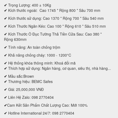
✔
Trọng Lượng: 400 ± 10Kg
✔
Kích thước ngoài:
Cao
17
45
* Rộng
80
0 * Sâu
70
0 mm
✔
Kích thước sử dụng:
Cao
1370
* Rộng
700
* Sâu
54
0 mm
✔
Kích Thước Ngăn Kéo:
Cao
1
00
* Rộng
61
0 * Sâu
51
0 mm
✔
Kích Thước Ô Đục Tường Thả Tiền Cửa Sau
:
Cao
380
*
Rộng
630mm
✔
Tính năng: An toàn chống trộm
✔
Khả năng chống cháy: 1000 - 1200°C
✔
Hệ thống khóa thông minh: Khoá đổi mã
✔
Thích hợp sử dụng: Ngân hàng, cơ quan, siêu thị, nhà hàng...
✔
Mầu sắc:Brown
✔
Thương hiệu: BEMC Safes
✔
Giá: 25,000,000 VNĐ
✔
Liên Hệ Zalo: 098 2770404
✔
Cam Kết Sản Phẩm Chất Lượng Cao: Mới 100%
✔
Hotline International 24/7: 098 2770404