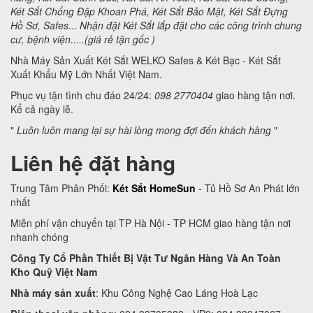
Két Sắt Chống Đập Khoan Phá, Két Sắt Bảo Mật, Két Sắt Đựng
Hồ Sơ, Safes... Nhận đặt Két Sắt lắp đặt cho các công trình chung
cư, bệnh viện.....(giá rẻ tận gốc )
Nhà Máy Sản Xuất Két Sắt WELKO Safes & Két Bạc - Két Sắt
Xuất Khẩu Mỹ Lớn Nhất Việt Nam.
Phục vụ tận tình chu đáo 24/24:
098 2770404
giao hàng tận nơi.
Kể cả ngày lễ.
"
Luôn luôn mang lại sự hài lòng mong đợi đến khách hàng
"
Liên hệ đặt hàng
Trung Tâm Phân Phối:
Két Sắt HomeSun
- Tủ Hồ Sơ An Phát lớn
nhất
Miễn phí vận chuyển tại TP Hà Nội - TP HCM giao hàng tận nơi
nhanh chóng
Công Ty Cổ Phần Thiết Bị Vật Tư Ngân Hàng Và An Toàn
Kho Quỹ Việt Nam
Nhà máy sản xuất
: Khu Công Nghệ Cao Láng Hoà Lạc