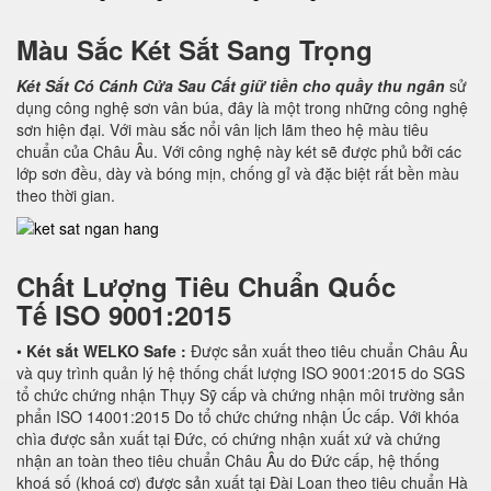
Màu Sắc Két Sắt Sang Trọng
Két Sắt Có Cánh Cửa Sau
Cất giữ tiền cho quầy thu ngân
sử
dụng công nghệ sơn vân búa, đây là một trong những công nghệ
sơn hiện đại. Với màu sắc nổi vân lịch lãm theo hệ màu tiêu
chuẩn của Châu Âu. Với công nghệ này két sẽ được phủ bởi các
lớp sơn đều, dày và bóng mịn, chống gỉ và đặc biệt rất bền màu
theo thời gian.
Chất Lượng Tiêu Chuẩn Quốc
Tế
ISO 9001:2015
•
Két sắt WELKO Safe :
Được sản xuất theo tiêu chuẩn Châu Âu
và quy trình quản lý hệ thống chất lượng ISO 9001:2015 do SGS
tổ chức chứng nhận Thụy Sỹ cấp và chứng nhận môi trường sản
phẩn ISO 14001:2015 Do tổ chức chứng nhận Úc cấp. Với khóa
chìa được sản xuất tại Đức, có chứng nhận xuất xứ và chứng
nhận an toàn theo tiêu chuẩn Châu Âu do Đức cấp, hệ thống
khoá số (khoá cơ) được sản xuất tại Đài Loan theo tiêu chuẩn Hà