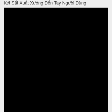
Két Sắt Xuất Xưởng Đến Tay Người Dùng