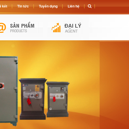
 két
Tin tức
Tuyển dụng
Liên hệ