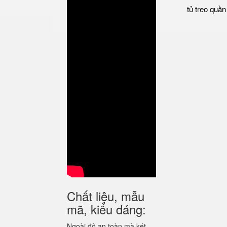
tủ treo quần
Chất liệu, mẫu
mã, kiểu dáng:
Ngoài độ an toàn mà két