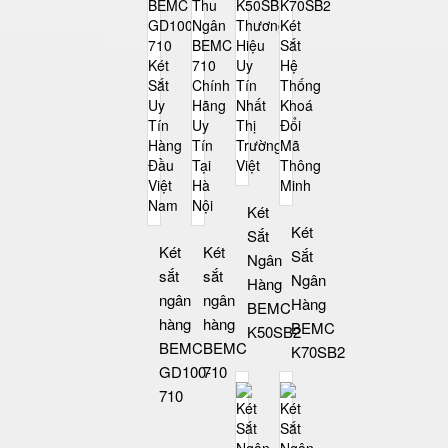
Két
Két
Sắt
Két
Két
Sắt
Ngân
sắt
sắt
Ngân
Hàng
ngân
ngân
Hàng
BEMC
hàng
hàng
BEMC
K50SB2
BEMC
BEMC
K70SB2
GD100-
710
710