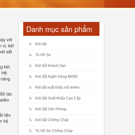
Danh mục sản phẩm
áy với
Két sắt
 vị. két
két sắt
Tủ Hồ Sơ
g két.
Két Sắt Khách Sạn
. Hệ
Két Sắt Ngân Hàng BEMC
h năng
Két sắt xuất khẩu mỹ welko
đối tác
Két Sắt Xuất Khẩu Cao Cấp
welko
Két Sắt Văn Phòng
t liệu
ên hệ
Két Sắt Chống Cháy
Tủ Hồ Sơ Chống Cháy