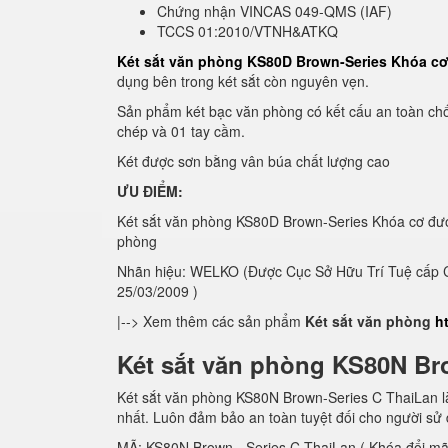
Chứng nhận VINCAS 049-QMS (IAF)
TCCS 01:2010/VTNH&ATKQ
Két sắt văn phòng KS80D Brown-Series Khóa c
dụng bên trong két sắt còn nguyên vẹn.
Sản phẩm két bạc văn phòng có kết cấu an toàn chố
chép và 01 tay cầm.
Két được sơn bằng vân búa chất lượng cao
ƯU ĐIỂM:
Két sắt văn phòng KS80D Brown-Series Khóa cơ đượ
phòng
Nhãn hiệu: WELKO (Được Cục Sở Hữu Trí Tuệ cấp C
25/03/2009 )
|--> Xem thêm các sản phẩm
Két sắt văn phòng
h
Két sắt văn phòng KS80N Br
Két sắt văn phòng KS80N Brown-Series C ThaiLan là
nhất. Luôn đảm bảo an toàn tuyệt đối cho người sử
MÃ: KS80N Brown - Series C ThaiLan ( Khóa đổi mã 