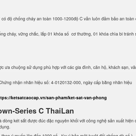
ơ
có độ chống cháy an toàn 1000-1200độ C vẫn luôn đảm bảo an toàn 
ng cháy, vững chắc, lắp 01 khóa số cơ thường, 01 khóa chìa bi tránh
c ưa chuộng sử dụng phù hợp với các gia đình, căn hộ, khách sạn, vă
hứng nhận nhãn hiệu số: 4-0120132-000, ngày cấp bằng nhãn hiệu
ttps://ketsatcaocap.vn/san-pham/ket-sat-van-phong
own-Series C ThaiLan
 dòng két sắt được đúc đặc nguyên khối với công nghệ sản xuất hiện 
 dụng.
theo ý muốn lên đến 1000 số, tùy ý bảo mật tuyệt đối chống dò số )