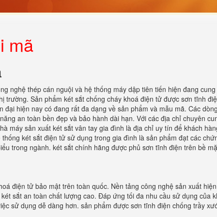
ổi mã
ã
ng nghệ thép cán nguội và hệ thống máy dập tiên tiến hiện đang cung
 thị trường. Sản phẩm két sắt chống cháy khoá điện tử được sơn tĩnh đi
iện đại hiện nay có đang rất đa dạng về sản phẩm và mẫu mã. Các dòn
h năng an toàn bền đẹp và bảo hành dài hạn. Với các địa chỉ chuyên cu
nhà máy sản xuất két sắt vân tay gia đình là địa chỉ uy tín để khách hà
ệ thống két sắt điện tử sử dụng trong gia đình là sản phẩm đạt các chứ
iểu trong ngành. két sắt chính hãng được phủ sơn tĩnh điện trên bề mặ
oá điện tử bảo mật trên toàn quốc. Nền tảng công nghệ sản xuất hiện 
két sắt an toàn chất lượng cao. Đáp ứng tối đa nhu cầu sử dụng của 
ho việc sử dụng dễ dàng hơn. sản phẩm được sơn tĩnh điện chống trầy x