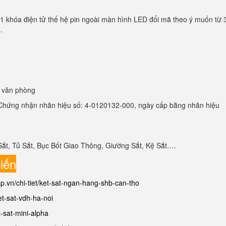
01 khóa điện tử thế hệ pin ngoài màn hình LED đổi mã theo ý muốn từ 
.
, văn phòng
hứng nhận nhãn hiệu số: 4-0120132-000, ngày cấp bằng nhãn hiệu
Sắt, Tủ Sắt, Bục Bốt Giao Thông, Giường Sắt, Kệ Sắt….
iến
ap.vn/chi-tiet/ket-sat-ngan-hang-shb-can-tho
ket-sat-vdh-ha-noi
t-sat-mini-alpha