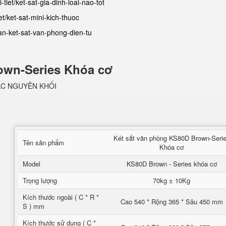
-tiet/ket-sat-gia-dinh-loai-nao-tot
et/ket-sat-mini-kich-thuoc
ban-ket-sat-van-phong-dien-tu
own-Series Khóa cơ
ẶC NGUYÊN KHỐI
Két sắt văn phòng KS80D Brown-Seri
Tên sản phẩm
Khóa cơ
Model
KS80D Brown - Series khóa cơ
Trọng lượng
70kg ± 10Kg
Kích thước ngoài ( C * R *
Cao 540 * Rộng 365 * Sâu 450 mm
S ) mm
Kích thước sử dụng ( C *