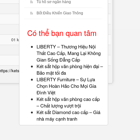
Tủ hồ sơ ngân hàng
Cao 35 * Rộng 250 * Sâu 230 mm
Bốt Điều Khiển Giao Thông
An Toàn chống cháy
1000-1200độ C
Có thể bạn quan tâm
01 khóa điện tử - 01 chìa bi- 01 khóa cầm tay
LIBERTY – Thương Hiệu Nội
WELKO
Thất Cao Cấp, Mang Lại Không
Gian Sống Đẳng Cấp
36 Tháng
Két sắt hộp văn phòng hiện đại –
https://ketsatcaocap.vn/chi-tiet/ket-sat-ks80d-brown-series-
Bảo mật tối đa
e-silver-vietnam
LIBERTY Furniture – Sự Lựa
Chọn Hoàn Hảo Cho Mọi Gia
Đình Việt
Két sắt hộp văn phòng cao cấp
– Chất lượng vượt trội
Két sắt Diamond cao cấp – Giá
nhà máy cạnh tranh