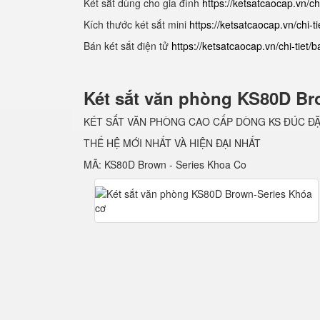
Két sắt dùng cho gia đình
https://ketsatcaocap.vn/chi
Kích thước két sắt mini
https://ketsatcaocap.vn/chi-ti
Bán két sắt điện tử
https://ketsatcaocap.vn/chi-tiet/
Két sắt văn phòng KS80D Br
KÉT SẮT VĂN PHÒNG CAO CẤP DÒNG KS ĐÚC Đ
THẾ HỆ MỚI NHẤT VÀ HIỆN ĐẠI NHẤT
MÃ: KS80D Brown - Series Khoa Co