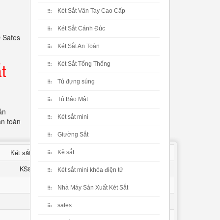
Két Sắt Vân Tay Cao Cấp
Két Sắt Cánh Đúc
O Safes
Két Sắt An Toàn
t
Két Sắt Tổng Thống
Tủ đựng súng
Tủ Bảo Mật
ản
Két sắt mini
an toàn
Giường Sắt
Két sắt KS80D Brown-Series E SILVER VIETNAM
Kệ sắt
KS80D Brown - Series E SILVER VIETNAM
Két sắt mini khóa điện tử
70kg ± 10Kg
Nhà Máy Sản Xuất Két Sắt
Cao 540 * Rộng 365 * Sâu 450 mm
safes
Cao 340 * Rộng 280 * Sâu 275 mm