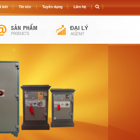
 két
Tin tức
Tuyển dụng
Liên hệ