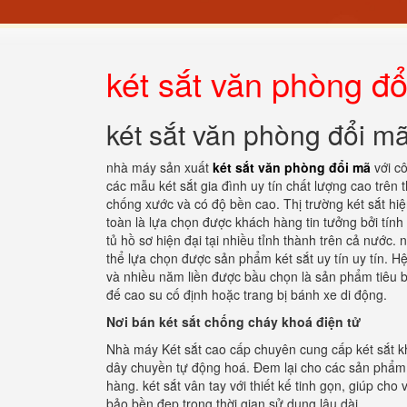
két sắt văn phòng đ
két sắt văn phòng đổi m
nhà máy sản xuất
két sắt văn phòng đổi mã
với cô
các mẫu két sắt gia đình uy tín chất lượng cao trên
chống xước và có độ bền cao. Thị trường két sắt h
toàn là lựa chọn được khách hàng tin tưởng bởi tín
tủ hồ sơ hiện đại tại nhiều tỉnh thành trên cả nước. 
thể lựa chọn được sản phẩm két sắt uy tín uy tín. H
và nhiều năm liền được bầu chọn là sản phẩm tiêu b
đế cao su cố định hoặc trang bị bánh xe di động.
Nơi bán két sắt chống cháy khoá điện tử
Nhà máy Két sắt cao cấp chuyên cung cấp két sắt kh
dây chuyền tự động hoá. Đem lại cho các sản phẩm 
hàng. két sắt vân tay với thiết kế tinh gọn, giúp c
bảo bền đẹp trong thời gian sử dụng lâu dài.