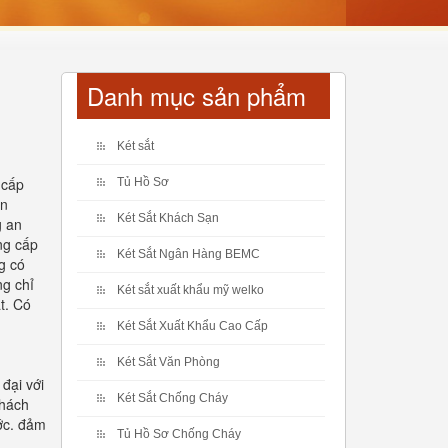
Danh mục sản phẩm
Két sắt
 cấp
Tủ Hồ Sơ
ện
Két Sắt Khách Sạn
g an
ng cấp
Két Sắt Ngân Hàng BEMC
ng có
ng chỉ
Két sắt xuất khẩu mỹ welko
t. Có
Két Sắt Xuất Khẩu Cao Cấp
Két Sắt Văn Phòng
đại với
Két Sắt Chống Cháy
khách
ước. đảm
Tủ Hồ Sơ Chống Cháy