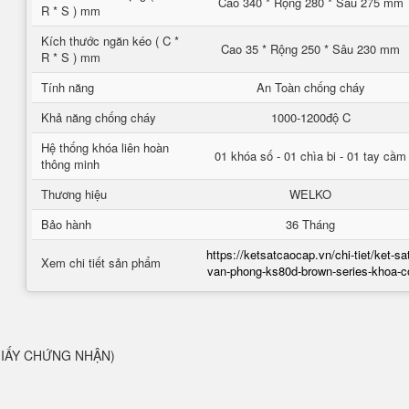
Cao 340 * Rộng 280 * Sâu 275 mm
R * S ) mm
Kích thước ngăn kéo ( C *
Cao 35 * Rộng 250 * Sâu 230 mm
R * S ) mm
Tính năng
An Toàn chống cháy
Khả năng chống cháy
1000-1200độ C
Hệ thống khóa liên hoàn
01 khóa số - 01 chìa bi - 01 tay cầm
thông minh
Thương hiệu
WELKO
Bảo hành
36 Tháng
https://ketsatcaocap.vn/chi-tiet/ket-sa
Xem chi tiết sản phẩm
van-phong-ks80d-brown-series-khoa-c
Ó GIẤY CHỨNG NHẬN)