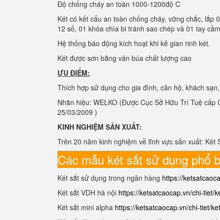
Độ chống cháy an toàn 1000-1200độ C
Két có kết cấu an toàn chống cháy, vững chắc, lắp 
12 số, 01 khóa chìa bi tránh sao chép và 01 tay cầm
Hệ thống báo động kích hoạt khi kẻ gian rinh két.
Két được sơn bằng vân búa chất lượng cao
ƯU ĐIỂM:
Thích hợp sử dụng cho gia đình, căn hộ, khách sạn
Nhãn hiệu: WELKO (Được Cục Sở Hữu Trí Tuệ cấp C
25/03/2009 )
KINH NGHIỆM SẢN XUẤT:
Trên 20 năm kinh nghiệm về lĩnh vực sản xuất: Két 
Các mẫu két sắt sử dụng phổ b
Két sắt sử dụng trong ngân hàng
https://ketsatcaoc
Két sắt VDH hà nội
https://ketsatcaocap.vn/chi-tiet/
Két sắt mini alpha
https://ketsatcaocap.vn/chi-tiet/ke