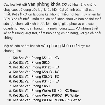
văn phòng khóa cơ
Các loại
két sắt
có khả năng chống
cháy cao, sử dụng các loại khóa hiện đại có tính bảo mật cao
nhất. Két sắt cỡ lớn là dòng két không nhiều nơi bán, tuy nhiên tại
BEMC có rất nhiều mẫu mã lớn nhỏ khác nhau và bạn có thể thoả
sức lựa chọn, với kích thước lớn tiện lợi giúp phục vụ cho các
doanh nghiệp, ngân hàng, nhà nước, công ty..... Với những thiết
kế chất lượng vượt trội, đảm bảo hàng chính hãng, với giá cả phải
chăng.
văn phòng khóa cơ
Một số sản phẩm két sắt
được ưa
chuộng như:
Két Sắt Văn Phòng KS160 - KC
Két Sắt Văn Phòng S530
Két Sắt Văn Phòng KS125 - KC
Két Sắt Văn Phòng KS80D - KC
Két Sắt Văn Phòng KS80N - KC
Két Sắt Văn Phòng KS140 - KC
Két Sắt Văn Phòng S650
Két Sắt Văn Phòng Welko KS140 - KC Brown
Két Sắt Văn Phòng Welko KS80D - KC White
Két Sắt Văn Phòng WELKO KS80N - KC White