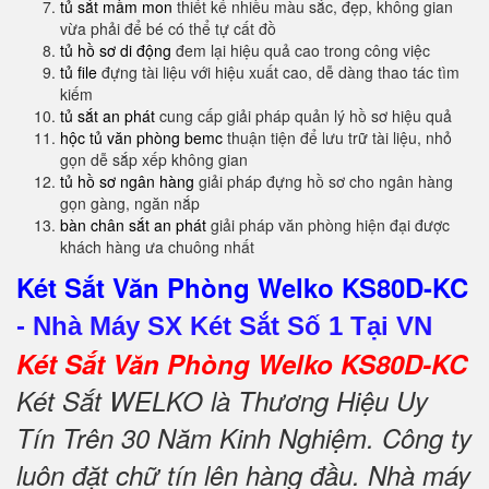
tủ sắt mầm mon
thiết kế nhiều màu sắc, đẹp, không gian
vừa phải để bé có thể tự cất đồ
tủ hồ sơ di động
đem lại hiệu quả cao trong công việc
tủ file
đựng tài liệu với hiệu xuất cao, dễ dàng thao tác tìm
kiếm
tủ sắt an phát
cung cấp giải pháp quản lý hồ sơ hiệu quả
hộc tủ văn phòng bemc
thuận tiện để lưu trữ tài liệu, nhỏ
gọn dễ sắp xếp không gian
tủ hồ sơ ngân hàng
giải pháp đựng hồ sơ cho ngân hàng
gọn gàng, ngăn nắp
bàn chân sắt an phát
giải pháp văn phòng hiện đại được
khách hàng ưa chuông nhất
Két Sắt Văn Phòng Welko KS80D-KC
-
Nhà Máy SX Két Sắt Số 1 Tại VN
Két Sắt Văn Phòng Welko KS80D-KC
Két Sắt WELKO là Thương Hiệu Uy
Tín Trên 30 Năm Kinh Nghiệm. Công ty
luôn đặt chữ tín lên hàng đầu. Nhà máy