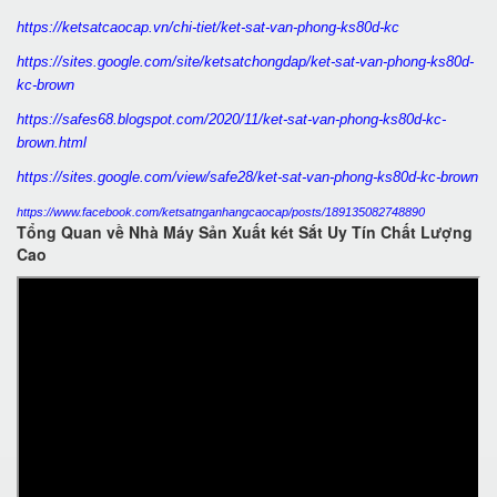
https://ketsatcaocap.vn/chi-tiet/ket-sat-van-phong-ks80d-kc
https://sites.google.com/site/ketsatchongdap/ket-sat-van-phong-ks80d-
kc-brown
https://safes68.blogspot.com/2020/11/ket-sat-van-phong-ks80d-kc-
brown.html
https://sites.google.com/view/safe28/ket-sat-van-phong-ks80d-kc-brown
https://www.facebook.com/ketsatnganhangcaocap/posts/189135082748890
Tổng Quan về Nhà Máy Sản Xuất két Sắt Uy Tín Chất Lượng
Cao