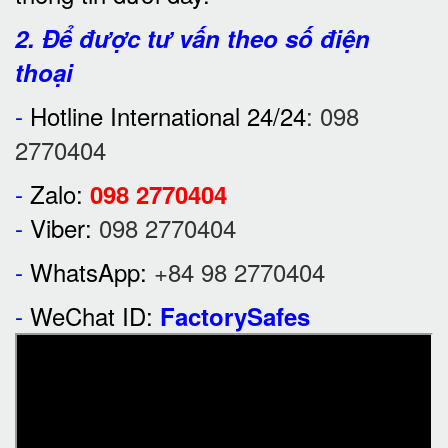
2. Để được tư vấn theo số điện
thoại
-
Hotline International 24/24
:
098
2770404
-
Zalo:
098 2770404
-
Viber:
098 2770404
-
WhatsApp:
+84 98 2770404
-
WeChat ID:
FactorySafes