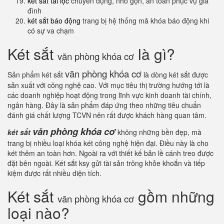
két sắt tài lộc
chuyên dụng, nhỏ gọn, an toàn phục vụ gia
đình
két sắt báo động
trang bị hệ thống mã khóa báo động khi
có sự va chạm
Két sắt
là gì?
văn phòng khóa cơ
văn phòng khóa cơ
Sản phẩm két sắt
là dòng két sắt được
sản xuất với công nghệ cao. Với mục tiêu thị trường hướng tới là
các doanh nghiệp hoạt động trong lĩnh vực kinh doanh tài chính,
ngân hàng. Đây là sản phẩm đáp ứng theo những tiêu chuẩn
đánh giá chất lượng TCVN nên rất được khách hàng quan tâm.
văn phòng khóa cơ
két sắt
không những bền đẹp, mà
trang bị nhiều loại khóa két công nghệ hiện đại. Điều này là cho
két thêm an toàn hơn. Ngoài ra với thiết kế bản lề cánh treo được
đặt bên ngoài. Két sắt ksy gửi tài sản trông khỏe khoắn và tiếp
kiệm được rất nhiều diện tích.
Két sắt
gồm những
văn phòng khóa cơ
loại nào?