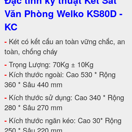
Đặc tính kỹ thuật Két Sắt
Văn Phòng Welko KS80D -
KC
Két có kết cấu an toàn vững chắc, an
-
toàn, chống cháy
Trọng Lượng: 70Kg ± 10Kg
-
Kích thước ngoài: Cao 530 * Rộng
-
360 * Sâu 440 mm
Kích thước sử dụng: Cao 340 * Rộng
-
280 * Sâu 270 mm
Kích thước ngăn kéo: Cao 30* Rộng
-
250 * Sâu 220 mm