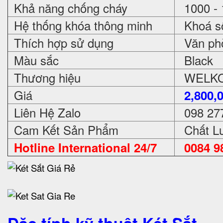
Khả năng chống cháy
1000 - 
Hệ thống khóa thông minh
Khoá số
Thích hợp sử dụng
Văn phòn
Màu sắc
Black
Thương hiệu
WELKO 
Giá
2,800,
Liên Hệ Zalo
098 27
Cam Kết Sản Phẩm
Chất Lư
Hotline International 24/7
0084 98