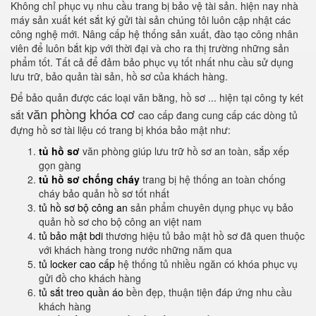
Không chỉ phục vụ nhu cầu trang bị bảo vệ tài sản. hiện nay nhà
máy sản xuất két sắt ký gửi tài sản chúng tôi luôn cập nhật các
công nghệ mới. Nâng cấp hệ thống sản xuất, đào tạo công nhân
viên để luôn bắt kịp với thời đại và cho ra thị trường những sản
phẩm tốt. Tất cả để đảm bảo phục vụ tốt nhất nhu cầu sử dụng
lưu trữ, bảo quản tài sản, hồ sơ của khách hàng.
Để bảo quản được các loại văn bằng, hồ sơ ... hiện tại công ty két
văn phòng khóa cơ
sắt
cao cấp đang cung cấp các dòng tủ
đựng hồ sơ tài liệu có trang bị khóa bảo mật như:
tủ hồ sơ
văn phòng giúp lưu trữ hồ sơ an toàn, sắp xếp
gọn gàng
tủ hồ sơ chống cháy
trang bị hệ thống an toàn chống
cháy bảo quản hồ sơ tốt nhất
tủ hồ sơ bộ công an
sản phẩm chuyên dụng phục vụ bảo
quản hồ sơ cho bộ công an việt nam
tủ bảo mật bdi
thương hiệu tủ bảo mật hồ sơ đã quen thuộc
với khách hàng trong nước những năm qua
tủ locker cao cấp
hệ thống tủ nhiều ngăn có khóa phục vụ
gửi đồ cho khách hàng
tủ sắt treo quần áo
bền đẹp, thuận tiện đáp ứng nhu cầu
khách hàng