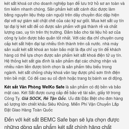
két sắt khoá cơ cho doanh nghiệp bạn để lưu trữ hồ sơ an toàn và
tìm kiếm nhanh chóng. Sản phẩm két sắt cánh đúc được làm
bằng nguyên liệu thép cán nguội trên dây chuyền đúc dập hiện
đại với sự giám sát chặt chẽ của các kỹ sư giỏi. Mua két sắt uy tín
tại đại lý két sắt để có được sản phẩm với giá thành rẻ và chất
lượng cao, uy tín trên thị trường. Đảm bảo cho tài liệu hồ sơ của
công ty luôn được bảo quản tốt nhất. Với các địa chỉ chuyên cung
cấp két sắt hiện đại tại nhiều tỉnh thành trên cả nước. nhà máy
sản xuất két sắt khoá an toàn bảo mật là địa chỉ uy tín để khách
hàng có thể lựa chọn được sản phẩm két sắt khoá điện tử uy tín.
Hệ thống két sắt gia đình là sản phẩm đạt các chứng nhận và
nhiều năm liền được bình chọn là sản phẩm tiêu biểu trong
ngành. két sắt chống cháy khoá vân tay được phủ sơn tĩnh điện
trên bề mặt. Có đế cao su cố định hoặc trang bị bánh xe di động.
Két sắt Văn Phòng WelKo Safe
là sản phẩm có độ bền và bảo
mật cao. Két Sắt được cung cấp để bảo vệ tài sản, giấy tờ trong
Công Ty.
Giá SOCK, Rẻ Tận Gốc
. Ưu đãi Đặc Biệt cho đơn hàng
số lượng lớn chiết khấu Siêu Khủng. Miễn Phí Vận Chuyển Lắp
Đặt Giao Hàng Toàn Quốc
Đến với két sắt BEMC Safe bạn sẽ lựa chọn được
những dòng sản phẩm két sắt chính hãng chất