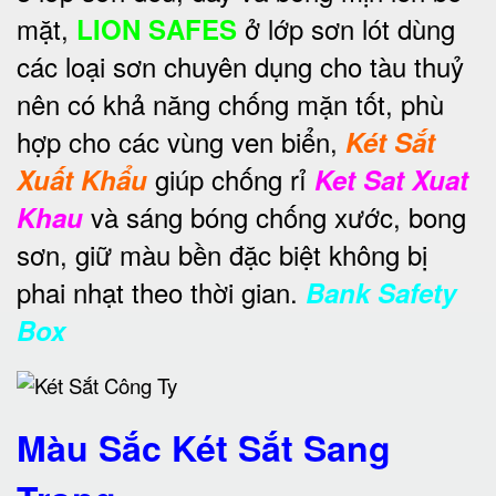
mặt,
ở lớp sơn lót dùng
LION SAFES
các loại sơn chuyên dụng cho tàu thuỷ
nên có khả năng chống mặn tốt, phù
hợp cho các vùng ven biển,
Két Sắt
giúp chống rỉ
Xuất Khẩu
Ket Sat Xuat
và sáng bóng chống xước, bong
Khau
sơn, giữ màu bền đặc biệt không bị
phai nhạt theo thời gian.
Bank Safety
Box
Màu Sắc Két Sắt Sang