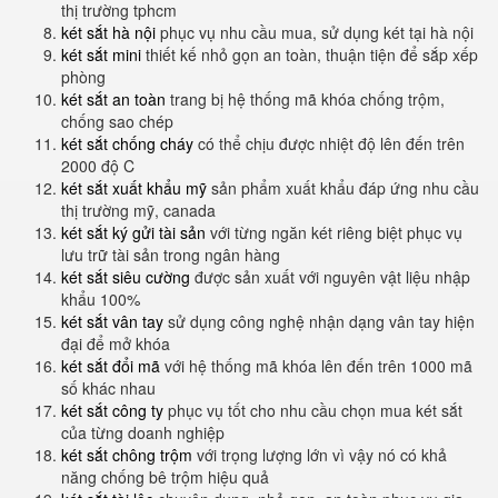
thị trường tphcm
két sắt hà nội
phục vụ nhu cầu mua, sử dụng két tại hà nội
két sắt mini
thiết kế nhỏ gọn an toàn, thuận tiện để sắp xếp
phòng
két sắt an toàn
trang bị hệ thống mã khóa chống trộm,
chống sao chép
két sắt chống cháy
có thể chịu được nhiệt độ lên đến trên
2000 độ C
két sắt xuất khẩu mỹ
sản phẩm xuất khẩu đáp ứng nhu cầu
thị trường mỹ, canada
két sắt ký gửi tài sản
với từng ngăn két riêng biệt phục vụ
lưu trữ tài sản trong ngân hàng
két sắt siêu cường
được sản xuất với nguyên vật liệu nhập
khẩu 100%
két sắt vân tay
sử dụng công nghệ nhận dạng vân tay hiện
đại để mở khóa
két sắt đổi mã
với hệ thống mã khóa lên đến trên 1000 mã
số khác nhau
két sắt công ty
phục vụ tốt cho nhu cầu chọn mua két sắt
của từng doanh nghiệp
két sắt chông trộm
với trọng lượng lớn vì vậy nó có khả
năng chống bê trộm hiệu quả