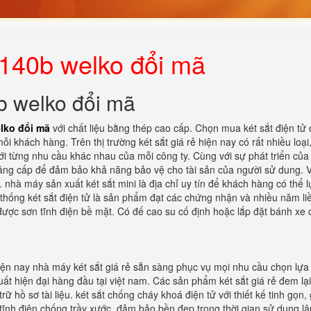
s140b welko đổi mã
b welko đổi mã
elko đổi mã
với chất liệu bằng thép cao cấp. Chọn mua két sắt điện tử
ỗi khách hàng. Trên thị trường két sắt giá rẻ hiện nay có rất nhiều loại
ới từng nhu cầu khác nhau của mỗi công ty. Cùng với sự phát triển của
à nâng cấp để đảm bảo khả năng bảo vệ cho tài sản của người sử dung. 
 nhà máy sản xuất két sắt mini là địa chỉ uy tín để khách hàng có thể 
thống két sắt điện tử là sản phẩm đạt các chứng nhận và nhiều năm li
 được sơn tĩnh điện bề mặt. Có đế cao su cố định hoặc lắp đặt bánh xe 
Hiện nay nhà máy két sắt giá rẻ sẵn sàng phục vụ mọi nhu cầu chọn lựa
t hiện đại hàng đầu tại việt nam. Các sản phẩm két sắt giá rẻ đem lạ
 hồ sơ tài liệu. két sắt chống cháy khoá điện tử với thiết kế tinh gọn,
nh điện chống trầy xước. đảm bảo bền đẹp trong thời gian sử dụng lâu