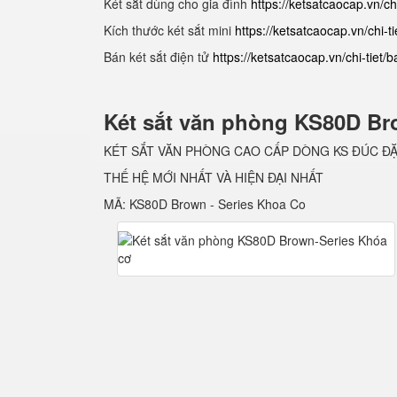
Két sắt dùng cho gia đình
https://ketsatcaocap.vn/chi
Kích thước két sắt mini
https://ketsatcaocap.vn/chi-ti
Bán két sắt điện tử
https://ketsatcaocap.vn/chi-tiet/
Két sắt văn phòng KS80D Br
KÉT SẮT VĂN PHÒNG CAO CẤP DÒNG KS ĐÚC Đ
THẾ HỆ MỚI NHẤT VÀ HIỆN ĐẠI NHẤT
MÃ: KS80D Brown - Series Khoa Co