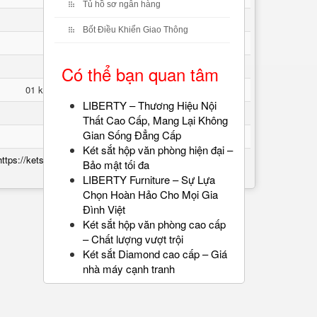
Tủ hồ sơ ngân hàng
Cao 35 * Rộng 250 * Sâu 230 mm
Bốt Điều Khiển Giao Thông
An Toàn chống cháy
1000-1200độ C
Có thể bạn quan tâm
01 khóa điện tử - 01 chìa bi- 01 khóa cầm tay
LIBERTY – Thương Hiệu Nội
WELKO
Thất Cao Cấp, Mang Lại Không
Gian Sống Đẳng Cấp
36 Tháng
Két sắt hộp văn phòng hiện đại –
https://ketsatcaocap.vn/chi-tiet/ket-sat-ks80d-brown-series-
Bảo mật tối đa
e-silver-vietnam
LIBERTY Furniture – Sự Lựa
Chọn Hoàn Hảo Cho Mọi Gia
Đình Việt
Két sắt hộp văn phòng cao cấp
– Chất lượng vượt trội
Két sắt Diamond cao cấp – Giá
nhà máy cạnh tranh