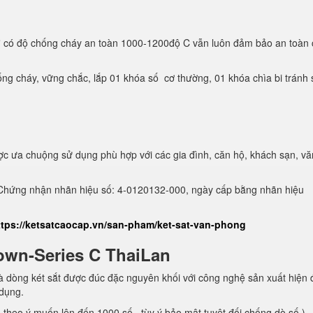
ơ
có độ chống cháy an toàn 1000-1200độ C vẫn luôn đảm bảo an toàn 
ng cháy, vững chắc, lắp 01 khóa số cơ thường, 01 khóa chìa bi tránh
c ưa chuộng sử dụng phù hợp với các gia đình, căn hộ, khách sạn, vă
hứng nhận nhãn hiệu số: 4-0120132-000, ngày cấp bằng nhãn hiệu
ttps://ketsatcaocap.vn/san-pham/ket-sat-van-phong
own-Series C ThaiLan
 dòng két sắt được đúc đặc nguyên khối với công nghệ sản xuất hiện 
 dụng.
theo ý muốn lên đến 1000 số, tùy ý bảo mật tuyệt đối chống dò số )