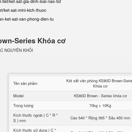
-tiet/ket-sat-gia-dinh-loai-nao-tot
et/ket-sat-mini-kich-thuoc
ban-ket-sat-van-phong-dien-tu
own-Series Khóa cơ
ẶC NGUYÊN KHỐI
Két sắt văn phòng KS80D Brown-Seri
Tên sản phẩm
Khóa cơ
Model
KS80D Brown - Series khóa cơ
Trọng lượng
70kg ± 10Kg
Kích thước ngoài ( C * R *
Cao 540 * Rộng 365 * Sâu 450 mm
S ) mm
Kích thước sử dụng ( C *