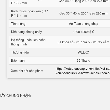
Cao 340 * Rộng 280 * Sâu 275 mm
R * S ) mm
Kích thước ngăn kéo ( C *
Cao 35 * Rộng 250 * Sâu 230 mm
R * S ) mm
Tính năng
An Toàn chống cháy
Khả năng chống cháy
1000-1200độ C
Hệ thống khóa liên hoàn
01 khóa số - 01 chìa bi - 01 tay cầm
thông minh
Thương hiệu
WELKO
Bảo hành
36 Tháng
https://ketsatcaocap.vn/chi-tiet/ket-sa
Xem chi tiết sản phẩm
van-phong-ks80d-brown-series-khoa-c
Ó GIẤY CHỨNG NHẬN)