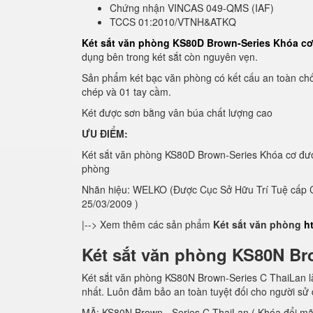
Chứng nhận VINCAS 049-QMS (IAF)
TCCS 01:2010/VTNH&ATKQ
Két sắt văn phòng KS80D Brown-Series Khóa c
dụng bên trong két sắt còn nguyên vẹn.
Sản phẩm két bạc văn phòng có kết cấu an toàn chố
chép và 01 tay cầm.
Két được sơn bằng vân búa chất lượng cao
ƯU ĐIỂM:
Két sắt văn phòng KS80D Brown-Series Khóa cơ đượ
phòng
Nhãn hiệu: WELKO (Được Cục Sở Hữu Trí Tuệ cấp C
25/03/2009 )
|--> Xem thêm các sản phẩm
Két sắt văn phòng
h
Két sắt văn phòng KS80N Br
Két sắt văn phòng KS80N Brown-Series C ThaiLan là
nhất. Luôn đảm bảo an toàn tuyệt đối cho người sử
MÃ: KS80N Brown - Series C ThaiLan ( Khóa đổi mã 