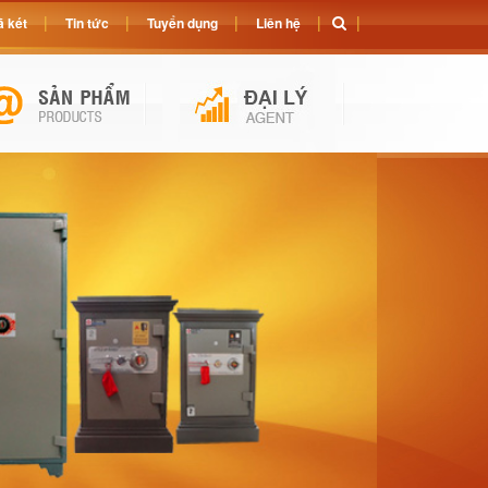
 két
Tin tức
Tuyển dụng
Liên hệ