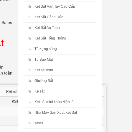
Két Sắt Vân Tay Cao Cấp
Két Sắt Cánh Đúc
O Safes
Két Sắt An Toàn
t
Két Sắt Tổng Thống
Tủ đựng súng
Tủ Bảo Mật
ản
Két sắt mini
an toàn
Giường Sắt
Két sắt KS80D Brown-Series E SILVER VIETNAM
Kệ sắt
KS80D Brown - Series E SILVER VIETNAM
Két sắt mini khóa điện tử
70kg ± 10Kg
Nhà Máy Sản Xuất Két Sắt
Cao 540 * Rộng 365 * Sâu 450 mm
safes
Cao 340 * Rộng 280 * Sâu 275 mm