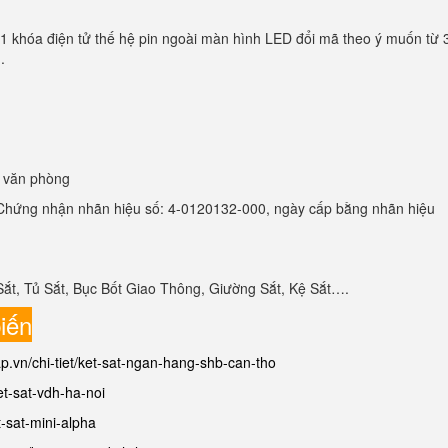
01 khóa điện tử thế hệ pin ngoài màn hình LED đổi mã theo ý muốn từ 
.
, văn phòng
hứng nhận nhãn hiệu số: 4-0120132-000, ngày cấp bằng nhãn hiệu
Sắt, Tủ Sắt, Bục Bốt Giao Thông, Giường Sắt, Kệ Sắt….
iến
ap.vn/chi-tiet/ket-sat-ngan-hang-shb-can-tho
ket-sat-vdh-ha-noi
t-sat-mini-alpha