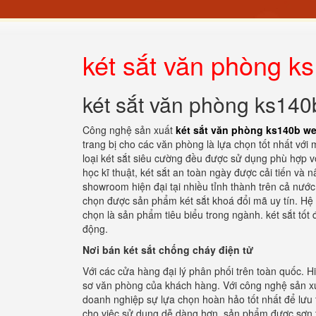
két sắt văn phòng k
két sắt văn phòng ks140
Công nghệ sản xuất
két sắt văn phòng ks140b w
trang bị cho các văn phòng là lựa chọn tốt nhất với m
loại két sắt siêu cường đều được sử dụng phù hợp v
học kĩ thuật, két sắt an toàn ngày được cải tiến v
showroom hiện đại tại nhiều tỉnh thành trên cả nước.
chọn được sản phẩm két sắt khoá đổi mã uy tín. Hệ 
chọn là sản phẩm tiêu biểu trong ngành. két sắt tốt
động.
Nơi bán két sắt chống cháy điện tử
Với các cửa hàng đại lý phân phối trên toàn quốc. 
sơ văn phòng của khách hàng. Với công nghệ sản xuấ
doanh nghiệp sự lựa chọn hoàn hảo tốt nhất để lưu trữ
cho việc sử dụng dễ dàng hơn. sản phẩm được sơn tĩ