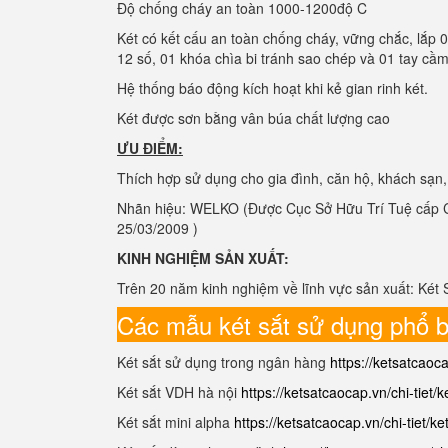
Độ chống cháy an toàn 1000-1200độ C
Két có kết cấu an toàn chống cháy, vững chắc, lắp 
12 số, 01 khóa chìa bi tránh sao chép và 01 tay cầm
Hệ thống báo động kích hoạt khi kẻ gian rinh két.
Két được sơn bằng vân búa chất lượng cao
ƯU ĐIỂM:
Thích hợp sử dụng cho gia đình, căn hộ, khách sạn
Nhãn hiệu: WELKO (Được Cục Sở Hữu Trí Tuệ cấp C
25/03/2009 )
KINH NGHIỆM SẢN XUẤT:
Trên 20 năm kinh nghiệm về lĩnh vực sản xuất: Két 
Các mẫu két sắt sử dụng phổ b
Két sắt sử dụng trong ngân hàng
https://ketsatcaoc
Két sắt VDH hà nội
https://ketsatcaocap.vn/chi-tiet/
Két sắt mini alpha
https://ketsatcaocap.vn/chi-tiet/ke