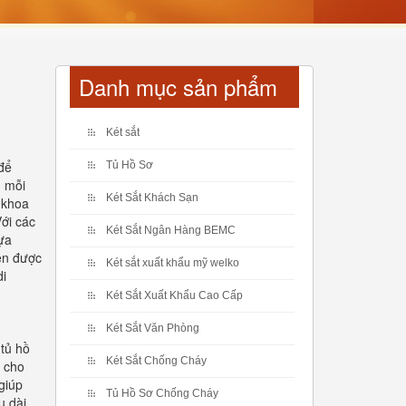
Danh mục sản phẩm
Két sắt
 để
Tủ Hồ Sơ
, mỗi
Két Sắt Khách Sạn
 khoa
Với các
Két Sắt Ngân Hàng BEMC
lựa
ền được
Két sắt xuất khẩu mỹ welko
di
Két Sắt Xuất Khẩu Cao Cấp
Két Sắt Văn Phòng
 tủ hồ
Két Sắt Chống Cháy
i cho
 giúp
Tủ Hồ Sơ Chống Cháy
 dài.