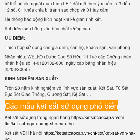
tử thế hệ pin ngoài màn hình LED đổi mã theo ý muốn từ 3 đến
12 số, 01 khóa chìa bi tránh sao chép và 01 tay cầm.
Hệ thống báo động kích hoạt khi kẻ gian rinh két.
Két được sơn bằng vân búa chất lượng cao
ƯU ĐIỂM:
Thích hợp sử dụng cho gia đình, căn hộ, khách sạn, văn phòng
Nhãn hiệu: WELKO (Được Cục Sở Hữu Trí Tuệ cấp Chứng nhận
nhãn hiệu số: 4-0120132-000, ngày cấp bằng nhãn hiệu
25/03/2009 )
KINH NGHIỆM SẢN XUẤT:
Trên 20 năm kinh nghiệm về lĩnh vực sản xuất: Két Sắt, Tủ Sắt,
Bục Bốt Giao Thông, Giường Sắt, Kệ Sắt….
Các mẫu két sắt sử dụng phổ biến
Két sắt sử dụng trong ngân hàng
https://ketsatcaocap.vn/chi-
tiet/ket-sat-ngan-hang-shb-can-tho
Két sắt VDH hà nội
https://ketsatcaocap.vn/chi-tiet/ket-sat-vdh-ha-
noi