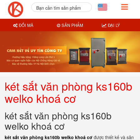
Bạn cần tìm sản phẩm
nào?
ĐỔI MÃ
SẢN PHẨM
ĐẠI LÝ
két sắt văn phòng ks160b
welko khoá cơ
két sắt văn phòng ks160b
welko khoá cơ
két sắt văn phòng ks160b welko khoá cơ
được thiết kế và sản