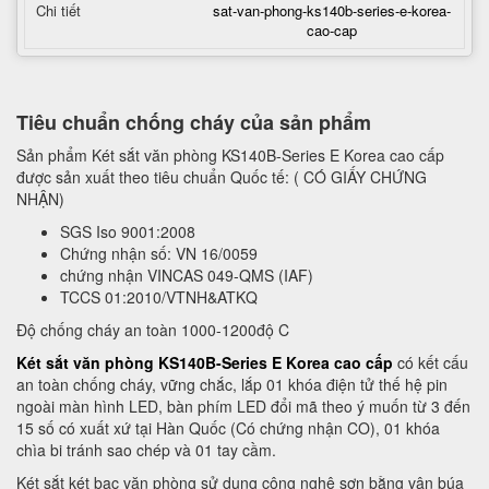
Chi tiết
sat-van-phong-ks140b-series-e-korea-
cao-cap
Tiêu chuẩn chống cháy của sản phẩm
Sản phẩm Két sắt văn phòng KS140B-Series E Korea cao cấp
được sản xuất theo tiêu chuẩn Quốc tế: ( CÓ GIẤY CHỨNG
NHẬN)
SGS Iso 9001:2008
Chứng nhận số: VN 16/0059
chứng nhận VINCAS 049-QMS (IAF)
TCCS 01:2010/VTNH&ATKQ
Độ chống cháy an toàn 1000-1200độ C
Két sắt văn phòng KS140B-Series E Korea cao cấp
có kết cấu
an toàn chống cháy, vững chắc, lắp 01 khóa điện tử thế hệ pin
ngoài màn hình LED, bàn phím LED đổi mã theo ý muốn từ 3 đến
15 số có xuất xứ tại Hàn Quốc (Có chứng nhận CO), 01 khóa
chìa bi tránh sao chép và 01 tay cầm.
Két sắt két bạc văn phòng sử dụng công nghệ sơn bằng vân búa