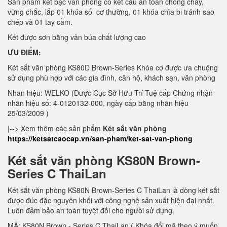
Sản phẩm két bạc văn phòng có kết cấu an toàn chống cháy,
vững chắc, lắp 01 khóa số cơ thường, 01 khóa chìa bi tránh sao
chép và 01 tay cầm.
Két được sơn bằng vân búa chất lượng cao
ƯU ĐIỂM:
Két sắt văn phòng KS80D Brown-Series Khóa cơ được ưa chuộng
sử dụng phù hợp với các gia đình, căn hộ, khách sạn, văn phòng
Nhãn hiệu: WELKO (Được Cục Sở Hữu Trí Tuệ cấp Chứng nhận
nhãn hiệu số: 4-0120132-000, ngày cấp bằng nhãn hiệu
25/03/2009 )
|--> Xem thêm các sản phẩm
Két sắt văn phòng
https://ketsatcaocap.vn/san-pham/ket-sat-van-phong
Két sắt văn phòng KS80N Brown-
Series C ThaiLan
Két sắt văn phòng KS80N Brown-Series C ThaiLan là dòng két sắt
được đúc đặc nguyên khối với công nghệ sản xuất hiện đại nhất.
Luôn đảm bảo an toàn tuyệt đối cho người sử dụng.
MÃ: KS80N Brown - Series C ThaiLan ( Khóa đổi mã theo ý muốn