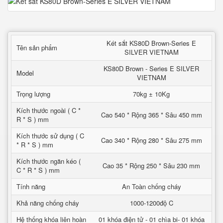
Két sắt KS80D Brown-Series E
Tên sản phẩm
SILVER VIETNAM
KS80D Brown - Series E SILVER
Model
VIETNAM
Trọng lượng
70kg ± 10Kg
Kích thước ngoài ( C *
Cao 540 * Rộng 365 * Sâu 450 mm
R * S ) mm
Kích thước sử dụng ( C
Cao 340 * Rộng 280 * Sâu 275 mm
* R * S ) mm
Kích thước ngăn kéo (
Cao 35 * Rộng 250 * Sâu 230 mm
C * R * S ) mm
Tính năng
An Toàn chống cháy
Khả năng chống cháy
1000-1200độ C
Hệ thống khóa liên hoàn
01 khóa điện tử - 01 chìa bi- 01 khóa