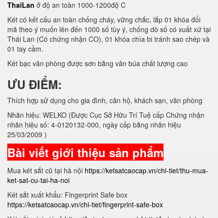
ThaiLan
ở độ an toàn 1000-1200độ C
Két có kết cấu an toàn chống cháy, vững chắc, lắp 01 khóa đổi
mã theo ý muốn lên đến 1000 số tùy ý, chống dò số có xuất xứ tại
Thái Lan (Có chứng nhận CO), 01 khóa chìa bi tránh sao chép và
01 tay cầm.
Két bạc văn phòng được sơn bằng vân búa chất lượng cao
ƯU ĐIỂM:
Thích hợp sử dụng cho gia đình, căn hộ, khách sạn, văn phòng
Nhãn hiệu: WELKO (Được Cục Sở Hữu Trí Tuệ cấp Chứng nhận
nhãn hiệu số: 4-0120132-000, ngày cấp bằng nhãn hiệu
25/03/2009 )
Bài viết giới thiệu sản phẩm
Mua két sắt cũ tại hà nội
https://ketsatcaocap.vn/chi-tiet/thu-mua-
ket-sat-cu-tai-ha-noi
Két sắt xuất khẩu: Fingerprint Safe box
https://ketsatcaocap.vn/chi-tiet/fingerprint-safe-box