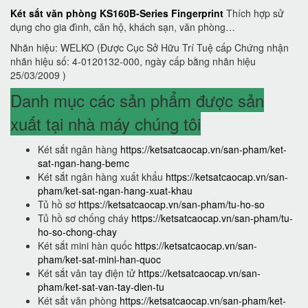
Két sắt văn phòng KS160B-Series Fingerprint
Thích hợp sử
dụng cho gia đình, căn hộ, khách sạn, văn phòng…
Nhãn hiệu: WELKO (Được Cục Sở Hữu Trí Tuệ cấp Chứng nhận
nhãn hiệu số: 4-0120132-000, ngày cấp bằng nhãn hiệu
25/03/2009 )
Danh mục các sản phẩm được sản
xuất tại nhà máy chúng tôi
Két sắt ngân hàng
https://ketsatcaocap.vn/san-pham/ket-
sat-ngan-hang-bemc
Két sắt ngân hàng xuất khẩu
https://ketsatcaocap.vn/san-
pham/ket-sat-ngan-hang-xuat-khau
Tủ hồ sơ
https://ketsatcaocap.vn/san-pham/tu-ho-so
Tủ hồ sơ chống cháy
https://ketsatcaocap.vn/san-pham/tu-
ho-so-chong-chay
Két sắt mini hàn quốc
https://ketsatcaocap.vn/san-
pham/ket-sat-mini-han-quoc
Két sắt vân tay điện tử
https://ketsatcaocap.vn/san-
pham/ket-sat-van-tay-dien-tu
Két sắt văn phòng
https://ketsatcaocap.vn/san-pham/ket-