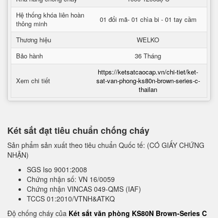
Hệ thống khóa liên hoàn
01 đổi mã- 01 chìa bi - 01 tay cầm
thông minh
Thương hiệu
WELKO
Bảo hành
36 Tháng
https://ketsatcaocap.vn/chi-tiet/ket-
Xem chi tiết
sat-van-phong-ks80n-brown-series-c-
thailan
Két sắt đạt tiêu chuẩn chống cháy
Sản phẩm sản xuất theo tiêu chuẩn Quốc tế: (CÓ GIẤY CHỨNG
NHẬN)
SGS Iso 9001:2008
Chứng nhận số: VN 16/0059
Chứng nhận VINCAS 049-QMS (IAF)
TCCS 01:2010/VTNH&ATKQ
Độ chống cháy của
Két sắt văn phòng KS80N Brown-Series C