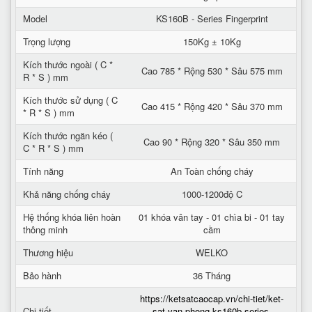
Model
KS160B - Series Fingerprint
Trọng lượng
150Kg ± 10Kg
Kích thước ngoài ( C *
Cao 785 * Rộng 530 * Sâu 575 mm
R * S ) mm
Kích thước sử dụng ( C
Cao 415 * Rộng 420 * Sâu 370 mm
* R * S ) mm
Kích thước ngăn kéo (
Cao 90 * Rộng 320 * Sâu 350 mm
C * R * S ) mm
Tính năng
An Toàn chống cháy
Khả năng chống cháy
1000-1200độ C
Hệ thống khóa liên hoàn
01 khóa vân tay - 01 chìa bi - 01 tay
thông minh
cầm
Thương hiệu
WELKO
Bảo hành
36 Tháng
https://ketsatcaocap.vn/chi-tiet/ket-
Chi tiết
sat-van-phong-ks160b-series-