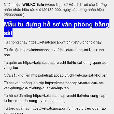
Nhãn hiệu:
WELKO Safe
(Được Cục Sở Hữu Trí Tuệ cấp Chứng
nhận nhãn hiệu số: 4-0120132-000, ngày cấp bằng nhãn hiệu
25/03/2009 )
Mẫu tủ đựng hồ sơ văn phòng bằng
sắt
Tủ chống cháy
https://ketsatcaocap.vn/chi-tiet/tu-chong-chay
Tủ tài liệu
https://ketsatcaocap.vn/chi-tiet/tu-dung-tai-lieu-xuan-
hoa
Tủ quần áo
https://ketsatcaocap.vn/chi-tiet/tu-sat-dung-quan-ao-
vung-tau
Cửa sắt kho tiền
https://ketsatcaocap.vn/chi-tiet/cua-sat-kho-tien
Tủ sắt văn phòng lắp ráp
https://ketsatcaocap.vn/tin-tuc/tu-sat-
van-phong-gia-re-dung-quan-ao-lap-rap
Tủ hồ sơ đà nẵng
https://ketsatcaocap.vn/chi-tiet/nha-cung-cap-
tu-ho-so-tai-da-nang-uy-tin-chat-luong
Tủ treo quần áo
https://ketsatcaocap.vn/chi-tiet/tu-treo-quan-ao-
sat-cao-cap