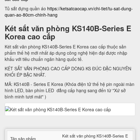
Tủ sắt đựng quần áo
https://ketsatcaocap.vn/chi-tiet/tu-sat-dung-
quan-ao-80cm-chinh-hang
Két sắt văn phòng KS140B-Series E
Korea cao cấp
Két sắt văn phòng KS140B-Series E Korea cao cấp thuộc sản
phẩm thế hệ mới nhất áp dụng công nghệ hiện đại được nhập
khẩu với tiêu chuẩn ngân hàng quốc tế.
KÉT SẮT VĂN PHÒNG CAO CẤP DÒNG KS ĐÚC ĐẶC NGUYÊN
KHỐI ÉP BẬC NHẤT.
MÃ: KS140B - Series E Korea (Khóa điện tử thế hệ pin ngoài màn
hình LED, bàn phím LED đẳng cấp hạng sang đến từ "Xứ sở
bình minh tươi mát" )
Két sắt văn phòng KS140B-Series E
Tên sản phẩm