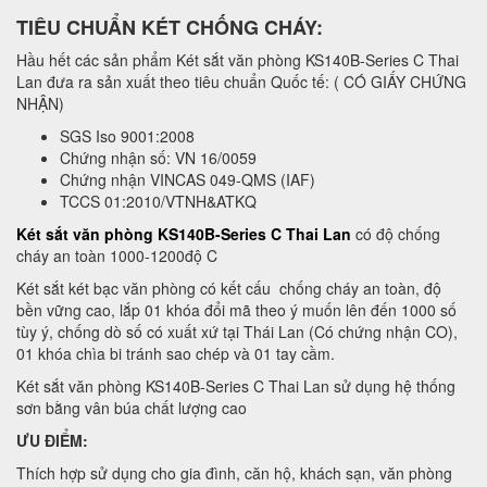
TIÊU CHUẨN KÉT CHỐNG CHÁY:
Hầu hết các sản phẩm Két sắt văn phòng KS140B-Series C Thai
Lan đưa ra sản xuất theo tiêu chuẩn Quốc tế: ( CÓ GIẤY CHỨNG
NHẬN)
SGS Iso 9001:2008
Chứng nhận số: VN 16/0059
Chứng nhận VINCAS 049-QMS (IAF)
TCCS 01:2010/VTNH&ATKQ
Két sắt văn phòng KS140B-Series C Thai Lan
có độ chống
cháy an toàn 1000-1200độ C
Két sắt két bạc văn phòng có kết cấu chống cháy an toàn, độ
bền vững cao, lắp 01 khóa đổi mã theo ý muốn lên đến 1000 số
tùy ý, chống dò số có xuất xứ tại Thái Lan (Có chứng nhận CO),
01 khóa chìa bi tránh sao chép và 01 tay cầm.
Két sắt văn phòng KS140B-Series C Thai Lan sử dụng hệ thống
sơn bằng vân búa chất lượng cao
ƯU ĐIỂM:
Thích hợp sử dụng cho gia đình, căn hộ, khách sạn, văn phòng