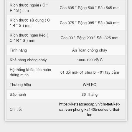
Kích thước ngoài ( C *
Cao 695 * Rộng 500 * Sâu 545 mm
R * S ) mm
Kích thước sử dụng ( C
Cao 375 * Rộng 385 * Sâu 340 mm
* R * S ) mm
Kích thước ngăn kéo (
Cao 90 * Rộng 290 * Sâu 325 mm
C * R * S ) mm
Tính năng
An Toàn chống cháy
Khả năng chống cháy
1000-1200độ C
Hệ thống khóa liên hoàn
01 đổi mã- 01 chìa bi - 01 tay cầm
thông minh
Thương hiệu
WELKO
Bảo hành
36 Tháng
https://ketsatcaocap.vn/chi-tiet/ket-
Chi tiết
sat-van-phong-ks140b-series-c-thai-
lan