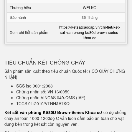
Thương hiệu
WELKO
Bảo hành
36 Tháng
https://ketsatcaocap.vn/chi-tiet/ket-
Xem chi tiết sản phẩm
sat-van-phong-ks80d-brown-series-
khoa-co
TIÊU CHUẨN KÉT CHỐNG CHÁY
Sản phẩm sản xuất theo tiêu chuẩn Quốc tế: ( CÓ GIẤY CHỨNG
NHẬN)
SGS Iso 9001:2008
Chứng nhận số: VN 16/0059
Chứng nhận VINCAS 049-QMS (IAF)
TCCS 01:2010/VTNH&ATKQ
Két sắt văn phòng KS80D Brown-Series Khóa cơ
có độ chống
cháy an toàn 1000-1200độ C vẫn luôn đảm bảo an toàn cho vật
dụng bên trong két sắt còn nguyên vẹn.