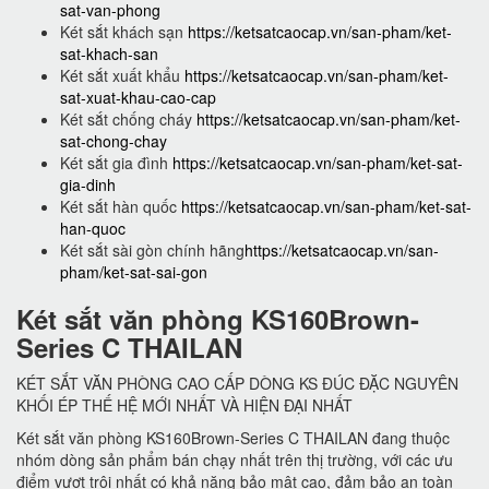
sat-van-phong
Két sắt khách sạn
https://ketsatcaocap.vn/san-pham/ket-
sat-khach-san
Két sắt xuất khẩu
https://ketsatcaocap.vn/san-pham/ket-
sat-xuat-khau-cao-cap
Két sắt chống cháy
https://ketsatcaocap.vn/san-pham/ket-
sat-chong-chay
Két sắt gia đình
https://ketsatcaocap.vn/san-pham/ket-sat-
gia-dinh
Két sắt hàn quốc
https://ketsatcaocap.vn/san-pham/ket-sat-
han-quoc
Két sắt sài gòn chính hãng
https://ketsatcaocap.vn/san-
pham/ket-sat-sai-gon
Két sắt văn phòng KS160Brown-
Series C THAILAN
KÉT SẮT VĂN PHÒNG CAO CẤP DÒNG KS ĐÚC ĐẶC NGUYÊN
KHỐI ÉP THẾ HỆ MỚI NHẤT VÀ HIỆN ĐẠI NHẤT
Két sắt văn phòng KS160Brown-Series C THAILAN đang thuộc
nhóm dòng sản phẩm bán chạy nhất trên thị trường, với các ưu
điểm vượt trội nhất có khả năng bảo mật cao, đảm bảo an toàn