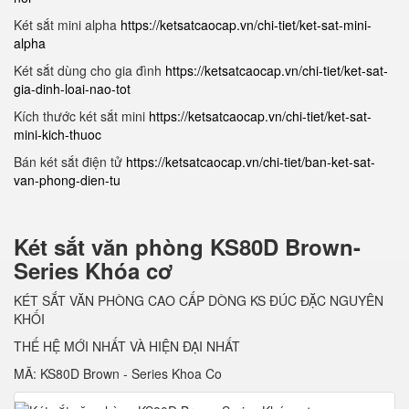
Két sắt mini alpha
https://ketsatcaocap.vn/chi-tiet/ket-sat-mini-
alpha
Két sắt dùng cho gia đình
https://ketsatcaocap.vn/chi-tiet/ket-sat-
gia-dinh-loai-nao-tot
Kích thước két sắt mini
https://ketsatcaocap.vn/chi-tiet/ket-sat-
mini-kich-thuoc
Bán két sắt điện tử
https://ketsatcaocap.vn/chi-tiet/ban-ket-sat-
van-phong-dien-tu
Két sắt văn phòng KS80D Brown-
Series Khóa cơ
KÉT SẮT VĂN PHÒNG CAO CẤP DÒNG KS ĐÚC ĐẶC NGUYÊN
KHỐI
THẾ HỆ MỚI NHẤT VÀ HIỆN ĐẠI NHẤT
MÃ: KS80D Brown - Series Khoa Co