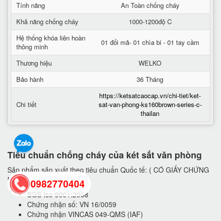
Tính năng
An Toàn chống cháy
Khả năng chống cháy
1000-1200độ C
Hệ thống khóa liên hoàn
01 đổi mã- 01 chìa bi - 01 tay cầm
thông minh
Thương hiệu
WELKO
Bảo hành
36 Tháng
https://ketsatcaocap.vn/chi-tiet/ket-
Chi tiết
sat-van-phong-ks160brown-series-c-
thailan
Tiêu chuẩn chống cháy của két sắt văn phòng
Sản phẩm sản xuất theo tiêu chuẩn Quốc tế: ( CÓ GIẤY CHỨNG
NHẬN)
0982770404
SGS Iso 9001:2008
Chứng nhận số: VN 16/0059
Chứng nhận VINCAS 049-QMS (IAF)
back