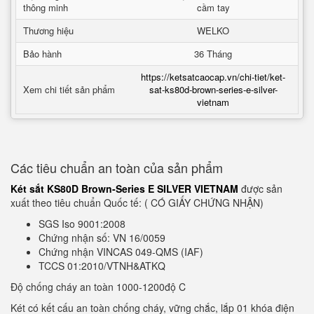
thông minh
cầm tay
Thương hiệu
WELKO
Bảo hành
36 Tháng
https://ketsatcaocap.vn/chi-tiet/ket-
Xem chi tiết sản phẩm
sat-ks80d-brown-series-e-silver-
vietnam
Các tiêu chuẩn an toàn của sản phẩm
Két sắt KS80D Brown-Series E SILVER VIETNAM
được sản
xuất theo tiêu chuẩn Quốc tế: ( CÓ GIẤY CHỨNG NHẬN)
SGS Iso 9001:2008
Chứng nhận số: VN 16/0059
Chứng nhận VINCAS 049-QMS (IAF)
TCCS 01:2010/VTNH&ATKQ
Độ chống cháy an toàn 1000-1200độ C
Két có kết cấu an toàn chống cháy, vững chắc, lắp 01 khóa điện