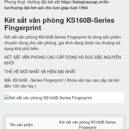
Phong thuỷ: Hướng đặt két sắt
https://ketsatcaocap.vn/tin-
tuc/huong-dat-ket-sat-cho-tuoi-giap-tuat-1994
Két sắt văn phòng KS160B-Series
Fingerprint
Két sắt văn phòng KS160B-Series Fingerprint là dòng sản phẩm
chuyên dùng cho văn phòng, gia đình đang được ưa chuộng sử
dụng khá phổ biến.
KÉT SẮT VĂN PHÒNG CAO CẤP DÒNG KS ĐÚC ĐẶC NGUYÊN
KHỐI
THẾ HỆ MỚI NHẤT VÀ HIỆN ĐẠI NHẤT
MÃ: KS160B - Series Fingerprint ( Khóa vân tay cao cấp cài lên
đến 100 vân tay )
Két sắt văn phòng KS160B-Series
Tên sản phẩm
Fingerprint