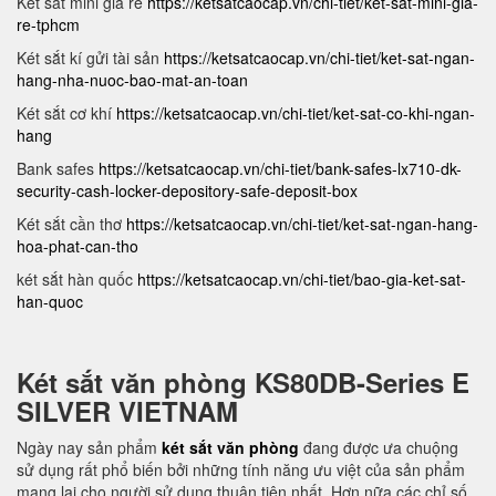
Két sắt mini giá rẻ
https://ketsatcaocap.vn/chi-tiet/ket-sat-mini-gia-
re-tphcm
Két sắt kí gửi tài sản
https://ketsatcaocap.vn/chi-tiet/ket-sat-ngan-
hang-nha-nuoc-bao-mat-an-toan
Két sắt cơ khí
https://ketsatcaocap.vn/chi-tiet/ket-sat-co-khi-ngan-
hang
Bank safes
https://ketsatcaocap.vn/chi-tiet/bank-safes-lx710-dk-
security-cash-locker-depository-safe-deposit-box
Két sắt cần thơ
https://ketsatcaocap.vn/chi-tiet/ket-sat-ngan-hang-
hoa-phat-can-tho
két sắt hàn quốc
https://ketsatcaocap.vn/chi-tiet/bao-gia-ket-sat-
han-quoc
Két sắt văn phòng KS80DB-Series E
SILVER VIETNAM
Ngày nay sản phẩm
két sắt văn phòng
đang được ưa chuộng
sử dụng rất phổ biến bởi những tính năng ưu việt của sản phẩm
mang lại cho người sử dụng thuận tiện nhất. Hơn nữa các chỉ số