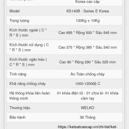
Korea cao cấp
Model
KS140B - Series E Korea
Trọng lượng
130Kg ± 10Kg
Kích thước ngoài ( C *
Cao 695 * Rộng 500 * Sâu 545 mm
R * S ) mm
Kích thước sử dụng ( C
Cao 375 * Rộng 385 * Sâu 340 mm
* R * S ) mm
Kích thước ngăn kéo (
Cao 90 * Rộng 290 * Sâu 325 mm
C * R * S ) mm
Tính năng
An Toàn chống cháy
Khả năng chống cháy
1000-1200độ C
Hệ thống khóa liên hoàn
01 khóa điện tử - 01 chìa bi- 01 khóa
thông minh
cầm tay
Thương hiệu
WELKO
Bảo hành
36 Tháng
https://ketsatcaocap.vn/chi-tiet/ket-