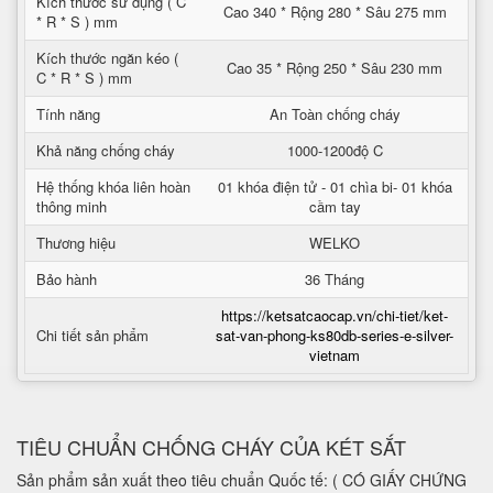
Kích thước sử dụng ( C
Cao 340 * Rộng 280 * Sâu 275 mm
* R * S ) mm
Kích thước ngăn kéo (
Cao 35 * Rộng 250 * Sâu 230 mm
C * R * S ) mm
Tính năng
An Toàn chống cháy
Khả năng chống cháy
1000-1200độ C
Hệ thống khóa liên hoàn
01 khóa điện tử - 01 chìa bi- 01 khóa
thông minh
cầm tay
Thương hiệu
WELKO
Bảo hành
36 Tháng
https://ketsatcaocap.vn/chi-tiet/ket-
Chi tiết sản phẩm
sat-van-phong-ks80db-series-e-silver-
vietnam
TIÊU CHUẨN CHỐNG CHÁY CỦA KÉT SẮT
Sản phẩm sản xuất theo tiêu chuẩn Quốc tế: ( CÓ GIẤY CHỨNG