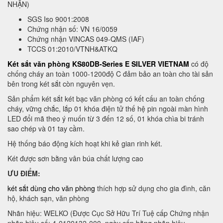
NHẬN)
SGS Iso 9001:2008
Chứng nhận số: VN 16/0059
Chứng nhận VINCAS 049-QMS (IAF)
TCCS 01:2010/VTNH&ATKQ
Két sắt văn phòng KS80DB-Series E SILVER VIETNAM
có độ
chống cháy an toàn 1000-1200độ C đảm bảo an toàn cho tài sản
bên trong két sắt còn nguyên vẹn.
Sản phẩm két sắt két bạc văn phòng có kết cấu an toàn chống
cháy, vững chắc, lắp 01 khóa điện tử thế hệ pin ngoài màn hình
LED đổi mã theo ý muốn từ 3 đến 12 số, 01 khóa chìa bi tránh
sao chép và 01 tay cầm.
Hệ thống báo động kích hoạt khi kẻ gian rinh két.
Két được sơn bằng vân búa chất lượng cao
ƯU ĐIỂM:
két sắt dùng cho văn phòng
thích hợp sử dụng cho gia đình, căn
hộ, khách sạn, văn phòng
Nhãn hiệu: WELKO (Được Cục Sở Hữu Trí Tuệ cấp Chứng nhận