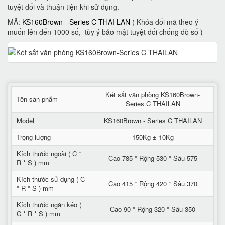
tuyệt đối và thuận tiện khi sử dụng.
MÃ:
KS160Brown - Series C THAI LAN
( Khóa đổi mã theo ý
muốn lên đến 1000 số, tùy ý bảo mật tuyệt đối chống dò số )
Két sắt văn phòng KS160Brown-
Tên sản phẩm
Series C THAILAN
Model
KS160Brown - Series C THAILAN
Trọng lượng
150Kg ± 10Kg
Kích thước ngoài ( C *
Cao 785 * Rộng 530 * Sâu 575
R * S ) mm
Kích thước sử dụng ( C
Cao 415 * Rộng 420 * Sâu 370
* R * S ) mm
Kích thước ngăn kéo (
Cao 90 * Rộng 320 * Sâu 350
C * R * S ) mm