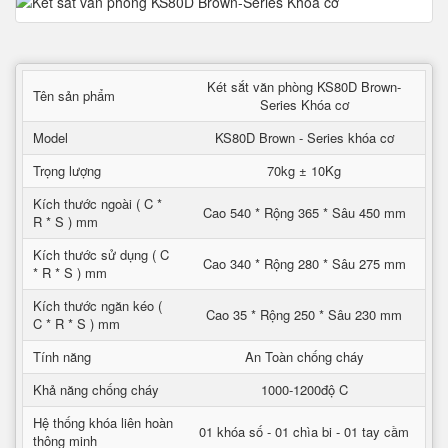
Két sắt văn phòng KS80D Brown-
Tên sản phẩm
Series Khóa cơ
Model
KS80D Brown - Series khóa cơ
Trọng lượng
70kg ± 10Kg
Kích thước ngoài ( C *
Cao 540 * Rộng 365 * Sâu 450 mm
R * S ) mm
Kích thước sử dụng ( C
Cao 340 * Rộng 280 * Sâu 275 mm
* R * S ) mm
Kích thước ngăn kéo (
Cao 35 * Rộng 250 * Sâu 230 mm
C * R * S ) mm
Tính năng
An Toàn chống cháy
Khả năng chống cháy
1000-1200độ C
Hệ thống khóa liên hoàn
01 khóa số - 01 chìa bi - 01 tay cầm
thông minh