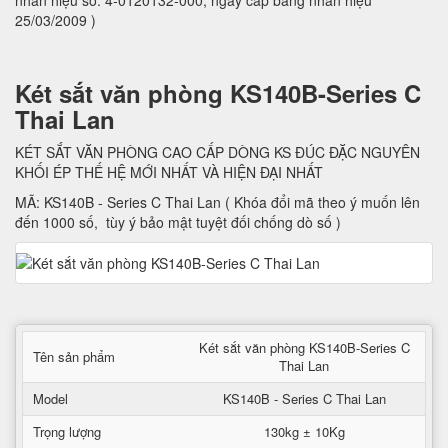
nhãn hiệu số: 4-0120132-000, ngày cấp bằng nhãn hiệu
25/03/2009 )
Két sắt văn phòng KS140B-Series C
Thai Lan
KÉT SẮT VĂN PHÒNG CAO CẤP DÒNG KS ĐÚC ĐẶC NGUYÊN
KHỐI ÉP THẾ HỆ MỚI NHẤT VÀ HIỆN ĐẠI NHẤT
MÃ: KS140B - Series C Thai Lan ( Khóa đổi mã theo ý muốn lên
đến 1000 số, tùy ý bảo mật tuyệt đối chống dò số )
Két sắt văn phòng KS140B-Series C
Tên sản phẩm
Thai Lan
Model
KS140B - Series C Thai Lan
Trọng lượng
130kg ± 10Kg