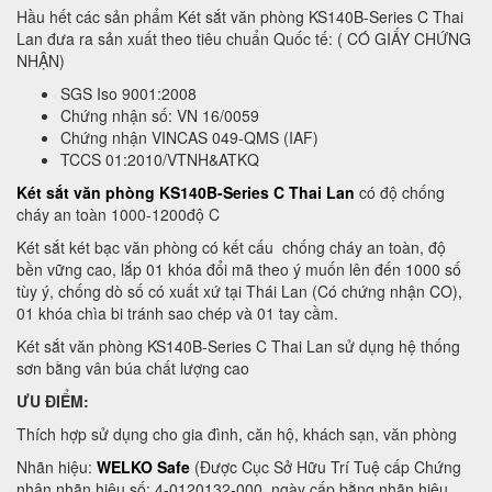
Hầu hết các sản phẩm Két sắt văn phòng KS140B-Series C Thai
Lan đưa ra sản xuất theo tiêu chuẩn Quốc tế: ( CÓ GIẤY CHỨNG
NHẬN)
SGS Iso 9001:2008
Chứng nhận số: VN 16/0059
Chứng nhận VINCAS 049-QMS (IAF)
TCCS 01:2010/VTNH&ATKQ
Két sắt văn phòng KS140B-Series C Thai Lan
có độ chống
cháy an toàn 1000-1200độ C
Két sắt két bạc văn phòng có kết cấu chống cháy an toàn, độ
bền vững cao, lắp 01 khóa đổi mã theo ý muốn lên đến 1000 số
tùy ý, chống dò số có xuất xứ tại Thái Lan (Có chứng nhận CO),
01 khóa chìa bi tránh sao chép và 01 tay cầm.
Két sắt văn phòng KS140B-Series C Thai Lan sử dụng hệ thống
sơn bằng vân búa chất lượng cao
ƯU ĐIỂM:
Thích hợp sử dụng cho gia đình, căn hộ, khách sạn, văn phòng
Nhãn hiệu:
WELKO Safe
(Được Cục Sở Hữu Trí Tuệ cấp Chứng
nhận nhãn hiệu số: 4-0120132-000, ngày cấp bằng nhãn hiệu