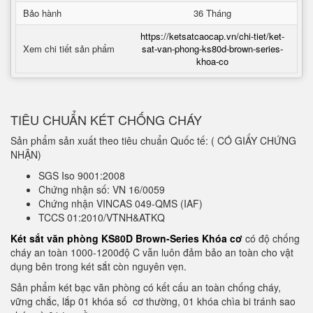
Bảo hành
36 Tháng
https://ketsatcaocap.vn/chi-tiet/ket-
Xem chi tiết sản phẩm
sat-van-phong-ks80d-brown-series-
khoa-co
TIÊU CHUẨN KÉT CHỐNG CHÁY
Sản phẩm sản xuất theo tiêu chuẩn Quốc tế: ( CÓ GIẤY CHỨNG
NHẬN)
SGS Iso 9001:2008
Chứng nhận số: VN 16/0059
Chứng nhận VINCAS 049-QMS (IAF)
TCCS 01:2010/VTNH&ATKQ
Két sắt văn phòng KS80D Brown-Series Khóa cơ
có độ chống
cháy an toàn 1000-1200độ C vẫn luôn đảm bảo an toàn cho vật
dụng bên trong két sắt còn nguyên vẹn.
Sản phẩm két bạc văn phòng có kết cấu an toàn chống cháy,
vững chắc, lắp 01 khóa số cơ thường, 01 khóa chìa bi tránh sao