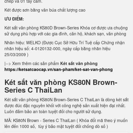
chép và 01 tay cầm.
Két được sơn bằng vân búa chất lượng cao
ƯU ĐIỂM:
Két sắt văn phòng KS80D Brown-Series Khóa cơ được ưa chuộng
sử dụng phù hợp với các gia đình, căn hộ, khách sạn, văn phòng
Nhãn hiệu: WELKO (Được Cục Sở Hữu Trí Tuệ cấp Chứng nhận
nhãn hiệu số: 4-0120132-000, ngày cấp bằng nhãn hiệu
25/03/2009 )
|--> Xem thêm các sản phẩm
Két sắt văn phòng
https://ketsatcaocap.vn/san-pham/ket-sat-van-phong
Két sắt văn phòng KS80N Brown-
Series C ThaiLan
Két sắt văn phòng KS80N Brown-Series C ThaiLan là dòng két sắt
được đúc đặc nguyên khối với công nghệ sản xuất hiện đại nhất.
Luôn đảm bảo an toàn tuyệt đối cho người sử dụng.
MÃ: KS80N Brown - Series C ThaiLan ( Khóa đổi mã theo ý muốn
lên đến 1000 số, tùy ý bảo mật tuyệt đối chống dò số )