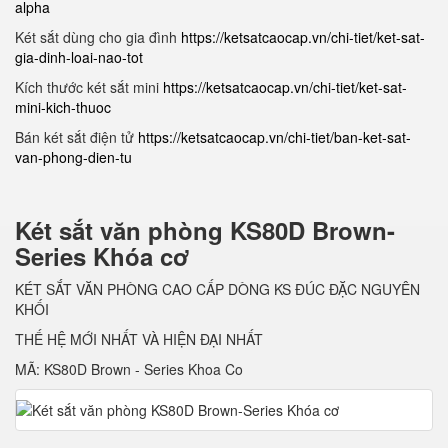
alpha
Két sắt dùng cho gia đình
https://ketsatcaocap.vn/chi-tiet/ket-sat-
gia-dinh-loai-nao-tot
Kích thước két sắt mini
https://ketsatcaocap.vn/chi-tiet/ket-sat-
mini-kich-thuoc
Bán két sắt điện tử
https://ketsatcaocap.vn/chi-tiet/ban-ket-sat-
van-phong-dien-tu
Két sắt văn phòng KS80D Brown-
Series Khóa cơ
KÉT SẮT VĂN PHÒNG CAO CẤP DÒNG KS ĐÚC ĐẶC NGUYÊN
KHỐI
THẾ HỆ MỚI NHẤT VÀ HIỆN ĐẠI NHẤT
MÃ: KS80D Brown - Series Khoa Co