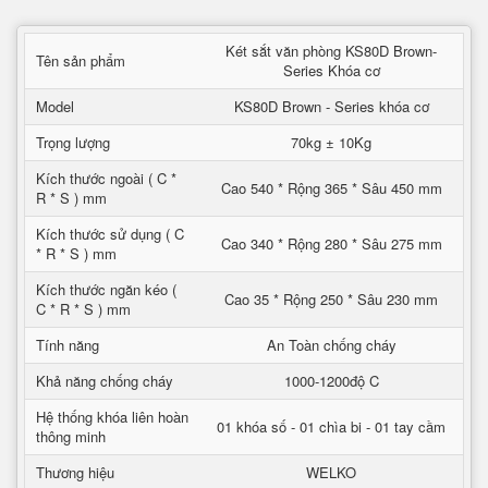
Két sắt văn phòng KS80D Brown-
Tên sản phẩm
Series Khóa cơ
Model
KS80D Brown - Series khóa cơ
Trọng lượng
70kg ± 10Kg
Kích thước ngoài ( C *
Cao 540 * Rộng 365 * Sâu 450 mm
R * S ) mm
Kích thước sử dụng ( C
Cao 340 * Rộng 280 * Sâu 275 mm
* R * S ) mm
Kích thước ngăn kéo (
Cao 35 * Rộng 250 * Sâu 230 mm
C * R * S ) mm
Tính năng
An Toàn chống cháy
Khả năng chống cháy
1000-1200độ C
Hệ thống khóa liên hoàn
01 khóa số - 01 chìa bi - 01 tay cầm
thông minh
Thương hiệu
WELKO