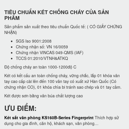
TIÊU CHUẨN KÉT CHỐNG CHÁY CỦA SẢN
PHẨM
Sản phẩm sản xuất theo tiêu chuẩn Quốc tế: ( CÓ GIẤY CHỨNG
NHẬN)
SGS Iso 9001:2008
Chứng nhận số: VN 16/0059
Chứng nhận VINCAS 049-QMS (IAF)
TCCS 01:2010/VTNH&ATKQ
Độ chống cháy an toàn 1000-1200độ C
Két có kết cấu an toàn chống cháy, vững chắc, lắp 01 khóa vân
tay cao cấp cài lên đến 100 vân tay có xuất xứ Hàn Quốc (Có
chứng nhận CO), 01 khóa chìa bi tránh sao chép và 01 tay cầm.
Két được sơn bằng vân búa chất lượng cao
ƯU ĐIỂM:
Két sắt văn phòng KS160B-Series Fingerprint
Thích hợp sử
dụng cho gia đình, căn hộ, khách sạn, văn phòng…