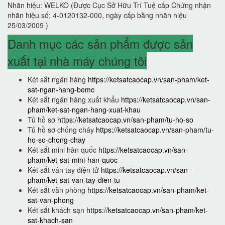
Nhãn hiệu: WELKO (Được Cục Sở Hữu Trí Tuệ cấp Chứng nhận
nhãn hiệu số: 4-0120132-000, ngày cấp bằng nhãn hiệu
25/03/2009 )
Danh mục các sản phẩm được sản
xuất tại nhà máy chúng tôi
Két sắt ngân hàng
https://ketsatcaocap.vn/san-pham/ket-
sat-ngan-hang-bemc
Két sắt ngân hàng xuất khẩu
https://ketsatcaocap.vn/san-
pham/ket-sat-ngan-hang-xuat-khau
Tủ hồ sơ
https://ketsatcaocap.vn/san-pham/tu-ho-so
Tủ hồ sơ chống cháy
https://ketsatcaocap.vn/san-pham/tu-
ho-so-chong-chay
Két sắt mini hàn quốc
https://ketsatcaocap.vn/san-
pham/ket-sat-mini-han-quoc
Két sắt vân tay điện tử
https://ketsatcaocap.vn/san-
pham/ket-sat-van-tay-dien-tu
Két sắt văn phòng
https://ketsatcaocap.vn/san-pham/ket-
sat-van-phong
Két sắt khách sạn
https://ketsatcaocap.vn/san-pham/ket-
sat-khach-san