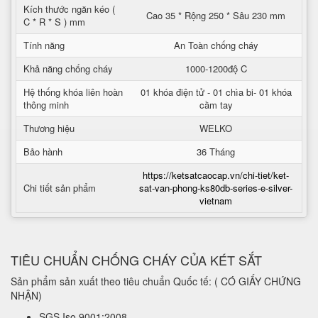
Kích thước ngăn kéo (
Cao 35 * Rộng 250 * Sâu 230 mm
C * R * S ) mm
Tính năng
An Toàn chống cháy
Khả năng chống cháy
1000-1200độ C
Hệ thống khóa liên hoàn
01 khóa điện tử - 01 chìa bi- 01 khóa
thông minh
cầm tay
Thương hiệu
WELKO
Bảo hành
36 Tháng
https://ketsatcaocap.vn/chi-tiet/ket-
Chi tiết sản phẩm
sat-van-phong-ks80db-series-e-silver-
vietnam
TIÊU CHUẨN CHỐNG CHÁY CỦA KÉT SẮT
Sản phẩm sản xuất theo tiêu chuẩn Quốc tế: ( CÓ GIẤY CHỨNG
NHẬN)
SGS Iso 9001:2008