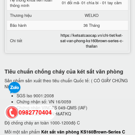
01 đổi mã- 01 chìa bi - 01 tay cầm
thông minh
Thương hiệu
WELKO
Bảo hành
36 Tháng
https://ketsatcaocap.vn/chi-tiet/ket-
Chi tiết
sat-van-phong-ks160brown-series-c-
thailan
Tiêu chuẩn chống cháy của két sắt văn phòng
Sản phẩm sản xuất theo tiêu chuẩn Quốc tế: ( CÓ GIẤY CHỨNG
NHẬN)
SGS Iso 9001:2008
Chứng nhận số: VN 16/0059
Chứng nhận VINCAS 049-QMS (IAF)
0982770404
TCCS 01:2010/VTNH&ATKQ
Độ chống cháy an toàn 1000-1200độ C
back
Mỗi một sản phẩm
Két sắt văn phòng KS160Brown-Series C