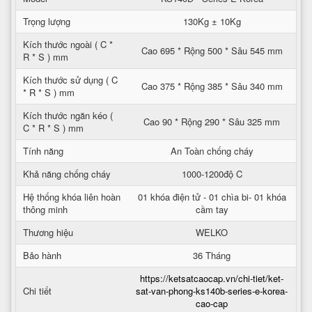
Trọng lượng
130Kg ± 10Kg
Kích thước ngoài ( C *
Cao 695 * Rộng 500 * Sâu 545 mm
R * S ) mm
Kích thước sử dụng ( C
Cao 375 * Rộng 385 * Sâu 340 mm
* R * S ) mm
Kích thước ngăn kéo (
Cao 90 * Rộng 290 * Sâu 325 mm
C * R * S ) mm
Tính năng
An Toàn chống cháy
Khả năng chống cháy
1000-1200độ C
Hệ thống khóa liên hoàn
01 khóa điện tử - 01 chìa bi- 01 khóa
thông minh
cầm tay
Thương hiệu
WELKO
Bảo hành
36 Tháng
https://ketsatcaocap.vn/chi-tiet/ket-
Chi tiết
sat-van-phong-ks140b-series-e-korea-
cao-cap