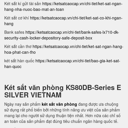
Két sắt kí gửi tài sản
https://ketsatcaocap.vn/chi-tiet/ket-sat-ngan-
hang-nha-nuoc-bao-mat-an-toan
Két sắt cơ khí
https://ketsatcaocap.vn/chi-tiet/ket-sat-co-khi-ngan-
hang
Bank safes
https://ketsatcaocap.vn/chi-tiet/bank-safes-lx710-dk-
security-cash-locker-depository-safe-deposit-box
Két sắt cần thơ
https://ketsatcaocap.vn/chi-tiet/ket-sat-ngan-hang-
hoa-phat-can-tho
két sắt hàn quốc
https://ketsatcaocap.vn/chi-tiet/bao-gia-ket-sat-
han-quoc
Két sắt văn phòng KS80DB-Series E
SILVER VIETNAM
Ngày nay sản phẩm
két sắt văn phòng
đang được ưa chuộng
sử dụng rất phổ biến bởi những tính năng ưu việt của sản phẩm
mang lại cho người sử dụng thuận tiện nhất. Hơn nữa các chỉ số
an toàn của sản phẩm đạt đúng tiêu chuẩn ngân hàng quốc tế.