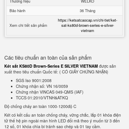
Thương hiệu
WELKO
Bảo hành
36 Tháng
https://ketsatcaocap.vn/chi-tiet/ket-
Xem chi tiết sản phẩm
sat-ks80d-brown-series-e-silver-
vietnam
Các tiêu chuẩn an toàn của sản phẩm
Két sắt KS80D Brown-Series E SILVER VIETNAM
được sản
xuất theo tiêu chuẩn Quốc tế: ( CÓ GIẤY CHỨNG NHẬN)
SGS Iso 9001:2008
Chứng nhận số: VN 16/0059
Chứng nhận VINCAS 049-QMS (IAF)
TCCS 01:2010/VTNH&ATKQ
Độ chống cháy an toàn 1000-1200độ C
Két có kết cấu an toàn chống cháy, vững chắc, lắp 01 khóa điện
tử thế hệ pin ngoài màn hình LED đổi mã theo ý muốn từ 3 đến
12 số, 01 khóa chìa bi tránh sao chép và 01 tay cầm.