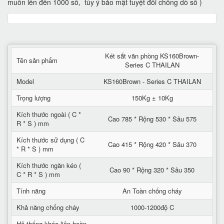
muốn lên đến 1000 số, tùy ý bảo mật tuyệt đối chống dò số )
Két sắt văn phòng KS160Brown-
Tên sản phẩm
Series C THAILAN
Model
KS160Brown - Series C THAILAN
Trọng lượng
150Kg ± 10Kg
Kích thước ngoài ( C *
Cao 785 * Rộng 530 * Sâu 575
R * S ) mm
Kích thước sử dụng ( C
Cao 415 * Rộng 420 * Sâu 370
* R * S ) mm
Kích thước ngăn kéo (
Cao 90 * Rộng 320 * Sâu 350
C * R * S ) mm
Tính năng
An Toàn chống cháy
Khả năng chống cháy
1000-1200độ C
Hệ thống khóa liên hoàn