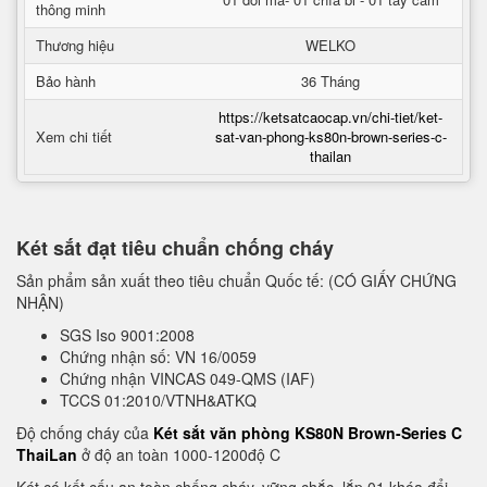
thông minh
Thương hiệu
WELKO
Bảo hành
36 Tháng
https://ketsatcaocap.vn/chi-tiet/ket-
Xem chi tiết
sat-van-phong-ks80n-brown-series-c-
thailan
Két sắt đạt tiêu chuẩn chống cháy
Sản phẩm sản xuất theo tiêu chuẩn Quốc tế: (CÓ GIẤY CHỨNG
NHẬN)
SGS Iso 9001:2008
Chứng nhận số: VN 16/0059
Chứng nhận VINCAS 049-QMS (IAF)
TCCS 01:2010/VTNH&ATKQ
Độ chống cháy của
Két sắt văn phòng KS80N Brown-Series C
ThaiLan
ở độ an toàn 1000-1200độ C