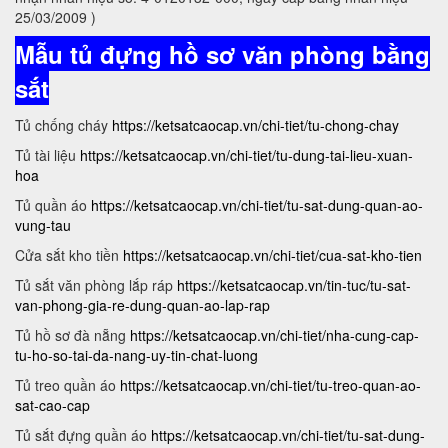
25/03/2009 )
Mẫu tủ đựng hồ sơ văn phòng bằng
sắt
Tủ chống cháy
https://ketsatcaocap.vn/chi-tiet/tu-chong-chay
Tủ tài liệu
https://ketsatcaocap.vn/chi-tiet/tu-dung-tai-lieu-xuan-
hoa
Tủ quần áo
https://ketsatcaocap.vn/chi-tiet/tu-sat-dung-quan-ao-
vung-tau
Cửa sắt kho tiền
https://ketsatcaocap.vn/chi-tiet/cua-sat-kho-tien
Tủ sắt văn phòng lắp ráp
https://ketsatcaocap.vn/tin-tuc/tu-sat-
van-phong-gia-re-dung-quan-ao-lap-rap
Tủ hồ sơ đà nẵng
https://ketsatcaocap.vn/chi-tiet/nha-cung-cap-
tu-ho-so-tai-da-nang-uy-tin-chat-luong
Tủ treo quần áo
https://ketsatcaocap.vn/chi-tiet/tu-treo-quan-ao-
sat-cao-cap
Tủ sắt đựng quần áo
https://ketsatcaocap.vn/chi-tiet/tu-sat-dung-