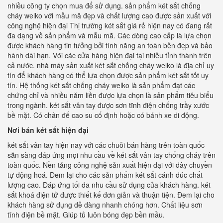
nhiều công ty chọn mua để sử dụng. sản phẩm két sắt chống
cháy welko với mẫu mã đẹp và chất lượng cao được sản xuất với
công nghệ hiện đại Thị trường két sắt giá rẻ hiện nay có đang rất
đa dạng về sản phẩm và mẫu mã. Các dòng cao cấp là lựa chọn
được khách hàng tin tưởng bởi tính năng an toàn bền đẹp và bảo
hành dài hạn. Với các cửa hàng hiện đại tại nhiều tỉnh thành trên
cả nước. nhà máy sản xuất két sắt chống cháy welko là địa chỉ uy
tín để khách hàng có thể lựa chọn được sản phẩm két sắt tốt uy
tín. Hệ thống két sắt chống cháy welko là sản phẩm đạt các
chứng chỉ và nhiều năm liền được lựa chọn là sản phẩm tiêu biểu
trong ngành. két sắt vân tay được sơn tĩnh điện chống trầy xước
bề mặt. Có chân đế cao su cố định hoặc có bánh xe di động.
Nơi bán két sắt hiện đại
két sắt vân tay hiện nay với các chuỗi bán hàng trên toàn quốc
sẵn sàng đáp ứng mọi nhu cầu về két sắt vân tay chống cháy trên
toàn quốc. Nền tảng công nghệ sản xuất hiện đại với dây chuyền
tự động hoá. Đem lại cho các sản phẩm két sắt cánh đúc chất
lượng cao. Đáp ứng tối đa nhu cầu sử dụng của khách hàng. két
sắt khoá điện tử được thiết kế đơn giản và thuận tiện. Đem lại cho
khách hàng sử dụng dễ dàng nhanh chóng hơn. Chất liệu sơn
tĩnh điện bề mặt. Giúp tủ luôn bóng đẹp bền mầu.