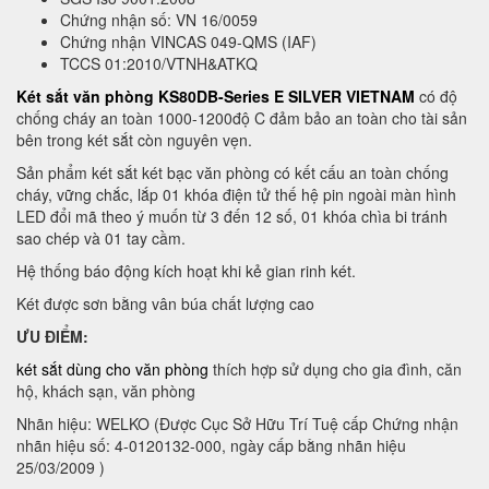
Chứng nhận số: VN 16/0059
Chứng nhận VINCAS 049-QMS (IAF)
TCCS 01:2010/VTNH&ATKQ
Két sắt văn phòng KS80DB-Series E SILVER VIETNAM
có độ
chống cháy an toàn 1000-1200độ C đảm bảo an toàn cho tài sản
bên trong két sắt còn nguyên vẹn.
Sản phẩm két sắt két bạc văn phòng có kết cấu an toàn chống
cháy, vững chắc, lắp 01 khóa điện tử thế hệ pin ngoài màn hình
LED đổi mã theo ý muốn từ 3 đến 12 số, 01 khóa chìa bi tránh
sao chép và 01 tay cầm.
Hệ thống báo động kích hoạt khi kẻ gian rinh két.
Két được sơn bằng vân búa chất lượng cao
ƯU ĐIỂM:
két sắt dùng cho văn phòng
thích hợp sử dụng cho gia đình, căn
hộ, khách sạn, văn phòng
Nhãn hiệu: WELKO (Được Cục Sở Hữu Trí Tuệ cấp Chứng nhận
nhãn hiệu số: 4-0120132-000, ngày cấp bằng nhãn hiệu
25/03/2009 )