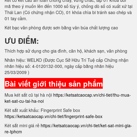
Két có kết cấu an toàn chống cháy, vững chắc, lắp 01 khóa đổi
mã theo ý muốn lên đến 1000 số tùy ý, chống dò số có xuất xứ tại
Thái Lan (Có chứng nhận CO), 01 khóa chìa bi tránh sao chép và
01 tay cầm.
Két bạc văn phòng được sơn bằng vân búa chất lượng cao
ƯU ĐIỂM:
Thích hợp sử dụng cho gia đình, căn hộ, khách sạn, văn phòng
Nhãn hiệu: WELKO (Được Cục Sở Hữu Trí Tuệ cấp Chứng nhận
nhãn hiệu số: 4-0120132-000, ngày cấp bằng nhãn hiệu
25/03/2009 )
Bài viết giới thiệu sản phẩm
Mua két sắt cũ tại hà nội
https://ketsatcaocap.vn/chi-tiet/thu-mua-
ket-sat-cu-tai-ha-noi
Két sắt xuất khẩu: Fingerprint Safe box
https://ketsatcaocap.vn/chi-tiet/fingerprint-safe-box
Két sắt mini giá rẻ
https://ketsatcaocap.vn/chi-tiet/ket-sat-mini-gia-
re-tphcm