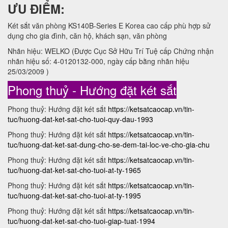
ƯU ĐIỂM:
Két sắt văn phòng KS140B-Series E Korea cao cấp phù hợp sử
dụng cho gia đình, căn hộ, khách sạn, văn phòng
Nhãn hiệu: WELKO (Được Cục Sở Hữu Trí Tuệ cấp Chứng nhận
nhãn hiệu số: 4-0120132-000, ngày cấp bằng nhãn hiệu
25/03/2009 )
Phong thuỷ - Hướng đặt két sắt
Phong thuỷ: Hướng đặt két sắt
https://ketsatcaocap.vn/tin-
tuc/huong-dat-ket-sat-cho-tuoi-quy-dau-1993
Phong thuỷ: Hướng đặt két sắt
https://ketsatcaocap.vn/tin-
tuc/huong-dat-ket-sat-dung-cho-se-dem-tai-loc-ve-cho-gia-chu
Phong thuỷ: Hướng đặt két sắt
https://ketsatcaocap.vn/tin-
tuc/huong-dat-ket-sat-cho-tuoi-at-ty-1965
Phong thuỷ: Hướng đặt két sắt
https://ketsatcaocap.vn/tin-
tuc/huong-dat-ket-sat-cho-tuoi-at-ty-1995
Phong thuỷ: Hướng đặt két sắt
https://ketsatcaocap.vn/tin-
tuc/huong-dat-ket-sat-cho-tuoi-giap-tuat-1994