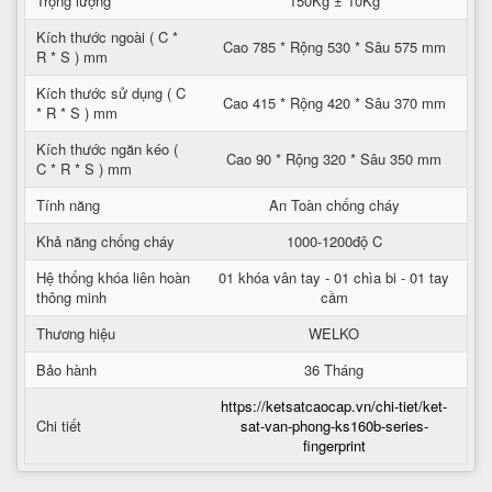
Trọng lượng
150Kg ± 10Kg
Kích thước ngoài ( C *
Cao 785 * Rộng 530 * Sâu 575 mm
R * S ) mm
Kích thước sử dụng ( C
Cao 415 * Rộng 420 * Sâu 370 mm
* R * S ) mm
Kích thước ngăn kéo (
Cao 90 * Rộng 320 * Sâu 350 mm
C * R * S ) mm
Tính năng
An Toàn chống cháy
Khả năng chống cháy
1000-1200độ C
Hệ thống khóa liên hoàn
01 khóa vân tay - 01 chìa bi - 01 tay
thông minh
cầm
Thương hiệu
WELKO
Bảo hành
36 Tháng
https://ketsatcaocap.vn/chi-tiet/ket-
Chi tiết
sat-van-phong-ks160b-series-
fingerprint