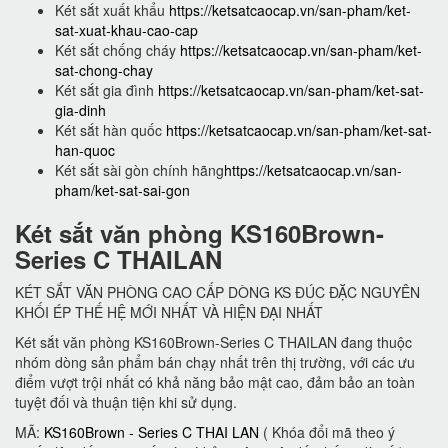
Két sắt xuất khẩu
https://ketsatcaocap.vn/san-pham/ket-
sat-xuat-khau-cao-cap
Két sắt chống cháy
https://ketsatcaocap.vn/san-pham/ket-
sat-chong-chay
Két sắt gia đình
https://ketsatcaocap.vn/san-pham/ket-sat-
gia-dinh
Két sắt hàn quốc
https://ketsatcaocap.vn/san-pham/ket-sat-
han-quoc
Két sắt sài gòn chính hãng
https://ketsatcaocap.vn/san-
pham/ket-sat-sai-gon
Két sắt văn phòng KS160Brown-
Series C THAILAN
KÉT SẮT VĂN PHÒNG CAO CẤP DÒNG KS ĐÚC ĐẶC NGUYÊN
KHỐI ÉP THẾ HỆ MỚI NHẤT VÀ HIỆN ĐẠI NHẤT
Két sắt văn phòng KS160Brown-Series C THAILAN đang thuộc
nhóm dòng sản phẩm bán chạy nhất trên thị trường, với các ưu
điểm vượt trội nhất có khả năng bảo mật cao, đảm bảo an toàn
tuyệt đối và thuận tiện khi sử dụng.
MÃ:
KS160Brown - Series C THAI LAN
( Khóa đổi mã theo ý