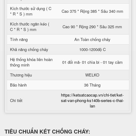
Kích thước sử dụng ( C
Cao 375 * Rộng 385 * Sâu 340 mm
* R * S ) mm
Kích thước ngăn kéo (
Cao 90 * Rộng 290 * Sâu 325 mm
C * R * S ) mm
Tính năng
An Toàn chống cháy
Khả năng chống cháy
1000-1200độ C
Hệ thống khóa liên hoàn
01 đổi mã- 01 chìa bi - 01 tay cầm
thông minh
Thương hiệu
WELKO
Bảo hành
36 Tháng
https://ketsatcaocap.vn/chi-tiet/ket-
Chi tiết
sat-van-phong-ks140b-series-c-thai-
lan
TIÊU CHUẨN KÉT CHỐNG CHÁY: