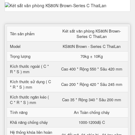
Két sắt văn phòng KS80N Brown-
Tên sản phẩm
Series C ThaiLan
Model
KS80N Brown - Series C ThaiLan
Trọng lượng
70kg ± 10Kg
Kích thước ngoài ( C *
Cao 400 * Rộng 550 * Sâu 420 mm
R * S ) mm
Kích thước sử dụng ( C
Cao 200 * Rộng 420 * Sâu 245 mm
* R * S ) mm
Kích thước ngăn kéo (
Cao 35 * Rộng 340 * Sâu 200 mm
C * R * S ) mm
Tính năng
An Toàn chống cháy
Khả năng chống cháy
1000-1200độ C
Hệ thống khóa liên hoàn
01 đổi mã- 01 chìa bi - 01 tay cầm