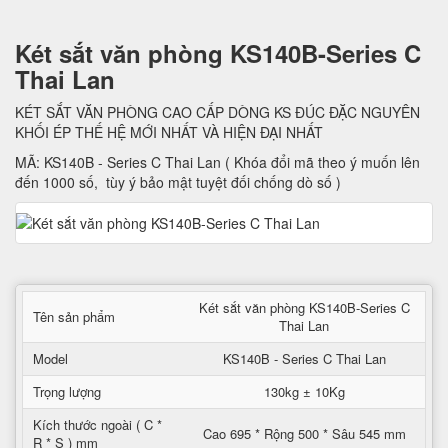
Két sắt văn phòng KS140B-Series C
Thai Lan
KÉT SẮT VĂN PHÒNG CAO CẤP DÒNG KS ĐÚC ĐẶC NGUYÊN
KHỐI ÉP THẾ HỆ MỚI NHẤT VÀ HIỆN ĐẠI NHẤT
MÃ: KS140B - Series C Thai Lan ( Khóa đổi mã theo ý muốn lên
đến 1000 số, tùy ý bảo mật tuyệt đối chống dò số )
Két sắt văn phòng KS140B-Series C
Tên sản phẩm
Thai Lan
Model
KS140B - Series C Thai Lan
Trọng lượng
130kg ± 10Kg
Kích thước ngoài ( C *
Cao 695 * Rộng 500 * Sâu 545 mm
R * S ) mm