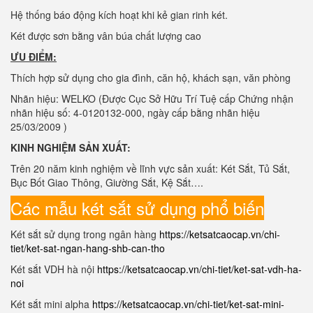
Hệ thống báo động kích hoạt khi kẻ gian rinh két.
Két được sơn bằng vân búa chất lượng cao
ƯU ĐIỂM:
Thích hợp sử dụng cho gia đình, căn hộ, khách sạn, văn phòng
Nhãn hiệu: WELKO (Được Cục Sở Hữu Trí Tuệ cấp Chứng nhận
nhãn hiệu số: 4-0120132-000, ngày cấp bằng nhãn hiệu
25/03/2009 )
KINH NGHIỆM SẢN XUẤT:
Trên 20 năm kinh nghiệm về lĩnh vực sản xuất: Két Sắt, Tủ Sắt,
Bục Bốt Giao Thông, Giường Sắt, Kệ Sắt….
Các mẫu két sắt sử dụng phổ biến
Két sắt sử dụng trong ngân hàng
https://ketsatcaocap.vn/chi-
tiet/ket-sat-ngan-hang-shb-can-tho
Két sắt VDH hà nội
https://ketsatcaocap.vn/chi-tiet/ket-sat-vdh-ha-
noi
Két sắt mini alpha
https://ketsatcaocap.vn/chi-tiet/ket-sat-mini-