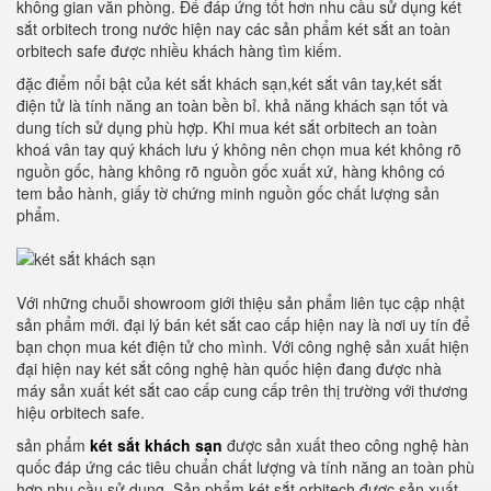
không gian văn phòng. Để đáp ứng tốt hơn nhu cầu sử dụng két
sắt orbitech trong nước hiện nay các sản phẩm két sắt an toàn
orbitech safe được nhiều khách hàng tìm kiếm.
đặc điểm nổi bật của két sắt khách sạn,két sắt vân tay,két sắt
điện tử là tính năng an toàn bền bỉ. khả năng khách sạn tốt và
dung tích sử dụng phù hợp. Khi mua két sắt orbitech an toàn
khoá vân tay quý khách lưu ý không nên chọn mua két không rõ
nguồn gốc, hàng không rõ nguồn gốc xuất xứ, hàng không có
tem bảo hành, giấy tờ chứng minh nguồn gốc chất lượng sản
phẩm.
Với những chuỗi showroom giới thiệu sản phẩm liên tục cập nhật
sản phẩm mới. đại lý bán két sắt cao cấp hiện nay là nơi uy tín để
bạn chọn mua két điện tử cho mình. Với công nghệ sản xuất hiện
đại hiện nay két sắt công nghệ hàn quốc hiện đang được nhà
máy sản xuất két sắt cao cấp cung cấp trên thị trường với thương
hiệu orbitech safe.
sản phẩm
két sắt khách sạn
được sản xuất theo công nghệ hàn
quốc đáp ứng các tiêu chuẩn chất lượng và tính năng an toàn phù
hợp nhu cầu sử dụng. Sản phẩm két sắt orbitech được sản xuất