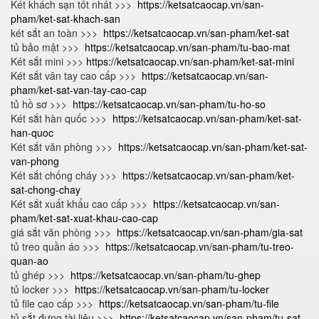
Két khách sạn tốt nhất >>>
https://ketsatcaocap.vn/san-
pham/ket-sat-khach-san
két sắt an toàn >>>
https://ketsatcaocap.vn/san-pham/ket-sat
tủ bảo mật >>>
https://ketsatcaocap.vn/san-pham/tu-bao-mat
Két sắt mini >>>
https://ketsatcaocap.vn/san-pham/ket-sat-mini
Két sắt vân tay cao cấp >>>
https://ketsatcaocap.vn/san-
pham/ket-sat-van-tay-cao-cap
tủ hồ sơ >>>
https://ketsatcaocap.vn/san-pham/tu-ho-so
Két sắt hàn quốc >>>
https://ketsatcaocap.vn/san-pham/ket-sat-
han-quoc
Két sắt văn phòng >>>
https://ketsatcaocap.vn/san-pham/ket-sat-
van-phong
Két sắt chống cháy >>>
https://ketsatcaocap.vn/san-pham/ket-
sat-chong-chay
Két sắt xuất khẩu cao cấp >>>
https://ketsatcaocap.vn/san-
pham/ket-sat-xuat-khau-cao-cap
giá sắt văn phòng >>>
https://ketsatcaocap.vn/san-pham/gia-sat
tủ treo quần áo >>>
https://ketsatcaocap.vn/san-pham/tu-treo-
quan-ao
tủ ghép >>>
https://ketsatcaocap.vn/san-pham/tu-ghep
tủ locker >>>
https://ketsatcaocap.vn/san-pham/tu-locker
tủ file cao cấp >>>
https://ketsatcaocap.vn/san-pham/tu-file
tủ sắt đựng tài liệu >>>
https://ketsatcaocap.vn/san-pham/tu-sat