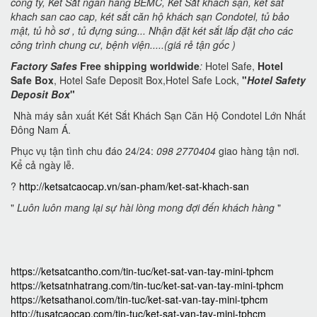
công ty, Két Sắt ngân hàng BEMC, Két Sắt khách sạn,
ket sat
khach san cao cap, két sắt căn hộ khách sạn Condotel,
tủ bảo
mật, tủ hồ sơ , tủ đựng súng... Nhận đặt két sắt lắp đặt cho các
công trình chung cư, bệnh viện.....(giá rẻ tận gốc )
Factory Safes
Free shipping worldwide
:
Hotel Safe,
Hotel
Safe Box
, Hotel Safe Deposit Box,Hotel Safe Lock,
"
Hotel Safety
Deposit Box
"
Nhà máy sản xuất Két Sắt Khách Sạn Căn Hộ Condotel Lớn Nhất
Đông Nam Á.
Phục vụ tận tình chu đáo 24/24:
098 2770404
giao hàng tận nơi.
Kể cả ngày lễ.
?
http://ketsatcaocap.vn/san-pham/ket-sat-khach-san
"
Luôn luôn mang lại sự hài lòng mong đợi đến khách hàng
"
https://ketsatcantho.com/tin-tuc/ket-sat-van-tay-mini-tphcm
https://ketsatnhatrang.com/tin-tuc/ket-sat-van-tay-mini-tphcm
https://ketsathanoi.com/tin-tuc/ket-sat-van-tay-mini-tphcm
http://tusatcaocap.com/tin-tuc/ket-sat-van-tay-mini-tphcm