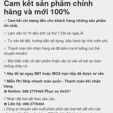
Cam kết
sản phẩm chính
hãng và mới 100%
✅
Cam kết
chỉ mang đến cho khách hàng những sản phẩm
tốt nhất.
✅ Làm việc từ 7h đến 22h cả thứ 7,CN và ngày lễ
✅ Tư vấn kê đặt, hướng dẫn sử dụng, bảo hành tại nhà miễn phí.
✅ Thanh toán khi nhận hàng và đã kiểm tra kĩ lưỡng (có thể
chuyển khoản)
✅ Mọi thắc mắc về sản phẩm hoặc cần tư vấn về két an toàn
chống cháy nổ.
?
Hãy để lại ngay SĐT hoặc IBOX trực tiếp để được tư vấn
.
?
Miễn Phí Ship nhanh toàn quốc - Thanh toán khi nhận
hàng
.
☎️
Hotline: 098 2770404 Phục vụ 24/24
?
? Nhận đặt két sắt theo yêu cầu.
☎️
Liên hệ: 098 2770404
( Công ty chuyên sản xuất phân phối các loại két sắt cho các