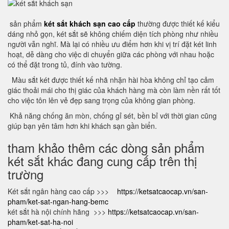
sản phẩm
két sắt khách sạn cao cấp
thường được thiết kế kiểu
dáng nhỏ gọn, két sắt sẽ không chiếm diện tích phòng như nhiều
người vẫn nghĩ. Mà lại có nhiều ưu điểm hơn khi vị trí đặt két linh
hoạt, dễ dàng cho việc di chuyển giữa các phòng với nhau hoặc
có thể đặt trong tủ, đính vào tường.
Màu sắt két được thiết kế nhã nhặn hài hòa không chỉ tạo cảm
giác thoải mái cho thị giác của khách hàng mà còn làm nền rất tốt
cho việc tôn lên vẻ đẹp sang trọng của không gian phòng.
Khả năng chống ăn mòn, chống gỉ sét, bền bỉ với thời gian cũng
giúp bạn yên tâm hơn khi khách sạn gần biển.
tham khảo thêm các dòng sản phẩm
két sắt khác đang cung cấp trên thị
trường
Két sắt ngân hàng cao cấp >>>
https://ketsatcaocap.vn/san-
pham/ket-sat-ngan-hang-bemc
két sắt hà nội chính hãng >>>
https://ketsatcaocap.vn/san-
pham/ket-sat-ha-noi