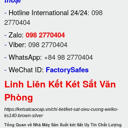
-
Hotline International 24/24
:
098
2770404
-
Zalo:
098 2770404
-
Viber:
098 2770404
-
WhatsApp:
+84 98 2770404
-
WeChat ID:
FactorySafes
Linh Liên Kết Két Sắt Văn
Phòng
https://ketsatcaocap.vn/chi-tiet/ket-sat-sieu-cuong-welko-
ks140-brown-silver
Tổng Quan về Nhà Máy Sản Xuất két Sắt Uy Tín Chất Lượng