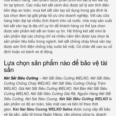
tín tại tphcm. Các mẫu két sắt cánh đúc được sử lý sơn tĩnh điện
bền đẹp an toàn. mua két sắt vân tay sử dụng trong gia đình là
lựa chọn đem lại giải pháp tối ưu cho doanh nghiệp. Với các cửa
hàng hiện đại tại nhiều tỉnh thành trên cả nước. nhà máy sản xuất
két sắt vân tay là địa chỉ uy tín để khách hàng có thể lựa chọn
được sản phẩm két sắt an toàn uy tín. Hệ thống két sắt mini là
sản phẩm đạt các chứng chỉ và nhiều năm liền được lựa chọn là
sản phẩm tiêu biểu trong ngành. két sắt chống cháy khoá vân tay
được sơn tĩnh điện chống trầy xước bề mặt. Có chân đế cao su cố
định hoặc có bánh xe di động.
Lựa chọn sản phẩm nào để bảo vệ tài
sản
Két Sắt Siêu Cường
– Két Sắt Siêu Cường WELKO, Két Sắt Siêu
Cường Chống Cháy WELKO, Két Sắt Siêu Cường Chống Trộm
WELKO, Giá Két Sắt Siêu Cường WELKO, Nơi Bán Két Sắt Siêu
Cường WELKO, Két Sắt Siêu Cường Giá Rẻ, Nguồn Hàng Két Sắt
Siêu Cường, Ket Sat Sieu Cuong.
Két Sắt SIêu Cường WELKO
là
sản phẩm có độ an toàn, bảo mật cao và bền bỉ theo thời
gian.
Ket Sat Sieu Cuong WELKO Safes
được cung cấp để bảo
vệ tài sản, giấy tờ trong Ngân Hàng, văn phòng công ty, doanh