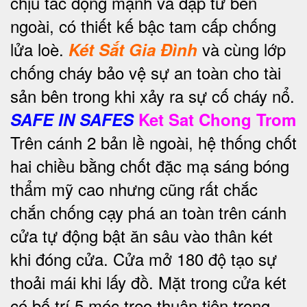
chịu tác động mạnh va đập từ bên
ngoài, có thiết kế bậc tam cấp chống
lửa loè.
và cùng lớp
Két Sắt Gia Đình
chống cháy bảo vệ sự an toàn cho tài
sản bên trong khi xảy ra sự cố cháy nổ.
SAFE IN SAFES
Ket Sat Chong Trom
Trên cánh 2 bản lề ngoài, hệ thống chốt
hai chiều bằng chốt đặc mạ sáng bóng
thẩm mỹ cao nhưng cũng rất chắc
chắn chống cạy phá an toàn trên cánh
cửa tự động bật ăn sâu vào thân két
khi đóng cửa. Cửa mở 180 độ tạo sự
thoải mái khi lấy đồ. Mặt trong cửa két
có bố trí 5 móc treo thuận tiện trong