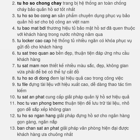
tu ho so chong chay
trang bị hệ thống an toàn chống
cháy bảo quản hồ sơ tốt nhất
tu ho so bo cong an
sản phẩm chuyên dụng phục vụ bảo
quản hồ sơ cho bộ công an việt nam
tu bao mat bdi
thương hiệu tủ bảo mật hồ sơ đã quen thuộc
với khách hàng trong nước những năm qua
tu locker cao cap
hệ thống tủ nhiều ngăn có khóa phục vụ
gửi đồ cho khách hàng
tu sat treo quan ao
bền đẹp, thuận tiện đáp ứng nhu cầu
khách hàng
tu sat mam non
thiết kế nhiều màu sắc, đẹp, không gian
vừa phải để bé có thể tự cất đồ
tu ho so di dong
đem lại hiệu quả cao trong công việc
tu file
đựng tài liệu với hiệu xuất cao, dễ dàng thao tác tìm
kiếm
tu sat an phat
cung cấp giải pháp quản lý hồ sơ hiệu quả
hoc tu van phong bemc
thuận tiện để lưu trữ tài liệu, nhỏ
gọn dễ sắp xếp không gian
tu ho so ngan hang
giải pháp đựng hồ sơ cho ngân hàng
gọn gàng, ngăn nắp
ban chan sat an phat
giải pháp văn phòng hiện đại được
khách hàng ưa chuông nhất