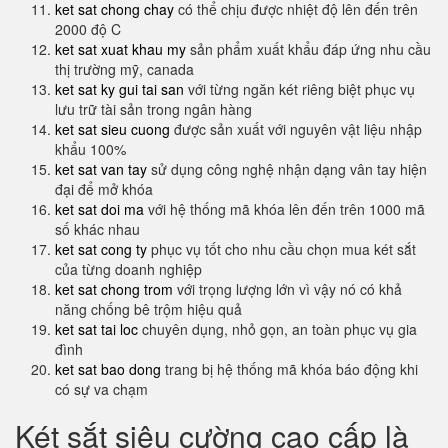
ket sat chong chay
có thể chịu được nhiệt độ lên đến trên
2000 độ C
ket sat xuat khau my
sản phẩm xuất khẩu đáp ứng nhu cầu
thị trường mỹ, canada
ket sat ky gui tai san
với từng ngăn két riêng biệt phục vụ
lưu trữ tài sản trong ngân hàng
ket sat sieu cuong
được sản xuất với nguyên vật liệu nhập
khẩu 100%
ket sat van tay
sử dụng công nghệ nhận dạng vân tay hiện
đại để mở khóa
ket sat doi ma
với hệ thống mã khóa lên đến trên 1000 mã
số khác nhau
ket sat cong ty
phục vụ tốt cho nhu cầu chọn mua két sắt
của từng doanh nghiệp
ket sat chong trom
với trọng lượng lớn vì vậy nó có khả
năng chống bê trộm hiệu quả
ket sat tai loc
chuyên dụng, nhỏ gọn, an toàn phục vụ gia
đình
ket sat bao dong
trang bị hệ thống mã khóa báo động khi
có sự va chạm
Két sắt siêu cường cao cấp là