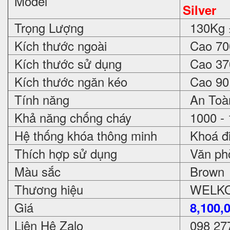
Model
Silver
Trọng Lượng
130Kg 
Kích thước ngoài
Cao 700
Kích thước sử dụng
Cao 370
Kích thước ngăn kéo
Cao 90 
Tính năng
An Toàn
Khả năng chống cháy
1000 - 
Hệ thống khóa thông minh
Khoá đi
Thích hợp sử dụng
Văn phòn
Màu sắc
Brown
Thương hiệu
WELKO 
Giá
8,100,
Liên Hệ Zalo
098 27