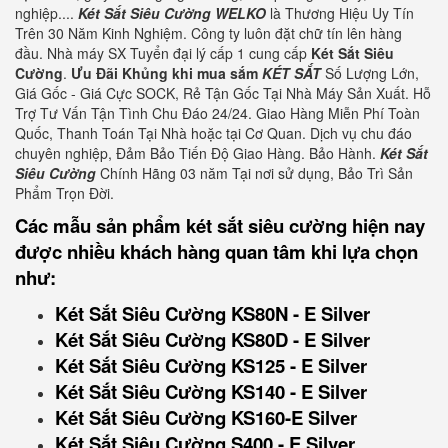
nghiệp....
Két Sắt Siêu Cường WELKO
là Thương Hiệu Uy Tín
Trên 30 Năm Kinh Nghiệm. Công ty luôn đặt chữ tín lên hàng
đầu. Nhà máy SX Tuyển đại lý cấp 1 cung cấp
Két Sắt Siêu
Cường
.
Ưu Đãi Khủng khi mua sắm
KÉT SẮT
Số Lượng Lớn,
Giá Gốc - Giá Cực SOCK, Rẻ Tận Gốc Tại Nhà Máy Sản Xuất. Hỗ
Trợ Tư Vấn Tận Tình Chu Đáo 24/24. Giao Hàng Miễn Phí Toàn
Quốc, Thanh Toán Tại Nhà hoặc tại Cơ Quan. Dịch vụ chu đáo
chuyên nghiệp, Đảm Bảo Tiến Độ Giao Hàng. Bảo Hành.
Két Sắt
Siêu Cường
Chính Hãng 03 năm Tại nơi sử dụng, Bảo Trì Sản
Phẩm Trọn Đời.
Các mẫu sản phẩm két sắt siêu cường hiện nay
được nhiều khách hàng quan tâm khi lựa chọn
như:
Két Sắt Siêu Cường KS80N - E Silver
Két Sắt Siêu Cường KS80D - E Silver
Két Sắt Siêu Cường KS125 - E Silver
Két Sắt Siêu Cường KS140 - E Silver
Két Sắt Siêu Cường KS160-E Silver
Két Sắt Siêu Cường S400 - E Silver