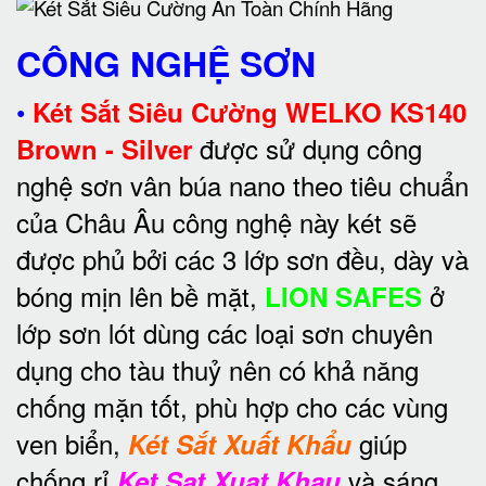
CÔNG NGHỆ SƠN
•
Két Sắt Siêu Cường WELKO KS140
được sử dụng công
Brown - Silver
nghệ sơn vân búa nano theo tiêu chuẩn
của Châu Âu công nghệ này két sẽ
được phủ bởi các 3 lớp sơn đều, dày và
bóng mịn lên bề mặt,
ở
LION SAFES
lớp sơn lót dùng các loại sơn chuyên
dụng cho tàu thuỷ nên có khả năng
chống mặn tốt, phù hợp cho các vùng
ven biển,
giúp
Két Sắt Xuất Khẩu
chống rỉ
và sáng
Ket Sat Xuat Khau