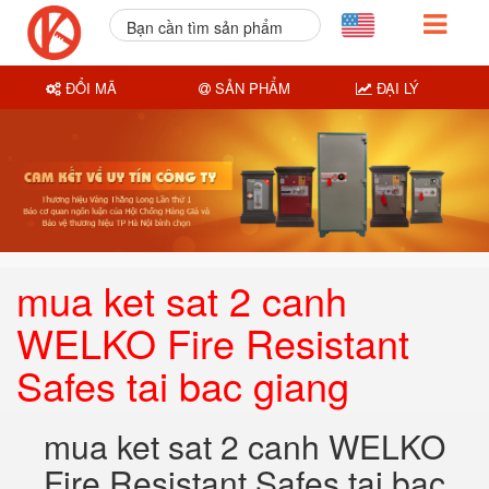
Bạn cần tìm sản phẩm
nào?
ĐỔI MÃ
SẢN PHẨM
ĐẠI LÝ
mua ket sat 2 canh
WELKO Fire Resistant
Safes tai bac giang
mua ket sat 2 canh WELKO
Fire Resistant Safes tai bac