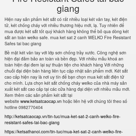
giang
Hiện nay sản phẩm két sắt có rất nhiều loại két vân tay, két điện
tử, két chống cháy với nhiều thương hiệu mới, lạ. Tuy nhiên để
mua được két sắt tốt quý khách hàng không thể bỏ qua dòng két
sắt an toàn welko safe. mua ket sat 2 canh WELKO Fire Resistant
Safes tai bac giang
Bề mặt két vân tay với lớp sơn chống trầy xước. Công nghệ sơn
hiện đại đảm bảo an toàn và bền đẹp. Với nhiều mẫu khoá an
toàn hiện đại đem lại sự thuận tiện cho khách hàng Với những
chuỗi đại diện bán hàng liên tục cập nhật sản phẩm mới. Két sắt
cao cấp hiện nay là nơi uy tín để bạn chọn mua két sắt điện tử
cho mình. Lựa chọn két sắt chống cháy welko của nhà máy sản
xuất két sắt cao cấp tại các cửa hàng đại diện với nhiều mẫu mới.
Xem thêm các sản phẩm két sắt tại
website
www.ketsatcaocap.vn
hoặc liên hệ với chúng tôi theo số
hotline 0982770404
http://ketsatcaocap.vn/tin-tuc/mua-ket-sat-2-canh-welko-fire-
resistant-safes-tai-bac-giang
https://ketsathanoi.com/tin-tuc/mua-ket-sat-2-canh-welko-fire-