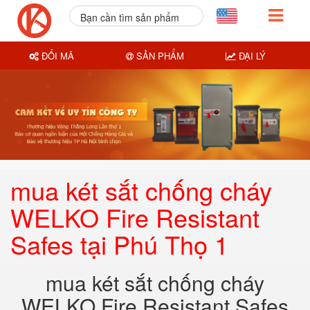
Bạn cần tìm sản phẩm
nào?
ĐỔI MÃ
SẢN PHẨM
ĐẠI LÝ
mua két sắt chống cháy
WELKO Fire Resistant
Safes tại Phú Thọ 1
mua két sắt chống cháy
WELKO Fire Resistant Safes