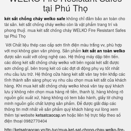
tại Phú Thọ
két sắt chống cháy welko safe
không chỉ đảm bảo an toàn cho
tài sản. két sắt chống cháy welko còn là vật phẩm trang trí và
phong thuỷ. mua két sắt chống cháy WELKO Fire Resistant Safes
tại Phú Thọ
Với Chất liệu thép cao cấp sơn tĩnh điện màu trắng vv, phù hợp
với mọi không gian văn phòng. Sản phẩm
két sắt an toàn welko
được sản xuất với công nghệ cao. Hệ thống máy dập tiên tiến.
các dòng két sắt chống cháy welko với bên ngoài két sắt được
sơn chống gỉ. bên trong két có các đợt di động phụ vụ tốt nhất
nhu cầu lưu trữ. Hệ thống cửa hàng két sắt vân tay trên khắp các
tỉnh thành sẵn sàng phục vụ nhu cầu chọn mua két sắt của khách
hàng. Khi mua két sắt chống cháy welko khoá vân tay quý khách
lưu ý không nên chọn mua hàng rẻ tiền, thanh lý, hàng không rõ
nguồn gốc xuất xứ, hàng không có tem bảo hành, giấy tờ chứng
minh nguồn gốc chất lượng sản phẩm. Để được giải đáp các
thông tin mới nhất về sản phẩm quý khách hàng vui lòng xem
thêm tại website
ketsatcaocap.vn
hoặc liên hệ trực tiếp theo số
điện thoại 0982770404
http://ketsatcaocap.vn/tin-tuc/mua-ket-sat-chong-chay-welko-fire-