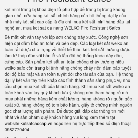
két mini trang bị khoá điện tử phù hợp để trang bị trong không
gian nhỏ. cửa hàng két sắt chính hãng của hệ thống đại lý của
nhà máy két sắt cao cấp là địa chỉ mua két sắt mini hàng đầu tại
nghệ an. mua ket sat da nang WELKO Fire Resistant Safes
Bề mặt két vân tay với lớp sơn chống trầy xước. Công nghệ sơn
hiện đại đảm bảo an toàn và bền đẹp. Các loại két sắt welko an
toàn rất được chú trọng về thiết kế thân két. két sắt thường được
làm từ thép đúc với bản lề và lắp đặt hệ thống khóa dày dặn,
cứng cáp. Sản phẩm két sắt an toàn chống cháy thương hiệu
welko safe còn trang bị tính năng chống cháy nên đảm bảo tuyệt
đối độ bảo mật và an toàn tuyệt đối cho tài sản của bạn. Hệ thống
đại lý két vân tay trên khắp các tỉnh thành sẵn sàng phục vụ nhu
cầu chọn mua két sắt của khách hàng. Khi mua két sắt welko an
toàn khoá vân tay quý khách lưu ý không nên tham hàng rẻ mà
mua phải những hàng kém chất lượng, hàng không rõ nguồn gốc
xuất xứ, hàng không có tem bảo hành, giấy tờ chứng minh nguồn
gốc chất lượng sản phẩm. Để được giải đáp các thông tin mới
nhất về sản phẩm quý khách hàng vui lòng xem thêm tại
website
ketsatcaocap.vn
hoặc liên hệ trực tiếp theo số điện thoại
0982770404