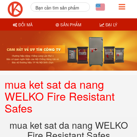
Bạn cần tìm sản phẩm
nào?
ĐỔI MÃ
SẢN PHẨM
ĐẠI LÝ
mua ket sat da nang
WELKO Fire Resistant
Safes
mua ket sat da nang WELKO
Fire Resistant Safes