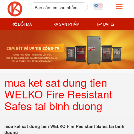
Bạn cần tìm sản phẩm
nào?
ĐỔI MÃ
SẢN PHẨM
ĐẠI LÝ
mua ket sat dung tien
WELKO Fire Resistant
Safes tai binh duong
mua ket sat dung tien WELKO Fire Resistant Safes tai binh
duong