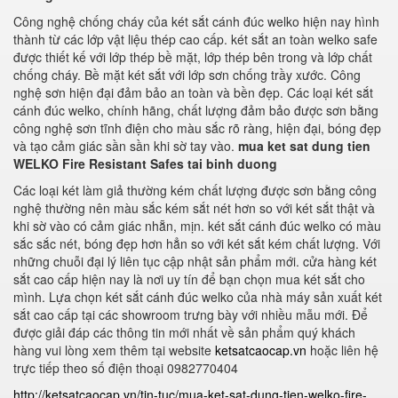
Công nghệ chống cháy của két sắt cánh đúc welko hiện nay hình
thành từ các lớp vật liệu thép cao cấp. két sắt an toàn welko safe
được thiết kế với lớp thép bề mặt, lớp thép bên trong và lớp chất
chống cháy. Bề mặt két sắt với lớp sơn chống trầy xước. Công
nghệ sơn hiện đại đảm bảo an toàn và bền đẹp. Các loại két sắt
cánh đúc welko, chính hãng, chất lượng đảm bảo được sơn bằng
công nghệ sơn tĩnh điện cho màu sắc rõ ràng, hiện đại, bóng đẹp
và tạo cảm giác sần sần khi sờ tay vào.
mua ket sat dung tien
WELKO Fire Resistant Safes tai binh duong
Các loại két làm giả thường kém chất lượng được sơn bằng công
nghệ thường nên màu sắc kém sắt nét hơn so với két sắt thật và
khi sờ vào có cảm giác nhẵn, mịn. két sắt cánh đúc welko có màu
sắc sắc nét, bóng đẹp hơn hẳn so với két sắt kém chất lượng. Với
những chuỗi đại lý liên tục cập nhật sản phẩm mới. cửa hàng két
sắt cao cấp hiện nay là nơi uy tín để bạn chọn mua két sắt cho
mình. Lựa chọn két sắt cánh đúc welko của nhà máy sản xuất két
sắt cao cấp tại các showroom trưng bày với nhiều mẫu mới. Để
được giải đáp các thông tin mới nhất về sản phẩm quý khách
hàng vui lòng xem thêm tại website
ketsatcaocap.vn
hoặc liên hệ
trực tiếp theo số điện thoại 0982770404
http://ketsatcaocap.vn/tin-tuc/mua-ket-sat-dung-tien-welko-fire-