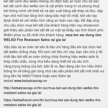
két sắt cánh đúc welko không chỉ đảm bảo an toàn cho tài sản.
két sắt cánh đúc welko còn là vật phẩm trang trí và phong thuỷ.
két thông minh với thiết kế và sản xuất bằng sắt thép và đúc, dập
hạn chế mối hàn tăng tính năng bảo mật tốt nhất. két vân tay
được thiết kế với nhiều tính năng an toàn cao cấp. Để đáp ứng
nhu cầu chọn mua két sắt của khách hàng hiện nay showroom
giới thiệu sản phẩm két sắt đã có mặt tại khắp các tỉnh thành phố.
Nhằm phục vụ tốt nhất cho khách hàng.
mua ket sat dung tien
WELKO Fire Resistant Safes tai gia lai
Việc bảo vệ an toàn tài sản là tiêu chí hàng đầu khi lựa chọn két
sắt welko chống cháy. Khi xem xét tiêu chí này, bạn cần chú ý tới
chất liệu két sắt an toàn chống cháy thương hiệu welko safe là
thép chắc chắc, cũng như kiểu dáng thiết kế và các tính
năng,trọng lượng của két, bản lề vv. Bạn đang cần tìm hiểu thêm
thông tin về bảng giá cũng như các sản phẩm két sắt mới nhất vui
lòng liên hệ 0982770404 hoặc xem thêm tại
websit
www.ketsatcaocap.vn
http://ketsatcaocap.vn/tin-tuc/mua-ket-sat-dung-tien-welko-fire-
resistant-safes-tai-gia-lai
https://ketsathanoi.com/tin-tuc/mua-ket-sat-dung-tien-welko-fire-
resistant-safes-tai-gia-lai