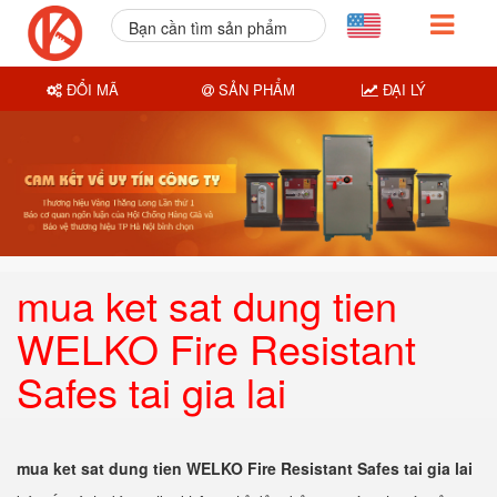
Bạn cần tìm sản phẩm
nào?
ĐỔI MÃ
SẢN PHẨM
ĐẠI LÝ
mua ket sat dung tien
WELKO Fire Resistant
Safes tai gia lai
mua ket sat dung tien WELKO Fire Resistant Safes tai gia lai