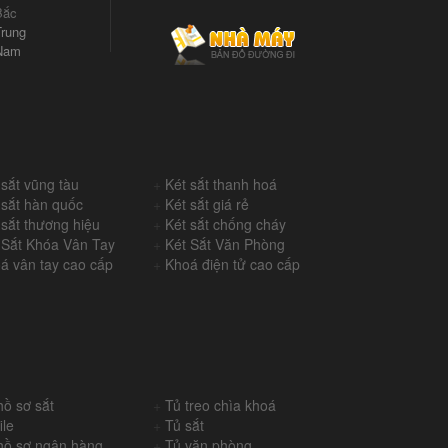
Bắc
rung
Nam
 sắt vũng tàu
+
Két sắt thanh hoá
 sắt hàn quốc
+
Két sắt giá rẻ
 sắt thương hiệu
+
Két sắt chống cháy
 Sắt Khóa Vân Tay
+
Két Sắt Văn Phòng
á vân tay cao cấp
+
Khoá điện tử cao cấp
hồ sơ sắt
+
Tủ treo chìa khoá
ile
+
Tủ sắt
hồ sơ ngân hàng
+
Tủ văn phòng