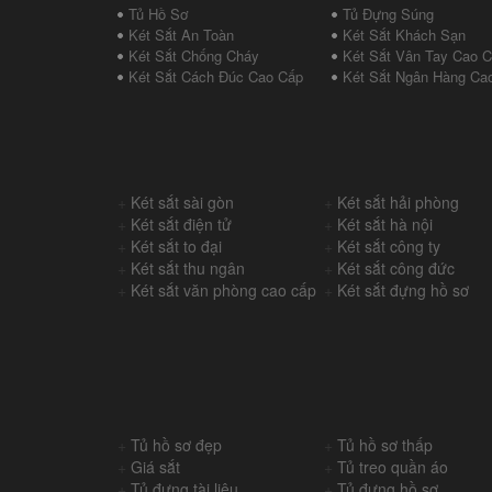
Tủ Hồ Sơ
Tủ Đựng Súng
Két Sắt An Toàn
Két Sắt Khách Sạn
Két Sắt Chống Cháy
Két Sắt Vân Tay Cao 
Két Sắt Cách Đúc Cao Cấp
Két Sắt Ngân Hàng Ca
+
Két sắt sài gòn
+
Két sắt hải phòng
+
Két sắt điện tử
+
Két sắt hà nội
+
Két sắt to đại
+
Két sắt công ty
+
Két sắt thu ngân
+
Két sắt công đức
+
Két sắt văn phòng cao cấp
+
Két sắt đựng hồ sơ
+
Tủ hồ sơ đẹp
+
Tủ hồ sơ thấp
+
Giá sắt
+
Tủ treo quần áo
+
Tủ đựng tài liệu
+
Tủ đựng hồ sơ