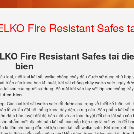
LKO Fire Resistant Safes ta
KO Fire Resistant Safes tai di
bien
hiều loại, mỗi loại két sắt welko chống cháy đều được sử dụng phù hợp 
t triển của khoa học kĩ thuật, két sắt chống cháy welko safe ngày đượ
 tài sản của người sử dung. Bề mặt két vân tay với lớp sơn chống trầ
i dien bien
 Các loại két sắt welko safe rất được chú trọng về thiết kế thân két. k
bản lề và lắp đặt hệ thống khóa dày dặn, cứng cáp. Sản phẩm két sắt 
ên đảm bảo tuyệt đối độ bảo mật và an toàn tuyệt đối cho tài sản của 
 sản phẩm mới. địa chỉ bán két sắt cao cấp hiện nay là nơi uy tín để b
n là tiêu chí hàng đầu khi lựa chọn két sắt welko safe. Khi xem xét tiêu
g cháy là thép chắc chắc, cũng như kiểu dáng trọng lượng của két. Bạn 