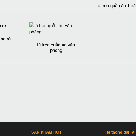
tủ treo quần áo 1 c
 áo rẻ
tủ treo quần áo văn
phòng
SẢN PHẨM HOT
Hệ thống đại lý