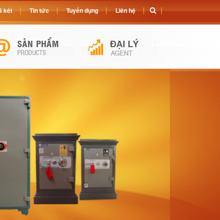
 két
Tin tức
Tuyển dụng
Liên hệ