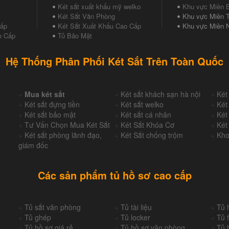
Két sắt xuất khẩu mỹ welko
Khu vực Miền 
Két Sắt Văn Phòng
Khu vực Miền T
Cấp
Két Sắt Xuất Khẩu Cao Cấp
Khu vực Miền 
o Cấp
Tủ Bảo Mật
Hệ Thống Phân Phối Két Sắt Trên Toàn Quốc
+
Mua két sắt
+
Két sắt khách sạn hà nội
+
Két
+
Két sắt đựng tiền
+
Két sắt welko
+
Két
+
Két sắt bảo mật
+
Két sắt cá nhân
+
Két
+
Tư Vấn Chọn Mua Két Sắt
+
Két Sắt Khóa Cơ
+
Két
+
Két sắt phòng lãnh đạo,
+
Két Sắt chống trộm
+
Kho
giám đốc
Các sản phẩm tủ hồ sơ cao cấp
+
Tủ sắt văn phòng
+
Tủ tài liệu
+
Tủ 
+
Tủ ghép
+
Tủ locker
+
Tủ f
+
Tủ hồ sơ giá rẻ
+
Tủ hồ sơ văn phòng
+
Tủ 