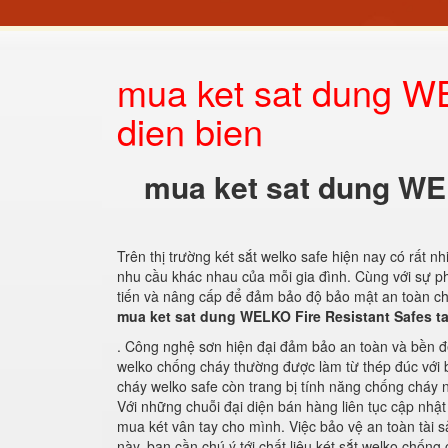
mua ket sat dung WE
dien bien
mua ket sat dung WEL
Trên thị trường két sắt welko safe hiện nay có rất n
nhu cầu khác nhau của mỗi gia đình. Cùng với sự phá
tiến và nâng cấp để đảm bảo độ bảo mật an toàn cho
mua ket sat dung WELKO Fire Resistant Safes ta
. Công nghệ sơn hiện đại đảm bảo an toàn và bền đẹp.
welko chống cháy thường được làm từ thép đúc với 
cháy welko safe còn trang bị tính năng chống cháy n
Với những chuỗi đại diện bán hàng liên tục cập nhật
mua két vân tay cho mình. Việc bảo vệ an toàn tài sả
này, bạn cần chú ý tới chất liệu két sắt welko chốn