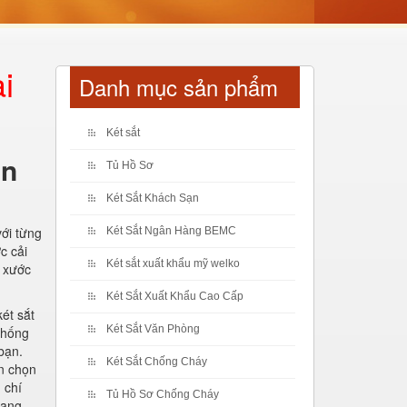
i
Danh mục sản phẩm
Két sắt
en
Tủ Hồ Sơ
Két Sắt Khách Sạn
với từng
Két Sắt Ngân Hàng BEMC
c cải
Két sắt xuất khẩu mỹ welko
y xước
Két Sắt Xuất Khẩu Cao Cấp
ét sắt
Két Sắt Văn Phòng
chống
bạn.
Két Sắt Chống Cháy
ạn chọn
 chí
Tủ Hồ Sơ Chống Cháy
đang