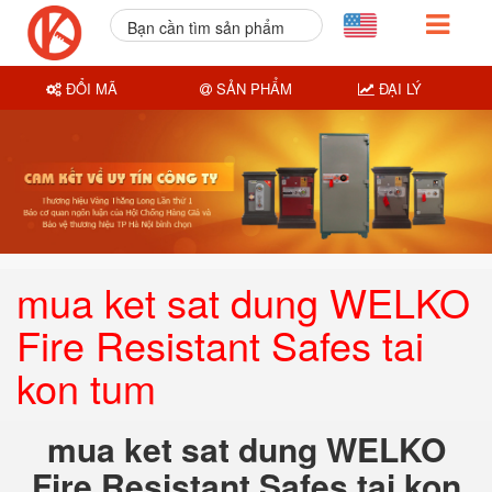
Bạn cần tìm sản phẩm
nào?
ĐỔI MÃ
SẢN PHẨM
ĐẠI LÝ
mua ket sat dung WELKO
Fire Resistant Safes tai
kon tum
mua ket sat dung WELKO
Fire Resistant Safes tai kon