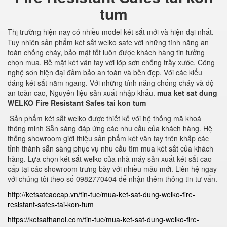
tum
Thị trường hiện nay có nhiều model két sắt mới và hiện đại nhất.
Tuy nhiên sản phẩm két sắt welko safe với những tính năng an
toàn chống cháy, bảo mật tốt luôn được khách hàng tin tưởng
chọn mua. Bề mặt két vân tay với lớp sơn chống trầy xước. Công
nghệ sơn hiện đại đảm bảo an toàn và bền đẹp. Với các kiểu
dáng két sắt nằm ngang. Với những tính năng chống cháy và độ
an toàn cao, Nguyên liệu sản xuất nhập khẩu.
mua ket sat dung
WELKO Fire Resistant Safes tai kon tum
Sản phẩm két sắt welko được thiết kế với hệ thống mã khoá
thông minh Sẵn sàng đáp ứng các nhu cầu của khách hàng. Hệ
thống showroom giới thiệu sản phẩm két vân tay trên khắp các
tỉnh thành sẵn sàng phục vụ nhu cầu tìm mua két sắt của khách
hàng. Lựa chọn két sắt welko của nhà máy sản xuất két sắt cao
cấp tại các showroom trưng bày với nhiều mẫu mới. Liên hệ ngay
với chúng tôi theo số 0982770404 để nhận thêm thông tin tư vấn.
http://ketsatcaocap.vn/tin-tuc/mua-ket-sat-dung-welko-fire-
resistant-safes-tai-kon-tum
https://ketsathanoi.com/tin-tuc/mua-ket-sat-dung-welko-fire-