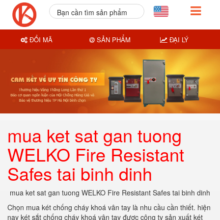
Bạn cần tìm sản phẩm
nào?
ĐỔI MÃ
SẢN PHẨM
ĐẠI LÝ
mua ket sat gan tuong
WELKO Fire Resistant
Safes tai binh dinh
mua ket sat gan tuong WELKO Fire Resistant Safes tai binh dinh
Chọn mua két chống cháy khoá vân tay là nhu cầu cần thiết. hiện
nay két sắt chống cháy khoá vân tay được công ty sản xuất két