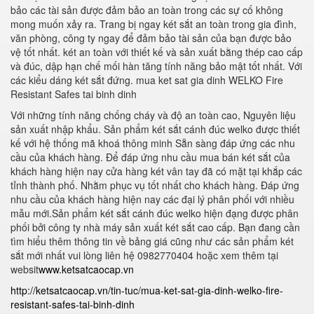
bảo các tài sản được đảm bảo an toàn trong các sự cố không
mong muốn xảy ra. Trang bị ngay két sắt an toàn trong gia đình,
văn phòng, công ty ngay để đảm bảo tài sản của bạn được bảo
vệ tốt nhất. két an toàn với thiết kế và sản xuất bằng thép cao cấp
và đúc, dập hạn chế mối hàn tăng tính năng bảo mật tốt nhất. Với
các kiểu dáng két sắt đứng. mua ket sat gia dinh WELKO Fire
Resistant Safes tai binh dinh
Với những tính năng chống cháy và độ an toàn cao, Nguyên liệu
sản xuất nhập khẩu. Sản phẩm két sắt cánh đúc welko được thiết
kế với hệ thống mã khoá thông minh Sẵn sàng đáp ứng các nhu
cầu của khách hàng. Để đáp ứng nhu cầu mua bán két sắt của
khách hàng hiện nay cửa hàng két vân tay đã có mặt tại khắp các
tỉnh thành phố. Nhằm phục vụ tốt nhất cho khách hàng. Đáp ứng
nhu cầu của khách hàng hiện nay các đại lý phân phối với nhiều
mẫu mới.Sản phẩm két sắt cánh đúc welko hiện đạng được phân
phối bởi công ty nhà máy sản xuất két sắt cao cấp. Bạn đang cần
tìm hiểu thêm thông tin về bảng giá cũng như các sản phẩm két
sắt mới nhất vui lòng liên hệ 0982770404 hoặc xem thêm tại
websit
www.ketsatcaocap.vn
http://ketsatcaocap.vn/tin-tuc/mua-ket-sat-gia-dinh-welko-fire-
resistant-safes-tai-binh-dinh