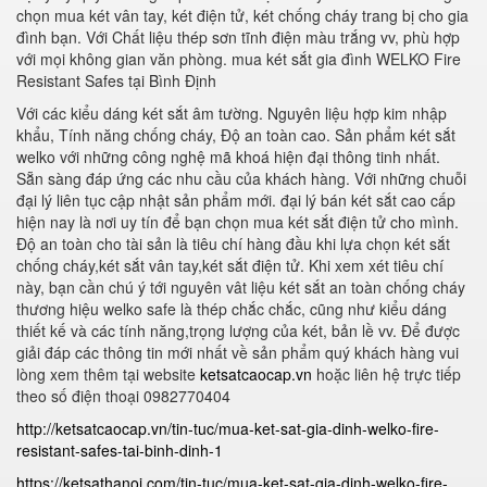
chọn mua két vân tay, két điện tử, két chống cháy trang bị cho gia
đình bạn. Với Chất liệu thép sơn tĩnh điện màu trắng vv, phù hợp
với mọi không gian văn phòng. mua két sắt gia đình WELKO Fire
Resistant Safes tại Bình Định
Với các kiểu dáng két sắt âm tường. Nguyên liệu hợp kim nhập
khẩu, Tính năng chống cháy, Độ an toàn cao. Sản phẩm két sắt
welko với những công nghệ mã khoá hiện đại thông tinh nhất.
Sẵn sàng đáp ứng các nhu cầu của khách hàng. Với những chuỗi
đại lý liên tục cập nhật sản phẩm mới. đại lý bán két sắt cao cấp
hiện nay là nơi uy tín để bạn chọn mua két sắt điện tử cho mình.
Độ an toàn cho tài sản là tiêu chí hàng đầu khi lựa chọn két sắt
chống cháy,két sắt vân tay,két sắt điện tử. Khi xem xét tiêu chí
này, bạn cần chú ý tới nguyên vât liệu két sắt an toàn chống cháy
thương hiệu welko safe là thép chắc chắc, cũng như kiểu dáng
thiết kế và các tính năng,trọng lượng của két, bản lề vv. Để được
giải đáp các thông tin mới nhất về sản phẩm quý khách hàng vui
lòng xem thêm tại website
ketsatcaocap.vn
hoặc liên hệ trực tiếp
theo số điện thoại 0982770404
http://ketsatcaocap.vn/tin-tuc/mua-ket-sat-gia-dinh-welko-fire-
resistant-safes-tai-binh-dinh-1
https://ketsathanoi.com/tin-tuc/mua-ket-sat-gia-dinh-welko-fire-