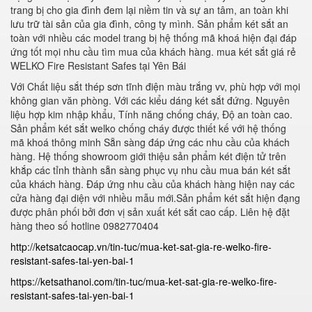
trang bị cho gia đình đem lại niềm tin và sự an tâm, an toàn khi
lưu trữ tài sản của gia đình, công ty mình. Sản phẩm két sắt an
toàn với nhiều các model trang bị hệ thống mã khoá hiện đại đáp
ứng tốt mọi nhu cầu tìm mua của khách hàng. mua két sắt giá rẻ
WELKO Fire Resistant Safes tại Yên Bái
Với Chất liệu sắt thép sơn tĩnh điện màu trắng vv, phù hợp với mọi
không gian văn phòng. Với các kiểu dáng két sắt đứng. Nguyên
liệu hợp kim nhập khẩu, Tính năng chống cháy, Độ an toàn cao.
Sản phẩm két sắt welko chống cháy được thiết kế với hệ thống
mã khoá thông minh Sẵn sàng đáp ứng các nhu cầu của khách
hàng. Hệ thống showroom giới thiệu sản phẩm két điện tử trên
khắp các tỉnh thành sẵn sàng phục vụ nhu cầu mua bán két sắt
của khách hàng. Đáp ứng nhu cầu của khách hàng hiện nay các
cửa hàng đại diện với nhiều mẫu mới.Sản phẩm két sắt hiện đạng
được phân phối bởi đơn vị sản xuất két sắt cao cấp. Liên hệ đặt
hàng theo số hotline 0982770404
http://ketsatcaocap.vn/tin-tuc/mua-ket-sat-gia-re-welko-fire-
resistant-safes-tai-yen-bai-1
https://ketsathanoi.com/tin-tuc/mua-ket-sat-gia-re-welko-fire-
resistant-safes-tai-yen-bai-1