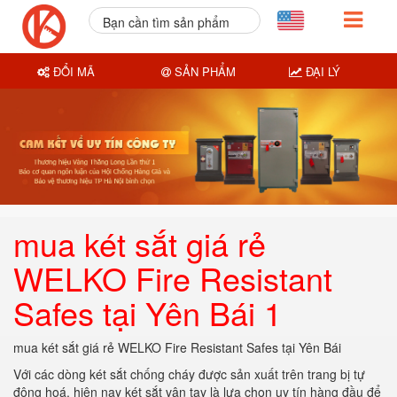
Bạn cần tìm sản phẩm
nào?
ĐỔI MÃ
SẢN PHẨM
ĐẠI LÝ
mua két sắt giá rẻ
WELKO Fire Resistant
Safes tại Yên Bái 1
mua két sắt giá rẻ WELKO Fire Resistant Safes tại Yên Bái
Với các dòng két sắt chống cháy được sản xuất trên trang bị tự
động hoá. hiện nay két sắt vân tay là lựa chọn uy tín hàng đầu để