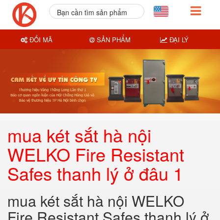
Bạn cần tìm sản phẩm
nào?
ĐỔI MÃ
SẢN PHẨM
ĐẠI LÝ
mua két sắt hà nội
WELKO Fire Resistant
Safes thanh lý ở đâu 1
mua két sắt hà nội WELKO
Fire Resistant Safes thanh lý ở