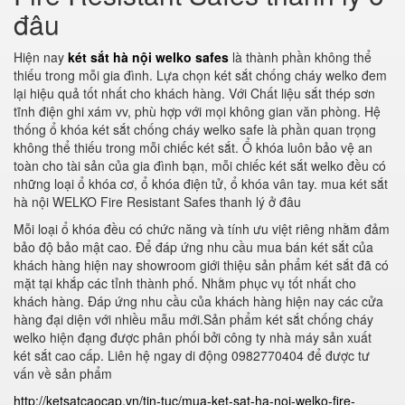
đâu
Hiện nay
két sắt hà nội welko safes
là thành phần không thể
thiếu trong mỗi gia đình. Lựa chọn két sắt chống cháy welko đem
lại hiệu quả tốt nhất cho khách hàng. Với Chất liệu sắt thép sơn
tĩnh điện ghi xám vv, phù hợp với mọi không gian văn phòng. Hệ
thống ổ khóa két sắt chống cháy welko safe là phần quan trọng
không thể thiếu trong mỗi chiếc két sắt. Ổ khóa luôn bảo vệ an
toàn cho tài sản của gia đình bạn, mỗi chiếc két sắt welko đều có
những loại ổ khóa cơ, ổ khóa điện tử, ổ khóa vân tay. mua két sắt
hà nội WELKO Fire Resistant Safes thanh lý ở đâu
Mỗi loại ổ khóa đều có chức năng và tính ưu việt riêng nhằm đảm
bảo độ bảo mật cao. Để đáp ứng nhu cầu mua bán két sắt của
khách hàng hiện nay showroom giới thiệu sản phẩm két sắt đã có
mặt tại khắp các tỉnh thành phố. Nhằm phục vụ tốt nhất cho
khách hàng. Đáp ứng nhu cầu của khách hàng hiện nay các cửa
hàng đại diện với nhiều mẫu mới.Sản phẩm két sắt chống cháy
welko hiện đạng được phân phối bởi công ty nhà máy sản xuất
két sắt cao cấp. Liên hệ ngay di động 0982770404 để được tư
vấn về sản phẩm
http://ketsatcaocap.vn/tin-tuc/mua-ket-sat-ha-noi-welko-fire-