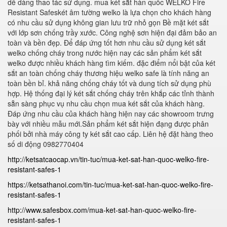
dễ dàng thao tác sử dụng. mua két sắt hàn quốc WELKO Fire
Resistant Safeskét âm tường welko là lựa chọn cho khách hàng
có nhu cầu sử dụng không gian lưu trữ nhỏ gọn Bề mặt két sắt
với lớp sơn chống trầy xước. Công nghệ sơn hiện đại đảm bảo an
toàn và bền đẹp. Để đáp ứng tốt hơn nhu cầu sử dụng két sắt
welko chống cháy trong nước hiện nay các sản phẩm két sắt
welko được nhiều khách hàng tìm kiếm. đặc điểm nổi bật của két
sắt an toàn chống cháy thương hiệu welko safe là tính năng an
toàn bền bỉ. khả năng chống cháy tốt và dung tích sử dụng phù
hợp. Hệ thống đại lý két sắt chống cháy trên khắp các tỉnh thành
sẵn sàng phục vụ nhu cầu chọn mua két sắt của khách hàng.
Đáp ứng nhu cầu của khách hàng hiện nay các showroom trưng
bày với nhiều mẫu mới.Sản phẩm két sắt hiện đạng được phân
phối bởi nhà máy công ty két sắt cao cấp. Liên hệ đặt hàng theo
số di động 0982770404
http://ketsatcaocap.vn/tin-tuc/mua-ket-sat-han-quoc-welko-fire-
resistant-safes-1
https://ketsathanoi.com/tin-tuc/mua-ket-sat-han-quoc-welko-fire-
resistant-safes-1
http://www.safesbox.com/mua-ket-sat-han-quoc-welko-fire-
resistant-safes-1