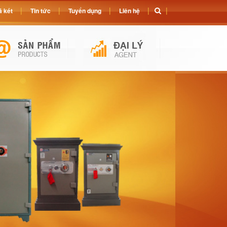
 két
Tin tức
Tuyển dụng
Liên hệ