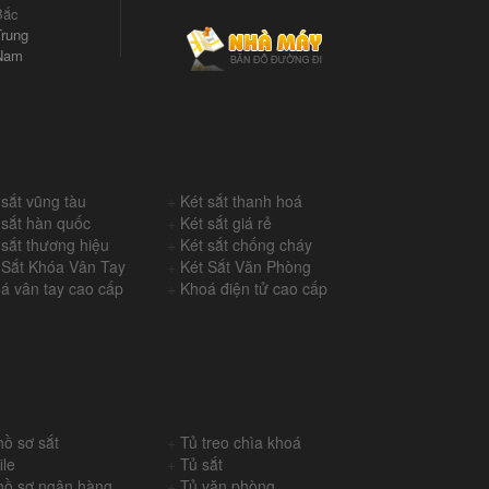
Bắc
rung
Nam
 sắt vũng tàu
+
Két sắt thanh hoá
 sắt hàn quốc
+
Két sắt giá rẻ
 sắt thương hiệu
+
Két sắt chống cháy
 Sắt Khóa Vân Tay
+
Két Sắt Văn Phòng
á vân tay cao cấp
+
Khoá điện tử cao cấp
hồ sơ sắt
+
Tủ treo chìa khoá
ile
+
Tủ sắt
hồ sơ ngân hàng
+
Tủ văn phòng