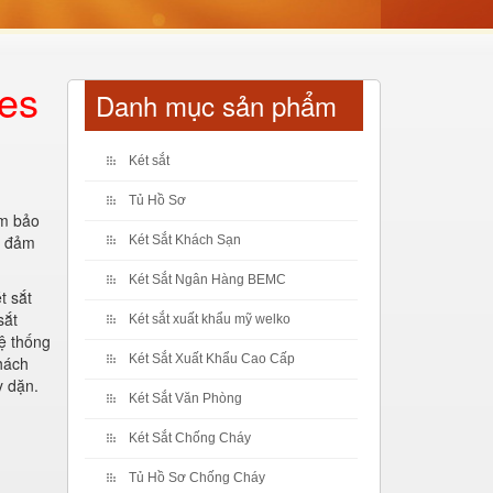
fes
Danh mục sản phẩm
Két sắt
Tủ Hồ Sơ
ảm bảo
ể đảm
Két Sắt Khách Sạn
Két Sắt Ngân Hàng BEMC
t sắt
sắt
Két sắt xuất khẩu mỹ welko
ệ thống
Két Sắt Xuất Khẩu Cao Cấp
hách
y dặn.
Két Sắt Văn Phòng
Két Sắt Chống Cháy
Tủ Hồ Sơ Chống Cháy