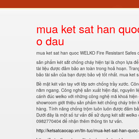
mua ket sat han quo
o dau
mua ket sat han quoc WELKO Fire Resistant Safes 
sản phẩm két sắt chống cháy hiện tại là chọn lựa để 
tài liệu được đảm bảo an toàn trong hoả hoạn. Tran
bảo tài sản của bạn được bảo vệ tốt nhất. mua ket
Bề mặt két vân tay với lớp sơn chống trầy xước. Cô
nằm ngang. Công nghệ sản xuất hiện đại, nguyên li
cánh đúc welko với những công nghệ mã khoá hiện 
showroom giới thiệu sản phẩm két chống cháy trên 
hàng. Tính năng chống trộm luôn luôn được đảm bảo
Dưới đây là một số tư vấn để sử dụng két sắt welko 
0982770404 để nhận thêm thông tin tư vấn.
http://ketsatcaocap.vn/tin-tuc/mua-ket-sat-han-quoc-