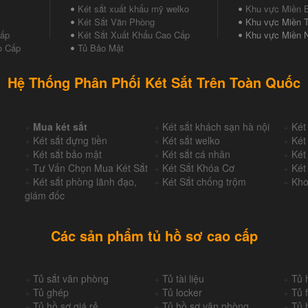
Két sắt xuất khẩu mỹ welko
Khu vực Miền 
Két Sắt Văn Phòng
Khu vực Miền T
Cấp
Két Sắt Xuất Khẩu Cao Cấp
Khu vực Miền 
o Cấp
Tủ Bảo Mật
Hệ Thống Phân Phối Két Sắt Trên Toàn Quốc
+
Mua két sắt
+
Két sắt khách sạn hà nội
+
Két
+
Két sắt đựng tiền
+
Két sắt welko
+
Két
+
Két sắt bảo mật
+
Két sắt cá nhân
+
Két
+
Tư Vấn Chọn Mua Két Sắt
+
Két Sắt Khóa Cơ
+
Két
+
Két sắt phòng lãnh đạo,
+
Két Sắt chống trộm
+
Kho
giám đốc
Các sản phẩm tủ hồ sơ cao cấp
+
Tủ sắt văn phòng
+
Tủ tài liệu
+
Tủ 
+
Tủ ghép
+
Tủ locker
+
Tủ f
+
Tủ hồ sơ giá rẻ
+
Tủ hồ sơ văn phòng
+
Tủ 