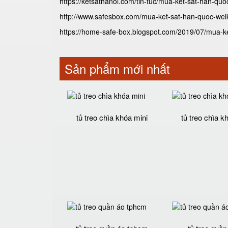
https://ketsathanoi.com/tin-tuc/mua-ket-sat-han-quoc
http://www.safesbox.com/mua-ket-sat-han-quoc-welko
https://home-safe-box.blogspot.com/2019/07/mua-ket
Sản phẩm mới nhất
tủ treo chìa khóa mini
tủ treo chìa k