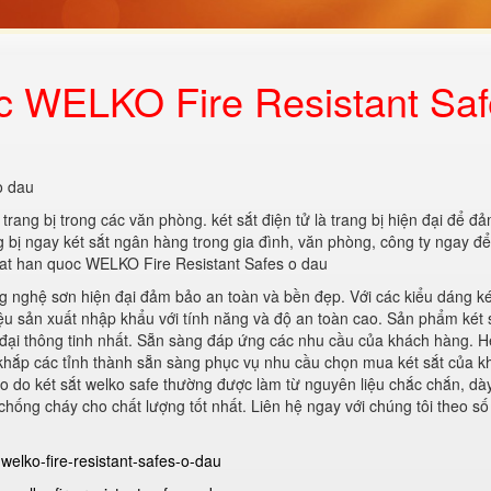
c WELKO Fire Resistant Sa
o dau
trang bị trong các văn phòng. két sắt điện tử là trang bị hiện đại để đ
g bị ngay két sắt ngân hàng trong gia đình, văn phòng, công ty ngay đ
 sat han quoc WELKO Fire Resistant Safes o dau
ng nghệ sơn hiện đại đảm bảo an toàn và bền đẹp. Với các kiểu dáng ké
ệu sản xuất nhập khẩu với tính năng và độ an toàn cao. Sản phẩm két 
đại thông tinh nhất. Sẵn sàng đáp ứng các nhu cầu của khách hàng. H
khắp các tỉnh thành sẵn sàng phục vụ nhu cầu chọn mua két sắt của k
 do két sắt welko safe thường được làm từ nguyên liệu chắc chắn, dà
chống cháy cho chất lượng tốt nhất. Liên hệ ngay với chúng tôi theo số
welko-fire-resistant-safes-o-dau