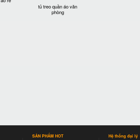
 áo rẻ
tủ treo quần áo văn
phòng
SẢN PHẨM HOT
Hệ thống đại lý