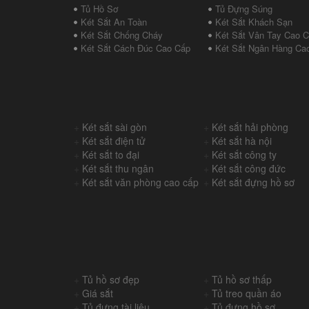
Tủ Hồ Sơ
Tủ Đựng Súng
Két Sắt An Toàn
Két Sắt Khách Sạn
Két Sắt Chống Cháy
Két Sắt Vân Tay Cao 
Két Sắt Cách Đúc Cao Cấp
Két Sắt Ngân Hàng Ca
+
Két sắt sài gòn
+
Két sắt hải phòng
+
Két sắt điện tử
+
Két sắt hà nội
+
Két sắt to đại
+
Két sắt công ty
+
Két sắt thu ngân
+
Két sắt công đức
+
Két sắt văn phòng cao cấp
+
Két sắt đựng hồ sơ
+
Tủ hồ sơ đẹp
+
Tủ hồ sơ thấp
+
Giá sắt
+
Tủ treo quần áo
+
Tủ đựng tài liệu
+
Tủ đựng hồ sơ