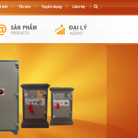
 két
Tin tức
Tuyển dụng
Liên hệ