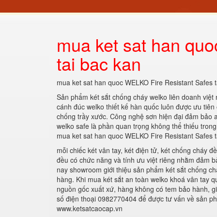
mua ket sat han quo
tai bac kan
mua ket sat han quoc WELKO Fire Resistant Safes t
Sản phẩm két sắt chống cháy welko liên doanh việt 
cánh đúc welko thiết kế hàn quốc luôn được ưu tiên
chống trầy xước. Công nghệ sơn hiện đại đảm bảo a
welko safe là phần quan trọng không thể thiếu trong
mua ket sat han quoc WELKO Fire Resistant Safes t
mỗi chiếc két vân tay, két điện tử, két chống cháy đ
đều có chức năng và tính ưu việt riêng nhằm đảm b
nay showroom giới thiệu sản phẩm két sắt chống ch
hàng. Khi mua két sắt an toàn welko khoá vân tay 
nguồn gốc xuất xứ, hàng không có tem bảo hành, gi
số điện thoại 0982770404 để được tư vấn về sản phẩ
www.ketsatcaocap.vn