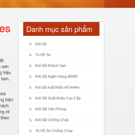
fes
Danh mục sản phẩm
Két sắt
Tủ Hồ Sơ
ắt
p sơn
Két Sắt Khách Sạn
g hiệu
Két Sắt Ngân Hàng BEMC
h bạn,
Két sắt xuất khẩu mỹ welko
khóa
Két Sắt Xuất Khẩu Cao Cấp
ng hiện
khách
Két Sắt Văn Phòng
ng rõ
 theo
Két Sắt Chống Cháy
Tủ Hồ Sơ Chống Cháy