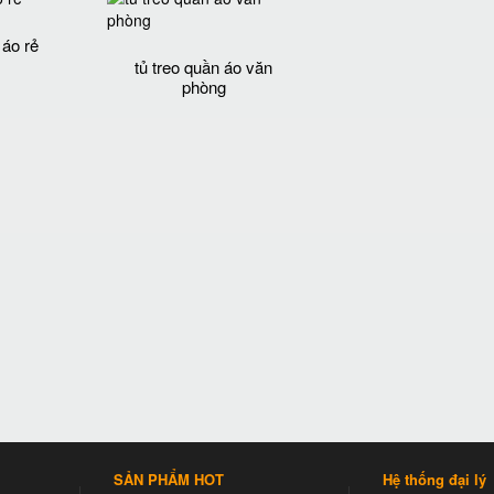
 áo rẻ
tủ treo quần áo văn
phòng
SẢN PHẨM HOT
Hệ thống đại lý