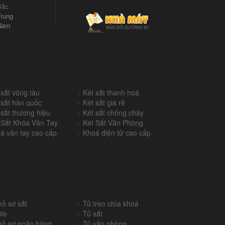
Bắc
rung
Nam
 sắt vũng tàu
+
Két sắt thanh hoá
 sắt hàn quốc
+
Két sắt giá rẻ
 sắt thương hiệu
+
Két sắt chống cháy
 Sắt Khóa Vân Tay
+
Két Sắt Văn Phòng
á vân tay cao cấp
+
Khoá điện tử cao cấp
hồ sơ sắt
+
Tủ treo chìa khoá
ile
+
Tủ sắt
hồ sơ ngân hàng
+
Tủ văn phòng