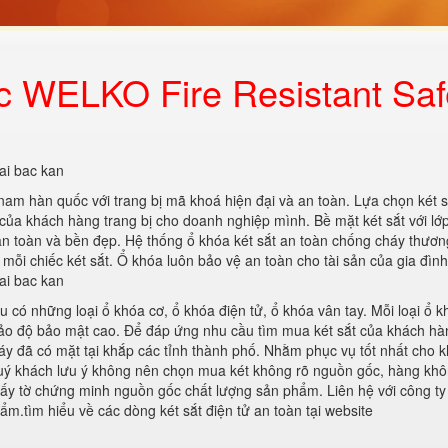
c WELKO Fire Resistant Sa
ai bac kan
nam hàn quốc với trang bị mã khoá hiện đại và an toàn. Lựa chọn két s
 của khách hàng trang bị cho doanh nghiệp mình. Bề mặt két sắt với lớ
n toàn và bền đẹp. Hệ thống ổ khóa két sắt an toàn chống cháy thươn
 mỗi chiếc két sắt. Ổ khóa luôn bảo vệ an toàn cho tài sản của gia đìn
ai bac kan
ều có những loại ổ khóa cơ, ổ khóa điện tử, ổ khóa vân tay. Mỗi loại ổ 
ảo độ bảo mật cao. Để đáp ứng nhu cầu tìm mua két sắt của khách hà
áy đã có mặt tại khắp các tỉnh thành phố. Nhằm phục vụ tốt nhất cho 
quý khách lưu ý không nên chọn mua két không rõ nguồn gốc, hàng khô
ấy tờ chứng minh nguồn gốc chất lượng sản phẩm. Liên hệ với công ty
m.tìm hiểu về các dòng két sắt điện tử an toàn tại website