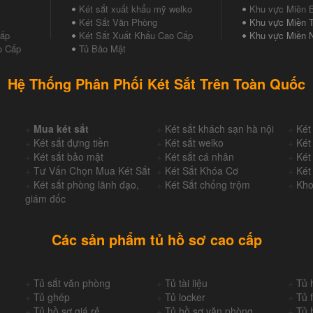
Két sắt xuất khẩu mỹ welko
Khu vực Miền 
Két Sắt Văn Phòng
Khu vực Miền T
Cấp
Két Sắt Xuất Khẩu Cao Cấp
Khu vực Miền 
o Cấp
Tủ Bảo Mật
Hệ Thống Phân Phối Két Sắt Trên Toàn Quốc
+
Mua két sắt
+
Két sắt khách sạn hà nội
+
Két
+
Két sắt đựng tiền
+
Két sắt welko
+
Két
+
Két sắt bảo mật
+
Két sắt cá nhân
+
Két
+
Tư Vấn Chọn Mua Két Sắt
+
Két Sắt Khóa Cơ
+
Két
+
Két sắt phòng lãnh đạo,
+
Két Sắt chống trộm
+
Kho
giám đốc
Các sản phẩm tủ hồ sơ cao cấp
+
Tủ sắt văn phòng
+
Tủ tài liệu
+
Tủ 
+
Tủ ghép
+
Tủ locker
+
Tủ f
+
Tủ hồ sơ giá rẻ
+
Tủ hồ sơ văn phòng
+
Tủ 