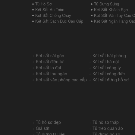
Tủ Hồ Sơ
Tủ Đựng Súng
Két Sắt An Toàn
Két Sắt Khách Sạn
Két Sắt Chống Cháy
Két Sắt Vân Tay Cao 
Két Sắt Cách Đúc Cao Cấp
Két Sắt Ngân Hàng Ca
+
Két sắt sài gòn
+
Két sắt hải phòng
+
Két sắt điện tử
+
Két sắt hà nội
+
Két sắt to đại
+
Két sắt công ty
+
Két sắt thu ngân
+
Két sắt công đức
+
Két sắt văn phòng cao cấp
+
Két sắt đựng hồ sơ
+
Tủ hồ sơ đẹp
+
Tủ hồ sơ thấp
+
Giá sắt
+
Tủ treo quần áo
+
Tủ đựng tài liệu
+
Tủ đựng hồ sơ