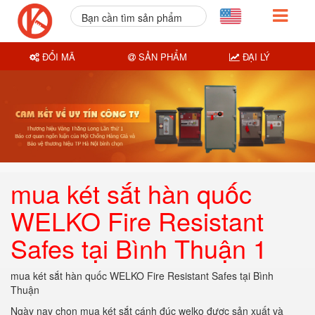
Bạn cần tìm sản phẩm
nào?
ĐỔI MÃ
SẢN PHẨM
ĐẠI LÝ
mua két sắt hàn quốc
WELKO Fire Resistant
Safes tại Bình Thuận 1
mua két sắt hàn quốc WELKO Fire Resistant Safes tại Bình
Thuận
Ngày nay chọn mua két sắt cánh đúc welko được sản xuất và