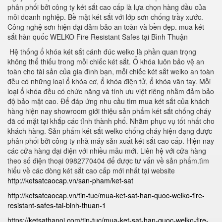
phân phối bởi công ty két sắt cao cấp là lựa chọn hàng đầu của
mỗi doanh nghiệp. Bề mặt két sắt với lớp sơn chống trầy xước.
Công nghệ sơn hiện đại đảm bảo an toàn và bền đẹp. mua két
sắt hàn quốc WELKO Fire Resistant Safes tại Bình Thuận
Hệ thống ổ khóa két sắt cánh đúc welko là phần quan trọng
không thể thiếu trong mỗi chiếc két sắt. Ổ khóa luôn bảo vệ an
toàn cho tài sản của gia đình bạn, mỗi chiếc két sắt welko an toàn
đều có những loại ổ khóa cơ, ổ khóa điện tử, ổ khóa vân tay. Mỗi
loại ổ khóa đều có chức năng và tính ưu việt riêng nhằm đảm bảo
độ bảo mật cao. Để đáp ứng nhu cầu tìm mua két sắt của khách
hàng hiện nay showroom giới thiệu sản phẩm két sắt chống cháy
đã có mặt tại khắp các tỉnh thành phố. Nhằm phục vụ tốt nhất cho
khách hàng. Sản phẩm két sắt welko chống cháy hiện đạng được
phân phối bởi công ty nhà máy sản xuất két sắt cao cấp. Hiện nay
các cửa hàng đại diện với nhiều mẫu mới. Liên hệ với cửa hàng
theo số điện thoại 0982770404 để được tư vấn về sản phẩm.tìm
hiểu về các dòng két sắt cao cấp mới nhất tại website
http://ketsatcaocap.vn/san-pham/ket-sat
http://ketsatcaocap.vn/tin-tuc/mua-ket-sat-han-quoc-welko-fire-
resistant-safes-tai-binh-thuan-1
https://ketsathanoi.com/tin-tuc/mua-ket-sat-han-quoc-welko-fire-